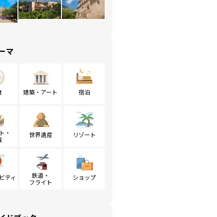
ーマ
食
建築・アート
宿泊
ト・
世界遺産
リゾート
戦
鉄道・
ビティ
ショップ
フライト