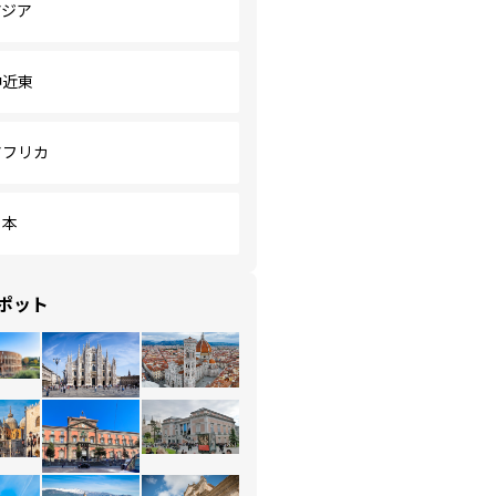
アジア
中近東
アフリカ
日本
ポット