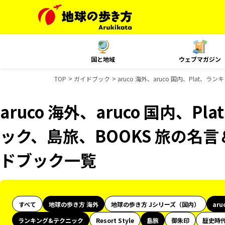
国と地域
ウェブマガジン
TOP
ガイドブック
aruco 海外、aruco 国内、Plat
aruco 海外、aruco 国内、
ック、島旅、BOOKS 旅の名言
ドブック一覧
すべて
地球の歩き方 海外
地球の歩き方 Jシリーズ（国内）
aru
ランキング&テクニック
Resort Style
島旅
御朱印
歴史時