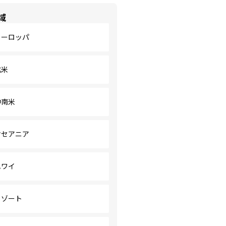
域
ヨーロッパ
北米
中南米
オセアニア
ハワイ
リゾート