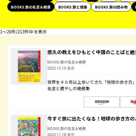
BOOKS 旅の名言＆絶景
BOOKS 旅と健康
BOOKS 旅の読み物
1〜20件/213件中 を表示
悠久の教えをひもとく中国のことばと絶
BOOKS 旅の名言＆絶景
2022.12.15 発売
世界を４０年以上歩いてきた「地球の歩き方
名言と癒やしの絶景集
今すぐ旅に出たくなる！地球の歩き方の
BOOKS 旅の名言＆絶景
2022.11.18 発売