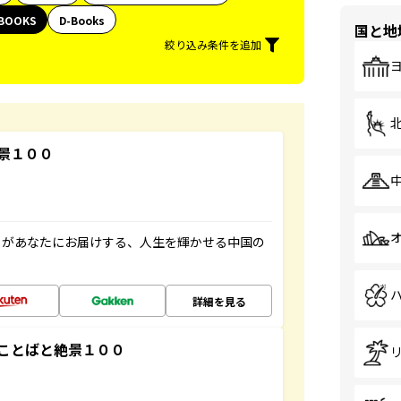
BOOKS
D-Books
国と地
絞り込み条件を追加
景１００
」があなたにお届けする、人生を輝かせる中国の
詳細を見る
ことばと絶景１００