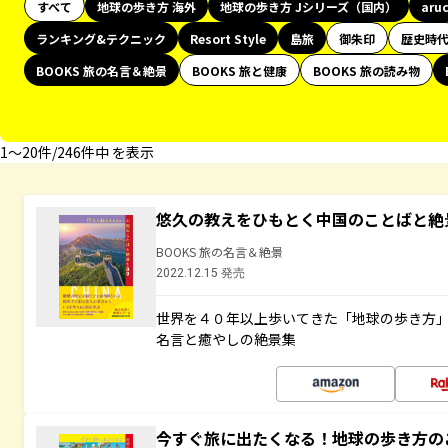
すべて
地球の歩き方 海外
地球の歩き方 Jシリーズ（国内）
aru
ランキング&テクニック
Resort Style
島旅
御朱印
歴史時
BOOKS 旅の名言＆絶景
BOOKS 旅と健康
BOOKS 旅の読み物
1〜20件/246件中 を表示
悠久の教えをひもとく中国のことばと絶
BOOKS 旅の名言＆絶景
2022.12.15 発売
世界を４０年以上歩いてきた「地球の歩き方
名言と癒やしの絶景集
今すぐ旅に出たくなる！地球の歩き方の