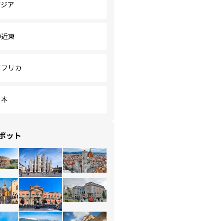
アジア
中近東
アフリカ
日本
ポット