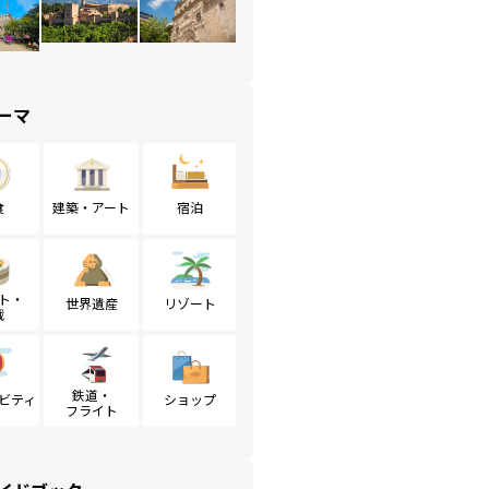
ーマ
食
建築・アート
宿泊
ト・
世界遺産
リゾート
戦
鉄道・
ビティ
ショップ
フライト