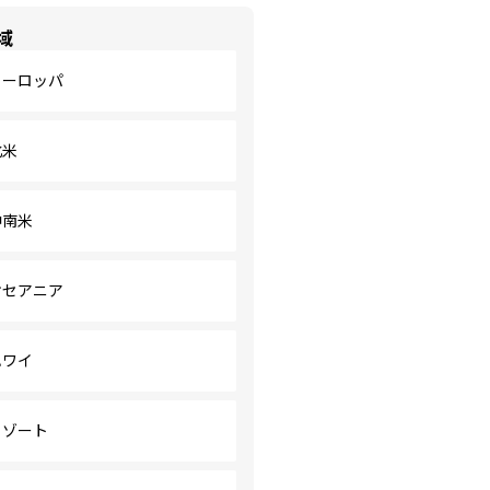
域
ヨーロッパ
北米
中南米
オセアニア
ハワイ
リゾート