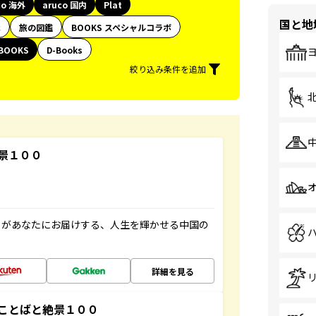
co 海外
aruco 国内
Plat
国と地
代
旅の図鑑
BOOKS スペシャルコラボ
BOOKS
D-Books
絞り込み条件を追加
景１００
」があなたにお届けする、人生を輝かせる中国の
詳細を見る
ことばと絶景１００