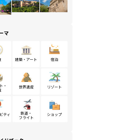
ーマ
食
建築・アート
宿泊
ト・
世界遺産
リゾート
戦
鉄道・
ビティ
ショップ
フライト