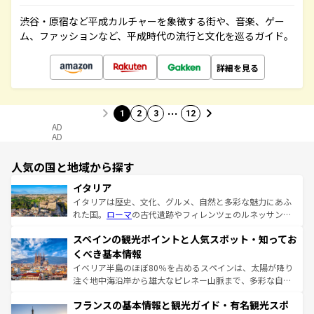
渋谷・原宿など平成カルチャーを象徴する街や、音楽、ゲー
ム、ファッションなど、平成時代の流行と文化を巡るガイド。
詳細を見る
…
1
2
3
12
AD
AD
人気の国と地域から探す
イタリア
イタリアは歴史、文化、グルメ、自然と多彩な魅力にあふ
れた国。
ローマ
の古代遺跡やフィレンツェのルネッサンス
美術、ヴェネツィアの運河など、歴史あるスポットはもち
スペインの観光ポイントと人気スポット・知ってお
ろん、トスカーナの美しい田園風景やアマルフィ海岸の絶
景など、自然景観も見逃せない。観光の合間には、本場の
くべき基本情報
ピザやパスタなど、絶品のイタリア料理を堪能することも
イベリア半島のほぼ80％を占めるスペインは、太陽が降り
できる。朝目覚めてから夜眠るまで、すべての瞬間を楽し
注ぐ地中海沿岸から雄大なピレネー山脈まで、多彩な自然
ませてくれるイタリアで、忘れられない旅をしてみよう！
と文化が詰まったヨーロッパ屈指の旅行先だ。多様な地域
なお、新着のイタリア情報は
コンテンツ一覧
を参照してほ
フランスの基本情報と観光ガイド・有名観光スポ
文化が根付くこの国では、情熱的なフラメンコ、熱気あふ