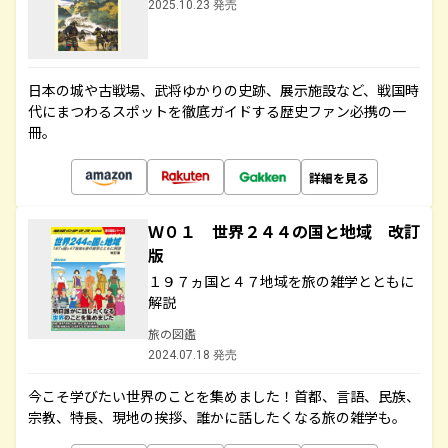
2025.10.23 発売
日本の城や古戦場、武将ゆかりの史跡、展示施設など、戦国時
代にまつわるスポットを徹底ガイドする歴史ファン必携の一
冊。
詳細を見る
Ｗ０１ 世界２４４の国と地域 改訂
版
１９７ヵ国と４７地域を旅の雑学とともに
解説
旅の図鑑
2024.07.18 発売
今こそ学びたい世界のことを集めました！首都、言語、民族、
宗教、特長、現地の挨拶、誰かに話したくなる旅の雑学も。