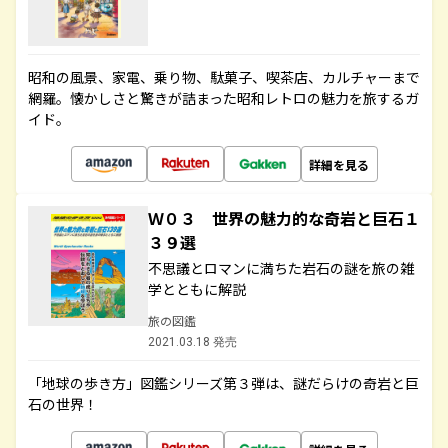
昭和の風景、家電、乗り物、駄菓子、喫茶店、カルチャーまで
網羅。懐かしさと驚きが詰まった昭和レトロの魅力を旅するガ
イド。
詳細を見る
Ｗ０３ 世界の魅力的な奇岩と巨石１
３９選
不思議とロマンに満ちた岩石の謎を旅の雑
学とともに解説
旅の図鑑
2021.03.18 発売
「地球の歩き方」図鑑シリーズ第３弾は、謎だらけの奇岩と巨
石の世界！