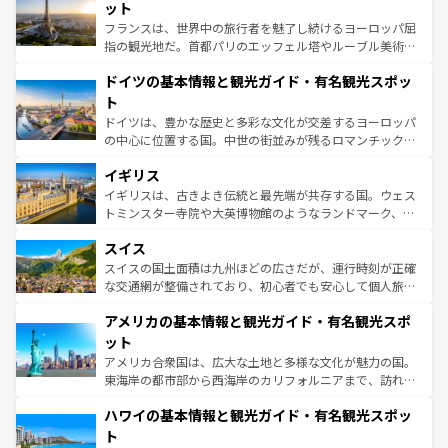
しい。
れる闘牛、そして美味しいタパスが生活の一部となってい
ット
る。首都マドリードの洗練された雰囲気や、バルセロナの
フランスは、世界中の旅行者を魅了し続けるヨーロッパ屈
アートに溢れた街角から、地方では古代ローマ遺跡や中世
指の観光地だ。首都パリのエッフェル塔やルーブル美術館
の城塞都市、穏やかなビーチリゾートまで多彩な表情を見
といった象徴的なスポットから、田舎町の古風な美しさま
せる。地方によって風土や気候が異なるスペインはその個
ドイツの基本情報と観光ガイド・有名観光スポッ
で、幅広い魅力が詰まっている。華麗な宮殿、歴史的な大
性で訪れる人を魅了する。 なお、新着のスペイン情報は
コ
聖堂、美しいビーチ、そして豊かな自然が、訪れる者を心
ト
ンテンツ一覧
を参照してほしい。
から魅了する。また、フランスは美食の国としても知ら
ドイツは、豊かな歴史と多彩な文化が交差するヨーロッパ
れ、フランス料理はユネスコ無形文化遺産にも登録されて
の中心に位置する国。中世の街並みが残るロマンチック街
いる。シャンパンの発祥地であるランス、プロヴァンスの
道から、未来を先取りするようなモダンな都市まで多様な
香り高いラベンダー畑など、多彩な楽しみ方が可能だ。さ
イギリス
顔を持つこの国は、どこを歩いても飽きることがない。ベ
らに、パリ以外の地域にも魅力が溢れており、どの街角に
ルリンの文化的活気、バイエルン州のアルプスの絶景、そ
イギリスは、古きよき伝統と最先端が共存する国。ウェス
も豊かな歴史と文化が息づいている。パリ以外の個性あふ
してライン川沿いのワイン畑といった風景は必見。ビール
トミンスター寺院や大英博物館のようなランドマーク、歴
れる地方に足を運ぶとそれぞれで全く異なる文化を体験で
とソーセージを味わいながら地元の人と過ごす楽しい時間
史ある大学都市、美しい丘陵地帯や牧歌的な風景など、エ
きるだろう。 なお、新着のフランス情報は
コンテンツ一覧
スイス
は、お酒好きな人にはぜひ体験してほしい。 なお、新着の
リアごとに異なる魅力がある。また、優雅なアフタヌーン
を参照してほしい。
ドイツ情報は
コンテンツ一覧
を参照してほしい。
ティー、ビール好きにはたまらない英国パブ、サッカー観
スイスの国土面積は九州ほどの広さだが、運行時刻が正確
戦など、本場だからこそできる体験も豊富。イギリスを旅
な交通網が整備されており、初心者でも安心して個人旅行
して楽しみつくそう。 なお、新着のイギリス情報は
コンテ
を楽しめる。日本同様に時刻表どおりの旅が可能だ。中世
アメリカの基本情報と観光ガイド・有名観光スポ
ンツ一覧
を参照してほしい。
の建物がそのまま残る町や、スイスならではのユニークな
博物館もあり、アルプス観光だけでなく町歩きも満喫する
ット
ことができる。国民の所得が高いため物価も高いが、旅行
アメリカ合衆国は、広大な土地と多様な文化が魅力の国。
者向けの交通パス提供のサービスもあり、うまく活用すれ
東海岸の都市部から西海岸のカリフォルニアまで、訪れる
ば市内交通費無料で観光を楽しむこともできる。 なお、新
場所ごとに異なる風景と体験が待っている。ニューヨーク
着のスイス情報は
コンテンツ一覧
を参照してほしい。
ハワイの基本情報と観光ガイド・有名観光スポッ
のような巨大都市は、観光、ショッピング、エンターテイ
ンメントが詰まった刺激的なスポットだ。一方、アメリカ
ト