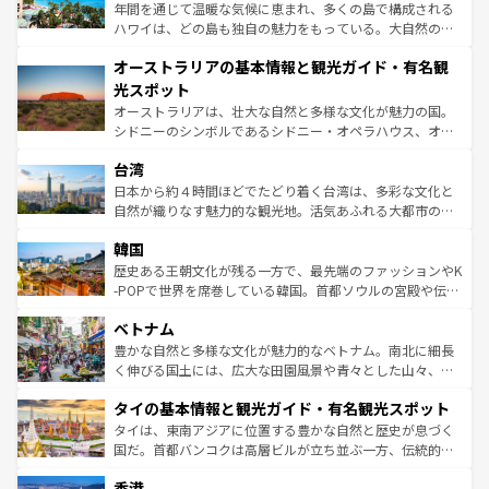
西部には大自然が広がり、グランドキャニオンやイエロー
年間を通じて温暖な気候に恵まれ、多くの島で構成される
ストーン国立公園といった絶景が堪能できる。さらに、南
ハワイは、どの島も独自の魅力をもっている。大自然の神
部のニューオーリンズでは、音楽と美食が融合した独特の
秘を感じたいなら、火山が生み出した壮大な景観を誇るハ
文化が魅力。旅行者はアメリカの各地域で異なる魅力を楽
オーストラリアの基本情報と観光ガイド・有名観
ワイ島は見逃せない。また、定番の観光地といえばオアフ
しみながら、その多様性と豊かな歴史を感じることができ
島だが、静かな自然を求めるならマウイ島やカウアイ島が
光スポット
るだろう。車でのロードトリップや列車の旅も、アメリカ
おすすめ。エメラルドグリーンに輝く海をはじめ、豊かな
オーストラリアは、壮大な自然と多様な文化が魅力の国。
ならではの贅沢な旅のスタイルだ。 なお、新着のアメリカ
文化や歴史が息づいている。「アロハスピリット」と呼ば
シドニーのシンボルであるシドニー・オペラハウス、オー
情報は
コンテンツ一覧
を参照してほしい。
れるおもてなしの心で訪れる人々を迎えてくれるハワイの
ストラリア東海岸北部に広がる大サンゴ礁地帯グレートバ
人々、おいしいローカルフードやハワイアンミュージッ
台湾
リアリーフや大陸中央部にそびえるウルル（エアーズロッ
ク、伝統的なフラダンスなど、すべてがハワイの魅力を彩
ク）、タスマニアの美しい原生林やケアンズの熱帯雨林な
日本から約４時間ほどでたどり着く台湾は、多彩な文化と
っている。訪れるたびに新しい発見と感動が待っているハ
ど、見どころがたくさん。また、カフェやワイン、オージ
自然が織りなす魅力的な観光地。活気あふれる大都市の台
ワイを、存分に味わってほしい。 なお、新着のハワイ情報
ービーフなどの食文化も豊かで、美味しいものであふれて
北やノスタルジックな町並みが人気な九份（ジォウフェ
は
コンテンツ一覧
を参照してほしい。
韓国
いる。アクティビティも充実しており、サーフィンやダイ
ン）、静ひつな山岳地帯である台湾東部など、都市の喧騒
ビング、ハイキングなど、アウトドア好きにはたまらな
と山間の静けさが共存しており、訪れる人に新しい発見と
歴史ある王朝文化が残る一方で、最先端のファッションやK
い。オーストラリアの多彩な魅力を存分に味わいつくそ
驚きをもたらしてくれる。また、奥深い台湾の食文化も魅
-POPで世界を席巻している韓国。首都ソウルの宮殿や伝統
う。 なお、新着のオーストラリア情報は
コンテンツ一覧
を
力で、夜市などの屋台グルメから高級料理、ヘルシーで美
家屋が並ぶエリアでは韓国の歴史と文化に浸ることがで
参照してほしい。
ベトナム
容にもいいと評判のスイーツなど、バラエティ豊かな料理
き、地方に足を延ばせば四季折々の自然美を楽しむことが
が味わえる。 なお、新着の台湾情報は
コンテンツ一覧
を参
できる。そして、キムチや焼肉、絶品のストリートフード
豊かな自然と多様な文化が魅力的なベトナム。南北に細長
照してほしい。
まで、さまざまな韓国料理が待っている。夜には、韓国な
く伸びる国土には、広大な田園風景や青々とした山々、世
らではのナイトライフも堪能できる。あたたかいホスピタ
界遺産に登録された壮大な自然景観が点在し、都市部では
タイの基本情報と観光ガイド・有名観光スポット
リティに包まれながら、韓国の多彩な魅力を心ゆくまで味
急速な発展と共に伝統が息づく。ハノイの古い町並みやホ
わってみてほしい。 なお、新着の韓国情報は
コンテンツ一
ーチミン市のフランス統治時代の建物も、独特の雰囲気を
タイは、東南アジアに位置する豊かな自然と歴史が息づく
覧
を参照してほしい。
醸し出している。また、バラエティの豊かさとおいしさで
国だ。首都バンコクは高層ビルが立ち並ぶ一方、伝統的な
世界中の食通を魅了してやまないベトナム料理も魅力のひ
寺院や市場がいたるところに点在し、古きよき文化と現代
香港
とつ。フォーやバインミー、ベトナムコーヒーなどは、ぜ
の活気が交差している。北部ではチェンマイなどの山岳地