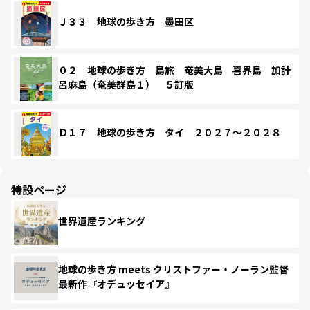
Ｊ３３ 地球の歩き方 墨田区
０２ 地球の歩き方 島旅 奄美大島 喜界島 加計
呂麻島（奄美群島１） ５訂版
Ｄ１７ 地球の歩き方 タイ ２０２７～２０２８
特設ページ
世界遺産ランキング
地球の歩き方 meets クリストファー・ノーラン監督
最新作『オデュッセイア』