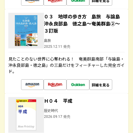
詳細を見る
０３ 地球の歩き方 島旅 与論島
沖永良部島 徳之島～奄美群島②～
３訂版
島旅
2025.12.11 発売
見たことのない世界に心奪われる！ 奄美群島南部「与論島・
沖永良部島・徳之島」の三島だけをフィーチャーした完全ガイ
ド。
詳細を見る
Ｈ０４ 平成
歴史時代
2026.09.17 発売