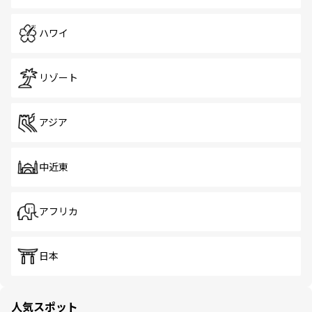
ハワイ
リゾート
アジア
中近東
アフリカ
日本
人気スポット