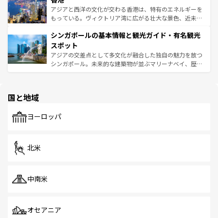
ひ現地で味わいたい。どの地域を訪れてもあたたかい人々
帯で自然と触れ合い、南部ではプーケットやクラビの美し
アジアと西洋の文化が交わる香港は、特有のエネルギーを
が旅行者を迎えてくれるので、きっと忘れられない旅にな
いビーチでリゾート気分を楽しむことができる。タイ料理
もっている。ヴィクトリア湾に広がる壮大な景色、近未来
るはずだ。 なお、新着のベトナム情報は
コンテンツ一覧
を
は世界的に有名で、屋台から高級レストランまで味覚を刺
的なアートスポット、そして歴史と現代が融合した町並
参照してほしい。
シンガポールの基本情報と観光ガイド・有名観光
激する。気候は一年中温暖で、どの季節にも異なる楽しみ
み、どこを訪れても感動するはず。観光スポットが密集し
が待っている。親しみやすいタイの人々、仏教を中心とし
ており、効率よく見どころを回れるのも魅力。息をのむよ
スポット
た文化、そして多様な観光資源が、訪れる旅人を魅了し続
うな絶景から文化的な体験まで、香港を存分に楽しみ尽く
アジアの交差点として多文化が融合した独自の魅力を放つ
ける。 なお、新着のタイ情報は
コンテンツ一覧
を参照して
そう。 なお、新着の香港情報は
コンテンツ一覧
を参照して
シンガポール。未来的な建築物が並ぶマリーナベイ、歴史
ほしい。
ほしい。
と伝統を感じられるエスニックタウン、多数の緑豊かな公
園や自然保護区など、自然が調和した近代的な景観と文化
の多様性あふれるカラフルな町は、どこを歩いても新しい
国と地域
発見がある。さらに、治安のよさや充実した公共交通機関
も、旅行者にとっては魅力的なポイント。グルメも豊富
で、ホーカーズは地元の風情を楽しめる外せないスポット
ヨーロッパ
だ。訪れる人を飽きさせないシンガポールで、多様な魅力
を体感しよう。 なお、新着のシンガポール情報は
コンテン
ツ一覧
を参照してほしい。
北米
中南米
オセアニア