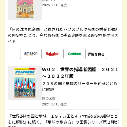
2025.09.18 発売
「日の沈まぬ帝国」と称されたハプスブルク帝国の栄光と動乱
の歴史をたどり、今なお各国に残る史跡を巡る歴史を旅するガ
イド。
詳細を見る
Ｗ０２ 世界の指導者図鑑 ２０２１
～２０２２年版
２０８の国と地域のリーダーを経歴ととも
に解説
旅の図鑑
2021.03.18 発売
『世界244の国と地域 １９７ヵ国と４７地域を旅の雑学とと
もに解説』に続く、「地球の歩き方」の図鑑シリーズ第２弾が