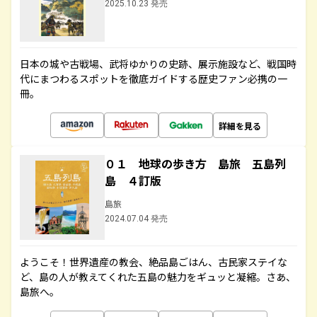
2025.10.23 発売
日本の城や古戦場、武将ゆかりの史跡、展示施設など、戦国時
代にまつわるスポットを徹底ガイドする歴史ファン必携の一
冊。
詳細を見る
０１ 地球の歩き方 島旅 五島列
島 ４訂版
島旅
2024.07.04 発売
ようこそ！世界遺産の教会、絶品島ごはん、古民家ステイな
ど、島の人が教えてくれた五島の魅力をギュッと凝縮。さあ、
島旅へ。