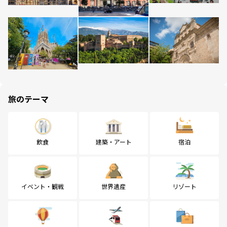
旅のテーマ
飲食
建築・アート
宿泊
イベント・観戦
世界遺産
リゾート