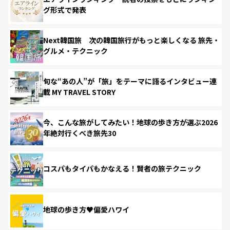
グ形式で発表
Next韓国旅 次の韓国旅行がもっと楽しくなる 旅先・
グルメ・テクニック
旬な“あの人”が「旅」をテーマに語るインタビュー連
載 MY TRAVEL STORY
今、こんな旅がしてみたい！地球の歩き方が選ぶ2026
年絶対行くべき旅先30
コスパもタイパもかなえる！賢者の旅テクニック
地球の歩き方♥偏愛ハワイ