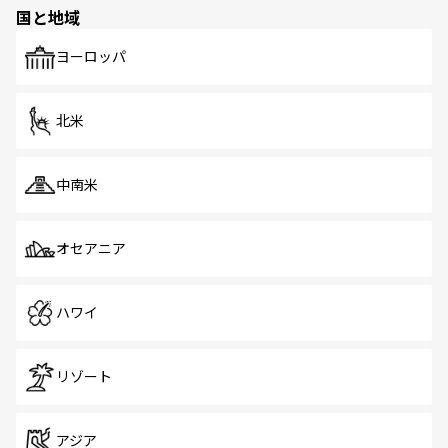
の多様性あふれるカラフルな町は、どこを歩いても新しい
国と地域
発見がある。さらに、治安のよさや充実した公共交通機関
も、旅行者にとっては魅力的なポイント。グルメも豊富
で、ホーカーズは地元の風情を楽しめる外せないスポット
ヨーロッパ
だ。訪れる人を飽きさせないシンガポールで、多様な魅力
を体感しよう。 なお、新着のシンガポール情報は
コンテン
ツ一覧
を参照してほしい。
北米
中南米
オセアニア
ハワイ
リゾート
アジア