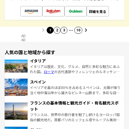
詳細を見る
…
1
2
3
10
AD
AD
人気の国と地域から探す
イタリア
イタリアは歴史、文化、グルメ、自然と多彩な魅力にあふ
れた国。
ローマ
の古代遺跡やフィレンツェのルネッサンス
美術、ヴェネツィアの運河など、歴史あるスポットはもち
スペイン
ろん、トスカーナの美しい田園風景やアマルフィ海岸の絶
景など、自然景観も見逃せない。観光の合間には、本場の
イベリア半島のほぼ80％を占めるスペインは、太陽が降り
ピザやパスタなど、絶品のイタリア料理を堪能することも
注ぐ地中海沿岸から雄大なピレネー山脈まで、多彩な自然
できる。朝目覚めてから夜眠るまで、すべての瞬間を楽し
と文化が詰まったヨーロッパ屈指の旅行先だ。多様な地域
フランスの基本情報と観光ガイド・有名観光スポ
ませてくれるイタリアで、忘れられない旅をしてみよう！
文化が根付くこの国では、情熱的なフラメンコ、熱気あふ
なお、新着のイタリア情報は
コンテンツ一覧
を参照してほ
れる闘牛、そして美味しいタパスが生活の一部となってい
ット
しい。
る。首都マドリードの洗練された雰囲気や、バルセロナの
フランスは、世界中の旅行者を魅了し続けるヨーロッパ屈
アートに溢れた街角から、地方では古代ローマ遺跡や中世
指の観光地だ。首都パリのエッフェル塔やルーブル美術館
の城塞都市、穏やかなビーチリゾートまで多彩な表情を見
といった象徴的なスポットから、田舎町の古風な美しさま
せる。地方によって風土や気候が異なるスペインはその個