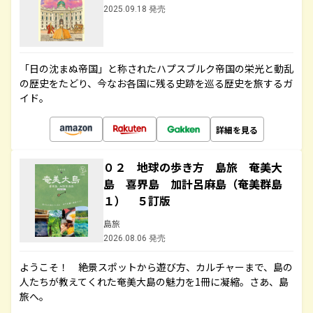
2025.09.18 発売
「日の沈まぬ帝国」と称されたハプスブルク帝国の栄光と動乱
の歴史をたどり、今なお各国に残る史跡を巡る歴史を旅するガ
イド。
詳細を見る
０２ 地球の歩き方 島旅 奄美大
島 喜界島 加計呂麻島（奄美群島
１） ５訂版
島旅
2026.08.06 発売
ようこそ！ 絶景スポットから遊び方、カルチャーまで、島の
人たちが教えてくれた奄美大島の魅力を1冊に凝縮。さあ、島
旅へ。