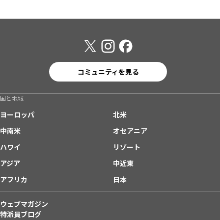
コミュニティを見る
国と地域
ヨーロッパ
北米
中南米
オセアニア
ハワイ
リゾート
アジア
中近東
アフリカ
日本
ウェブマガジン
特派員ブログ