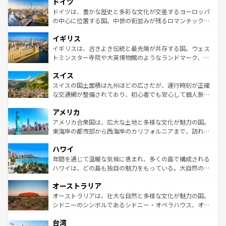
ドイツ
で、幅広い魅力が詰まっている。華麗な宮殿、歴史的な大
性で訪れる人を魅了する。 なお、新着のスペイン情報は
コ
聖堂、美しいビーチ、そして豊かな自然が、訪れる者を心
ドイツは、豊かな歴史と多彩な文化が交差するヨーロッパ
ンテンツ一覧
を参照してほしい。
から魅了する。また、フランスは美食の国としても知ら
の中心に位置する国。中世の街並みが残るロマンチック街
れ、フランス料理はユネスコ無形文化遺産にも登録されて
道から、未来を先取りするようなモダンな都市まで多様な
イギリス
いる。シャンパンの発祥地であるランス、プロヴァンスの
顔を持つこの国は、どこを歩いても飽きることがない。ベ
香り高いラベンダー畑など、多彩な楽しみ方が可能だ。さ
ルリンの文化的活気、バイエルン州のアルプスの絶景、そ
イギリスは、古きよき伝統と最先端が共存する国。ウェス
らに、パリ以外の地域にも魅力が溢れており、どの街角に
してライン川沿いのワイン畑といった風景は必見。ビール
トミンスター寺院や大英博物館のようなランドマーク、歴
も豊かな歴史と文化が息づいている。パリ以外の個性あふ
とソーセージを味わいながら地元の人と過ごす楽しい時間
史ある大学都市、美しい丘陵地帯や牧歌的な風景など、エ
れる地方に足を運ぶとそれぞれで全く異なる文化を体験で
スイス
は、お酒好きな人にはぜひ体験してほしい。 なお、新着の
リアごとに異なる魅力がある。また、優雅なアフタヌーン
きるだろう。 なお、新着のフランス情報は
コンテンツ一覧
ドイツ情報は
コンテンツ一覧
を参照してほしい。
ティー、ビール好きにはたまらない英国パブ、サッカー観
スイスの国土面積は九州ほどの広さだが、運行時刻が正確
を参照してほしい。
戦など、本場だからこそできる体験も豊富。イギリスを旅
な交通網が整備されており、初心者でも安心して個人旅行
して楽しみつくそう。 なお、新着のイギリス情報は
コンテ
を楽しめる。日本同様に時刻表どおりの旅が可能だ。中世
アメリカ
ンツ一覧
を参照してほしい。
の建物がそのまま残る町や、スイスならではのユニークな
博物館もあり、アルプス観光だけでなく町歩きも満喫する
アメリカ合衆国は、広大な土地と多様な文化が魅力の国。
ことができる。国民の所得が高いため物価も高いが、旅行
東海岸の都市部から西海岸のカリフォルニアまで、訪れる
者向けの交通パス提供のサービスもあり、うまく活用すれ
場所ごとに異なる風景と体験が待っている。ニューヨーク
ハワイ
ば市内交通費無料で観光を楽しむこともできる。 なお、新
のような巨大都市は、観光、ショッピング、エンターテイ
着のスイス情報は
コンテンツ一覧
を参照してほしい。
ンメントが詰まった刺激的なスポットだ。一方、アメリカ
年間を通じて温暖な気候に恵まれ、多くの島で構成される
西部には大自然が広がり、グランドキャニオンやイエロー
ハワイは、どの島も独自の魅力をもっている。大自然の神
ストーン国立公園といった絶景が堪能できる。さらに、南
秘を感じたいなら、火山が生み出した壮大な景観を誇るハ
オーストラリア
部のニューオーリンズでは、音楽と美食が融合した独特の
ワイ島は見逃せない。また、定番の観光地といえばオアフ
文化が魅力。旅行者はアメリカの各地域で異なる魅力を楽
島だが、静かな自然を求めるならマウイ島やカウアイ島が
オーストラリアは、壮大な自然と多様な文化が魅力の国。
しみながら、その多様性と豊かな歴史を感じることができ
おすすめ。エメラルドグリーンに輝く海をはじめ、豊かな
シドニーのシンボルであるシドニー・オペラハウス、オー
るだろう。車でのロードトリップや列車の旅も、アメリカ
文化や歴史が息づいている。「アロハスピリット」と呼ば
ストラリア東海岸北部に広がる大サンゴ礁地帯グレートバ
ならではの贅沢な旅のスタイルだ。 なお、新着のアメリカ
台湾
れるおもてなしの心で訪れる人々を迎えてくれるハワイの
リアリーフや大陸中央部にそびえるウルル（エアーズロッ