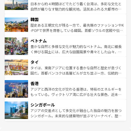
情報は
コンテンツ一覧
を参照してほしい。
人々、おいしいローカルフードやハワイアンミュージッ
ク）、タスマニアの美しい原生林やケアンズの熱帯雨林な
日本から約４時間ほどでたどり着く台湾は、多彩な文化と
ク、伝統的なフラダンスなど、すべてがハワイの魅力を彩
ど、見どころがたくさん。また、カフェやワイン、オージ
自然が織りなす魅力的な観光地。活気あふれる大都市の台
っている。訪れるたびに新しい発見と感動が待っているハ
ービーフなどの食文化も豊かで、美味しいものであふれて
北やノスタルジックな町並みが人気な九份（ジォウフェ
ワイを、存分に味わってほしい。 なお、新着のハワイ情報
韓国
いる。アクティビティも充実しており、サーフィンやダイ
ン）、静ひつな山岳地帯である台湾東部など、都市の喧騒
は
コンテンツ一覧
を参照してほしい。
ビング、ハイキングなど、アウトドア好きにはたまらな
と山間の静けさが共存しており、訪れる人に新しい発見と
歴史ある王朝文化が残る一方で、最先端のファッションやK
い。オーストラリアの多彩な魅力を存分に味わいつくそ
驚きをもたらしてくれる。また、奥深い台湾の食文化も魅
-POPで世界を席巻している韓国。首都ソウルの宮殿や伝統
う。 なお、新着のオーストラリア情報は
コンテンツ一覧
を
力で、夜市などの屋台グルメから高級料理、ヘルシーで美
家屋が並ぶエリアでは韓国の歴史と文化に浸ることがで
参照してほしい。
ベトナム
容にもいいと評判のスイーツなど、バラエティ豊かな料理
き、地方に足を延ばせば四季折々の自然美を楽しむことが
が味わえる。 なお、新着の台湾情報は
コンテンツ一覧
を参
できる。そして、キムチや焼肉、絶品のストリートフード
豊かな自然と多様な文化が魅力的なベトナム。南北に細長
照してほしい。
まで、さまざまな韓国料理が待っている。夜には、韓国な
く伸びる国土には、広大な田園風景や青々とした山々、世
らではのナイトライフも堪能できる。あたたかいホスピタ
界遺産に登録された壮大な自然景観が点在し、都市部では
タイ
リティに包まれながら、韓国の多彩な魅力を心ゆくまで味
急速な発展と共に伝統が息づく。ハノイの古い町並みやホ
わってみてほしい。 なお、新着の韓国情報は
コンテンツ一
ーチミン市のフランス統治時代の建物も、独特の雰囲気を
タイは、東南アジアに位置する豊かな自然と歴史が息づく
覧
を参照してほしい。
醸し出している。また、バラエティの豊かさとおいしさで
国だ。首都バンコクは高層ビルが立ち並ぶ一方、伝統的な
世界中の食通を魅了してやまないベトナム料理も魅力のひ
寺院や市場がいたるところに点在し、古きよき文化と現代
香港
とつ。フォーやバインミー、ベトナムコーヒーなどは、ぜ
の活気が交差している。北部ではチェンマイなどの山岳地
ひ現地で味わいたい。どの地域を訪れてもあたたかい人々
帯で自然と触れ合い、南部ではプーケットやクラビの美し
アジアと西洋の文化が交わる香港は、特有のエネルギーを
が旅行者を迎えてくれるので、きっと忘れられない旅にな
いビーチでリゾート気分を楽しむことができる。タイ料理
もっている。ヴィクトリア湾に広がる壮大な景色、近未来
るはずだ。 なお、新着のベトナム情報は
コンテンツ一覧
を
は世界的に有名で、屋台から高級レストランまで味覚を刺
的なアートスポット、そして歴史と現代が融合した町並
参照してほしい。
シンガポール
激する。気候は一年中温暖で、どの季節にも異なる楽しみ
み、どこを訪れても感動するはず。観光スポットが密集し
が待っている。親しみやすいタイの人々、仏教を中心とし
ており、効率よく見どころを回れるのも魅力。息をのむよ
アジアの交差点として多文化が融合した独自の魅力を放つ
た文化、そして多様な観光資源が、訪れる旅人を魅了し続
うな絶景から文化的な体験まで、香港を存分に楽しみ尽く
シンガポール。未来的な建築物が並ぶマリーナベイ、歴史
ける。 なお、新着のタイ情報は
コンテンツ一覧
を参照して
そう。 なお、新着の香港情報は
コンテンツ一覧
を参照して
と伝統を感じられるエスニックタウン、多数の緑豊かな公
ほしい。
ほしい。
園や自然保護区など、自然が調和した近代的な景観と文化