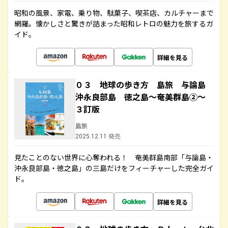
昭和の風景、家電、乗り物、駄菓子、喫茶店、カルチャーまで
網羅。懐かしさと驚きが詰まった昭和レトロの魅力を旅するガ
イド。
詳細を見る
０３ 地球の歩き方 島旅 与論島
沖永良部島 徳之島～奄美群島②～
３訂版
島旅
2025.12.11 発売
見たことのない世界に心奪われる！ 奄美群島南部「与論島・
沖永良部島・徳之島」の三島だけをフィーチャーした完全ガイ
ド。
詳細を見る