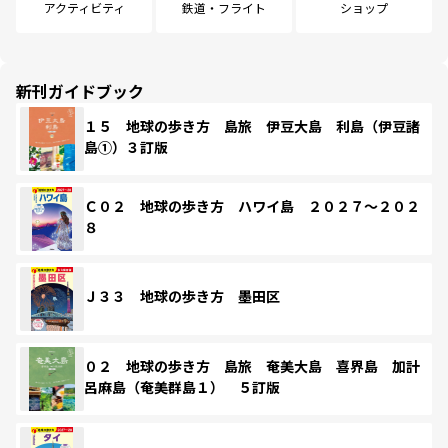
アクティビティ
鉄道・フライト
ショップ
新刊ガイドブック
１５ 地球の歩き方 島旅 伊豆大島 利島（伊豆諸
島①）３訂版
Ｃ０２ 地球の歩き方 ハワイ島 ２０２７～２０２
８
Ｊ３３ 地球の歩き方 墨田区
０２ 地球の歩き方 島旅 奄美大島 喜界島 加計
呂麻島（奄美群島１） ５訂版