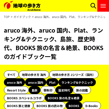
TOP
ガイドブック
aruco 海外、aruco 国内、Plat、ランキング&テク
aruco 海外、aruco 国内、Plat、ラン
キング&テクニック、島旅、歴史時
代、BOOKS 旅の名言＆絶景、BOOKS
のガイドブック一覧
すべて
地球の歩き方 海外
地球の歩き方 Jシリーズ（国内）
aruco 海外
aruco 国内
Plat
ランキング&テクニック
Resort Style
島旅
御朱印
歴史時代
旅の図鑑
BOOKS スペシャルコラボ
BOOKS 旅の名言＆絶景
BOOKS 旅と健康
BOOKS 旅の読み物
BOOKS
D-Books