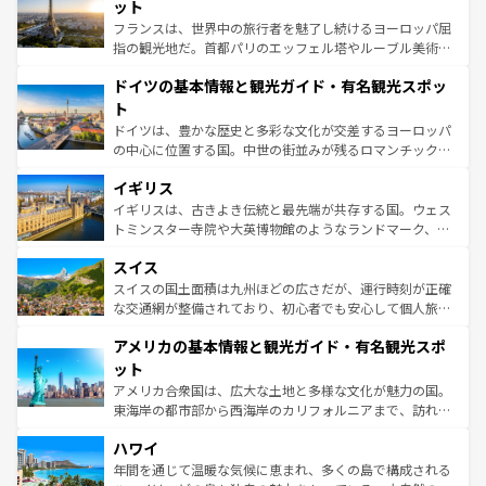
れる闘牛、そして美味しいタパスが生活の一部となってい
ット
る。首都マドリードの洗練された雰囲気や、バルセロナの
フランスは、世界中の旅行者を魅了し続けるヨーロッパ屈
アートに溢れた街角から、地方では古代ローマ遺跡や中世
指の観光地だ。首都パリのエッフェル塔やルーブル美術館
の城塞都市、穏やかなビーチリゾートまで多彩な表情を見
といった象徴的なスポットから、田舎町の古風な美しさま
せる。地方によって風土や気候が異なるスペインはその個
ドイツの基本情報と観光ガイド・有名観光スポッ
で、幅広い魅力が詰まっている。華麗な宮殿、歴史的な大
性で訪れる人を魅了する。 なお、新着のスペイン情報は
コ
聖堂、美しいビーチ、そして豊かな自然が、訪れる者を心
ト
ンテンツ一覧
を参照してほしい。
から魅了する。また、フランスは美食の国としても知ら
ドイツは、豊かな歴史と多彩な文化が交差するヨーロッパ
れ、フランス料理はユネスコ無形文化遺産にも登録されて
の中心に位置する国。中世の街並みが残るロマンチック街
いる。シャンパンの発祥地であるランス、プロヴァンスの
道から、未来を先取りするようなモダンな都市まで多様な
香り高いラベンダー畑など、多彩な楽しみ方が可能だ。さ
イギリス
顔を持つこの国は、どこを歩いても飽きることがない。ベ
らに、パリ以外の地域にも魅力が溢れており、どの街角に
ルリンの文化的活気、バイエルン州のアルプスの絶景、そ
イギリスは、古きよき伝統と最先端が共存する国。ウェス
も豊かな歴史と文化が息づいている。パリ以外の個性あふ
してライン川沿いのワイン畑といった風景は必見。ビール
トミンスター寺院や大英博物館のようなランドマーク、歴
れる地方に足を運ぶとそれぞれで全く異なる文化を体験で
とソーセージを味わいながら地元の人と過ごす楽しい時間
史ある大学都市、美しい丘陵地帯や牧歌的な風景など、エ
きるだろう。 なお、新着のフランス情報は
コンテンツ一覧
スイス
は、お酒好きな人にはぜひ体験してほしい。 なお、新着の
リアごとに異なる魅力がある。また、優雅なアフタヌーン
を参照してほしい。
ドイツ情報は
コンテンツ一覧
を参照してほしい。
ティー、ビール好きにはたまらない英国パブ、サッカー観
スイスの国土面積は九州ほどの広さだが、運行時刻が正確
戦など、本場だからこそできる体験も豊富。イギリスを旅
な交通網が整備されており、初心者でも安心して個人旅行
して楽しみつくそう。 なお、新着のイギリス情報は
コンテ
を楽しめる。日本同様に時刻表どおりの旅が可能だ。中世
アメリカの基本情報と観光ガイド・有名観光スポ
ンツ一覧
を参照してほしい。
の建物がそのまま残る町や、スイスならではのユニークな
博物館もあり、アルプス観光だけでなく町歩きも満喫する
ット
ことができる。国民の所得が高いため物価も高いが、旅行
アメリカ合衆国は、広大な土地と多様な文化が魅力の国。
者向けの交通パス提供のサービスもあり、うまく活用すれ
東海岸の都市部から西海岸のカリフォルニアまで、訪れる
ば市内交通費無料で観光を楽しむこともできる。 なお、新
場所ごとに異なる風景と体験が待っている。ニューヨーク
着のスイス情報は
コンテンツ一覧
を参照してほしい。
ハワイ
のような巨大都市は、観光、ショッピング、エンターテイ
ンメントが詰まった刺激的なスポットだ。一方、アメリカ
年間を通じて温暖な気候に恵まれ、多くの島で構成される