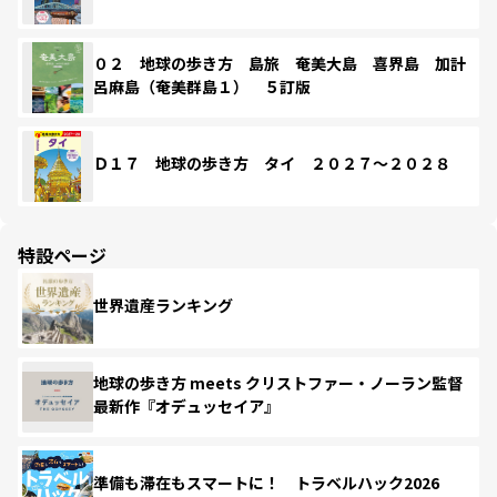
０２ 地球の歩き方 島旅 奄美大島 喜界島 加計
呂麻島（奄美群島１） ５訂版
Ｄ１７ 地球の歩き方 タイ ２０２７～２０２８
特設ページ
世界遺産ランキング
地球の歩き方 meets クリストファー・ノーラン監督
最新作『オデュッセイア』
準備も滞在もスマートに！ トラベルハック2026