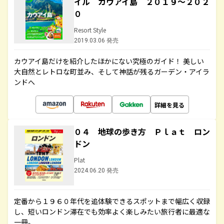
イル カウアイ島 ２０１９～２０２
０
Resort Style
2019.03.06 発売
カウアイ島だけを紹介したほかにない究極のガイド！ 美しい
大自然とレトロな町並み、そして神話が残るガーデン・アイラ
ンドへ
詳細を見る
０４ 地球の歩き方 Ｐｌａｔ ロン
ドン
Plat
2024.06.20 発売
定番から１９６０年代を追体験できるスポットまで幅広く収録
し、短いロンドン滞在でも効率よく楽しみたい旅行者に最適な
一冊。