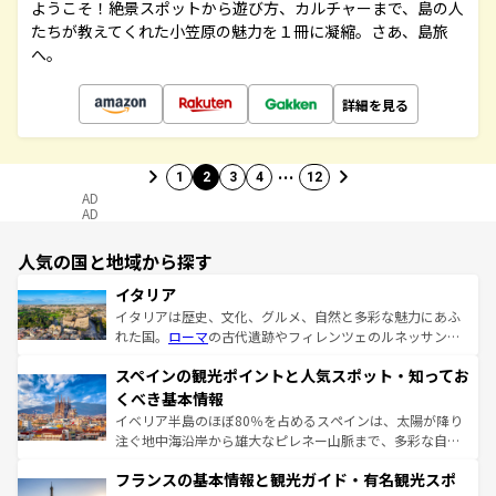
ようこそ！絶景スポットから遊び方、カルチャーまで、島の人
たちが教えてくれた小笠原の魅力を１冊に凝縮。さあ、島旅
へ。
詳細を見る
…
1
2
3
4
12
AD
AD
人気の国と地域から探す
イタリア
イタリアは歴史、文化、グルメ、自然と多彩な魅力にあふ
れた国。
ローマ
の古代遺跡やフィレンツェのルネッサンス
美術、ヴェネツィアの運河など、歴史あるスポットはもち
スペインの観光ポイントと人気スポット・知ってお
ろん、トスカーナの美しい田園風景やアマルフィ海岸の絶
景など、自然景観も見逃せない。観光の合間には、本場の
くべき基本情報
ピザやパスタなど、絶品のイタリア料理を堪能することも
イベリア半島のほぼ80％を占めるスペインは、太陽が降り
できる。朝目覚めてから夜眠るまで、すべての瞬間を楽し
注ぐ地中海沿岸から雄大なピレネー山脈まで、多彩な自然
ませてくれるイタリアで、忘れられない旅をしてみよう！
と文化が詰まったヨーロッパ屈指の旅行先だ。多様な地域
なお、新着のイタリア情報は
コンテンツ一覧
を参照してほ
フランスの基本情報と観光ガイド・有名観光スポ
文化が根付くこの国では、情熱的なフラメンコ、熱気あふ
しい。