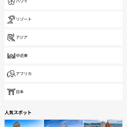
ハワイ
リゾート
アジア
中近東
アフリカ
日本
人気スポット