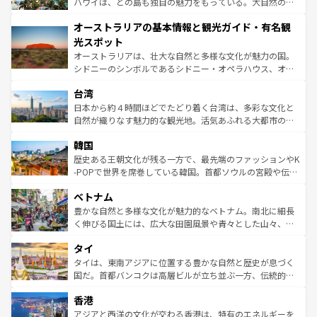
西部には大自然が広がり、グランドキャニオンやイエロー
ハワイは、どの島も独自の魅力をもっている。大自然の神
ストーン国立公園といった絶景が堪能できる。さらに、南
秘を感じたいなら、火山が生み出した壮大な景観を誇るハ
オーストラリアの基本情報と観光ガイド・有名観
部のニューオーリンズでは、音楽と美食が融合した独特の
ワイ島は見逃せない。また、定番の観光地といえばオアフ
文化が魅力。旅行者はアメリカの各地域で異なる魅力を楽
島だが、静かな自然を求めるならマウイ島やカウアイ島が
光スポット
しみながら、その多様性と豊かな歴史を感じることができ
おすすめ。エメラルドグリーンに輝く海をはじめ、豊かな
オーストラリアは、壮大な自然と多様な文化が魅力の国。
るだろう。車でのロードトリップや列車の旅も、アメリカ
文化や歴史が息づいている。「アロハスピリット」と呼ば
シドニーのシンボルであるシドニー・オペラハウス、オー
ならではの贅沢な旅のスタイルだ。 なお、新着のアメリカ
れるおもてなしの心で訪れる人々を迎えてくれるハワイの
ストラリア東海岸北部に広がる大サンゴ礁地帯グレートバ
情報は
コンテンツ一覧
を参照してほしい。
人々、おいしいローカルフードやハワイアンミュージッ
台湾
リアリーフや大陸中央部にそびえるウルル（エアーズロッ
ク、伝統的なフラダンスなど、すべてがハワイの魅力を彩
ク）、タスマニアの美しい原生林やケアンズの熱帯雨林な
日本から約４時間ほどでたどり着く台湾は、多彩な文化と
っている。訪れるたびに新しい発見と感動が待っているハ
ど、見どころがたくさん。また、カフェやワイン、オージ
自然が織りなす魅力的な観光地。活気あふれる大都市の台
ワイを、存分に味わってほしい。 なお、新着のハワイ情報
ービーフなどの食文化も豊かで、美味しいものであふれて
北やノスタルジックな町並みが人気な九份（ジォウフェ
は
コンテンツ一覧
を参照してほしい。
韓国
いる。アクティビティも充実しており、サーフィンやダイ
ン）、静ひつな山岳地帯である台湾東部など、都市の喧騒
ビング、ハイキングなど、アウトドア好きにはたまらな
と山間の静けさが共存しており、訪れる人に新しい発見と
歴史ある王朝文化が残る一方で、最先端のファッションやK
い。オーストラリアの多彩な魅力を存分に味わいつくそ
驚きをもたらしてくれる。また、奥深い台湾の食文化も魅
-POPで世界を席巻している韓国。首都ソウルの宮殿や伝統
う。 なお、新着のオーストラリア情報は
コンテンツ一覧
を
力で、夜市などの屋台グルメから高級料理、ヘルシーで美
家屋が並ぶエリアでは韓国の歴史と文化に浸ることがで
参照してほしい。
ベトナム
容にもいいと評判のスイーツなど、バラエティ豊かな料理
き、地方に足を延ばせば四季折々の自然美を楽しむことが
が味わえる。 なお、新着の台湾情報は
コンテンツ一覧
を参
できる。そして、キムチや焼肉、絶品のストリートフード
豊かな自然と多様な文化が魅力的なベトナム。南北に細長
照してほしい。
まで、さまざまな韓国料理が待っている。夜には、韓国な
く伸びる国土には、広大な田園風景や青々とした山々、世
らではのナイトライフも堪能できる。あたたかいホスピタ
界遺産に登録された壮大な自然景観が点在し、都市部では
タイ
リティに包まれながら、韓国の多彩な魅力を心ゆくまで味
急速な発展と共に伝統が息づく。ハノイの古い町並みやホ
わってみてほしい。 なお、新着の韓国情報は
コンテンツ一
ーチミン市のフランス統治時代の建物も、独特の雰囲気を
タイは、東南アジアに位置する豊かな自然と歴史が息づく
覧
を参照してほしい。
醸し出している。また、バラエティの豊かさとおいしさで
国だ。首都バンコクは高層ビルが立ち並ぶ一方、伝統的な
世界中の食通を魅了してやまないベトナム料理も魅力のひ
寺院や市場がいたるところに点在し、古きよき文化と現代
香港
とつ。フォーやバインミー、ベトナムコーヒーなどは、ぜ
の活気が交差している。北部ではチェンマイなどの山岳地
ひ現地で味わいたい。どの地域を訪れてもあたたかい人々
帯で自然と触れ合い、南部ではプーケットやクラビの美し
アジアと西洋の文化が交わる香港は、特有のエネルギーを