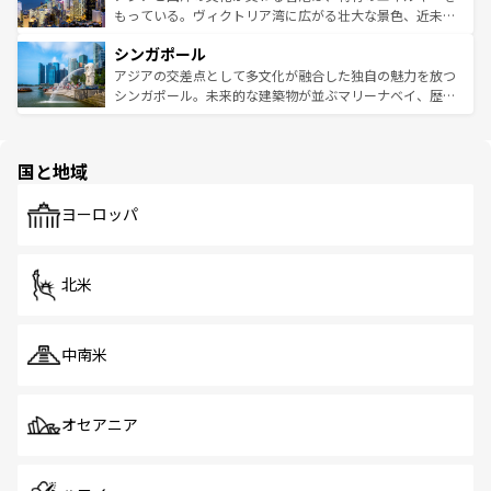
が旅行者を迎えてくれるので、きっと忘れられない旅にな
いビーチでリゾート気分を楽しむことができる。タイ料理
もっている。ヴィクトリア湾に広がる壮大な景色、近未来
るはずだ。 なお、新着のベトナム情報は
コンテンツ一覧
を
は世界的に有名で、屋台から高級レストランまで味覚を刺
的なアートスポット、そして歴史と現代が融合した町並
参照してほしい。
シンガポール
激する。気候は一年中温暖で、どの季節にも異なる楽しみ
み、どこを訪れても感動するはず。観光スポットが密集し
が待っている。親しみやすいタイの人々、仏教を中心とし
ており、効率よく見どころを回れるのも魅力。息をのむよ
アジアの交差点として多文化が融合した独自の魅力を放つ
た文化、そして多様な観光資源が、訪れる旅人を魅了し続
うな絶景から文化的な体験まで、香港を存分に楽しみ尽く
シンガポール。未来的な建築物が並ぶマリーナベイ、歴史
ける。 なお、新着のタイ情報は
コンテンツ一覧
を参照して
そう。 なお、新着の香港情報は
コンテンツ一覧
を参照して
と伝統を感じられるエスニックタウン、多数の緑豊かな公
ほしい。
ほしい。
園や自然保護区など、自然が調和した近代的な景観と文化
の多様性あふれるカラフルな町は、どこを歩いても新しい
国と地域
発見がある。さらに、治安のよさや充実した公共交通機関
も、旅行者にとっては魅力的なポイント。グルメも豊富
で、ホーカーズは地元の風情を楽しめる外せないスポット
ヨーロッパ
だ。訪れる人を飽きさせないシンガポールで、多様な魅力
を体感しよう。 なお、新着のシンガポール情報は
コンテン
ツ一覧
を参照してほしい。
北米
中南米
オセアニア