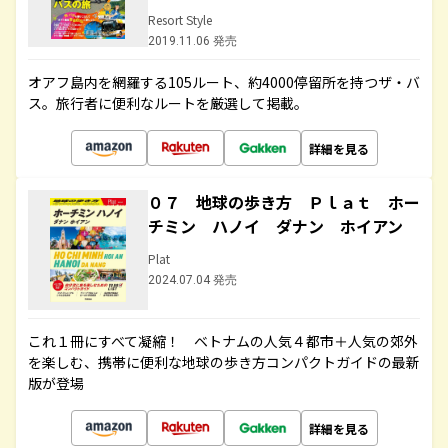
Resort Style
2019.11.06 発売
オアフ島内を網羅する105ルート、約4000停留所を持つザ・バ
ス。旅行者に便利なルートを厳選して掲載。
詳細を見る
０７ 地球の歩き方 Ｐｌａｔ ホー
チミン ハノイ ダナン ホイアン
Plat
2024.07.04 発売
これ１冊にすべて凝縮！ ベトナムの人気４都市＋人気の郊外
を楽しむ、携帯に便利な地球の歩き方コンパクトガイドの最新
版が登場
詳細を見る