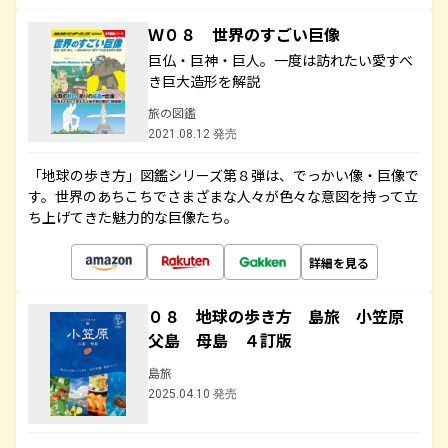
Ｗ０８ 世界のすごい巨像
巨仏・巨神・巨人。一度は訪れたい愛すべ
き巨大造形を解説
旅の図鑑
2021.08.12 発売
「地球の歩き方」図鑑シリーズ第８弾は、でっかい像・巨像で
す。世界のあちこちでさまざまな人々が色々な意図を持って立
ち上げてきた魅力的な巨像たち。
詳細を見る
０８ 地球の歩き方 島旅 小笠原
父島 母島 ４訂版
島旅
2025.04.10 発売