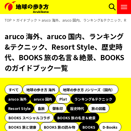
TOP
ガイドブック
aruco 海外、aruco 国内、ランキング&テクニック、Re
aruco 海外、aruco 国内、ランキング
&テクニック、Resort Style、歴史時
代、BOOKS 旅の名言＆絶景、BOOKS
のガイドブック一覧
すべて
地球の歩き方 海外
地球の歩き方 Jシリーズ（国内）
aruco 海外
aruco 国内
Plat
ランキング&テクニック
Resort Style
島旅
御朱印
歴史時代
旅の図鑑
BOOKS スペシャルコラボ
BOOKS 旅の名言＆絶景
BOOKS 旅と健康
BOOKS 旅の読み物
BOOKS
D-Books