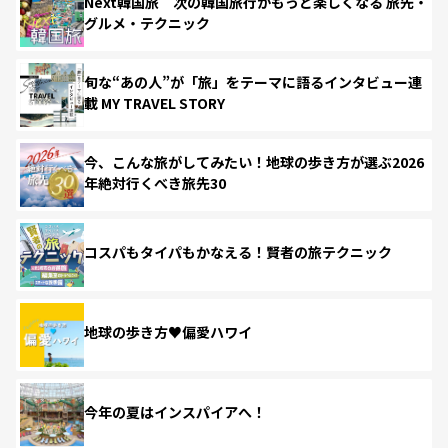
Next韓国旅 次の韓国旅行がもっと楽しくなる 旅先・
グルメ・テクニック
旬な“あの人”が「旅」をテーマに語るインタビュー連
載 MY TRAVEL STORY
今、こんな旅がしてみたい！地球の歩き方が選ぶ2026
年絶対行くべき旅先30
コスパもタイパもかなえる！賢者の旅テクニック
地球の歩き方♥偏愛ハワイ
今年の夏はインスパイアへ！