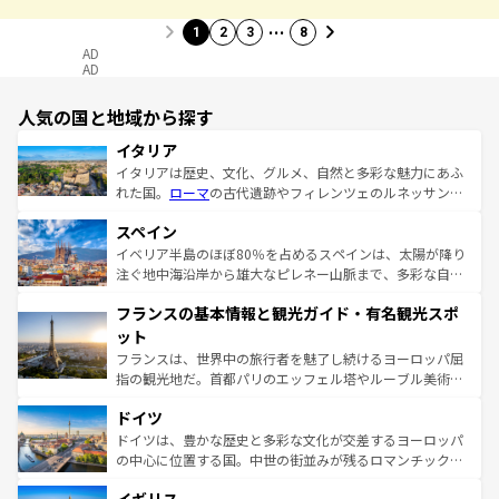
…
1
2
3
8
AD
AD
人気の国と地域から探す
イタリア
イタリアは歴史、文化、グルメ、自然と多彩な魅力にあふ
れた国。
ローマ
の古代遺跡やフィレンツェのルネッサンス
美術、ヴェネツィアの運河など、歴史あるスポットはもち
スペイン
ろん、トスカーナの美しい田園風景やアマルフィ海岸の絶
景など、自然景観も見逃せない。観光の合間には、本場の
イベリア半島のほぼ80％を占めるスペインは、太陽が降り
ピザやパスタなど、絶品のイタリア料理を堪能することも
注ぐ地中海沿岸から雄大なピレネー山脈まで、多彩な自然
できる。朝目覚めてから夜眠るまで、すべての瞬間を楽し
と文化が詰まったヨーロッパ屈指の旅行先だ。多様な地域
フランスの基本情報と観光ガイド・有名観光スポ
ませてくれるイタリアで、忘れられない旅をしてみよう！
文化が根付くこの国では、情熱的なフラメンコ、熱気あふ
なお、新着のイタリア情報は
コンテンツ一覧
を参照してほ
れる闘牛、そして美味しいタパスが生活の一部となってい
ット
しい。
る。首都マドリードの洗練された雰囲気や、バルセロナの
フランスは、世界中の旅行者を魅了し続けるヨーロッパ屈
アートに溢れた街角から、地方では古代ローマ遺跡や中世
指の観光地だ。首都パリのエッフェル塔やルーブル美術館
の城塞都市、穏やかなビーチリゾートまで多彩な表情を見
といった象徴的なスポットから、田舎町の古風な美しさま
せる。地方によって風土や気候が異なるスペインはその個
ドイツ
で、幅広い魅力が詰まっている。華麗な宮殿、歴史的な大
性で訪れる人を魅了する。 なお、新着のスペイン情報は
コ
聖堂、美しいビーチ、そして豊かな自然が、訪れる者を心
ドイツは、豊かな歴史と多彩な文化が交差するヨーロッパ
ンテンツ一覧
を参照してほしい。
から魅了する。また、フランスは美食の国としても知ら
の中心に位置する国。中世の街並みが残るロマンチック街
れ、フランス料理はユネスコ無形文化遺産にも登録されて
道から、未来を先取りするようなモダンな都市まで多様な
いる。シャンパンの発祥地であるランス、プロヴァンスの