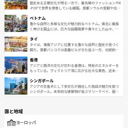
は
コンテンツ一覧
を参照してほしい。
ビング、ハイキングなど、アウトドア好きにはたまらな
と山間の静けさが共存しており、訪れる人に新しい発見と
歴史ある王朝文化が残る一方で、最先端のファッションやK
い。オーストラリアの多彩な魅力を存分に味わいつくそ
驚きをもたらしてくれる。また、奥深い台湾の食文化も魅
-POPで世界を席巻している韓国。首都ソウルの宮殿や伝統
う。 なお、新着のオーストラリア情報は
コンテンツ一覧
を
力で、夜市などの屋台グルメから高級料理、ヘルシーで美
家屋が並ぶエリアでは韓国の歴史と文化に浸ることがで
参照してほしい。
ベトナム
容にもいいと評判のスイーツなど、バラエティ豊かな料理
き、地方に足を延ばせば四季折々の自然美を楽しむことが
が味わえる。 なお、新着の台湾情報は
コンテンツ一覧
を参
できる。そして、キムチや焼肉、絶品のストリートフード
豊かな自然と多様な文化が魅力的なベトナム。南北に細長
照してほしい。
まで、さまざまな韓国料理が待っている。夜には、韓国な
く伸びる国土には、広大な田園風景や青々とした山々、世
らではのナイトライフも堪能できる。あたたかいホスピタ
界遺産に登録された壮大な自然景観が点在し、都市部では
タイ
リティに包まれながら、韓国の多彩な魅力を心ゆくまで味
急速な発展と共に伝統が息づく。ハノイの古い町並みやホ
わってみてほしい。 なお、新着の韓国情報は
コンテンツ一
ーチミン市のフランス統治時代の建物も、独特の雰囲気を
タイは、東南アジアに位置する豊かな自然と歴史が息づく
覧
を参照してほしい。
醸し出している。また、バラエティの豊かさとおいしさで
国だ。首都バンコクは高層ビルが立ち並ぶ一方、伝統的な
世界中の食通を魅了してやまないベトナム料理も魅力のひ
寺院や市場がいたるところに点在し、古きよき文化と現代
香港
とつ。フォーやバインミー、ベトナムコーヒーなどは、ぜ
の活気が交差している。北部ではチェンマイなどの山岳地
ひ現地で味わいたい。どの地域を訪れてもあたたかい人々
帯で自然と触れ合い、南部ではプーケットやクラビの美し
アジアと西洋の文化が交わる香港は、特有のエネルギーを
が旅行者を迎えてくれるので、きっと忘れられない旅にな
いビーチでリゾート気分を楽しむことができる。タイ料理
もっている。ヴィクトリア湾に広がる壮大な景色、近未来
るはずだ。 なお、新着のベトナム情報は
コンテンツ一覧
を
は世界的に有名で、屋台から高級レストランまで味覚を刺
的なアートスポット、そして歴史と現代が融合した町並
参照してほしい。
シンガポール
激する。気候は一年中温暖で、どの季節にも異なる楽しみ
み、どこを訪れても感動するはず。観光スポットが密集し
が待っている。親しみやすいタイの人々、仏教を中心とし
ており、効率よく見どころを回れるのも魅力。息をのむよ
アジアの交差点として多文化が融合した独自の魅力を放つ
た文化、そして多様な観光資源が、訪れる旅人を魅了し続
うな絶景から文化的な体験まで、香港を存分に楽しみ尽く
シンガポール。未来的な建築物が並ぶマリーナベイ、歴史
ける。 なお、新着のタイ情報は
コンテンツ一覧
を参照して
そう。 なお、新着の香港情報は
コンテンツ一覧
を参照して
と伝統を感じられるエスニックタウン、多数の緑豊かな公
ほしい。
ほしい。
園や自然保護区など、自然が調和した近代的な景観と文化
の多様性あふれるカラフルな町は、どこを歩いても新しい
国と地域
発見がある。さらに、治安のよさや充実した公共交通機関
も、旅行者にとっては魅力的なポイント。グルメも豊富
で、ホーカーズは地元の風情を楽しめる外せないスポット
ヨーロッパ
だ。訪れる人を飽きさせないシンガポールで、多様な魅力