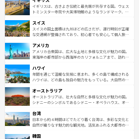
イギリス
顔を持つこの国は、どこを歩いても飽きることがない。ベ
香り高いラベンダー畑など、多彩な楽しみ方が可能だ。さ
ルリンの文化的活気、バイエルン州のアルプスの絶景、そ
イギリスは、古きよき伝統と最先端が共存する国。ウェス
らに、パリ以外の地域にも魅力が溢れており、どの街角に
してライン川沿いのワイン畑といった風景は必見。ビール
トミンスター寺院や大英博物館のようなランドマーク、歴
も豊かな歴史と文化が息づいている。パリ以外の個性あふ
とソーセージを味わいながら地元の人と過ごす楽しい時間
史ある大学都市、美しい丘陵地帯や牧歌的な風景など、エ
れる地方に足を運ぶとそれぞれで全く異なる文化を体験で
スイス
は、お酒好きな人にはぜひ体験してほしい。 なお、新着の
リアごとに異なる魅力がある。また、優雅なアフタヌーン
きるだろう。 なお、新着のフランス情報は
コンテンツ一覧
ドイツ情報は
コンテンツ一覧
を参照してほしい。
ティー、ビール好きにはたまらない英国パブ、サッカー観
スイスの国土面積は九州ほどの広さだが、運行時刻が正確
を参照してほしい。
戦など、本場だからこそできる体験も豊富。イギリスを旅
な交通網が整備されており、初心者でも安心して個人旅行
して楽しみつくそう。 なお、新着のイギリス情報は
コンテ
を楽しめる。日本同様に時刻表どおりの旅が可能だ。中世
アメリカ
ンツ一覧
を参照してほしい。
の建物がそのまま残る町や、スイスならではのユニークな
博物館もあり、アルプス観光だけでなく町歩きも満喫する
アメリカ合衆国は、広大な土地と多様な文化が魅力の国。
ことができる。国民の所得が高いため物価も高いが、旅行
東海岸の都市部から西海岸のカリフォルニアまで、訪れる
者向けの交通パス提供のサービスもあり、うまく活用すれ
場所ごとに異なる風景と体験が待っている。ニューヨーク
ハワイ
ば市内交通費無料で観光を楽しむこともできる。 なお、新
のような巨大都市は、観光、ショッピング、エンターテイ
着のスイス情報は
コンテンツ一覧
を参照してほしい。
ンメントが詰まった刺激的なスポットだ。一方、アメリカ
年間を通じて温暖な気候に恵まれ、多くの島で構成される
西部には大自然が広がり、グランドキャニオンやイエロー
ハワイは、どの島も独自の魅力をもっている。大自然の神
ストーン国立公園といった絶景が堪能できる。さらに、南
秘を感じたいなら、火山が生み出した壮大な景観を誇るハ
オーストラリア
部のニューオーリンズでは、音楽と美食が融合した独特の
ワイ島は見逃せない。また、定番の観光地といえばオアフ
文化が魅力。旅行者はアメリカの各地域で異なる魅力を楽
島だが、静かな自然を求めるならマウイ島やカウアイ島が
オーストラリアは、壮大な自然と多様な文化が魅力の国。
しみながら、その多様性と豊かな歴史を感じることができ
おすすめ。エメラルドグリーンに輝く海をはじめ、豊かな
シドニーのシンボルであるシドニー・オペラハウス、オー
るだろう。車でのロードトリップや列車の旅も、アメリカ
文化や歴史が息づいている。「アロハスピリット」と呼ば
ストラリア東海岸北部に広がる大サンゴ礁地帯グレートバ
ならではの贅沢な旅のスタイルだ。 なお、新着のアメリカ
台湾
れるおもてなしの心で訪れる人々を迎えてくれるハワイの
リアリーフや大陸中央部にそびえるウルル（エアーズロッ
情報は
コンテンツ一覧
を参照してほしい。
人々、おいしいローカルフードやハワイアンミュージッ
ク）、タスマニアの美しい原生林やケアンズの熱帯雨林な
日本から約４時間ほどでたどり着く台湾は、多彩な文化と
ク、伝統的なフラダンスなど、すべてがハワイの魅力を彩
ど、見どころがたくさん。また、カフェやワイン、オージ
自然が織りなす魅力的な観光地。活気あふれる大都市の台
っている。訪れるたびに新しい発見と感動が待っているハ
ービーフなどの食文化も豊かで、美味しいものであふれて
北やノスタルジックな町並みが人気な九份（ジォウフェ
ワイを、存分に味わってほしい。 なお、新着のハワイ情報
韓国
いる。アクティビティも充実しており、サーフィンやダイ
ン）、静ひつな山岳地帯である台湾東部など、都市の喧騒