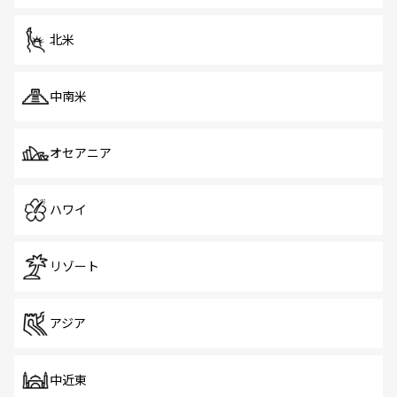
を体感しよう。 なお、新着のシンガポール情報は
コンテン
ツ一覧
を参照してほしい。
北米
中南米
オセアニア
ハワイ
リゾート
アジア
中近東