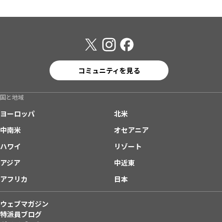
コミュニティを見る
国と地域
ヨーロッパ
北米
中南米
オセアニア
ハワイ
リゾート
アジア
中近東
アフリカ
日本
ウェブマガジン
特派員ブログ