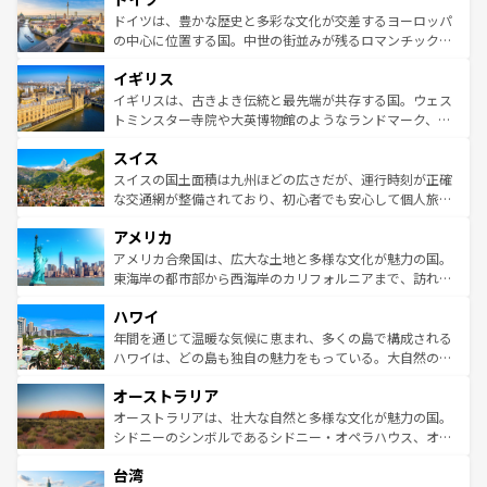
せる。地方によって風土や気候が異なるスペインはその個
聖堂、美しいビーチ、そして豊かな自然が、訪れる者を心
ドイツは、豊かな歴史と多彩な文化が交差するヨーロッパ
性で訪れる人を魅了する。 なお、新着のスペイン情報は
コ
から魅了する。また、フランスは美食の国としても知ら
の中心に位置する国。中世の街並みが残るロマンチック街
ンテンツ一覧
を参照してほしい。
れ、フランス料理はユネスコ無形文化遺産にも登録されて
道から、未来を先取りするようなモダンな都市まで多様な
イギリス
いる。シャンパンの発祥地であるランス、プロヴァンスの
顔を持つこの国は、どこを歩いても飽きることがない。ベ
香り高いラベンダー畑など、多彩な楽しみ方が可能だ。さ
ルリンの文化的活気、バイエルン州のアルプスの絶景、そ
イギリスは、古きよき伝統と最先端が共存する国。ウェス
らに、パリ以外の地域にも魅力が溢れており、どの街角に
してライン川沿いのワイン畑といった風景は必見。ビール
トミンスター寺院や大英博物館のようなランドマーク、歴
も豊かな歴史と文化が息づいている。パリ以外の個性あふ
とソーセージを味わいながら地元の人と過ごす楽しい時間
史ある大学都市、美しい丘陵地帯や牧歌的な風景など、エ
れる地方に足を運ぶとそれぞれで全く異なる文化を体験で
スイス
は、お酒好きな人にはぜひ体験してほしい。 なお、新着の
リアごとに異なる魅力がある。また、優雅なアフタヌーン
きるだろう。 なお、新着のフランス情報は
コンテンツ一覧
ドイツ情報は
コンテンツ一覧
を参照してほしい。
ティー、ビール好きにはたまらない英国パブ、サッカー観
スイスの国土面積は九州ほどの広さだが、運行時刻が正確
を参照してほしい。
戦など、本場だからこそできる体験も豊富。イギリスを旅
な交通網が整備されており、初心者でも安心して個人旅行
して楽しみつくそう。 なお、新着のイギリス情報は
コンテ
を楽しめる。日本同様に時刻表どおりの旅が可能だ。中世
アメリカ
ンツ一覧
を参照してほしい。
の建物がそのまま残る町や、スイスならではのユニークな
博物館もあり、アルプス観光だけでなく町歩きも満喫する
アメリカ合衆国は、広大な土地と多様な文化が魅力の国。
ことができる。国民の所得が高いため物価も高いが、旅行
東海岸の都市部から西海岸のカリフォルニアまで、訪れる
者向けの交通パス提供のサービスもあり、うまく活用すれ
場所ごとに異なる風景と体験が待っている。ニューヨーク
ハワイ
ば市内交通費無料で観光を楽しむこともできる。 なお、新
のような巨大都市は、観光、ショッピング、エンターテイ
着のスイス情報は
コンテンツ一覧
を参照してほしい。
ンメントが詰まった刺激的なスポットだ。一方、アメリカ
年間を通じて温暖な気候に恵まれ、多くの島で構成される
西部には大自然が広がり、グランドキャニオンやイエロー
ハワイは、どの島も独自の魅力をもっている。大自然の神
ストーン国立公園といった絶景が堪能できる。さらに、南
秘を感じたいなら、火山が生み出した壮大な景観を誇るハ
オーストラリア
部のニューオーリンズでは、音楽と美食が融合した独特の
ワイ島は見逃せない。また、定番の観光地といえばオアフ
文化が魅力。旅行者はアメリカの各地域で異なる魅力を楽
島だが、静かな自然を求めるならマウイ島やカウアイ島が
オーストラリアは、壮大な自然と多様な文化が魅力の国。
しみながら、その多様性と豊かな歴史を感じることができ
おすすめ。エメラルドグリーンに輝く海をはじめ、豊かな
シドニーのシンボルであるシドニー・オペラハウス、オー
るだろう。車でのロードトリップや列車の旅も、アメリカ
文化や歴史が息づいている。「アロハスピリット」と呼ば
ストラリア東海岸北部に広がる大サンゴ礁地帯グレートバ
ならではの贅沢な旅のスタイルだ。 なお、新着のアメリカ
台湾
れるおもてなしの心で訪れる人々を迎えてくれるハワイの
リアリーフや大陸中央部にそびえるウルル（エアーズロッ