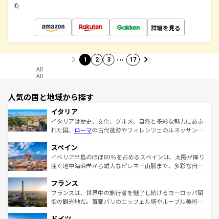
た
詳細を見る
…
1
2
3
17
AD
AD
人気の国と地域から探す
イタリア
イタリアは歴史、文化、グルメ、自然と多彩な魅力にあふ
れた国。
ローマ
の古代遺跡やフィレンツェのルネッサンス
美術、ヴェネツィアの運河など、歴史あるスポットはもち
スペイン
ろん、トスカーナの美しい田園風景やアマルフィ海岸の絶
景など、自然景観も見逃せない。観光の合間には、本場の
イベリア半島のほぼ80％を占めるスペインは、太陽が降り
ピザやパスタなど、絶品のイタリア料理を堪能することも
注ぐ地中海沿岸から雄大なピレネー山脈まで、多彩な自然
できる。朝目覚めてから夜眠るまで、すべての瞬間を楽し
と文化が詰まったヨーロッパ屈指の旅行先だ。多様な地域
フランス
ませてくれるイタリアで、忘れられない旅をしてみよう！
文化が根付くこの国では、情熱的なフラメンコ、熱気あふ
なお、新着のイタリア情報は
コンテンツ一覧
を参照してほ
れる闘牛、そして美味しいタパスが生活の一部となってい
フランスは、世界中の旅行者を魅了し続けるヨーロッパ屈
しい。
る。首都マドリードの洗練された雰囲気や、バルセロナの
指の観光地だ。首都パリのエッフェル塔やルーブル美術館
アートに溢れた街角から、地方では古代ローマ遺跡や中世
といった象徴的なスポットから、田舎町の古風な美しさま
ドイツ
の城塞都市、穏やかなビーチリゾートまで多彩な表情を見
で、幅広い魅力が詰まっている。華麗な宮殿、歴史的な大