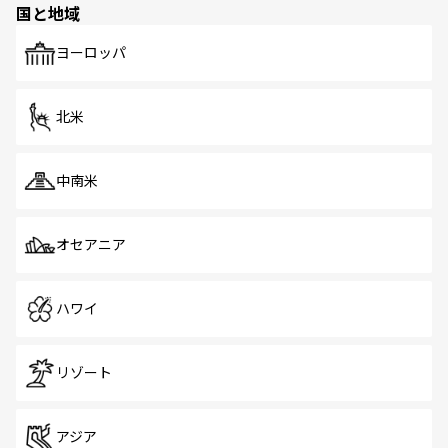
国と地域
発見がある。さらに、治安のよさや充実した公共交通機関
も、旅行者にとっては魅力的なポイント。グルメも豊富
で、ホーカーズは地元の風情を楽しめる外せないスポット
ヨーロッパ
だ。訪れる人を飽きさせないシンガポールで、多様な魅力
を体感しよう。 なお、新着のシンガポール情報は
コンテン
ツ一覧
を参照してほしい。
北米
中南米
オセアニア
ハワイ
リゾート
アジア