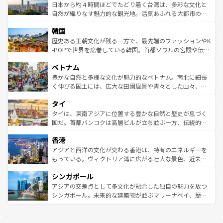
情報は
コンテンツ一覧
を参照してほしい。
人々、おいしいローカルフードやハワイアンミュージッ
ク）、タスマニアの美しい原生林やケアンズの熱帯雨林な
日本から約４時間ほどでたどり着く台湾は、多彩な文化と
ク、伝統的なフラダンスなど、すべてがハワイの魅力を彩
ど、見どころがたくさん。また、カフェやワイン、オージ
自然が織りなす魅力的な観光地。活気あふれる大都市の台
っている。訪れるたびに新しい発見と感動が待っているハ
ービーフなどの食文化も豊かで、美味しいものであふれて
北やノスタルジックな町並みが人気な九份（ジォウフェ
ワイを、存分に味わってほしい。 なお、新着のハワイ情報
韓国
いる。アクティビティも充実しており、サーフィンやダイ
ン）、静ひつな山岳地帯である台湾東部など、都市の喧騒
は
コンテンツ一覧
を参照してほしい。
ビング、ハイキングなど、アウトドア好きにはたまらな
と山間の静けさが共存しており、訪れる人に新しい発見と
歴史ある王朝文化が残る一方で、最先端のファッションやK
い。オーストラリアの多彩な魅力を存分に味わいつくそ
驚きをもたらしてくれる。また、奥深い台湾の食文化も魅
-POPで世界を席巻している韓国。首都ソウルの宮殿や伝統
う。 なお、新着のオーストラリア情報は
コンテンツ一覧
を
力で、夜市などの屋台グルメから高級料理、ヘルシーで美
家屋が並ぶエリアでは韓国の歴史と文化に浸ることがで
参照してほしい。
ベトナム
容にもいいと評判のスイーツなど、バラエティ豊かな料理
き、地方に足を延ばせば四季折々の自然美を楽しむことが
が味わえる。 なお、新着の台湾情報は
コンテンツ一覧
を参
できる。そして、キムチや焼肉、絶品のストリートフード
豊かな自然と多様な文化が魅力的なベトナム。南北に細長
照してほしい。
まで、さまざまな韓国料理が待っている。夜には、韓国な
く伸びる国土には、広大な田園風景や青々とした山々、世
らではのナイトライフも堪能できる。あたたかいホスピタ
界遺産に登録された壮大な自然景観が点在し、都市部では
タイ
リティに包まれながら、韓国の多彩な魅力を心ゆくまで味
急速な発展と共に伝統が息づく。ハノイの古い町並みやホ
わってみてほしい。 なお、新着の韓国情報は
コンテンツ一
ーチミン市のフランス統治時代の建物も、独特の雰囲気を
タイは、東南アジアに位置する豊かな自然と歴史が息づく
覧
を参照してほしい。
醸し出している。また、バラエティの豊かさとおいしさで
国だ。首都バンコクは高層ビルが立ち並ぶ一方、伝統的な
世界中の食通を魅了してやまないベトナム料理も魅力のひ
寺院や市場がいたるところに点在し、古きよき文化と現代
香港
とつ。フォーやバインミー、ベトナムコーヒーなどは、ぜ
の活気が交差している。北部ではチェンマイなどの山岳地
ひ現地で味わいたい。どの地域を訪れてもあたたかい人々
帯で自然と触れ合い、南部ではプーケットやクラビの美し
アジアと西洋の文化が交わる香港は、特有のエネルギーを
が旅行者を迎えてくれるので、きっと忘れられない旅にな
いビーチでリゾート気分を楽しむことができる。タイ料理
もっている。ヴィクトリア湾に広がる壮大な景色、近未来
るはずだ。 なお、新着のベトナム情報は
コンテンツ一覧
を
は世界的に有名で、屋台から高級レストランまで味覚を刺
的なアートスポット、そして歴史と現代が融合した町並
参照してほしい。
シンガポール
激する。気候は一年中温暖で、どの季節にも異なる楽しみ
み、どこを訪れても感動するはず。観光スポットが密集し
が待っている。親しみやすいタイの人々、仏教を中心とし
ており、効率よく見どころを回れるのも魅力。息をのむよ
アジアの交差点として多文化が融合した独自の魅力を放つ
た文化、そして多様な観光資源が、訪れる旅人を魅了し続
うな絶景から文化的な体験まで、香港を存分に楽しみ尽く
シンガポール。未来的な建築物が並ぶマリーナベイ、歴史
ける。 なお、新着のタイ情報は
コンテンツ一覧
を参照して
そう。 なお、新着の香港情報は
コンテンツ一覧
を参照して
と伝統を感じられるエスニックタウン、多数の緑豊かな公
ほしい。
ほしい。
園や自然保護区など、自然が調和した近代的な景観と文化
の多様性あふれるカラフルな町は、どこを歩いても新しい