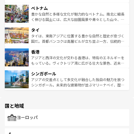
う。 なお、新着のオーストラリア情報は
コンテンツ一覧
を
力で、夜市などの屋台グルメから高級料理、ヘルシーで美
家屋が並ぶエリアでは韓国の歴史と文化に浸ることがで
参照してほしい。
ベトナム
容にもいいと評判のスイーツなど、バラエティ豊かな料理
き、地方に足を延ばせば四季折々の自然美を楽しむことが
が味わえる。 なお、新着の台湾情報は
コンテンツ一覧
を参
できる。そして、キムチや焼肉、絶品のストリートフード
豊かな自然と多様な文化が魅力的なベトナム。南北に細長
照してほしい。
まで、さまざまな韓国料理が待っている。夜には、韓国な
く伸びる国土には、広大な田園風景や青々とした山々、世
らではのナイトライフも堪能できる。あたたかいホスピタ
界遺産に登録された壮大な自然景観が点在し、都市部では
タイ
リティに包まれながら、韓国の多彩な魅力を心ゆくまで味
急速な発展と共に伝統が息づく。ハノイの古い町並みやホ
わってみてほしい。 なお、新着の韓国情報は
コンテンツ一
ーチミン市のフランス統治時代の建物も、独特の雰囲気を
タイは、東南アジアに位置する豊かな自然と歴史が息づく
覧
を参照してほしい。
醸し出している。また、バラエティの豊かさとおいしさで
国だ。首都バンコクは高層ビルが立ち並ぶ一方、伝統的な
世界中の食通を魅了してやまないベトナム料理も魅力のひ
寺院や市場がいたるところに点在し、古きよき文化と現代
香港
とつ。フォーやバインミー、ベトナムコーヒーなどは、ぜ
の活気が交差している。北部ではチェンマイなどの山岳地
ひ現地で味わいたい。どの地域を訪れてもあたたかい人々
帯で自然と触れ合い、南部ではプーケットやクラビの美し
アジアと西洋の文化が交わる香港は、特有のエネルギーを
が旅行者を迎えてくれるので、きっと忘れられない旅にな
いビーチでリゾート気分を楽しむことができる。タイ料理
もっている。ヴィクトリア湾に広がる壮大な景色、近未来
るはずだ。 なお、新着のベトナム情報は
コンテンツ一覧
を
は世界的に有名で、屋台から高級レストランまで味覚を刺
的なアートスポット、そして歴史と現代が融合した町並
参照してほしい。
シンガポール
激する。気候は一年中温暖で、どの季節にも異なる楽しみ
み、どこを訪れても感動するはず。観光スポットが密集し
が待っている。親しみやすいタイの人々、仏教を中心とし
ており、効率よく見どころを回れるのも魅力。息をのむよ
アジアの交差点として多文化が融合した独自の魅力を放つ
た文化、そして多様な観光資源が、訪れる旅人を魅了し続
うな絶景から文化的な体験まで、香港を存分に楽しみ尽く
シンガポール。未来的な建築物が並ぶマリーナベイ、歴史
ける。 なお、新着のタイ情報は
コンテンツ一覧
を参照して
そう。 なお、新着の香港情報は
コンテンツ一覧
を参照して
と伝統を感じられるエスニックタウン、多数の緑豊かな公
ほしい。
ほしい。
園や自然保護区など、自然が調和した近代的な景観と文化
の多様性あふれるカラフルな町は、どこを歩いても新しい
国と地域
発見がある。さらに、治安のよさや充実した公共交通機関
も、旅行者にとっては魅力的なポイント。グルメも豊富
で、ホーカーズは地元の風情を楽しめる外せないスポット
ヨーロッパ
だ。訪れる人を飽きさせないシンガポールで、多様な魅力
を体感しよう。 なお、新着のシンガポール情報は
コンテン
ツ一覧
を参照してほしい。