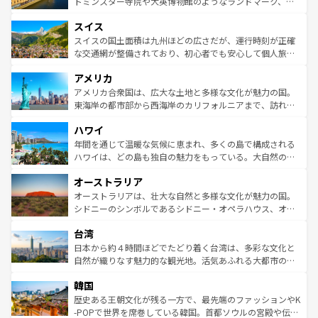
してライン川沿いのワイン畑といった風景は必見。ビール
トミンスター寺院や大英博物館のようなランドマーク、歴
も豊かな歴史と文化が息づいている。パリ以外の個性あふ
とソーセージを味わいながら地元の人と過ごす楽しい時間
史ある大学都市、美しい丘陵地帯や牧歌的な風景など、エ
れる地方に足を運ぶとそれぞれで全く異なる文化を体験で
スイス
は、お酒好きな人にはぜひ体験してほしい。 なお、新着の
リアごとに異なる魅力がある。また、優雅なアフタヌーン
きるだろう。 なお、新着のフランス情報は
コンテンツ一覧
ドイツ情報は
コンテンツ一覧
を参照してほしい。
ティー、ビール好きにはたまらない英国パブ、サッカー観
スイスの国土面積は九州ほどの広さだが、運行時刻が正確
を参照してほしい。
戦など、本場だからこそできる体験も豊富。イギリスを旅
な交通網が整備されており、初心者でも安心して個人旅行
して楽しみつくそう。 なお、新着のイギリス情報は
コンテ
を楽しめる。日本同様に時刻表どおりの旅が可能だ。中世
アメリカ
ンツ一覧
を参照してほしい。
の建物がそのまま残る町や、スイスならではのユニークな
博物館もあり、アルプス観光だけでなく町歩きも満喫する
アメリカ合衆国は、広大な土地と多様な文化が魅力の国。
ことができる。国民の所得が高いため物価も高いが、旅行
東海岸の都市部から西海岸のカリフォルニアまで、訪れる
者向けの交通パス提供のサービスもあり、うまく活用すれ
場所ごとに異なる風景と体験が待っている。ニューヨーク
ハワイ
ば市内交通費無料で観光を楽しむこともできる。 なお、新
のような巨大都市は、観光、ショッピング、エンターテイ
着のスイス情報は
コンテンツ一覧
を参照してほしい。
ンメントが詰まった刺激的なスポットだ。一方、アメリカ
年間を通じて温暖な気候に恵まれ、多くの島で構成される
西部には大自然が広がり、グランドキャニオンやイエロー
ハワイは、どの島も独自の魅力をもっている。大自然の神
ストーン国立公園といった絶景が堪能できる。さらに、南
秘を感じたいなら、火山が生み出した壮大な景観を誇るハ
オーストラリア
部のニューオーリンズでは、音楽と美食が融合した独特の
ワイ島は見逃せない。また、定番の観光地といえばオアフ
文化が魅力。旅行者はアメリカの各地域で異なる魅力を楽
島だが、静かな自然を求めるならマウイ島やカウアイ島が
オーストラリアは、壮大な自然と多様な文化が魅力の国。
しみながら、その多様性と豊かな歴史を感じることができ
おすすめ。エメラルドグリーンに輝く海をはじめ、豊かな
シドニーのシンボルであるシドニー・オペラハウス、オー
るだろう。車でのロードトリップや列車の旅も、アメリカ
文化や歴史が息づいている。「アロハスピリット」と呼ば
ストラリア東海岸北部に広がる大サンゴ礁地帯グレートバ
ならではの贅沢な旅のスタイルだ。 なお、新着のアメリカ
台湾
れるおもてなしの心で訪れる人々を迎えてくれるハワイの
リアリーフや大陸中央部にそびえるウルル（エアーズロッ
情報は
コンテンツ一覧
を参照してほしい。
人々、おいしいローカルフードやハワイアンミュージッ
ク）、タスマニアの美しい原生林やケアンズの熱帯雨林な
日本から約４時間ほどでたどり着く台湾は、多彩な文化と
ク、伝統的なフラダンスなど、すべてがハワイの魅力を彩
ど、見どころがたくさん。また、カフェやワイン、オージ
自然が織りなす魅力的な観光地。活気あふれる大都市の台
っている。訪れるたびに新しい発見と感動が待っているハ
ービーフなどの食文化も豊かで、美味しいものであふれて
北やノスタルジックな町並みが人気な九份（ジォウフェ
ワイを、存分に味わってほしい。 なお、新着のハワイ情報
韓国
いる。アクティビティも充実しており、サーフィンやダイ
ン）、静ひつな山岳地帯である台湾東部など、都市の喧騒
は
コンテンツ一覧
を参照してほしい。
ビング、ハイキングなど、アウトドア好きにはたまらな
と山間の静けさが共存しており、訪れる人に新しい発見と
歴史ある王朝文化が残る一方で、最先端のファッションやK
い。オーストラリアの多彩な魅力を存分に味わいつくそ
驚きをもたらしてくれる。また、奥深い台湾の食文化も魅
-POPで世界を席巻している韓国。首都ソウルの宮殿や伝統