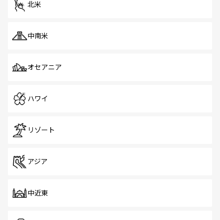
北米
中南米
オセアニア
ハワイ
リゾート
アジア
中近東