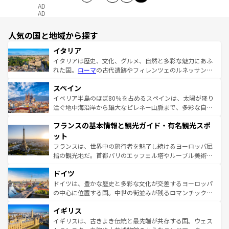
AD
AD
人気の国と地域から探す
イタリア
イタリアは歴史、文化、グルメ、自然と多彩な魅力にあふ
れた国。
ローマ
の古代遺跡やフィレンツェのルネッサンス
美術、ヴェネツィアの運河など、歴史あるスポットはもち
スペイン
ろん、トスカーナの美しい田園風景やアマルフィ海岸の絶
景など、自然景観も見逃せない。観光の合間には、本場の
イベリア半島のほぼ80％を占めるスペインは、太陽が降り
ピザやパスタなど、絶品のイタリア料理を堪能することも
注ぐ地中海沿岸から雄大なピレネー山脈まで、多彩な自然
できる。朝目覚めてから夜眠るまで、すべての瞬間を楽し
と文化が詰まったヨーロッパ屈指の旅行先だ。多様な地域
フランスの基本情報と観光ガイド・有名観光スポ
ませてくれるイタリアで、忘れられない旅をしてみよう！
文化が根付くこの国では、情熱的なフラメンコ、熱気あふ
なお、新着のイタリア情報は
コンテンツ一覧
を参照してほ
れる闘牛、そして美味しいタパスが生活の一部となってい
ット
しい。
る。首都マドリードの洗練された雰囲気や、バルセロナの
フランスは、世界中の旅行者を魅了し続けるヨーロッパ屈
アートに溢れた街角から、地方では古代ローマ遺跡や中世
指の観光地だ。首都パリのエッフェル塔やルーブル美術館
の城塞都市、穏やかなビーチリゾートまで多彩な表情を見
といった象徴的なスポットから、田舎町の古風な美しさま
せる。地方によって風土や気候が異なるスペインはその個
ドイツ
で、幅広い魅力が詰まっている。華麗な宮殿、歴史的な大
性で訪れる人を魅了する。 なお、新着のスペイン情報は
コ
聖堂、美しいビーチ、そして豊かな自然が、訪れる者を心
ドイツは、豊かな歴史と多彩な文化が交差するヨーロッパ
ンテンツ一覧
を参照してほしい。
から魅了する。また、フランスは美食の国としても知ら
の中心に位置する国。中世の街並みが残るロマンチック街
れ、フランス料理はユネスコ無形文化遺産にも登録されて
道から、未来を先取りするようなモダンな都市まで多様な
イギリス
いる。シャンパンの発祥地であるランス、プロヴァンスの
顔を持つこの国は、どこを歩いても飽きることがない。ベ
香り高いラベンダー畑など、多彩な楽しみ方が可能だ。さ
ルリンの文化的活気、バイエルン州のアルプスの絶景、そ
イギリスは、古きよき伝統と最先端が共存する国。ウェス
らに、パリ以外の地域にも魅力が溢れており、どの街角に