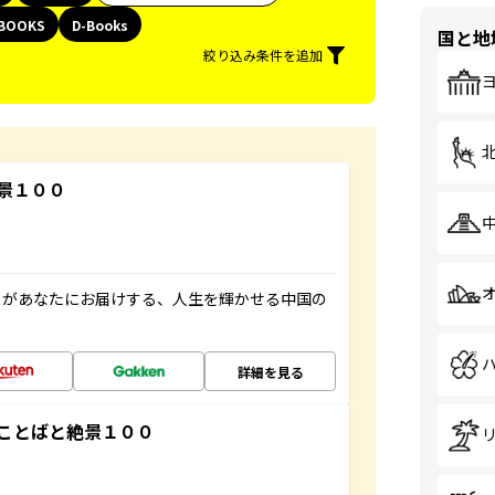
BOOKS
D-Books
国と地
絞り込み条件を追加
景１００
」があなたにお届けする、人生を輝かせる中国の
詳細を見る
ことばと絶景１００