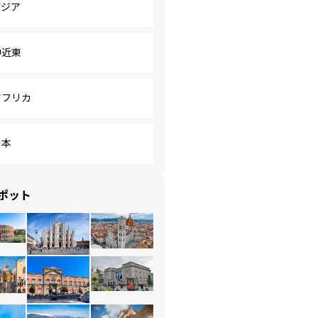
アジア
中近東
アフリカ
日本
ポット