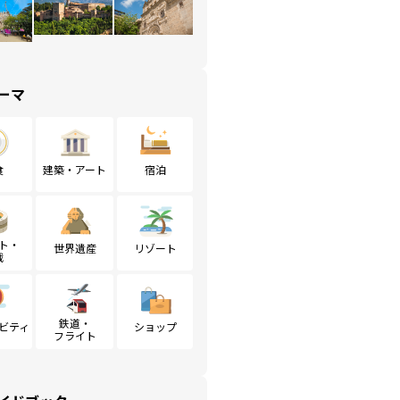
ーマ
食
建築・アート
宿泊
ト・
世界遺産
リゾート
戦
鉄道・
ビティ
ショップ
フライト