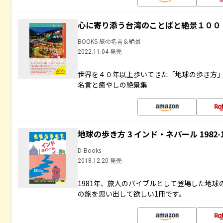
心に寄り添う台湾のことばと絶景１００
BOOKS 旅の名言＆絶景
2022.11.04 発売
世界を４０年以上歩いてきた「地球の歩き方
名言と癒やしの絶景集
地球の歩き方 3 インド・ネパール 1982
D-Books
2018.12.20 発売
1981年、旅人のバイブルとして登場した地
の旅を思い出して欲しい1冊です。