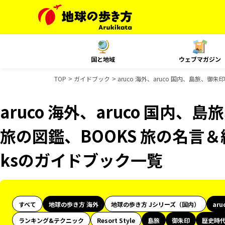
国と地域
ウェブマガジン
TOP
ガイドブック
aruco 海外、aruco 国内、島旅、
aruco 海外、aruco 国内
旅の図鑑、BOOKS 旅の名言＆絶
ksのガイドブック一覧
すべて
地球の歩き方 海外
地球の歩き方 Jシリーズ（国内）
aru
ランキング&テクニック
Resort Style
島旅
御朱印
歴史時