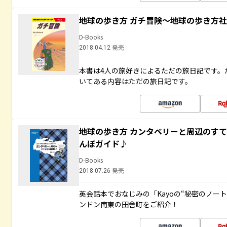
地球の歩き方 ガチ冒険～地球の歩き方
D-Books
2018.04.12 発売
本書は4人の旅好きによるただの旅日記です。
いてある内容はただの旅日記です。
地球の歩き方 カンタベリーと周辺のす
んぽガイド♪
D-Books
2018.07.26 発売
英会話本でおなじみの「Kayoの“秘密のノー
ンドン南東の田舎町をご紹介！