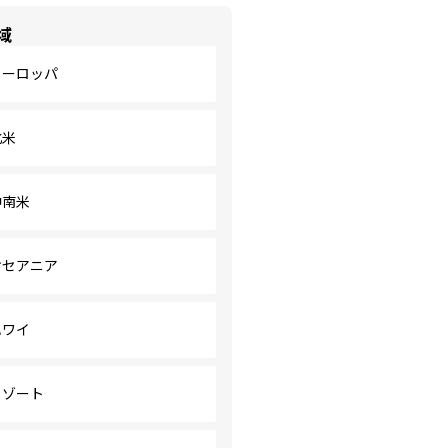
域
ヨーロッパ
北米
中南米
オセアニア
ハワイ
リゾート