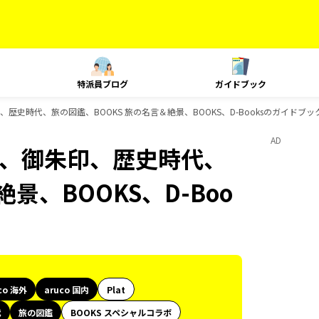
特派員ブログ
ガイドブック
御朱印、歴史時代、旅の図鑑、BOOKS 旅の名言＆絶景、BOOKS、D-Booksのガイドブ
AD
、島旅、御朱印、歴史時代、
景、BOOKS、D-Boo
co 海外
aruco 国内
Plat
代
旅の図鑑
BOOKS スペシャルコラボ