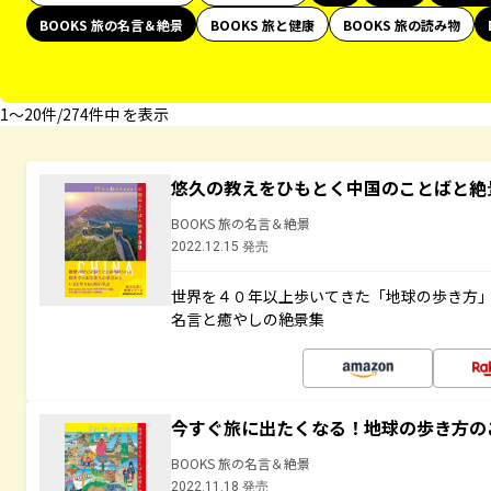
BOOKS 旅の名言＆絶景
BOOKS 旅と健康
BOOKS 旅の読み物
1〜20件/274件中 を表示
悠久の教えをひもとく中国のことばと絶
BOOKS 旅の名言＆絶景
2022.12.15 発売
世界を４０年以上歩いてきた「地球の歩き方
名言と癒やしの絶景集
今すぐ旅に出たくなる！地球の歩き方の
BOOKS 旅の名言＆絶景
2022.11.18 発売