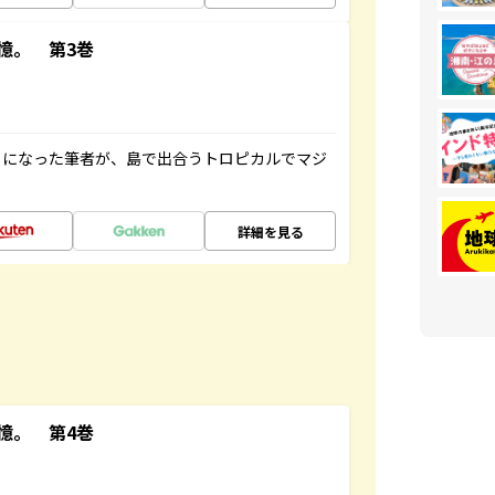
憶。 第3巻
とになった筆者が、島で出合うトロピカルでマジ
詳細を見る
憶。 第4巻