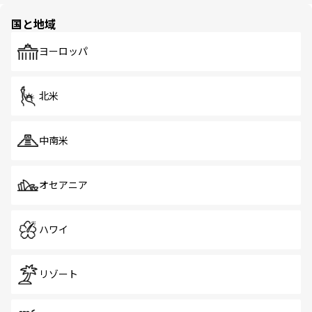
園や自然保護区など、自然が調和した近代的な景観と文化
の多様性あふれるカラフルな町は、どこを歩いても新しい
国と地域
発見がある。さらに、治安のよさや充実した公共交通機関
も、旅行者にとっては魅力的なポイント。グルメも豊富
で、ホーカーズは地元の風情を楽しめる外せないスポット
ヨーロッパ
だ。訪れる人を飽きさせないシンガポールで、多様な魅力
を体感しよう。 なお、新着のシンガポール情報は
コンテン
ツ一覧
を参照してほしい。
北米
中南米
オセアニア
ハワイ
リゾート