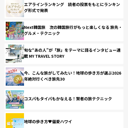
エアラインランキング 読者の投票をもとにランキン
グ形式で発表
Next韓国旅 次の韓国旅行がもっと楽しくなる 旅先・
グルメ・テクニック
旬な“あの人”が「旅」をテーマに語るインタビュー連
載 MY TRAVEL STORY
今、こんな旅がしてみたい！地球の歩き方が選ぶ2026
年絶対行くべき旅先30
コスパもタイパもかなえる！賢者の旅テクニック
地球の歩き方♥偏愛ハワイ