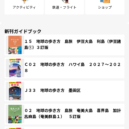
アクティビティ
鉄道・フライト
ショップ
新刊ガイドブック
１５ 地球の歩き方 島旅 伊豆大島 利島（伊豆諸
島①）３訂版
Ｃ０２ 地球の歩き方 ハワイ島 ２０２７～２０２
８
Ｊ３３ 地球の歩き方 墨田区
０２ 地球の歩き方 島旅 奄美大島 喜界島 加計
呂麻島（奄美群島１） ５訂版