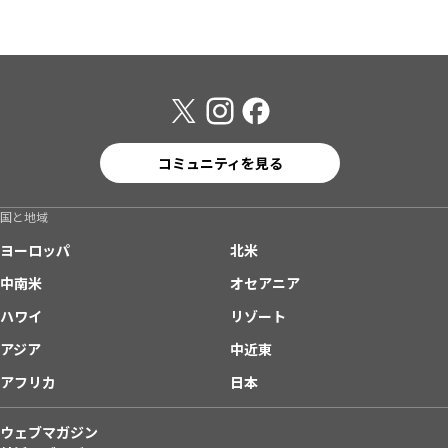
コミュニティを見る
国と地域
ヨーロッパ
北米
中南米
オセアニア
ハワイ
リゾート
アジア
中近東
アフリカ
日本
ウェブマガジン