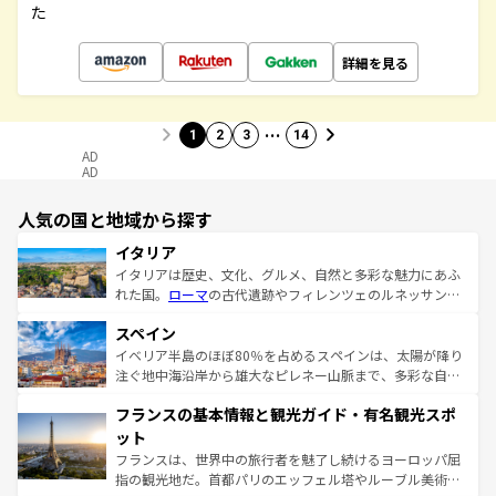
た
詳細を見る
…
1
2
3
14
AD
AD
人気の国と地域から探す
イタリア
イタリアは歴史、文化、グルメ、自然と多彩な魅力にあふ
れた国。
ローマ
の古代遺跡やフィレンツェのルネッサンス
美術、ヴェネツィアの運河など、歴史あるスポットはもち
スペイン
ろん、トスカーナの美しい田園風景やアマルフィ海岸の絶
景など、自然景観も見逃せない。観光の合間には、本場の
イベリア半島のほぼ80％を占めるスペインは、太陽が降り
ピザやパスタなど、絶品のイタリア料理を堪能することも
注ぐ地中海沿岸から雄大なピレネー山脈まで、多彩な自然
できる。朝目覚めてから夜眠るまで、すべての瞬間を楽し
と文化が詰まったヨーロッパ屈指の旅行先だ。多様な地域
フランスの基本情報と観光ガイド・有名観光スポ
ませてくれるイタリアで、忘れられない旅をしてみよう！
文化が根付くこの国では、情熱的なフラメンコ、熱気あふ
なお、新着のイタリア情報は
コンテンツ一覧
を参照してほ
れる闘牛、そして美味しいタパスが生活の一部となってい
ット
しい。
る。首都マドリードの洗練された雰囲気や、バルセロナの
フランスは、世界中の旅行者を魅了し続けるヨーロッパ屈
アートに溢れた街角から、地方では古代ローマ遺跡や中世
指の観光地だ。首都パリのエッフェル塔やルーブル美術館
の城塞都市、穏やかなビーチリゾートまで多彩な表情を見