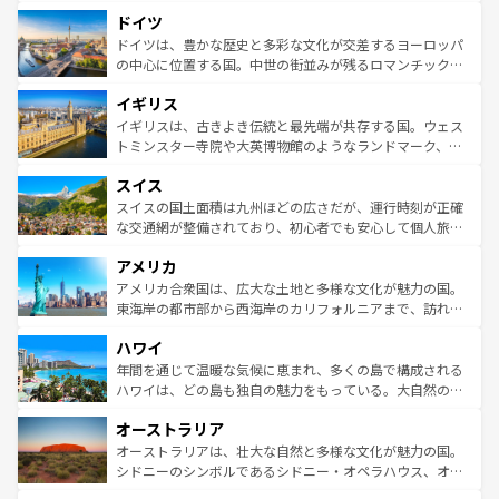
といった象徴的なスポットから、田舎町の古風な美しさま
せる。地方によって風土や気候が異なるスペインはその個
ドイツ
で、幅広い魅力が詰まっている。華麗な宮殿、歴史的な大
性で訪れる人を魅了する。 なお、新着のスペイン情報は
コ
聖堂、美しいビーチ、そして豊かな自然が、訪れる者を心
ドイツは、豊かな歴史と多彩な文化が交差するヨーロッパ
ンテンツ一覧
を参照してほしい。
から魅了する。また、フランスは美食の国としても知ら
の中心に位置する国。中世の街並みが残るロマンチック街
れ、フランス料理はユネスコ無形文化遺産にも登録されて
道から、未来を先取りするようなモダンな都市まで多様な
イギリス
いる。シャンパンの発祥地であるランス、プロヴァンスの
顔を持つこの国は、どこを歩いても飽きることがない。ベ
香り高いラベンダー畑など、多彩な楽しみ方が可能だ。さ
ルリンの文化的活気、バイエルン州のアルプスの絶景、そ
イギリスは、古きよき伝統と最先端が共存する国。ウェス
らに、パリ以外の地域にも魅力が溢れており、どの街角に
してライン川沿いのワイン畑といった風景は必見。ビール
トミンスター寺院や大英博物館のようなランドマーク、歴
も豊かな歴史と文化が息づいている。パリ以外の個性あふ
とソーセージを味わいながら地元の人と過ごす楽しい時間
史ある大学都市、美しい丘陵地帯や牧歌的な風景など、エ
れる地方に足を運ぶとそれぞれで全く異なる文化を体験で
スイス
は、お酒好きな人にはぜひ体験してほしい。 なお、新着の
リアごとに異なる魅力がある。また、優雅なアフタヌーン
きるだろう。 なお、新着のフランス情報は
コンテンツ一覧
ドイツ情報は
コンテンツ一覧
を参照してほしい。
ティー、ビール好きにはたまらない英国パブ、サッカー観
スイスの国土面積は九州ほどの広さだが、運行時刻が正確
を参照してほしい。
戦など、本場だからこそできる体験も豊富。イギリスを旅
な交通網が整備されており、初心者でも安心して個人旅行
して楽しみつくそう。 なお、新着のイギリス情報は
コンテ
を楽しめる。日本同様に時刻表どおりの旅が可能だ。中世
アメリカ
ンツ一覧
を参照してほしい。
の建物がそのまま残る町や、スイスならではのユニークな
博物館もあり、アルプス観光だけでなく町歩きも満喫する
アメリカ合衆国は、広大な土地と多様な文化が魅力の国。
ことができる。国民の所得が高いため物価も高いが、旅行
東海岸の都市部から西海岸のカリフォルニアまで、訪れる
者向けの交通パス提供のサービスもあり、うまく活用すれ
場所ごとに異なる風景と体験が待っている。ニューヨーク
ハワイ
ば市内交通費無料で観光を楽しむこともできる。 なお、新
のような巨大都市は、観光、ショッピング、エンターテイ
着のスイス情報は
コンテンツ一覧
を参照してほしい。
ンメントが詰まった刺激的なスポットだ。一方、アメリカ
年間を通じて温暖な気候に恵まれ、多くの島で構成される
西部には大自然が広がり、グランドキャニオンやイエロー
ハワイは、どの島も独自の魅力をもっている。大自然の神
ストーン国立公園といった絶景が堪能できる。さらに、南
秘を感じたいなら、火山が生み出した壮大な景観を誇るハ
オーストラリア
部のニューオーリンズでは、音楽と美食が融合した独特の
ワイ島は見逃せない。また、定番の観光地といえばオアフ
文化が魅力。旅行者はアメリカの各地域で異なる魅力を楽
島だが、静かな自然を求めるならマウイ島やカウアイ島が
オーストラリアは、壮大な自然と多様な文化が魅力の国。
しみながら、その多様性と豊かな歴史を感じることができ
おすすめ。エメラルドグリーンに輝く海をはじめ、豊かな
シドニーのシンボルであるシドニー・オペラハウス、オー
るだろう。車でのロードトリップや列車の旅も、アメリカ
文化や歴史が息づいている。「アロハスピリット」と呼ば
ストラリア東海岸北部に広がる大サンゴ礁地帯グレートバ