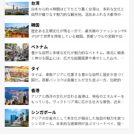
ならではの贅沢な旅のスタイルだ。 なお、新着のアメリカ
台湾
れるおもてなしの心で訪れる人々を迎えてくれるハワイの
リアリーフや大陸中央部にそびえるウルル（エアーズロッ
情報は
コンテンツ一覧
を参照してほしい。
人々、おいしいローカルフードやハワイアンミュージッ
ク）、タスマニアの美しい原生林やケアンズの熱帯雨林な
日本から約４時間ほどでたどり着く台湾は、多彩な文化と
ク、伝統的なフラダンスなど、すべてがハワイの魅力を彩
ど、見どころがたくさん。また、カフェやワイン、オージ
自然が織りなす魅力的な観光地。活気あふれる大都市の台
っている。訪れるたびに新しい発見と感動が待っているハ
ービーフなどの食文化も豊かで、美味しいものであふれて
北やノスタルジックな町並みが人気な九份（ジォウフェ
ワイを、存分に味わってほしい。 なお、新着のハワイ情報
韓国
いる。アクティビティも充実しており、サーフィンやダイ
ン）、静ひつな山岳地帯である台湾東部など、都市の喧騒
は
コンテンツ一覧
を参照してほしい。
ビング、ハイキングなど、アウトドア好きにはたまらな
と山間の静けさが共存しており、訪れる人に新しい発見と
歴史ある王朝文化が残る一方で、最先端のファッションやK
い。オーストラリアの多彩な魅力を存分に味わいつくそ
驚きをもたらしてくれる。また、奥深い台湾の食文化も魅
-POPで世界を席巻している韓国。首都ソウルの宮殿や伝統
う。 なお、新着のオーストラリア情報は
コンテンツ一覧
を
力で、夜市などの屋台グルメから高級料理、ヘルシーで美
家屋が並ぶエリアでは韓国の歴史と文化に浸ることがで
参照してほしい。
ベトナム
容にもいいと評判のスイーツなど、バラエティ豊かな料理
き、地方に足を延ばせば四季折々の自然美を楽しむことが
が味わえる。 なお、新着の台湾情報は
コンテンツ一覧
を参
できる。そして、キムチや焼肉、絶品のストリートフード
豊かな自然と多様な文化が魅力的なベトナム。南北に細長
照してほしい。
まで、さまざまな韓国料理が待っている。夜には、韓国な
く伸びる国土には、広大な田園風景や青々とした山々、世
らではのナイトライフも堪能できる。あたたかいホスピタ
界遺産に登録された壮大な自然景観が点在し、都市部では
タイ
リティに包まれながら、韓国の多彩な魅力を心ゆくまで味
急速な発展と共に伝統が息づく。ハノイの古い町並みやホ
わってみてほしい。 なお、新着の韓国情報は
コンテンツ一
ーチミン市のフランス統治時代の建物も、独特の雰囲気を
タイは、東南アジアに位置する豊かな自然と歴史が息づく
覧
を参照してほしい。
醸し出している。また、バラエティの豊かさとおいしさで
国だ。首都バンコクは高層ビルが立ち並ぶ一方、伝統的な
世界中の食通を魅了してやまないベトナム料理も魅力のひ
寺院や市場がいたるところに点在し、古きよき文化と現代
香港
とつ。フォーやバインミー、ベトナムコーヒーなどは、ぜ
の活気が交差している。北部ではチェンマイなどの山岳地
ひ現地で味わいたい。どの地域を訪れてもあたたかい人々
帯で自然と触れ合い、南部ではプーケットやクラビの美し
アジアと西洋の文化が交わる香港は、特有のエネルギーを
が旅行者を迎えてくれるので、きっと忘れられない旅にな
いビーチでリゾート気分を楽しむことができる。タイ料理
もっている。ヴィクトリア湾に広がる壮大な景色、近未来
るはずだ。 なお、新着のベトナム情報は
コンテンツ一覧
を
は世界的に有名で、屋台から高級レストランまで味覚を刺
的なアートスポット、そして歴史と現代が融合した町並
参照してほしい。
シンガポール
激する。気候は一年中温暖で、どの季節にも異なる楽しみ
み、どこを訪れても感動するはず。観光スポットが密集し
が待っている。親しみやすいタイの人々、仏教を中心とし
ており、効率よく見どころを回れるのも魅力。息をのむよ
アジアの交差点として多文化が融合した独自の魅力を放つ
た文化、そして多様な観光資源が、訪れる旅人を魅了し続
うな絶景から文化的な体験まで、香港を存分に楽しみ尽く
シンガポール。未来的な建築物が並ぶマリーナベイ、歴史
ける。 なお、新着のタイ情報は
コンテンツ一覧
を参照して
そう。 なお、新着の香港情報は
コンテンツ一覧
を参照して
と伝統を感じられるエスニックタウン、多数の緑豊かな公
ほしい。
ほしい。