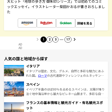
大ヒット「地球の歩き方 御朱印シリーズ」では初めてのコミ
ックエッセイ。イラストレーター柴田かおるが書きおろしまし
た
詳細を見る
…
1
2
3
17
AD
AD
人気の国と地域から探す
イタリア
イタリアは歴史、文化、グルメ、自然と多彩な魅力にあふ
れた国。
ローマ
の古代遺跡やフィレンツェのルネッサンス
美術、ヴェネツィアの運河など、歴史あるスポットはもち
スペイン
ろん、トスカーナの美しい田園風景やアマルフィ海岸の絶
景など、自然景観も見逃せない。観光の合間には、本場の
イベリア半島のほぼ80％を占めるスペインは、太陽が降り
ピザやパスタなど、絶品のイタリア料理を堪能することも
注ぐ地中海沿岸から雄大なピレネー山脈まで、多彩な自然
できる。朝目覚めてから夜眠るまで、すべての瞬間を楽し
と文化が詰まったヨーロッパ屈指の旅行先だ。多様な地域
フランスの基本情報と観光ガイド・有名観光スポ
ませてくれるイタリアで、忘れられない旅をしてみよう！
文化が根付くこの国では、情熱的なフラメンコ、熱気あふ
なお、新着のイタリア情報は
コンテンツ一覧
を参照してほ
れる闘牛、そして美味しいタパスが生活の一部となってい
ット
しい。
る。首都マドリードの洗練された雰囲気や、バルセロナの