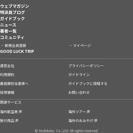
ウェブマガジン
特派員ブログ
ガイドブック
ニュース
著者一覧
コミュニティ
新規会員登録
マイページ
GOOD LUCK TRIP
運営会社
プライバシーポリシー
利用規約
ガイドライン
書店御担当者様へ
ガイドブックに投稿する
採用情報
お問い合わせ
関連サービス
海外航空券
海外ツアー
旅行用品
海外のおみやげ
© Arukikata. Co.,Ltd. All rights reserved.