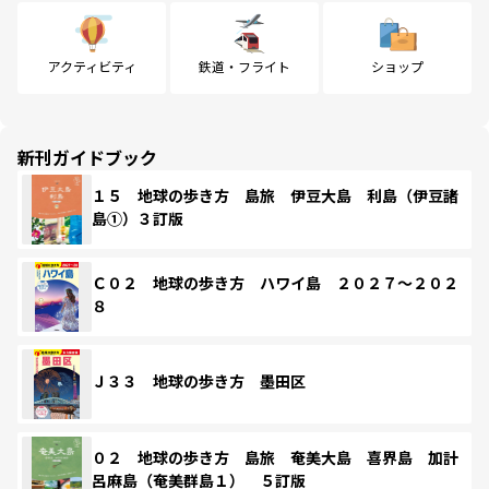
アクティビティ
鉄道・フライト
ショップ
新刊ガイドブック
１５ 地球の歩き方 島旅 伊豆大島 利島（伊豆諸
島①）３訂版
Ｃ０２ 地球の歩き方 ハワイ島 ２０２７～２０２
８
Ｊ３３ 地球の歩き方 墨田区
０２ 地球の歩き方 島旅 奄美大島 喜界島 加計
呂麻島（奄美群島１） ５訂版