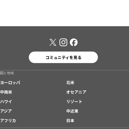
コミュニティを見る
国と地域
ヨーロッパ
北米
中南米
オセアニア
ハワイ
リゾート
アジア
中近東
アフリカ
日本