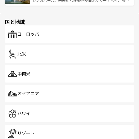
シンガポール。未来的な建築物が並ぶマリーナベイ、歴史
ける。 なお、新着のタイ情報は
コンテンツ一覧
を参照して
そう。 なお、新着の香港情報は
コンテンツ一覧
を参照して
と伝統を感じられるエスニックタウン、多数の緑豊かな公
ほしい。
ほしい。
園や自然保護区など、自然が調和した近代的な景観と文化
の多様性あふれるカラフルな町は、どこを歩いても新しい
国と地域
発見がある。さらに、治安のよさや充実した公共交通機関
も、旅行者にとっては魅力的なポイント。グルメも豊富
で、ホーカーズは地元の風情を楽しめる外せないスポット
ヨーロッパ
だ。訪れる人を飽きさせないシンガポールで、多様な魅力
を体感しよう。 なお、新着のシンガポール情報は
コンテン
ツ一覧
を参照してほしい。
北米
中南米
オセアニア
ハワイ
リゾート