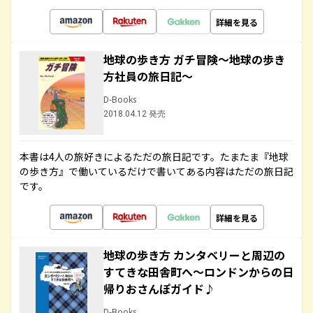
詳細を見る
地球の歩き方 ガチ冒険～地球の歩き
方社員の旅日記～
D-Books
2018.04.12 発売
本書は4人の旅好きによるただの旅日記です。たまたま『地球
の歩き方』で働いているだけで書いてある内容はただの旅日記
です。
詳細を見る
地球の歩き方 カンタベリーと周辺の
すてきな田舎町へ～ロンドンからの日
帰りおさんぽガイド♪
D-Books