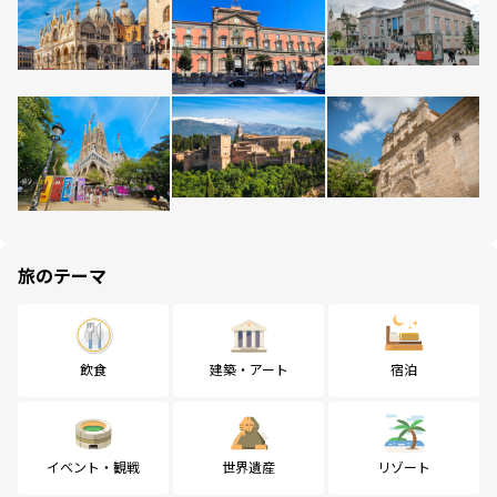
旅のテーマ
飲食
建築・アート
宿泊
イベント・観戦
世界遺産
リゾート