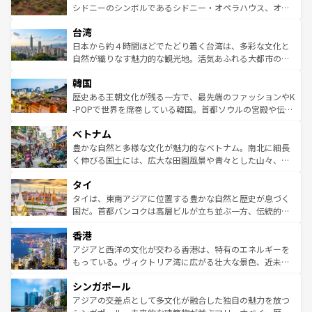
しみながら、その多様性と豊かな歴史を感じることができ
おすすめ。エメラルドグリーンに輝く海をはじめ、豊かな
シドニーのシンボルであるシドニー・オペラハウス、オー
るだろう。車でのロードトリップや列車の旅も、アメリカ
文化や歴史が息づいている。「アロハスピリット」と呼ば
ストラリア東海岸北部に広がる大サンゴ礁地帯グレートバ
ならではの贅沢な旅のスタイルだ。 なお、新着のアメリカ
台湾
れるおもてなしの心で訪れる人々を迎えてくれるハワイの
リアリーフや大陸中央部にそびえるウルル（エアーズロッ
情報は
コンテンツ一覧
を参照してほしい。
人々、おいしいローカルフードやハワイアンミュージッ
ク）、タスマニアの美しい原生林やケアンズの熱帯雨林な
日本から約４時間ほどでたどり着く台湾は、多彩な文化と
ク、伝統的なフラダンスなど、すべてがハワイの魅力を彩
ど、見どころがたくさん。また、カフェやワイン、オージ
自然が織りなす魅力的な観光地。活気あふれる大都市の台
っている。訪れるたびに新しい発見と感動が待っているハ
ービーフなどの食文化も豊かで、美味しいものであふれて
北やノスタルジックな町並みが人気な九份（ジォウフェ
ワイを、存分に味わってほしい。 なお、新着のハワイ情報
韓国
いる。アクティビティも充実しており、サーフィンやダイ
ン）、静ひつな山岳地帯である台湾東部など、都市の喧騒
は
コンテンツ一覧
を参照してほしい。
ビング、ハイキングなど、アウトドア好きにはたまらな
と山間の静けさが共存しており、訪れる人に新しい発見と
歴史ある王朝文化が残る一方で、最先端のファッションやK
い。オーストラリアの多彩な魅力を存分に味わいつくそ
驚きをもたらしてくれる。また、奥深い台湾の食文化も魅
-POPで世界を席巻している韓国。首都ソウルの宮殿や伝統
う。 なお、新着のオーストラリア情報は
コンテンツ一覧
を
力で、夜市などの屋台グルメから高級料理、ヘルシーで美
家屋が並ぶエリアでは韓国の歴史と文化に浸ることがで
参照してほしい。
ベトナム
容にもいいと評判のスイーツなど、バラエティ豊かな料理
き、地方に足を延ばせば四季折々の自然美を楽しむことが
が味わえる。 なお、新着の台湾情報は
コンテンツ一覧
を参
できる。そして、キムチや焼肉、絶品のストリートフード
豊かな自然と多様な文化が魅力的なベトナム。南北に細長
照してほしい。
まで、さまざまな韓国料理が待っている。夜には、韓国な
く伸びる国土には、広大な田園風景や青々とした山々、世
らではのナイトライフも堪能できる。あたたかいホスピタ
界遺産に登録された壮大な自然景観が点在し、都市部では
タイ
リティに包まれながら、韓国の多彩な魅力を心ゆくまで味
急速な発展と共に伝統が息づく。ハノイの古い町並みやホ
わってみてほしい。 なお、新着の韓国情報は
コンテンツ一
ーチミン市のフランス統治時代の建物も、独特の雰囲気を
タイは、東南アジアに位置する豊かな自然と歴史が息づく
覧
を参照してほしい。
醸し出している。また、バラエティの豊かさとおいしさで
国だ。首都バンコクは高層ビルが立ち並ぶ一方、伝統的な
世界中の食通を魅了してやまないベトナム料理も魅力のひ
寺院や市場がいたるところに点在し、古きよき文化と現代
香港
とつ。フォーやバインミー、ベトナムコーヒーなどは、ぜ
の活気が交差している。北部ではチェンマイなどの山岳地
ひ現地で味わいたい。どの地域を訪れてもあたたかい人々
帯で自然と触れ合い、南部ではプーケットやクラビの美し
アジアと西洋の文化が交わる香港は、特有のエネルギーを
が旅行者を迎えてくれるので、きっと忘れられない旅にな
いビーチでリゾート気分を楽しむことができる。タイ料理
もっている。ヴィクトリア湾に広がる壮大な景色、近未来
るはずだ。 なお、新着のベトナム情報は
コンテンツ一覧
を
は世界的に有名で、屋台から高級レストランまで味覚を刺
的なアートスポット、そして歴史と現代が融合した町並
参照してほしい。
シンガポール
激する。気候は一年中温暖で、どの季節にも異なる楽しみ
み、どこを訪れても感動するはず。観光スポットが密集し
が待っている。親しみやすいタイの人々、仏教を中心とし
ており、効率よく見どころを回れるのも魅力。息をのむよ
アジアの交差点として多文化が融合した独自の魅力を放つ
た文化、そして多様な観光資源が、訪れる旅人を魅了し続
うな絶景から文化的な体験まで、香港を存分に楽しみ尽く