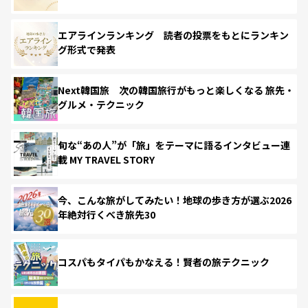
エアラインランキング 読者の投票をもとにランキン
グ形式で発表
Next韓国旅 次の韓国旅行がもっと楽しくなる 旅先・
グルメ・テクニック
旬な“あの人”が「旅」をテーマに語るインタビュー連
載 MY TRAVEL STORY
今、こんな旅がしてみたい！地球の歩き方が選ぶ2026
年絶対行くべき旅先30
コスパもタイパもかなえる！賢者の旅テクニック