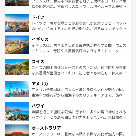
フランスは、世界中の旅行者を魅了し続けるヨーロッパ屈
アートに溢れた街角から、地方では古代ローマ遺跡や中世
指の観光地だ。首都パリのエッフェル塔やルーブル美術館
の城塞都市、穏やかなビーチリゾートまで多彩な表情を見
といった象徴的なスポットから、田舎町の古風な美しさま
せる。地方によって風土や気候が異なるスペインはその個
ドイツ
で、幅広い魅力が詰まっている。華麗な宮殿、歴史的な大
性で訪れる人を魅了する。 なお、新着のスペイン情報は
コ
聖堂、美しいビーチ、そして豊かな自然が、訪れる者を心
ドイツは、豊かな歴史と多彩な文化が交差するヨーロッパ
ンテンツ一覧
を参照してほしい。
から魅了する。また、フランスは美食の国としても知ら
の中心に位置する国。中世の街並みが残るロマンチック街
れ、フランス料理はユネスコ無形文化遺産にも登録されて
道から、未来を先取りするようなモダンな都市まで多様な
イギリス
いる。シャンパンの発祥地であるランス、プロヴァンスの
顔を持つこの国は、どこを歩いても飽きることがない。ベ
香り高いラベンダー畑など、多彩な楽しみ方が可能だ。さ
ルリンの文化的活気、バイエルン州のアルプスの絶景、そ
イギリスは、古きよき伝統と最先端が共存する国。ウェス
らに、パリ以外の地域にも魅力が溢れており、どの街角に
してライン川沿いのワイン畑といった風景は必見。ビール
トミンスター寺院や大英博物館のようなランドマーク、歴
も豊かな歴史と文化が息づいている。パリ以外の個性あふ
とソーセージを味わいながら地元の人と過ごす楽しい時間
史ある大学都市、美しい丘陵地帯や牧歌的な風景など、エ
れる地方に足を運ぶとそれぞれで全く異なる文化を体験で
スイス
は、お酒好きな人にはぜひ体験してほしい。 なお、新着の
リアごとに異なる魅力がある。また、優雅なアフタヌーン
きるだろう。 なお、新着のフランス情報は
コンテンツ一覧
ドイツ情報は
コンテンツ一覧
を参照してほしい。
ティー、ビール好きにはたまらない英国パブ、サッカー観
スイスの国土面積は九州ほどの広さだが、運行時刻が正確
を参照してほしい。
戦など、本場だからこそできる体験も豊富。イギリスを旅
な交通網が整備されており、初心者でも安心して個人旅行
して楽しみつくそう。 なお、新着のイギリス情報は
コンテ
を楽しめる。日本同様に時刻表どおりの旅が可能だ。中世
アメリカ
ンツ一覧
を参照してほしい。
の建物がそのまま残る町や、スイスならではのユニークな
博物館もあり、アルプス観光だけでなく町歩きも満喫する
アメリカ合衆国は、広大な土地と多様な文化が魅力の国。
ことができる。国民の所得が高いため物価も高いが、旅行
東海岸の都市部から西海岸のカリフォルニアまで、訪れる
者向けの交通パス提供のサービスもあり、うまく活用すれ
場所ごとに異なる風景と体験が待っている。ニューヨーク
ハワイ
ば市内交通費無料で観光を楽しむこともできる。 なお、新
のような巨大都市は、観光、ショッピング、エンターテイ
着のスイス情報は
コンテンツ一覧
を参照してほしい。
ンメントが詰まった刺激的なスポットだ。一方、アメリカ
年間を通じて温暖な気候に恵まれ、多くの島で構成される
西部には大自然が広がり、グランドキャニオンやイエロー
ハワイは、どの島も独自の魅力をもっている。大自然の神
ストーン国立公園といった絶景が堪能できる。さらに、南
秘を感じたいなら、火山が生み出した壮大な景観を誇るハ
オーストラリア
部のニューオーリンズでは、音楽と美食が融合した独特の
ワイ島は見逃せない。また、定番の観光地といえばオアフ
文化が魅力。旅行者はアメリカの各地域で異なる魅力を楽
島だが、静かな自然を求めるならマウイ島やカウアイ島が
オーストラリアは、壮大な自然と多様な文化が魅力の国。