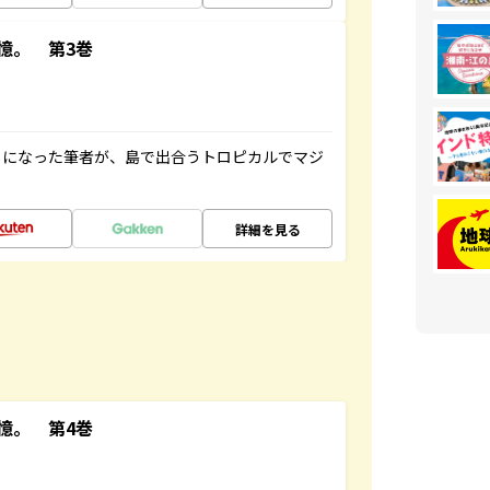
憶。 第3巻
とになった筆者が、島で出合うトロピカルでマジ
詳細を見る
憶。 第4巻