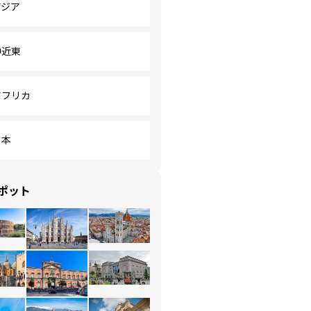
アジア
中近東
アフリカ
日本
ポット