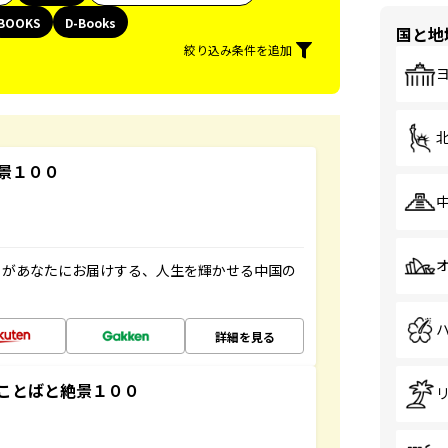
BOOKS
D-Books
国と地
絞り込み条件を追加
景１００
」があなたにお届けする、人生を輝かせる中国の
詳細を見る
ことばと絶景１００