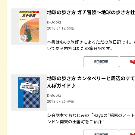
地球の歩き方 ガチ冒険～地球の歩き方
D-Books
2018.04.12 発売
本書は4人の旅好きによるただの旅日記です。
いてある内容はただの旅日記です。
地球の歩き方 カンタベリーと周辺のす
んぽガイド♪
D-Books
2018.07.26 発売
英会話本でおなじみの「Kayoの“秘密のノー
ンドン南東の田舎町をご紹介！