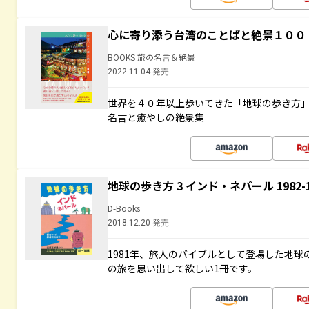
心に寄り添う台湾のことばと絶景１００
BOOKS 旅の名言＆絶景
2022.11.04 発売
世界を４０年以上歩いてきた「地球の歩き方
名言と癒やしの絶景集
地球の歩き方 3 インド・ネパール 1982
D-Books
2018.12.20 発売
1981年、旅人のバイブルとして登場した地
の旅を思い出して欲しい1冊です。