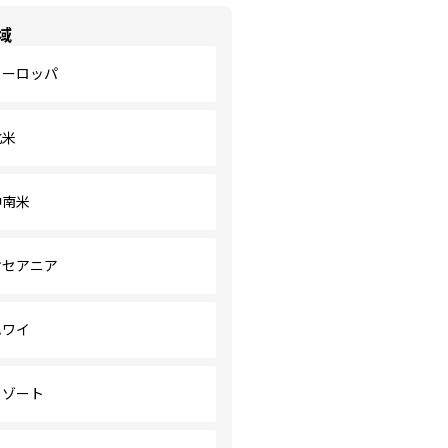
域
ヨーロッパ
北米
中南米
オセアニア
ハワイ
リゾート