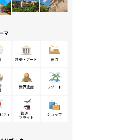
ーマ
食
建築・アート
宿泊
ト・
世界遺産
リゾート
戦
鉄道・
ビティ
ショップ
フライト