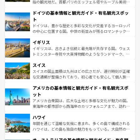
アートに溢れた街角から、地方では古代ローマ遺跡や中世
指の観光地だ。首都パリのエッフェル塔やルーブル美術館
の城塞都市、穏やかなビーチリゾートまで多彩な表情を見
といった象徴的なスポットから、田舎町の古風な美しさま
せる。地方によって風土や気候が異なるスペインはその個
ドイツの基本情報と観光ガイド・有名観光スポッ
で、幅広い魅力が詰まっている。華麗な宮殿、歴史的な大
性で訪れる人を魅了する。 なお、新着のスペイン情報は
コ
聖堂、美しいビーチ、そして豊かな自然が、訪れる者を心
ト
ンテンツ一覧
を参照してほしい。
から魅了する。また、フランスは美食の国としても知ら
ドイツは、豊かな歴史と多彩な文化が交差するヨーロッパ
れ、フランス料理はユネスコ無形文化遺産にも登録されて
の中心に位置する国。中世の街並みが残るロマンチック街
いる。シャンパンの発祥地であるランス、プロヴァンスの
道から、未来を先取りするようなモダンな都市まで多様な
香り高いラベンダー畑など、多彩な楽しみ方が可能だ。さ
イギリス
顔を持つこの国は、どこを歩いても飽きることがない。ベ
らに、パリ以外の地域にも魅力が溢れており、どの街角に
ルリンの文化的活気、バイエルン州のアルプスの絶景、そ
イギリスは、古きよき伝統と最先端が共存する国。ウェス
も豊かな歴史と文化が息づいている。パリ以外の個性あふ
してライン川沿いのワイン畑といった風景は必見。ビール
トミンスター寺院や大英博物館のようなランドマーク、歴
れる地方に足を運ぶとそれぞれで全く異なる文化を体験で
とソーセージを味わいながら地元の人と過ごす楽しい時間
史ある大学都市、美しい丘陵地帯や牧歌的な風景など、エ
きるだろう。 なお、新着のフランス情報は
コンテンツ一覧
スイス
は、お酒好きな人にはぜひ体験してほしい。 なお、新着の
リアごとに異なる魅力がある。また、優雅なアフタヌーン
を参照してほしい。
ドイツ情報は
コンテンツ一覧
を参照してほしい。
ティー、ビール好きにはたまらない英国パブ、サッカー観
スイスの国土面積は九州ほどの広さだが、運行時刻が正確
戦など、本場だからこそできる体験も豊富。イギリスを旅
な交通網が整備されており、初心者でも安心して個人旅行
して楽しみつくそう。 なお、新着のイギリス情報は
コンテ
を楽しめる。日本同様に時刻表どおりの旅が可能だ。中世
アメリカの基本情報と観光ガイド・有名観光スポ
ンツ一覧
を参照してほしい。
の建物がそのまま残る町や、スイスならではのユニークな
博物館もあり、アルプス観光だけでなく町歩きも満喫する
ット
ことができる。国民の所得が高いため物価も高いが、旅行
アメリカ合衆国は、広大な土地と多様な文化が魅力の国。
者向けの交通パス提供のサービスもあり、うまく活用すれ
東海岸の都市部から西海岸のカリフォルニアまで、訪れる
ば市内交通費無料で観光を楽しむこともできる。 なお、新
場所ごとに異なる風景と体験が待っている。ニューヨーク
着のスイス情報は
コンテンツ一覧
を参照してほしい。
ハワイ
のような巨大都市は、観光、ショッピング、エンターテイ
ンメントが詰まった刺激的なスポットだ。一方、アメリカ
年間を通じて温暖な気候に恵まれ、多くの島で構成される
西部には大自然が広がり、グランドキャニオンやイエロー
ハワイは、どの島も独自の魅力をもっている。大自然の神
ストーン国立公園といった絶景が堪能できる。さらに、南
秘を感じたいなら、火山が生み出した壮大な景観を誇るハ
部のニューオーリンズでは、音楽と美食が融合した独特の