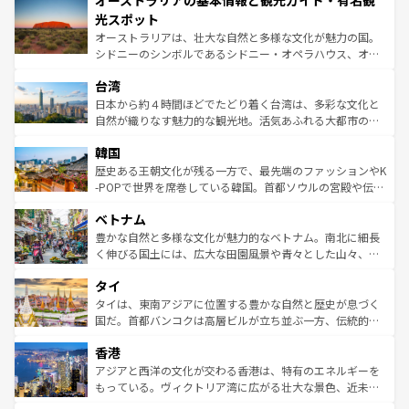
オーストラリアの基本情報と観光ガイド・有名観
ワイ島は見逃せない。また、定番の観光地といえばオアフ
文化が魅力。旅行者はアメリカの各地域で異なる魅力を楽
島だが、静かな自然を求めるならマウイ島やカウアイ島が
光スポット
しみながら、その多様性と豊かな歴史を感じることができ
おすすめ。エメラルドグリーンに輝く海をはじめ、豊かな
オーストラリアは、壮大な自然と多様な文化が魅力の国。
るだろう。車でのロードトリップや列車の旅も、アメリカ
文化や歴史が息づいている。「アロハスピリット」と呼ば
シドニーのシンボルであるシドニー・オペラハウス、オー
ならではの贅沢な旅のスタイルだ。 なお、新着のアメリカ
れるおもてなしの心で訪れる人々を迎えてくれるハワイの
ストラリア東海岸北部に広がる大サンゴ礁地帯グレートバ
情報は
コンテンツ一覧
を参照してほしい。
人々、おいしいローカルフードやハワイアンミュージッ
台湾
リアリーフや大陸中央部にそびえるウルル（エアーズロッ
ク、伝統的なフラダンスなど、すべてがハワイの魅力を彩
ク）、タスマニアの美しい原生林やケアンズの熱帯雨林な
日本から約４時間ほどでたどり着く台湾は、多彩な文化と
っている。訪れるたびに新しい発見と感動が待っているハ
ど、見どころがたくさん。また、カフェやワイン、オージ
自然が織りなす魅力的な観光地。活気あふれる大都市の台
ワイを、存分に味わってほしい。 なお、新着のハワイ情報
ービーフなどの食文化も豊かで、美味しいものであふれて
北やノスタルジックな町並みが人気な九份（ジォウフェ
は
コンテンツ一覧
を参照してほしい。
韓国
いる。アクティビティも充実しており、サーフィンやダイ
ン）、静ひつな山岳地帯である台湾東部など、都市の喧騒
ビング、ハイキングなど、アウトドア好きにはたまらな
と山間の静けさが共存しており、訪れる人に新しい発見と
歴史ある王朝文化が残る一方で、最先端のファッションやK
い。オーストラリアの多彩な魅力を存分に味わいつくそ
驚きをもたらしてくれる。また、奥深い台湾の食文化も魅
-POPで世界を席巻している韓国。首都ソウルの宮殿や伝統
う。 なお、新着のオーストラリア情報は
コンテンツ一覧
を
力で、夜市などの屋台グルメから高級料理、ヘルシーで美
家屋が並ぶエリアでは韓国の歴史と文化に浸ることがで
参照してほしい。
ベトナム
容にもいいと評判のスイーツなど、バラエティ豊かな料理
き、地方に足を延ばせば四季折々の自然美を楽しむことが
が味わえる。 なお、新着の台湾情報は
コンテンツ一覧
を参
できる。そして、キムチや焼肉、絶品のストリートフード
豊かな自然と多様な文化が魅力的なベトナム。南北に細長
照してほしい。
まで、さまざまな韓国料理が待っている。夜には、韓国な
く伸びる国土には、広大な田園風景や青々とした山々、世
らではのナイトライフも堪能できる。あたたかいホスピタ
界遺産に登録された壮大な自然景観が点在し、都市部では
タイ
リティに包まれながら、韓国の多彩な魅力を心ゆくまで味
急速な発展と共に伝統が息づく。ハノイの古い町並みやホ
わってみてほしい。 なお、新着の韓国情報は
コンテンツ一
ーチミン市のフランス統治時代の建物も、独特の雰囲気を
タイは、東南アジアに位置する豊かな自然と歴史が息づく
覧
を参照してほしい。
醸し出している。また、バラエティの豊かさとおいしさで
国だ。首都バンコクは高層ビルが立ち並ぶ一方、伝統的な
世界中の食通を魅了してやまないベトナム料理も魅力のひ
寺院や市場がいたるところに点在し、古きよき文化と現代
香港
とつ。フォーやバインミー、ベトナムコーヒーなどは、ぜ
の活気が交差している。北部ではチェンマイなどの山岳地
ひ現地で味わいたい。どの地域を訪れてもあたたかい人々
帯で自然と触れ合い、南部ではプーケットやクラビの美し
アジアと西洋の文化が交わる香港は、特有のエネルギーを
が旅行者を迎えてくれるので、きっと忘れられない旅にな
いビーチでリゾート気分を楽しむことができる。タイ料理
もっている。ヴィクトリア湾に広がる壮大な景色、近未来
るはずだ。 なお、新着のベトナム情報は
コンテンツ一覧
を
は世界的に有名で、屋台から高級レストランまで味覚を刺
的なアートスポット、そして歴史と現代が融合した町並