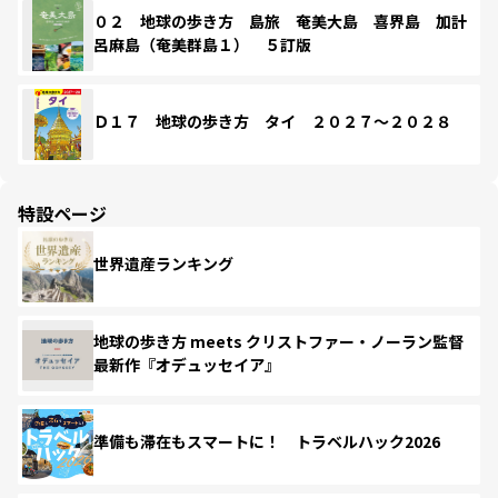
０２ 地球の歩き方 島旅 奄美大島 喜界島 加計
呂麻島（奄美群島１） ５訂版
Ｄ１７ 地球の歩き方 タイ ２０２７～２０２８
特設ページ
世界遺産ランキング
地球の歩き方 meets クリストファー・ノーラン監督
最新作『オデュッセイア』
準備も滞在もスマートに！ トラベルハック2026