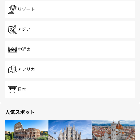
リゾート
アジア
中近東
アフリカ
日本
人気スポット