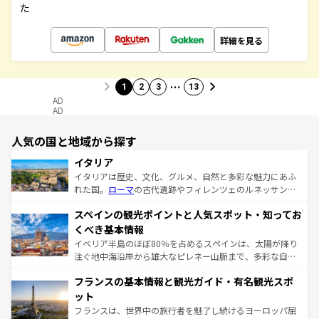
た
詳細を見る
…
1
2
3
13
AD
AD
人気の国と地域から探す
イタリア
イタリアは歴史、文化、グルメ、自然と多彩な魅力にあふ
れた国。
ローマ
の古代遺跡やフィレンツェのルネッサンス
美術、ヴェネツィアの運河など、歴史あるスポットはもち
スペインの観光ポイントと人気スポット・知ってお
ろん、トスカーナの美しい田園風景やアマルフィ海岸の絶
景など、自然景観も見逃せない。観光の合間には、本場の
くべき基本情報
ピザやパスタなど、絶品のイタリア料理を堪能することも
イベリア半島のほぼ80％を占めるスペインは、太陽が降り
できる。朝目覚めてから夜眠るまで、すべての瞬間を楽し
注ぐ地中海沿岸から雄大なピレネー山脈まで、多彩な自然
ませてくれるイタリアで、忘れられない旅をしてみよう！
と文化が詰まったヨーロッパ屈指の旅行先だ。多様な地域
なお、新着のイタリア情報は
コンテンツ一覧
を参照してほ
フランスの基本情報と観光ガイド・有名観光スポ
文化が根付くこの国では、情熱的なフラメンコ、熱気あふ
しい。
れる闘牛、そして美味しいタパスが生活の一部となってい
ット
る。首都マドリードの洗練された雰囲気や、バルセロナの
フランスは、世界中の旅行者を魅了し続けるヨーロッパ屈