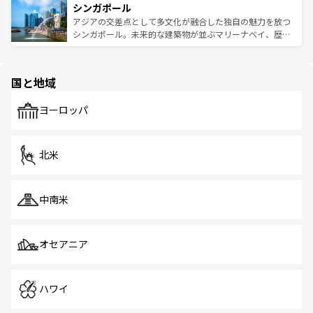
参照してほしい。
シンガポール
激する。気候は一年中温暖で、どの季節にも異なる楽しみ
み、どこを訪れても感動するはず。観光スポットが密集し
が待っている。親しみやすいタイの人々、仏教を中心とし
ており、効率よく見どころを回れるのも魅力。息をのむよ
アジアの交差点として多文化が融合した独自の魅力を放つ
た文化、そして多様な観光資源が、訪れる旅人を魅了し続
うな絶景から文化的な体験まで、香港を存分に楽しみ尽く
シンガポール。未来的な建築物が並ぶマリーナベイ、歴史
ける。 なお、新着のタイ情報は
コンテンツ一覧
を参照して
そう。 なお、新着の香港情報は
コンテンツ一覧
を参照して
と伝統を感じられるエスニックタウン、多数の緑豊かな公
ほしい。
ほしい。
園や自然保護区など、自然が調和した近代的な景観と文化
の多様性あふれるカラフルな町は、どこを歩いても新しい
国と地域
発見がある。さらに、治安のよさや充実した公共交通機関
も、旅行者にとっては魅力的なポイント。グルメも豊富
で、ホーカーズは地元の風情を楽しめる外せないスポット
ヨーロッパ
だ。訪れる人を飽きさせないシンガポールで、多様な魅力
を体感しよう。 なお、新着のシンガポール情報は
コンテン
ツ一覧
を参照してほしい。
北米
中南米
オセアニア
ハワイ