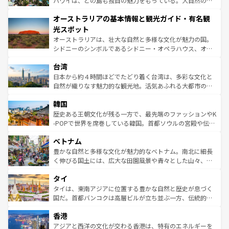
ハワイは、どの島も独自の魅力をもっている。大自然の神
ストーン国立公園といった絶景が堪能できる。さらに、南
秘を感じたいなら、火山が生み出した壮大な景観を誇るハ
オーストラリアの基本情報と観光ガイド・有名観
部のニューオーリンズでは、音楽と美食が融合した独特の
ワイ島は見逃せない。また、定番の観光地といえばオアフ
文化が魅力。旅行者はアメリカの各地域で異なる魅力を楽
島だが、静かな自然を求めるならマウイ島やカウアイ島が
光スポット
しみながら、その多様性と豊かな歴史を感じることができ
おすすめ。エメラルドグリーンに輝く海をはじめ、豊かな
オーストラリアは、壮大な自然と多様な文化が魅力の国。
るだろう。車でのロードトリップや列車の旅も、アメリカ
文化や歴史が息づいている。「アロハスピリット」と呼ば
シドニーのシンボルであるシドニー・オペラハウス、オー
ならではの贅沢な旅のスタイルだ。 なお、新着のアメリカ
れるおもてなしの心で訪れる人々を迎えてくれるハワイの
ストラリア東海岸北部に広がる大サンゴ礁地帯グレートバ
情報は
コンテンツ一覧
を参照してほしい。
人々、おいしいローカルフードやハワイアンミュージッ
台湾
リアリーフや大陸中央部にそびえるウルル（エアーズロッ
ク、伝統的なフラダンスなど、すべてがハワイの魅力を彩
ク）、タスマニアの美しい原生林やケアンズの熱帯雨林な
日本から約４時間ほどでたどり着く台湾は、多彩な文化と
っている。訪れるたびに新しい発見と感動が待っているハ
ど、見どころがたくさん。また、カフェやワイン、オージ
自然が織りなす魅力的な観光地。活気あふれる大都市の台
ワイを、存分に味わってほしい。 なお、新着のハワイ情報
ービーフなどの食文化も豊かで、美味しいものであふれて
北やノスタルジックな町並みが人気な九份（ジォウフェ
は
コンテンツ一覧
を参照してほしい。
韓国
いる。アクティビティも充実しており、サーフィンやダイ
ン）、静ひつな山岳地帯である台湾東部など、都市の喧騒
ビング、ハイキングなど、アウトドア好きにはたまらな
と山間の静けさが共存しており、訪れる人に新しい発見と
歴史ある王朝文化が残る一方で、最先端のファッションやK
い。オーストラリアの多彩な魅力を存分に味わいつくそ
驚きをもたらしてくれる。また、奥深い台湾の食文化も魅
-POPで世界を席巻している韓国。首都ソウルの宮殿や伝統
う。 なお、新着のオーストラリア情報は
コンテンツ一覧
を
力で、夜市などの屋台グルメから高級料理、ヘルシーで美
家屋が並ぶエリアでは韓国の歴史と文化に浸ることがで
参照してほしい。
ベトナム
容にもいいと評判のスイーツなど、バラエティ豊かな料理
き、地方に足を延ばせば四季折々の自然美を楽しむことが
が味わえる。 なお、新着の台湾情報は
コンテンツ一覧
を参
できる。そして、キムチや焼肉、絶品のストリートフード
豊かな自然と多様な文化が魅力的なベトナム。南北に細長
照してほしい。
まで、さまざまな韓国料理が待っている。夜には、韓国な
く伸びる国土には、広大な田園風景や青々とした山々、世
らではのナイトライフも堪能できる。あたたかいホスピタ
界遺産に登録された壮大な自然景観が点在し、都市部では
タイ
リティに包まれながら、韓国の多彩な魅力を心ゆくまで味
急速な発展と共に伝統が息づく。ハノイの古い町並みやホ
わってみてほしい。 なお、新着の韓国情報は
コンテンツ一
ーチミン市のフランス統治時代の建物も、独特の雰囲気を
タイは、東南アジアに位置する豊かな自然と歴史が息づく
覧
を参照してほしい。
醸し出している。また、バラエティの豊かさとおいしさで
国だ。首都バンコクは高層ビルが立ち並ぶ一方、伝統的な
世界中の食通を魅了してやまないベトナム料理も魅力のひ
寺院や市場がいたるところに点在し、古きよき文化と現代
香港
とつ。フォーやバインミー、ベトナムコーヒーなどは、ぜ
の活気が交差している。北部ではチェンマイなどの山岳地
ひ現地で味わいたい。どの地域を訪れてもあたたかい人々
帯で自然と触れ合い、南部ではプーケットやクラビの美し
アジアと西洋の文化が交わる香港は、特有のエネルギーを