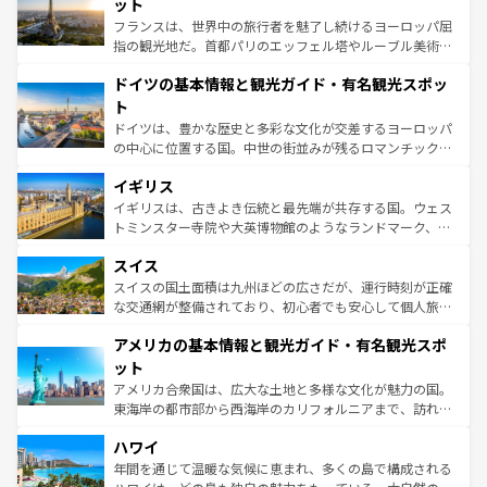
れる闘牛、そして美味しいタパスが生活の一部となってい
ット
る。首都マドリードの洗練された雰囲気や、バルセロナの
フランスは、世界中の旅行者を魅了し続けるヨーロッパ屈
アートに溢れた街角から、地方では古代ローマ遺跡や中世
指の観光地だ。首都パリのエッフェル塔やルーブル美術館
の城塞都市、穏やかなビーチリゾートまで多彩な表情を見
といった象徴的なスポットから、田舎町の古風な美しさま
せる。地方によって風土や気候が異なるスペインはその個
ドイツの基本情報と観光ガイド・有名観光スポッ
で、幅広い魅力が詰まっている。華麗な宮殿、歴史的な大
性で訪れる人を魅了する。 なお、新着のスペイン情報は
コ
聖堂、美しいビーチ、そして豊かな自然が、訪れる者を心
ト
ンテンツ一覧
を参照してほしい。
から魅了する。また、フランスは美食の国としても知ら
ドイツは、豊かな歴史と多彩な文化が交差するヨーロッパ
れ、フランス料理はユネスコ無形文化遺産にも登録されて
の中心に位置する国。中世の街並みが残るロマンチック街
いる。シャンパンの発祥地であるランス、プロヴァンスの
道から、未来を先取りするようなモダンな都市まで多様な
香り高いラベンダー畑など、多彩な楽しみ方が可能だ。さ
イギリス
顔を持つこの国は、どこを歩いても飽きることがない。ベ
らに、パリ以外の地域にも魅力が溢れており、どの街角に
ルリンの文化的活気、バイエルン州のアルプスの絶景、そ
イギリスは、古きよき伝統と最先端が共存する国。ウェス
も豊かな歴史と文化が息づいている。パリ以外の個性あふ
してライン川沿いのワイン畑といった風景は必見。ビール
トミンスター寺院や大英博物館のようなランドマーク、歴
れる地方に足を運ぶとそれぞれで全く異なる文化を体験で
とソーセージを味わいながら地元の人と過ごす楽しい時間
史ある大学都市、美しい丘陵地帯や牧歌的な風景など、エ
きるだろう。 なお、新着のフランス情報は
コンテンツ一覧
スイス
は、お酒好きな人にはぜひ体験してほしい。 なお、新着の
リアごとに異なる魅力がある。また、優雅なアフタヌーン
を参照してほしい。
ドイツ情報は
コンテンツ一覧
を参照してほしい。
ティー、ビール好きにはたまらない英国パブ、サッカー観
スイスの国土面積は九州ほどの広さだが、運行時刻が正確
戦など、本場だからこそできる体験も豊富。イギリスを旅
な交通網が整備されており、初心者でも安心して個人旅行
して楽しみつくそう。 なお、新着のイギリス情報は
コンテ
を楽しめる。日本同様に時刻表どおりの旅が可能だ。中世
アメリカの基本情報と観光ガイド・有名観光スポ
ンツ一覧
を参照してほしい。
の建物がそのまま残る町や、スイスならではのユニークな
博物館もあり、アルプス観光だけでなく町歩きも満喫する
ット
ことができる。国民の所得が高いため物価も高いが、旅行
アメリカ合衆国は、広大な土地と多様な文化が魅力の国。
者向けの交通パス提供のサービスもあり、うまく活用すれ
東海岸の都市部から西海岸のカリフォルニアまで、訪れる
ば市内交通費無料で観光を楽しむこともできる。 なお、新
場所ごとに異なる風景と体験が待っている。ニューヨーク
着のスイス情報は
コンテンツ一覧
を参照してほしい。
ハワイ
のような巨大都市は、観光、ショッピング、エンターテイ
ンメントが詰まった刺激的なスポットだ。一方、アメリカ
年間を通じて温暖な気候に恵まれ、多くの島で構成される
西部には大自然が広がり、グランドキャニオンやイエロー