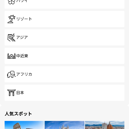
ハワイ
リゾート
アジア
中近東
アフリカ
日本
人気スポット