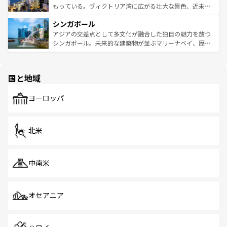
が旅行者を迎えてくれるので、きっと忘れられない旅にな
いビーチでリゾート気分を楽しむことができる。タイ料理
もっている。ヴィクトリア湾に広がる壮大な景色、近未来
るはずだ。 なお、新着のベトナム情報は
コンテンツ一覧
を
は世界的に有名で、屋台から高級レストランまで味覚を刺
的なアートスポット、そして歴史と現代が融合した町並
参照してほしい。
シンガポール
激する。気候は一年中温暖で、どの季節にも異なる楽しみ
み、どこを訪れても感動するはず。観光スポットが密集し
が待っている。親しみやすいタイの人々、仏教を中心とし
ており、効率よく見どころを回れるのも魅力。息をのむよ
アジアの交差点として多文化が融合した独自の魅力を放つ
た文化、そして多様な観光資源が、訪れる旅人を魅了し続
うな絶景から文化的な体験まで、香港を存分に楽しみ尽く
シンガポール。未来的な建築物が並ぶマリーナベイ、歴史
ける。 なお、新着のタイ情報は
コンテンツ一覧
を参照して
そう。 なお、新着の香港情報は
コンテンツ一覧
を参照して
と伝統を感じられるエスニックタウン、多数の緑豊かな公
ほしい。
ほしい。
園や自然保護区など、自然が調和した近代的な景観と文化
の多様性あふれるカラフルな町は、どこを歩いても新しい
国と地域
発見がある。さらに、治安のよさや充実した公共交通機関
も、旅行者にとっては魅力的なポイント。グルメも豊富
で、ホーカーズは地元の風情を楽しめる外せないスポット
ヨーロッパ
だ。訪れる人を飽きさせないシンガポールで、多様な魅力
を体感しよう。 なお、新着のシンガポール情報は
コンテン
ツ一覧
を参照してほしい。
北米
中南米
オセアニア