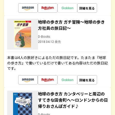
詳細を見る
地球の歩き方 ガチ冒険～地球の歩き
方社員の旅日記～
D-Books
2018.04.12 発売
本書は4人の旅好きによるただの旅日記です。たまたま『地球
の歩き方』で働いているだけで書いてある内容はただの旅日記
です。
詳細を見る
地球の歩き方 カンタベリーと周辺の
すてきな田舎町へ～ロンドンからの日
帰りおさんぽガイド♪
D-Books