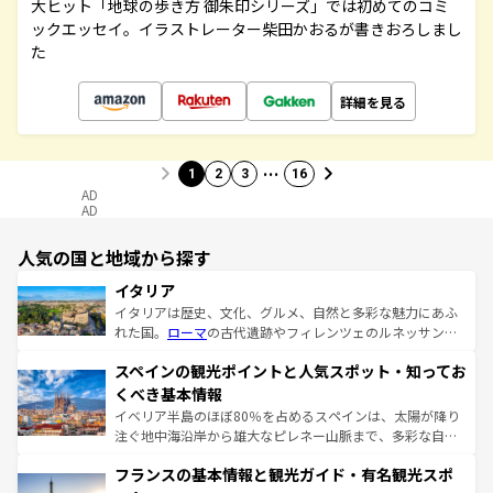
大ヒット「地球の歩き方 御朱印シリーズ」では初めてのコミ
ックエッセイ。イラストレーター柴田かおるが書きおろしまし
た
詳細を見る
…
1
2
3
16
AD
AD
人気の国と地域から探す
イタリア
イタリアは歴史、文化、グルメ、自然と多彩な魅力にあふ
れた国。
ローマ
の古代遺跡やフィレンツェのルネッサンス
美術、ヴェネツィアの運河など、歴史あるスポットはもち
スペインの観光ポイントと人気スポット・知ってお
ろん、トスカーナの美しい田園風景やアマルフィ海岸の絶
景など、自然景観も見逃せない。観光の合間には、本場の
くべき基本情報
ピザやパスタなど、絶品のイタリア料理を堪能することも
イベリア半島のほぼ80％を占めるスペインは、太陽が降り
できる。朝目覚めてから夜眠るまで、すべての瞬間を楽し
注ぐ地中海沿岸から雄大なピレネー山脈まで、多彩な自然
ませてくれるイタリアで、忘れられない旅をしてみよう！
と文化が詰まったヨーロッパ屈指の旅行先だ。多様な地域
なお、新着のイタリア情報は
コンテンツ一覧
を参照してほ
フランスの基本情報と観光ガイド・有名観光スポ
文化が根付くこの国では、情熱的なフラメンコ、熱気あふ
しい。