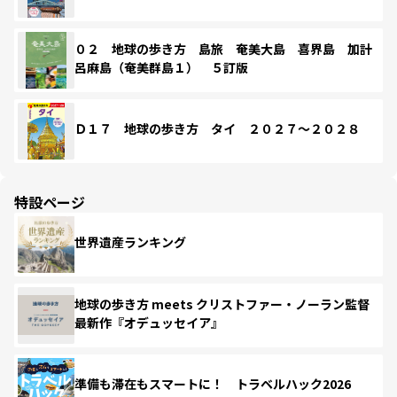
０２ 地球の歩き方 島旅 奄美大島 喜界島 加計
呂麻島（奄美群島１） ５訂版
Ｄ１７ 地球の歩き方 タイ ２０２７～２０２８
特設ページ
世界遺産ランキング
地球の歩き方 meets クリストファー・ノーラン監督
最新作『オデュッセイア』
準備も滞在もスマートに！ トラベルハック2026