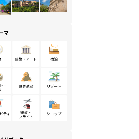
ーマ
食
建築・アート
宿泊
ト・
世界遺産
リゾート
戦
鉄道・
ビティ
ショップ
フライト