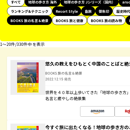
すべて
地球の歩き方 海外
地球の歩き方 Jシリーズ（国内）
aru
ランキング&テクニック
Resort Style
島旅
御朱印
歴史時
BOOKS 旅の名言＆絶景
BOOKS 旅と健康
BOOKS 旅の読み物
1〜20件/330件中 を表示
悠久の教えをひもとく中国のことばと絶
BOOKS 旅の名言＆絶景
2022.12.15 発売
世界を４０年以上歩いてきた「地球の歩き方
名言と癒やしの絶景集
今すぐ旅に出たくなる！地球の歩き方の