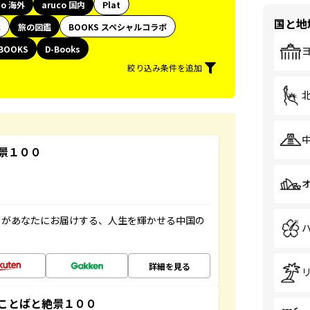
co 海外
aruco 国内
Plat
国と地
代
旅の図鑑
BOOKS スペシャルコラボ
BOOKS
D-Books
絞り込み条件を追加
景１００
」があなたにお届けする、人生を輝かせる中国の
詳細を見る
ことばと絶景１００