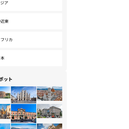
アジア
中近東
アフリカ
日本
ポット