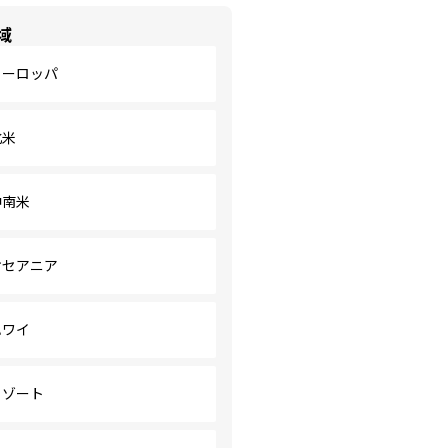
域
ヨーロッパ
北米
中南米
オセアニア
ハワイ
リゾート