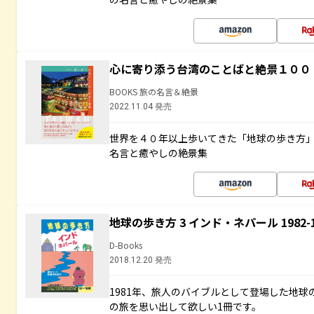
心に寄り添う台湾のことばと絶景１００
BOOKS 旅の名言＆絶景
2022.11.04 発売
世界を４０年以上歩いてきた「地球の歩き方
名言と癒やしの絶景集
地球の歩き方 3 インド・ネパール 1982
D-Books
2018.12.20 発売
1981年、旅人のバイブルとして登場した地
の旅を思い出して欲しい1冊です。