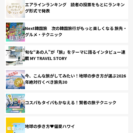
エアラインランキング 読者の投票をもとにランキン
グ形式で発表
Next韓国旅 次の韓国旅行がもっと楽しくなる 旅先・
グルメ・テクニック
旬な“あの人”が「旅」をテーマに語るインタビュー連
載 MY TRAVEL STORY
今、こんな旅がしてみたい！地球の歩き方が選ぶ2026
年絶対行くべき旅先30
コスパもタイパもかなえる！賢者の旅テクニック
地球の歩き方♥偏愛ハワイ