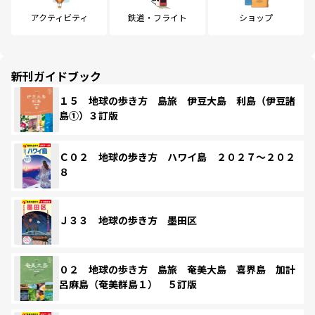
アクティビティ
鉄道・フライト
ショップ
新刊ガイドブック
１５ 地球の歩き方 島旅 伊豆大島 利島（伊豆諸
島①）３訂版
Ｃ０２ 地球の歩き方 ハワイ島 ２０２７～２０２
８
Ｊ３３ 地球の歩き方 墨田区
０２ 地球の歩き方 島旅 奄美大島 喜界島 加計
呂麻島（奄美群島１） ５訂版