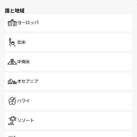
園や自然保護区など、自然が調和した近代的な景観と文化
の多様性あふれるカラフルな町は、どこを歩いても新しい
国と地域
発見がある。さらに、治安のよさや充実した公共交通機関
も、旅行者にとっては魅力的なポイント。グルメも豊富
で、ホーカーズは地元の風情を楽しめる外せないスポット
ヨーロッパ
だ。訪れる人を飽きさせないシンガポールで、多様な魅力
を体感しよう。 なお、新着のシンガポール情報は
コンテン
ツ一覧
を参照してほしい。
北米
中南米
オセアニア
ハワイ
リゾート