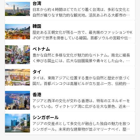
ならではの贅沢な旅のスタイルだ。 なお、新着のアメリカ
台湾
れるおもてなしの心で訪れる人々を迎えてくれるハワイの
リアリーフや大陸中央部にそびえるウルル（エアーズロッ
情報は
コンテンツ一覧
を参照してほしい。
人々、おいしいローカルフードやハワイアンミュージッ
ク）、タスマニアの美しい原生林やケアンズの熱帯雨林な
日本から約４時間ほどでたどり着く台湾は、多彩な文化と
ク、伝統的なフラダンスなど、すべてがハワイの魅力を彩
ど、見どころがたくさん。また、カフェやワイン、オージ
自然が織りなす魅力的な観光地。活気あふれる大都市の台
っている。訪れるたびに新しい発見と感動が待っているハ
ービーフなどの食文化も豊かで、美味しいものであふれて
北やノスタルジックな町並みが人気な九份（ジォウフェ
ワイを、存分に味わってほしい。 なお、新着のハワイ情報
韓国
いる。アクティビティも充実しており、サーフィンやダイ
ン）、静ひつな山岳地帯である台湾東部など、都市の喧騒
は
コンテンツ一覧
を参照してほしい。
ビング、ハイキングなど、アウトドア好きにはたまらな
と山間の静けさが共存しており、訪れる人に新しい発見と
歴史ある王朝文化が残る一方で、最先端のファッションやK
い。オーストラリアの多彩な魅力を存分に味わいつくそ
驚きをもたらしてくれる。また、奥深い台湾の食文化も魅
-POPで世界を席巻している韓国。首都ソウルの宮殿や伝統
う。 なお、新着のオーストラリア情報は
コンテンツ一覧
を
力で、夜市などの屋台グルメから高級料理、ヘルシーで美
家屋が並ぶエリアでは韓国の歴史と文化に浸ることがで
参照してほしい。
ベトナム
容にもいいと評判のスイーツなど、バラエティ豊かな料理
き、地方に足を延ばせば四季折々の自然美を楽しむことが
が味わえる。 なお、新着の台湾情報は
コンテンツ一覧
を参
できる。そして、キムチや焼肉、絶品のストリートフード
豊かな自然と多様な文化が魅力的なベトナム。南北に細長
照してほしい。
まで、さまざまな韓国料理が待っている。夜には、韓国な
く伸びる国土には、広大な田園風景や青々とした山々、世
らではのナイトライフも堪能できる。あたたかいホスピタ
界遺産に登録された壮大な自然景観が点在し、都市部では
タイ
リティに包まれながら、韓国の多彩な魅力を心ゆくまで味
急速な発展と共に伝統が息づく。ハノイの古い町並みやホ
わってみてほしい。 なお、新着の韓国情報は
コンテンツ一
ーチミン市のフランス統治時代の建物も、独特の雰囲気を
タイは、東南アジアに位置する豊かな自然と歴史が息づく
覧
を参照してほしい。
醸し出している。また、バラエティの豊かさとおいしさで
国だ。首都バンコクは高層ビルが立ち並ぶ一方、伝統的な
世界中の食通を魅了してやまないベトナム料理も魅力のひ
寺院や市場がいたるところに点在し、古きよき文化と現代
香港
とつ。フォーやバインミー、ベトナムコーヒーなどは、ぜ
の活気が交差している。北部ではチェンマイなどの山岳地
ひ現地で味わいたい。どの地域を訪れてもあたたかい人々
帯で自然と触れ合い、南部ではプーケットやクラビの美し
アジアと西洋の文化が交わる香港は、特有のエネルギーを
が旅行者を迎えてくれるので、きっと忘れられない旅にな
いビーチでリゾート気分を楽しむことができる。タイ料理
もっている。ヴィクトリア湾に広がる壮大な景色、近未来
るはずだ。 なお、新着のベトナム情報は
コンテンツ一覧
を
は世界的に有名で、屋台から高級レストランまで味覚を刺
的なアートスポット、そして歴史と現代が融合した町並
参照してほしい。
シンガポール
激する。気候は一年中温暖で、どの季節にも異なる楽しみ
み、どこを訪れても感動するはず。観光スポットが密集し
が待っている。親しみやすいタイの人々、仏教を中心とし
ており、効率よく見どころを回れるのも魅力。息をのむよ
アジアの交差点として多文化が融合した独自の魅力を放つ
た文化、そして多様な観光資源が、訪れる旅人を魅了し続
うな絶景から文化的な体験まで、香港を存分に楽しみ尽く
シンガポール。未来的な建築物が並ぶマリーナベイ、歴史
ける。 なお、新着のタイ情報は
コンテンツ一覧
を参照して
そう。 なお、新着の香港情報は
コンテンツ一覧
を参照して
と伝統を感じられるエスニックタウン、多数の緑豊かな公
ほしい。
ほしい。