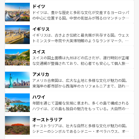
といった象徴的なスポットから、田舎町の古風な美しさま
せる。地方によって風土や気候が異なるスペインはその個
ドイツ
で、幅広い魅力が詰まっている。華麗な宮殿、歴史的な大
性で訪れる人を魅了する。 なお、新着のスペイン情報は
コ
聖堂、美しいビーチ、そして豊かな自然が、訪れる者を心
ドイツは、豊かな歴史と多彩な文化が交差するヨーロッパ
ンテンツ一覧
を参照してほしい。
から魅了する。また、フランスは美食の国としても知ら
の中心に位置する国。中世の街並みが残るロマンチック街
れ、フランス料理はユネスコ無形文化遺産にも登録されて
道から、未来を先取りするようなモダンな都市まで多様な
イギリス
いる。シャンパンの発祥地であるランス、プロヴァンスの
顔を持つこの国は、どこを歩いても飽きることがない。ベ
香り高いラベンダー畑など、多彩な楽しみ方が可能だ。さ
ルリンの文化的活気、バイエルン州のアルプスの絶景、そ
イギリスは、古きよき伝統と最先端が共存する国。ウェス
らに、パリ以外の地域にも魅力が溢れており、どの街角に
してライン川沿いのワイン畑といった風景は必見。ビール
トミンスター寺院や大英博物館のようなランドマーク、歴
も豊かな歴史と文化が息づいている。パリ以外の個性あふ
とソーセージを味わいながら地元の人と過ごす楽しい時間
史ある大学都市、美しい丘陵地帯や牧歌的な風景など、エ
れる地方に足を運ぶとそれぞれで全く異なる文化を体験で
スイス
は、お酒好きな人にはぜひ体験してほしい。 なお、新着の
リアごとに異なる魅力がある。また、優雅なアフタヌーン
きるだろう。 なお、新着のフランス情報は
コンテンツ一覧
ドイツ情報は
コンテンツ一覧
を参照してほしい。
ティー、ビール好きにはたまらない英国パブ、サッカー観
スイスの国土面積は九州ほどの広さだが、運行時刻が正確
を参照してほしい。
戦など、本場だからこそできる体験も豊富。イギリスを旅
な交通網が整備されており、初心者でも安心して個人旅行
して楽しみつくそう。 なお、新着のイギリス情報は
コンテ
を楽しめる。日本同様に時刻表どおりの旅が可能だ。中世
アメリカ
ンツ一覧
を参照してほしい。
の建物がそのまま残る町や、スイスならではのユニークな
博物館もあり、アルプス観光だけでなく町歩きも満喫する
アメリカ合衆国は、広大な土地と多様な文化が魅力の国。
ことができる。国民の所得が高いため物価も高いが、旅行
東海岸の都市部から西海岸のカリフォルニアまで、訪れる
者向けの交通パス提供のサービスもあり、うまく活用すれ
場所ごとに異なる風景と体験が待っている。ニューヨーク
ハワイ
ば市内交通費無料で観光を楽しむこともできる。 なお、新
のような巨大都市は、観光、ショッピング、エンターテイ
着のスイス情報は
コンテンツ一覧
を参照してほしい。
ンメントが詰まった刺激的なスポットだ。一方、アメリカ
年間を通じて温暖な気候に恵まれ、多くの島で構成される
西部には大自然が広がり、グランドキャニオンやイエロー
ハワイは、どの島も独自の魅力をもっている。大自然の神
ストーン国立公園といった絶景が堪能できる。さらに、南
秘を感じたいなら、火山が生み出した壮大な景観を誇るハ
オーストラリア
部のニューオーリンズでは、音楽と美食が融合した独特の
ワイ島は見逃せない。また、定番の観光地といえばオアフ
文化が魅力。旅行者はアメリカの各地域で異なる魅力を楽
島だが、静かな自然を求めるならマウイ島やカウアイ島が
オーストラリアは、壮大な自然と多様な文化が魅力の国。
しみながら、その多様性と豊かな歴史を感じることができ
おすすめ。エメラルドグリーンに輝く海をはじめ、豊かな
シドニーのシンボルであるシドニー・オペラハウス、オー
るだろう。車でのロードトリップや列車の旅も、アメリカ
文化や歴史が息づいている。「アロハスピリット」と呼ば
ストラリア東海岸北部に広がる大サンゴ礁地帯グレートバ