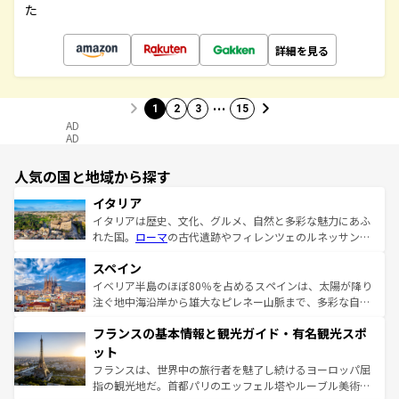
た
詳細を見る
…
1
2
3
15
AD
AD
人気の国と地域から探す
イタリア
イタリアは歴史、文化、グルメ、自然と多彩な魅力にあふ
れた国。
ローマ
の古代遺跡やフィレンツェのルネッサンス
美術、ヴェネツィアの運河など、歴史あるスポットはもち
スペイン
ろん、トスカーナの美しい田園風景やアマルフィ海岸の絶
景など、自然景観も見逃せない。観光の合間には、本場の
イベリア半島のほぼ80％を占めるスペインは、太陽が降り
ピザやパスタなど、絶品のイタリア料理を堪能することも
注ぐ地中海沿岸から雄大なピレネー山脈まで、多彩な自然
できる。朝目覚めてから夜眠るまで、すべての瞬間を楽し
と文化が詰まったヨーロッパ屈指の旅行先だ。多様な地域
フランスの基本情報と観光ガイド・有名観光スポ
ませてくれるイタリアで、忘れられない旅をしてみよう！
文化が根付くこの国では、情熱的なフラメンコ、熱気あふ
なお、新着のイタリア情報は
コンテンツ一覧
を参照してほ
れる闘牛、そして美味しいタパスが生活の一部となってい
ット
しい。
る。首都マドリードの洗練された雰囲気や、バルセロナの
フランスは、世界中の旅行者を魅了し続けるヨーロッパ屈
アートに溢れた街角から、地方では古代ローマ遺跡や中世
指の観光地だ。首都パリのエッフェル塔やルーブル美術館
の城塞都市、穏やかなビーチリゾートまで多彩な表情を見