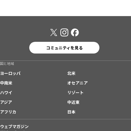
コミュニティを見る
国と地域
ヨーロッパ
北米
中南米
オセアニア
ハワイ
リゾート
アジア
中近東
アフリカ
日本
ウェブマガジン