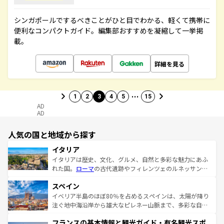
シンガポールでするべきことがひと目でわかる、軽くて携帯に
便利なコンパクトガイド。編集部おすすめを凝縮して一挙掲
載。
詳細を見る
…
1
2
3
4
5
15
AD
AD
人気の国と地域から探す
イタリア
イタリアは歴史、文化、グルメ、自然と多彩な魅力にあふ
れた国。
ローマ
の古代遺跡やフィレンツェのルネッサンス
美術、ヴェネツィアの運河など、歴史あるスポットはもち
スペイン
ろん、トスカーナの美しい田園風景やアマルフィ海岸の絶
景など、自然景観も見逃せない。観光の合間には、本場の
イベリア半島のほぼ80％を占めるスペインは、太陽が降り
ピザやパスタなど、絶品のイタリア料理を堪能することも
注ぐ地中海沿岸から雄大なピレネー山脈まで、多彩な自然
できる。朝目覚めてから夜眠るまで、すべての瞬間を楽し
と文化が詰まったヨーロッパ屈指の旅行先だ。多様な地域
フランスの基本情報と観光ガイド・有名観光スポ
ませてくれるイタリアで、忘れられない旅をしてみよう！
文化が根付くこの国では、情熱的なフラメンコ、熱気あふ