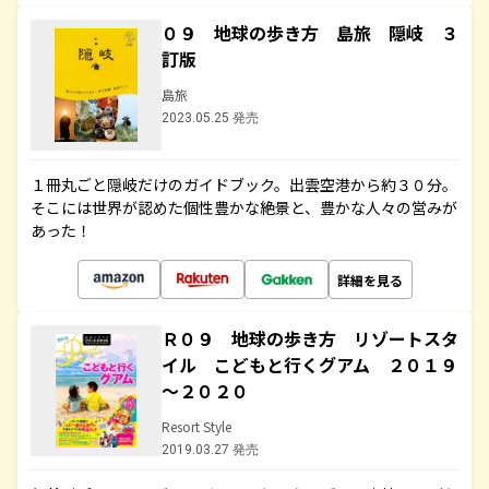
０９ 地球の歩き方 島旅 隠岐 ３
訂版
島旅
2023.05.25 発売
１冊丸ごと隠岐だけのガイドブック。出雲空港から約３０分。
そこには世界が認めた個性豊かな絶景と、豊かな人々の営みが
あった！
詳細を見る
Ｒ０９ 地球の歩き方 リゾートスタ
イル こどもと行くグアム ２０１９
～２０２０
Resort Style
2019.03.27 発売