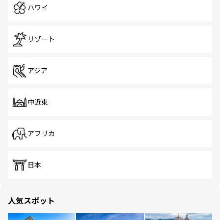
ハワイ
リゾート
アジア
中近東
アフリカ
日本
人気スポット