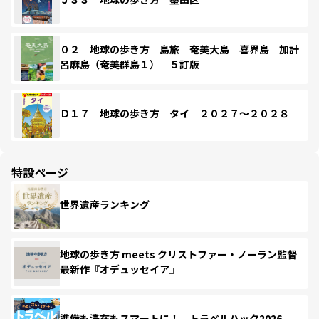
０２ 地球の歩き方 島旅 奄美大島 喜界島 加計
呂麻島（奄美群島１） ５訂版
Ｄ１７ 地球の歩き方 タイ ２０２７～２０２８
特設ページ
世界遺産ランキング
地球の歩き方 meets クリストファー・ノーラン監督
最新作『オデュッセイア』
準備も滞在もスマートに！ トラベルハック2026