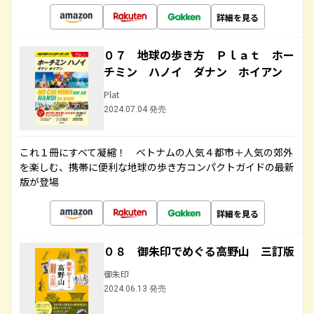
詳細を見る
０７ 地球の歩き方 Ｐｌａｔ ホー
チミン ハノイ ダナン ホイアン
Plat
2024.07.04 発売
これ１冊にすべて凝縮！ ベトナムの人気４都市＋人気の郊外
を楽しむ、携帯に便利な地球の歩き方コンパクトガイドの最新
版が登場
詳細を見る
０８ 御朱印でめぐる高野山 三訂版
御朱印
2024.06.13 発売