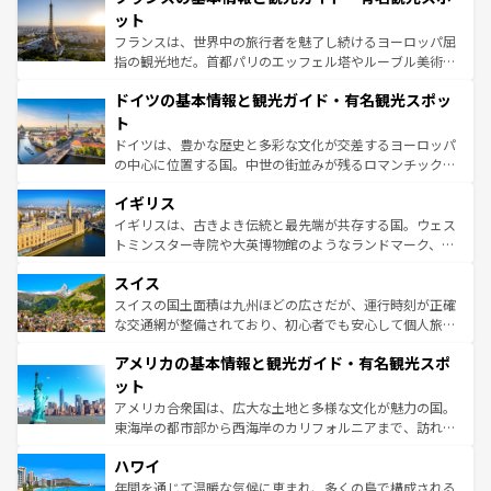
なお、新着のイタリア情報は
コンテンツ一覧
を参照してほ
れる闘牛、そして美味しいタパスが生活の一部となってい
ット
しい。
る。首都マドリードの洗練された雰囲気や、バルセロナの
フランスは、世界中の旅行者を魅了し続けるヨーロッパ屈
アートに溢れた街角から、地方では古代ローマ遺跡や中世
指の観光地だ。首都パリのエッフェル塔やルーブル美術館
の城塞都市、穏やかなビーチリゾートまで多彩な表情を見
といった象徴的なスポットから、田舎町の古風な美しさま
せる。地方によって風土や気候が異なるスペインはその個
ドイツの基本情報と観光ガイド・有名観光スポッ
で、幅広い魅力が詰まっている。華麗な宮殿、歴史的な大
性で訪れる人を魅了する。 なお、新着のスペイン情報は
コ
聖堂、美しいビーチ、そして豊かな自然が、訪れる者を心
ト
ンテンツ一覧
を参照してほしい。
から魅了する。また、フランスは美食の国としても知ら
ドイツは、豊かな歴史と多彩な文化が交差するヨーロッパ
れ、フランス料理はユネスコ無形文化遺産にも登録されて
の中心に位置する国。中世の街並みが残るロマンチック街
いる。シャンパンの発祥地であるランス、プロヴァンスの
道から、未来を先取りするようなモダンな都市まで多様な
香り高いラベンダー畑など、多彩な楽しみ方が可能だ。さ
イギリス
顔を持つこの国は、どこを歩いても飽きることがない。ベ
らに、パリ以外の地域にも魅力が溢れており、どの街角に
ルリンの文化的活気、バイエルン州のアルプスの絶景、そ
イギリスは、古きよき伝統と最先端が共存する国。ウェス
も豊かな歴史と文化が息づいている。パリ以外の個性あふ
してライン川沿いのワイン畑といった風景は必見。ビール
トミンスター寺院や大英博物館のようなランドマーク、歴
れる地方に足を運ぶとそれぞれで全く異なる文化を体験で
とソーセージを味わいながら地元の人と過ごす楽しい時間
史ある大学都市、美しい丘陵地帯や牧歌的な風景など、エ
きるだろう。 なお、新着のフランス情報は
コンテンツ一覧
スイス
は、お酒好きな人にはぜひ体験してほしい。 なお、新着の
リアごとに異なる魅力がある。また、優雅なアフタヌーン
を参照してほしい。
ドイツ情報は
コンテンツ一覧
を参照してほしい。
ティー、ビール好きにはたまらない英国パブ、サッカー観
スイスの国土面積は九州ほどの広さだが、運行時刻が正確
戦など、本場だからこそできる体験も豊富。イギリスを旅
な交通網が整備されており、初心者でも安心して個人旅行
して楽しみつくそう。 なお、新着のイギリス情報は
コンテ
を楽しめる。日本同様に時刻表どおりの旅が可能だ。中世
アメリカの基本情報と観光ガイド・有名観光スポ
ンツ一覧
を参照してほしい。
の建物がそのまま残る町や、スイスならではのユニークな
博物館もあり、アルプス観光だけでなく町歩きも満喫する
ット
ことができる。国民の所得が高いため物価も高いが、旅行
アメリカ合衆国は、広大な土地と多様な文化が魅力の国。
者向けの交通パス提供のサービスもあり、うまく活用すれ
東海岸の都市部から西海岸のカリフォルニアまで、訪れる
ば市内交通費無料で観光を楽しむこともできる。 なお、新
場所ごとに異なる風景と体験が待っている。ニューヨーク
着のスイス情報は
コンテンツ一覧
を参照してほしい。
ハワイ
のような巨大都市は、観光、ショッピング、エンターテイ
ンメントが詰まった刺激的なスポットだ。一方、アメリカ
年間を通じて温暖な気候に恵まれ、多くの島で構成される