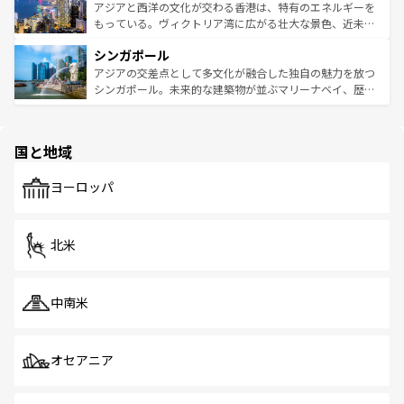
ひ現地で味わいたい。どの地域を訪れてもあたたかい人々
帯で自然と触れ合い、南部ではプーケットやクラビの美し
アジアと西洋の文化が交わる香港は、特有のエネルギーを
が旅行者を迎えてくれるので、きっと忘れられない旅にな
いビーチでリゾート気分を楽しむことができる。タイ料理
もっている。ヴィクトリア湾に広がる壮大な景色、近未来
るはずだ。 なお、新着のベトナム情報は
コンテンツ一覧
を
は世界的に有名で、屋台から高級レストランまで味覚を刺
的なアートスポット、そして歴史と現代が融合した町並
参照してほしい。
シンガポール
激する。気候は一年中温暖で、どの季節にも異なる楽しみ
み、どこを訪れても感動するはず。観光スポットが密集し
が待っている。親しみやすいタイの人々、仏教を中心とし
ており、効率よく見どころを回れるのも魅力。息をのむよ
アジアの交差点として多文化が融合した独自の魅力を放つ
た文化、そして多様な観光資源が、訪れる旅人を魅了し続
うな絶景から文化的な体験まで、香港を存分に楽しみ尽く
シンガポール。未来的な建築物が並ぶマリーナベイ、歴史
ける。 なお、新着のタイ情報は
コンテンツ一覧
を参照して
そう。 なお、新着の香港情報は
コンテンツ一覧
を参照して
と伝統を感じられるエスニックタウン、多数の緑豊かな公
ほしい。
ほしい。
園や自然保護区など、自然が調和した近代的な景観と文化
の多様性あふれるカラフルな町は、どこを歩いても新しい
国と地域
発見がある。さらに、治安のよさや充実した公共交通機関
も、旅行者にとっては魅力的なポイント。グルメも豊富
で、ホーカーズは地元の風情を楽しめる外せないスポット
ヨーロッパ
だ。訪れる人を飽きさせないシンガポールで、多様な魅力
を体感しよう。 なお、新着のシンガポール情報は
コンテン
ツ一覧
を参照してほしい。
北米
中南米
オセアニア