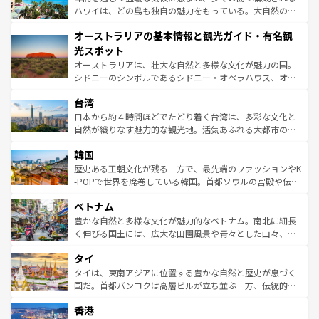
西部には大自然が広がり、グランドキャニオンやイエロー
ハワイは、どの島も独自の魅力をもっている。大自然の神
ストーン国立公園といった絶景が堪能できる。さらに、南
秘を感じたいなら、火山が生み出した壮大な景観を誇るハ
オーストラリアの基本情報と観光ガイド・有名観
部のニューオーリンズでは、音楽と美食が融合した独特の
ワイ島は見逃せない。また、定番の観光地といえばオアフ
文化が魅力。旅行者はアメリカの各地域で異なる魅力を楽
島だが、静かな自然を求めるならマウイ島やカウアイ島が
光スポット
しみながら、その多様性と豊かな歴史を感じることができ
おすすめ。エメラルドグリーンに輝く海をはじめ、豊かな
オーストラリアは、壮大な自然と多様な文化が魅力の国。
るだろう。車でのロードトリップや列車の旅も、アメリカ
文化や歴史が息づいている。「アロハスピリット」と呼ば
シドニーのシンボルであるシドニー・オペラハウス、オー
ならではの贅沢な旅のスタイルだ。 なお、新着のアメリカ
れるおもてなしの心で訪れる人々を迎えてくれるハワイの
ストラリア東海岸北部に広がる大サンゴ礁地帯グレートバ
情報は
コンテンツ一覧
を参照してほしい。
人々、おいしいローカルフードやハワイアンミュージッ
台湾
リアリーフや大陸中央部にそびえるウルル（エアーズロッ
ク、伝統的なフラダンスなど、すべてがハワイの魅力を彩
ク）、タスマニアの美しい原生林やケアンズの熱帯雨林な
日本から約４時間ほどでたどり着く台湾は、多彩な文化と
っている。訪れるたびに新しい発見と感動が待っているハ
ど、見どころがたくさん。また、カフェやワイン、オージ
自然が織りなす魅力的な観光地。活気あふれる大都市の台
ワイを、存分に味わってほしい。 なお、新着のハワイ情報
ービーフなどの食文化も豊かで、美味しいものであふれて
北やノスタルジックな町並みが人気な九份（ジォウフェ
は
コンテンツ一覧
を参照してほしい。
韓国
いる。アクティビティも充実しており、サーフィンやダイ
ン）、静ひつな山岳地帯である台湾東部など、都市の喧騒
ビング、ハイキングなど、アウトドア好きにはたまらな
と山間の静けさが共存しており、訪れる人に新しい発見と
歴史ある王朝文化が残る一方で、最先端のファッションやK
い。オーストラリアの多彩な魅力を存分に味わいつくそ
驚きをもたらしてくれる。また、奥深い台湾の食文化も魅
-POPで世界を席巻している韓国。首都ソウルの宮殿や伝統
う。 なお、新着のオーストラリア情報は
コンテンツ一覧
を
力で、夜市などの屋台グルメから高級料理、ヘルシーで美
家屋が並ぶエリアでは韓国の歴史と文化に浸ることがで
参照してほしい。
ベトナム
容にもいいと評判のスイーツなど、バラエティ豊かな料理
き、地方に足を延ばせば四季折々の自然美を楽しむことが
が味わえる。 なお、新着の台湾情報は
コンテンツ一覧
を参
できる。そして、キムチや焼肉、絶品のストリートフード
豊かな自然と多様な文化が魅力的なベトナム。南北に細長
照してほしい。
まで、さまざまな韓国料理が待っている。夜には、韓国な
く伸びる国土には、広大な田園風景や青々とした山々、世
らではのナイトライフも堪能できる。あたたかいホスピタ
界遺産に登録された壮大な自然景観が点在し、都市部では
タイ
リティに包まれながら、韓国の多彩な魅力を心ゆくまで味
急速な発展と共に伝統が息づく。ハノイの古い町並みやホ
わってみてほしい。 なお、新着の韓国情報は
コンテンツ一
ーチミン市のフランス統治時代の建物も、独特の雰囲気を
タイは、東南アジアに位置する豊かな自然と歴史が息づく
覧
を参照してほしい。
醸し出している。また、バラエティの豊かさとおいしさで
国だ。首都バンコクは高層ビルが立ち並ぶ一方、伝統的な
世界中の食通を魅了してやまないベトナム料理も魅力のひ
寺院や市場がいたるところに点在し、古きよき文化と現代
香港
とつ。フォーやバインミー、ベトナムコーヒーなどは、ぜ
の活気が交差している。北部ではチェンマイなどの山岳地