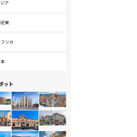
アジア
中近東
アフリカ
日本
ポット