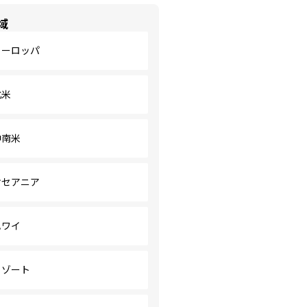
域
ヨーロッパ
北米
中南米
オセアニア
ハワイ
リゾート