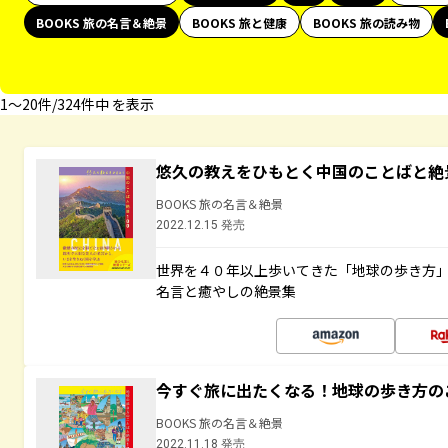
BOOKS 旅の名言＆絶景
BOOKS 旅と健康
BOOKS 旅の読み物
1〜20件/324件中 を表示
悠久の教えをひもとく中国のことばと絶
BOOKS 旅の名言＆絶景
2022.12.15 発売
世界を４０年以上歩いてきた「地球の歩き方
名言と癒やしの絶景集
今すぐ旅に出たくなる！地球の歩き方の
BOOKS 旅の名言＆絶景
2022.11.18 発売