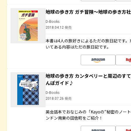
地球の歩き方 ガチ冒険～地球の歩き方
D-Books
2018.04.12 発売
本書は4人の旅好きによるただの旅日記です。
いてある内容はただの旅日記です。
地球の歩き方 カンタベリーと周辺のす
んぽガイド♪
D-Books
2018.07.26 発売
英会話本でおなじみの「Kayoの“秘密のノー
ンドン南東の田舎町をご紹介！