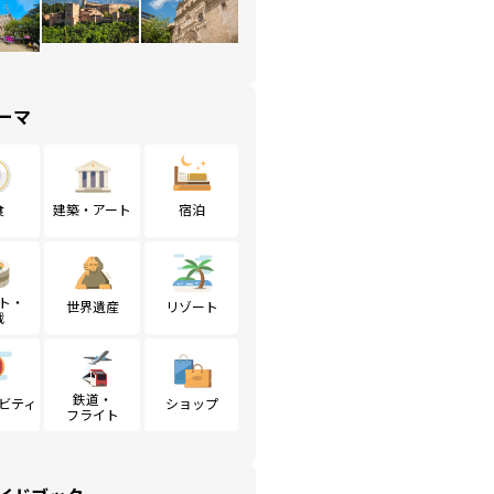
ーマ
食
建築・アート
宿泊
ト・
世界遺産
リゾート
戦
鉄道・
ビティ
ショップ
フライト