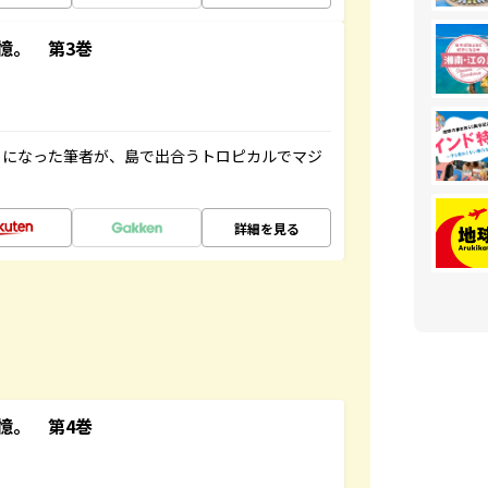
憶。 第3巻
とになった筆者が、島で出合うトロピカルでマジ
詳細を見る
憶。 第4巻