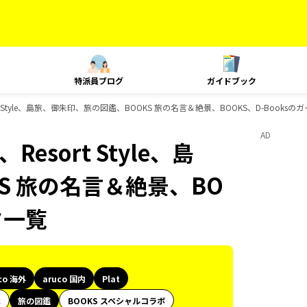
特派員ブログ
ガイドブック
esort Style、島旅、御朱印、旅の図鑑、BOOKS 旅の名言＆絶景、BOOKS、D-Book
AD
、Resort Style、島
S 旅の名言＆絶景、BO
ク一覧
co 海外
aruco 国内
Plat
代
旅の図鑑
BOOKS スペシャルコラボ