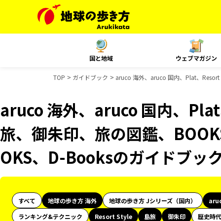
国と地域
ウェブマガジン
TOP
ガイドブック
aruco 海外、aruco 国内、Plat、R
aruco 海外、aruco 国内、Plat
旅、御朱印、旅の図鑑、BOOK
OKS、D-Booksのガイドブッ
すべて
地球の歩き方 海外
地球の歩き方 Jシリーズ（国内）
aru
ランキング&テクニック
Resort Style
島旅
御朱印
歴史時