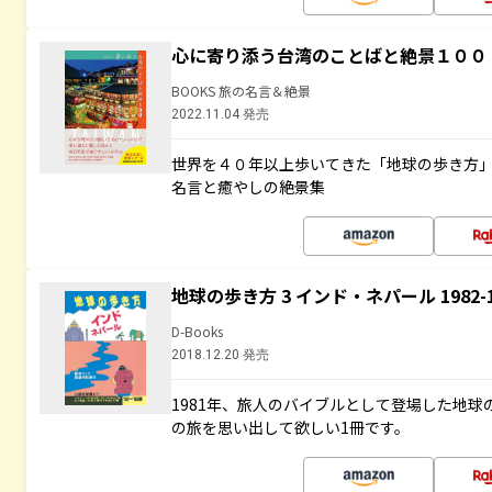
心に寄り添う台湾のことばと絶景１００
BOOKS 旅の名言＆絶景
2022.11.04 発売
世界を４０年以上歩いてきた「地球の歩き方
名言と癒やしの絶景集
地球の歩き方 3 インド・ネパール 1982
D-Books
2018.12.20 発売
1981年、旅人のバイブルとして登場した地
の旅を思い出して欲しい1冊です。