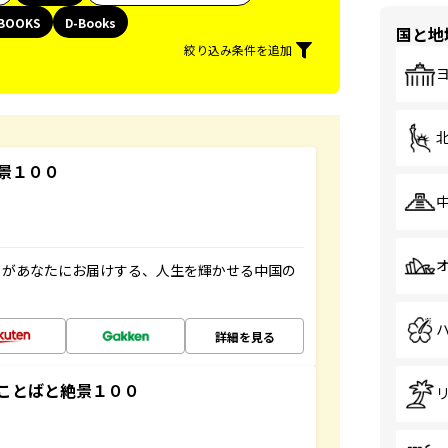
BOOKS
D-Books
国と地
絞り込み条件を追加
景１００
」があなたにお届けする、人生を輝かせる中国の
詳細を見る
ことばと絶景１００