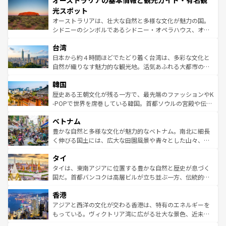
オーストラリアの基本情報と観光ガイド・有名観
ワイ島は見逃せない。また、定番の観光地といえばオアフ
文化が魅力。旅行者はアメリカの各地域で異なる魅力を楽
島だが、静かな自然を求めるならマウイ島やカウアイ島が
光スポット
しみながら、その多様性と豊かな歴史を感じることができ
おすすめ。エメラルドグリーンに輝く海をはじめ、豊かな
オーストラリアは、壮大な自然と多様な文化が魅力の国。
るだろう。車でのロードトリップや列車の旅も、アメリカ
文化や歴史が息づいている。「アロハスピリット」と呼ば
シドニーのシンボルであるシドニー・オペラハウス、オー
ならではの贅沢な旅のスタイルだ。 なお、新着のアメリカ
れるおもてなしの心で訪れる人々を迎えてくれるハワイの
ストラリア東海岸北部に広がる大サンゴ礁地帯グレートバ
情報は
コンテンツ一覧
を参照してほしい。
人々、おいしいローカルフードやハワイアンミュージッ
台湾
リアリーフや大陸中央部にそびえるウルル（エアーズロッ
ク、伝統的なフラダンスなど、すべてがハワイの魅力を彩
ク）、タスマニアの美しい原生林やケアンズの熱帯雨林な
日本から約４時間ほどでたどり着く台湾は、多彩な文化と
っている。訪れるたびに新しい発見と感動が待っているハ
ど、見どころがたくさん。また、カフェやワイン、オージ
自然が織りなす魅力的な観光地。活気あふれる大都市の台
ワイを、存分に味わってほしい。 なお、新着のハワイ情報
ービーフなどの食文化も豊かで、美味しいものであふれて
北やノスタルジックな町並みが人気な九份（ジォウフェ
は
コンテンツ一覧
を参照してほしい。
韓国
いる。アクティビティも充実しており、サーフィンやダイ
ン）、静ひつな山岳地帯である台湾東部など、都市の喧騒
ビング、ハイキングなど、アウトドア好きにはたまらな
と山間の静けさが共存しており、訪れる人に新しい発見と
歴史ある王朝文化が残る一方で、最先端のファッションやK
い。オーストラリアの多彩な魅力を存分に味わいつくそ
驚きをもたらしてくれる。また、奥深い台湾の食文化も魅
-POPで世界を席巻している韓国。首都ソウルの宮殿や伝統
う。 なお、新着のオーストラリア情報は
コンテンツ一覧
を
力で、夜市などの屋台グルメから高級料理、ヘルシーで美
家屋が並ぶエリアでは韓国の歴史と文化に浸ることがで
参照してほしい。
ベトナム
容にもいいと評判のスイーツなど、バラエティ豊かな料理
き、地方に足を延ばせば四季折々の自然美を楽しむことが
が味わえる。 なお、新着の台湾情報は
コンテンツ一覧
を参
できる。そして、キムチや焼肉、絶品のストリートフード
豊かな自然と多様な文化が魅力的なベトナム。南北に細長
照してほしい。
まで、さまざまな韓国料理が待っている。夜には、韓国な
く伸びる国土には、広大な田園風景や青々とした山々、世
らではのナイトライフも堪能できる。あたたかいホスピタ
界遺産に登録された壮大な自然景観が点在し、都市部では
タイ
リティに包まれながら、韓国の多彩な魅力を心ゆくまで味
急速な発展と共に伝統が息づく。ハノイの古い町並みやホ
わってみてほしい。 なお、新着の韓国情報は
コンテンツ一
ーチミン市のフランス統治時代の建物も、独特の雰囲気を
タイは、東南アジアに位置する豊かな自然と歴史が息づく
覧
を参照してほしい。
醸し出している。また、バラエティの豊かさとおいしさで
国だ。首都バンコクは高層ビルが立ち並ぶ一方、伝統的な
世界中の食通を魅了してやまないベトナム料理も魅力のひ
寺院や市場がいたるところに点在し、古きよき文化と現代
香港
とつ。フォーやバインミー、ベトナムコーヒーなどは、ぜ
の活気が交差している。北部ではチェンマイなどの山岳地
ひ現地で味わいたい。どの地域を訪れてもあたたかい人々
帯で自然と触れ合い、南部ではプーケットやクラビの美し
アジアと西洋の文化が交わる香港は、特有のエネルギーを
が旅行者を迎えてくれるので、きっと忘れられない旅にな
いビーチでリゾート気分を楽しむことができる。タイ料理
もっている。ヴィクトリア湾に広がる壮大な景色、近未来
るはずだ。 なお、新着のベトナム情報は
コンテンツ一覧
を
は世界的に有名で、屋台から高級レストランまで味覚を刺
的なアートスポット、そして歴史と現代が融合した町並