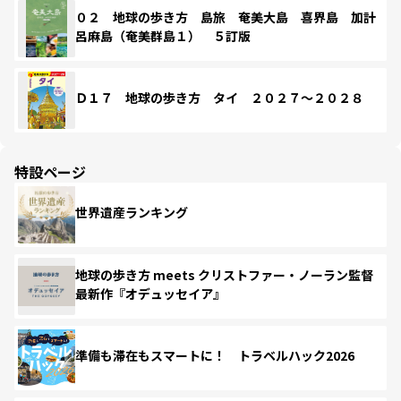
０２ 地球の歩き方 島旅 奄美大島 喜界島 加計
呂麻島（奄美群島１） ５訂版
Ｄ１７ 地球の歩き方 タイ ２０２７～２０２８
特設ページ
世界遺産ランキング
地球の歩き方 meets クリストファー・ノーラン監督
最新作『オデュッセイア』
準備も滞在もスマートに！ トラベルハック2026