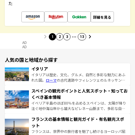
た
詳細を見る
…
1
2
3
13
AD
AD
人気の国と地域から探す
イタリア
イタリアは歴史、文化、グルメ、自然と多彩な魅力にあふ
れた国。
ローマ
の古代遺跡やフィレンツェのルネッサンス
美術、ヴェネツィアの運河など、歴史あるスポットはもち
スペインの観光ポイントと人気スポット・知ってお
ろん、トスカーナの美しい田園風景やアマルフィ海岸の絶
景など、自然景観も見逃せない。観光の合間には、本場の
くべき基本情報
ピザやパスタなど、絶品のイタリア料理を堪能することも
イベリア半島のほぼ80％を占めるスペインは、太陽が降り
できる。朝目覚めてから夜眠るまで、すべての瞬間を楽し
注ぐ地中海沿岸から雄大なピレネー山脈まで、多彩な自然
ませてくれるイタリアで、忘れられない旅をしてみよう！
と文化が詰まったヨーロッパ屈指の旅行先だ。多様な地域
なお、新着のイタリア情報は
コンテンツ一覧
を参照してほ
フランスの基本情報と観光ガイド・有名観光スポ
文化が根付くこの国では、情熱的なフラメンコ、熱気あふ
しい。
れる闘牛、そして美味しいタパスが生活の一部となってい
ット
る。首都マドリードの洗練された雰囲気や、バルセロナの
フランスは、世界中の旅行者を魅了し続けるヨーロッパ屈