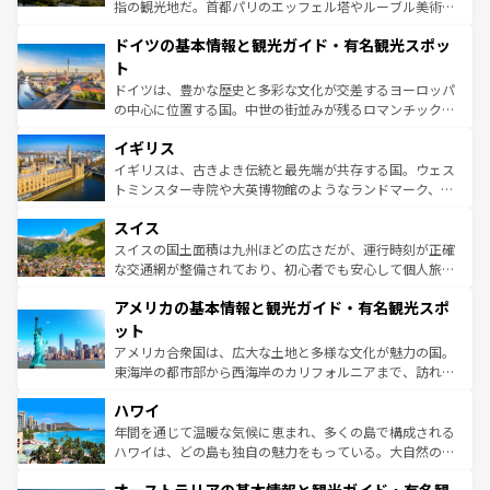
アートに溢れた街角から、地方では古代ローマ遺跡や中世
指の観光地だ。首都パリのエッフェル塔やルーブル美術館
の城塞都市、穏やかなビーチリゾートまで多彩な表情を見
といった象徴的なスポットから、田舎町の古風な美しさま
せる。地方によって風土や気候が異なるスペインはその個
ドイツの基本情報と観光ガイド・有名観光スポッ
で、幅広い魅力が詰まっている。華麗な宮殿、歴史的な大
性で訪れる人を魅了する。 なお、新着のスペイン情報は
コ
聖堂、美しいビーチ、そして豊かな自然が、訪れる者を心
ト
ンテンツ一覧
を参照してほしい。
から魅了する。また、フランスは美食の国としても知ら
ドイツは、豊かな歴史と多彩な文化が交差するヨーロッパ
れ、フランス料理はユネスコ無形文化遺産にも登録されて
の中心に位置する国。中世の街並みが残るロマンチック街
いる。シャンパンの発祥地であるランス、プロヴァンスの
道から、未来を先取りするようなモダンな都市まで多様な
香り高いラベンダー畑など、多彩な楽しみ方が可能だ。さ
イギリス
顔を持つこの国は、どこを歩いても飽きることがない。ベ
らに、パリ以外の地域にも魅力が溢れており、どの街角に
ルリンの文化的活気、バイエルン州のアルプスの絶景、そ
イギリスは、古きよき伝統と最先端が共存する国。ウェス
も豊かな歴史と文化が息づいている。パリ以外の個性あふ
してライン川沿いのワイン畑といった風景は必見。ビール
トミンスター寺院や大英博物館のようなランドマーク、歴
れる地方に足を運ぶとそれぞれで全く異なる文化を体験で
とソーセージを味わいながら地元の人と過ごす楽しい時間
史ある大学都市、美しい丘陵地帯や牧歌的な風景など、エ
きるだろう。 なお、新着のフランス情報は
コンテンツ一覧
スイス
は、お酒好きな人にはぜひ体験してほしい。 なお、新着の
リアごとに異なる魅力がある。また、優雅なアフタヌーン
を参照してほしい。
ドイツ情報は
コンテンツ一覧
を参照してほしい。
ティー、ビール好きにはたまらない英国パブ、サッカー観
スイスの国土面積は九州ほどの広さだが、運行時刻が正確
戦など、本場だからこそできる体験も豊富。イギリスを旅
な交通網が整備されており、初心者でも安心して個人旅行
して楽しみつくそう。 なお、新着のイギリス情報は
コンテ
を楽しめる。日本同様に時刻表どおりの旅が可能だ。中世
アメリカの基本情報と観光ガイド・有名観光スポ
ンツ一覧
を参照してほしい。
の建物がそのまま残る町や、スイスならではのユニークな
博物館もあり、アルプス観光だけでなく町歩きも満喫する
ット
ことができる。国民の所得が高いため物価も高いが、旅行
アメリカ合衆国は、広大な土地と多様な文化が魅力の国。
者向けの交通パス提供のサービスもあり、うまく活用すれ
東海岸の都市部から西海岸のカリフォルニアまで、訪れる
ば市内交通費無料で観光を楽しむこともできる。 なお、新
場所ごとに異なる風景と体験が待っている。ニューヨーク
着のスイス情報は
コンテンツ一覧
を参照してほしい。
ハワイ
のような巨大都市は、観光、ショッピング、エンターテイ
ンメントが詰まった刺激的なスポットだ。一方、アメリカ
年間を通じて温暖な気候に恵まれ、多くの島で構成される
西部には大自然が広がり、グランドキャニオンやイエロー
ハワイは、どの島も独自の魅力をもっている。大自然の神
ストーン国立公園といった絶景が堪能できる。さらに、南
秘を感じたいなら、火山が生み出した壮大な景観を誇るハ
部のニューオーリンズでは、音楽と美食が融合した独特の