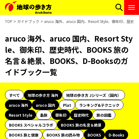
TOP
ガイドブック
aruco 海外、aruco 国内、Resort Style、御朱印
aruco 海外、aruco 国内、Resort Sty
le、御朱印、歴史時代、BOOKS 旅の
名言＆絶景、BOOKS、D-Booksのガ
イドブック一覧
すべて
地球の歩き方 海外
地球の歩き方 Jシリーズ（国内）
aruco 海外
aruco 国内
Plat
ランキング&テクニック
Resort Style
島旅
御朱印
歴史時代
旅の図鑑
BOOKS スペシャルコラボ
BOOKS 旅の名言＆絶景
BOOKS 旅と健康
BOOKS 旅の読み物
BOOKS
D-Books