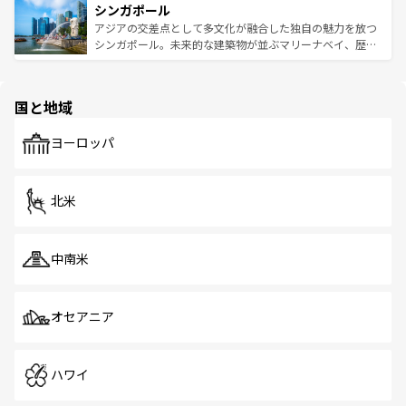
参照してほしい。
シンガポール
激する。気候は一年中温暖で、どの季節にも異なる楽しみ
み、どこを訪れても感動するはず。観光スポットが密集し
が待っている。親しみやすいタイの人々、仏教を中心とし
ており、効率よく見どころを回れるのも魅力。息をのむよ
アジアの交差点として多文化が融合した独自の魅力を放つ
た文化、そして多様な観光資源が、訪れる旅人を魅了し続
うな絶景から文化的な体験まで、香港を存分に楽しみ尽く
シンガポール。未来的な建築物が並ぶマリーナベイ、歴史
ける。 なお、新着のタイ情報は
コンテンツ一覧
を参照して
そう。 なお、新着の香港情報は
コンテンツ一覧
を参照して
と伝統を感じられるエスニックタウン、多数の緑豊かな公
ほしい。
ほしい。
園や自然保護区など、自然が調和した近代的な景観と文化
の多様性あふれるカラフルな町は、どこを歩いても新しい
国と地域
発見がある。さらに、治安のよさや充実した公共交通機関
も、旅行者にとっては魅力的なポイント。グルメも豊富
で、ホーカーズは地元の風情を楽しめる外せないスポット
ヨーロッパ
だ。訪れる人を飽きさせないシンガポールで、多様な魅力
を体感しよう。 なお、新着のシンガポール情報は
コンテン
ツ一覧
を参照してほしい。
北米
中南米
オセアニア
ハワイ