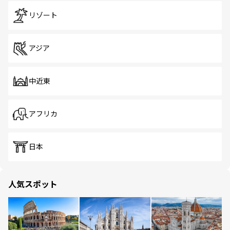
リゾート
アジア
中近東
アフリカ
日本
人気スポット