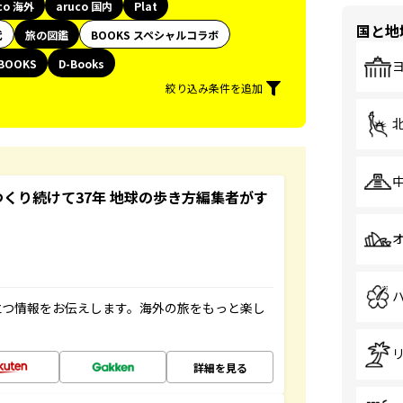
co 海外
aruco 国内
Plat
国と地
代
旅の図鑑
BOOKS スペシャルコラボ
BOOKS
D-Books
絞り込み条件を追加
つくり続けて37年 地球の歩き方編集者がす
立つ情報をお伝えします。海外の旅をもっと楽し
詳細を見る