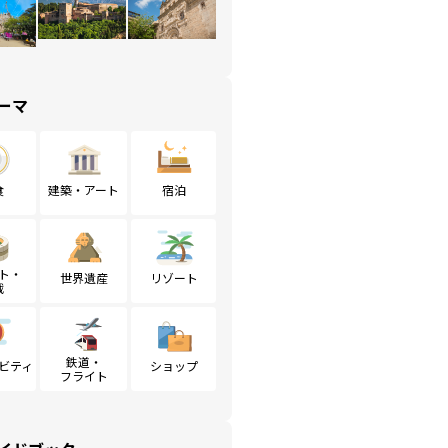
ーマ
食
建築・アート
宿泊
ト・
世界遺産
リゾート
戦
鉄道・
ビティ
ショップ
フライト