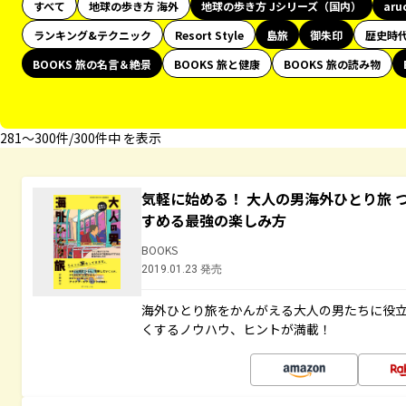
すべて
地球の歩き方 海外
地球の歩き方 Jシリーズ（国内）
aru
ランキング&テクニック
Resort Style
島旅
御朱印
歴史時
BOOKS 旅の名言＆絶景
BOOKS 旅と健康
BOOKS 旅の読み物
281〜300件/300件中 を表示
気軽に始める！ 大人の男海外ひとり旅 
すめる最強の楽しみ方
BOOKS
2019.01.23 発売
海外ひとり旅をかんがえる大人の男たちに役
くするノウハウ、ヒントが満載！