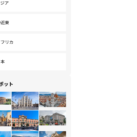
アジア
中近東
アフリカ
日本
ポット