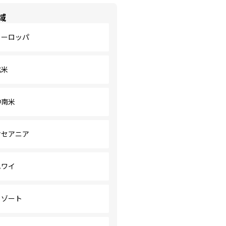
域
ヨーロッパ
北米
中南米
オセアニア
ハワイ
リゾート