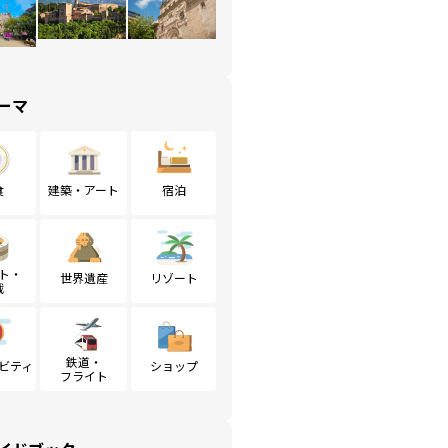
ーマ
食
建築・アート
宿泊
ト・
世界遺産
リゾート
戦
鉄道・
ビティ
ショップ
フライト