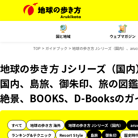
国と地域
ウェブマガジン
TOP
ガイドブック
地球の歩き方 Jシリーズ（国内）、aruc
地球の歩き方 Jシリーズ（国内）、
国内、島旅、御朱印、旅の図鑑、
絶景、BOOKS、D-Books
すべて
地球の歩き方 海外
地球の歩き方 Jシリーズ（国内）
aru
ランキング&テクニック
Resort Style
島旅
御朱印
歴史時