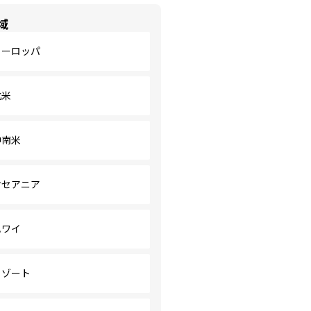
域
ヨーロッパ
北米
中南米
オセアニア
ハワイ
リゾート