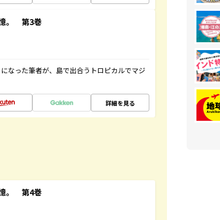
憶。 第3巻
とになった筆者が、島で出合うトロピカルでマジ
詳細を見る
憶。 第4巻