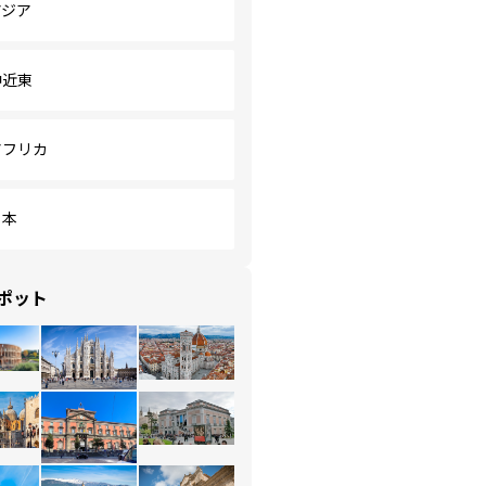
アジア
中近東
アフリカ
日本
ポット