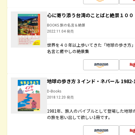
心に寄り添う台湾のことばと絶景１００
BOOKS 旅の名言＆絶景
2022.11.04 発売
世界を４０年以上歩いてきた「地球の歩き方
名言と癒やしの絶景集
地球の歩き方 3 インド・ネパール 1982
D-Books
2018.12.20 発売
1981年、旅人のバイブルとして登場した地
の旅を思い出して欲しい1冊です。