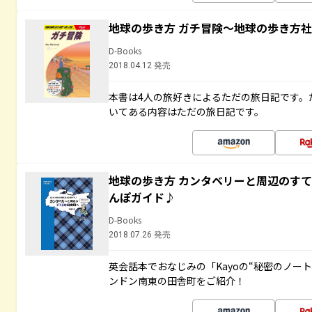
地球の歩き方 ガチ冒険～地球の歩き方
D-Books
2018.04.12 発売
本書は4人の旅好きによるただの旅日記です。
いてある内容はただの旅日記です。
地球の歩き方 カンタベリーと周辺のす
んぽガイド♪
D-Books
2018.07.26 発売
英会話本でおなじみの「Kayoの“秘密のノー
ンドン南東の田舎町をご紹介！