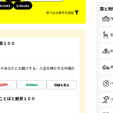
BOOKS
D-Books
国と地
絞り込み条件を追加
景１００
」があなたにお届けする、人生を輝かせる中国の
詳細を見る
ことばと絶景１００