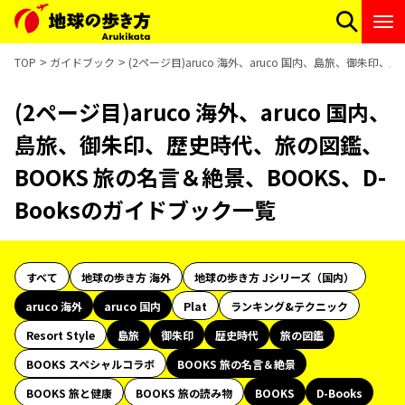
TOP
ガイドブック
(2ページ目)aruco 海外、aruco 国内、島旅、御朱印
(2ページ目)aruco 海外、aruco 国内、
島旅、御朱印、歴史時代、旅の図鑑、
BOOKS 旅の名言＆絶景、BOOKS、D-
Booksのガイドブック一覧
すべて
地球の歩き方 海外
地球の歩き方 Jシリーズ（国内）
aruco 海外
aruco 国内
Plat
ランキング&テクニック
Resort Style
島旅
御朱印
歴史時代
旅の図鑑
BOOKS スペシャルコラボ
BOOKS 旅の名言＆絶景
BOOKS 旅と健康
BOOKS 旅の読み物
BOOKS
D-Books