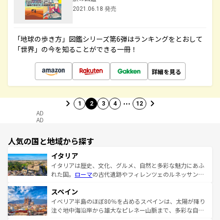
2021.06.18 発売
「地球の歩き方」図鑑シリーズ第6弾はランキングをとおして
「世界」の今を知ることができる一冊！
詳細を見る
…
1
2
3
4
12
AD
AD
人気の国と地域から探す
イタリア
イタリアは歴史、文化、グルメ、自然と多彩な魅力にあふ
れた国。
ローマ
の古代遺跡やフィレンツェのルネッサンス
美術、ヴェネツィアの運河など、歴史あるスポットはもち
スペイン
ろん、トスカーナの美しい田園風景やアマルフィ海岸の絶
景など、自然景観も見逃せない。観光の合間には、本場の
イベリア半島のほぼ80％を占めるスペインは、太陽が降り
ピザやパスタなど、絶品のイタリア料理を堪能することも
注ぐ地中海沿岸から雄大なピレネー山脈まで、多彩な自然
できる。朝目覚めてから夜眠るまで、すべての瞬間を楽し
と文化が詰まったヨーロッパ屈指の旅行先だ。多様な地域