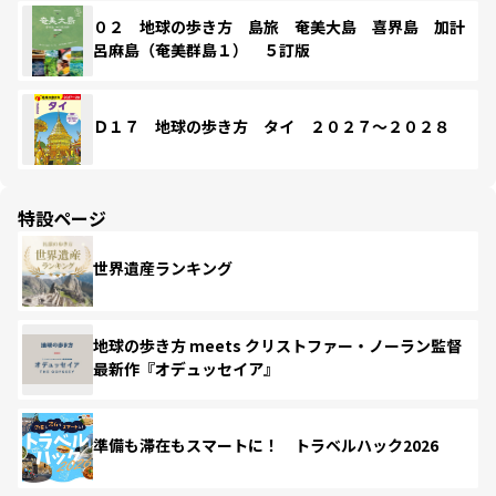
０２ 地球の歩き方 島旅 奄美大島 喜界島 加計
呂麻島（奄美群島１） ５訂版
Ｄ１７ 地球の歩き方 タイ ２０２７～２０２８
特設ページ
世界遺産ランキング
地球の歩き方 meets クリストファー・ノーラン監督
最新作『オデュッセイア』
準備も滞在もスマートに！ トラベルハック2026