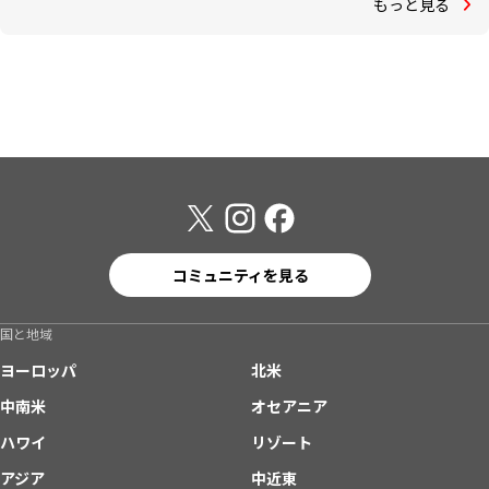
もっと見る
コミュニティを見る
国と地域
ヨーロッパ
北米
中南米
オセアニア
ハワイ
リゾート
アジア
中近東