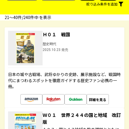
絞り込み条件を追加
21〜40件/240件中 を表示
Ｈ０１ 戦国
歴史時代
2025.10.23 発売
日本の城や古戦場、武将ゆかりの史跡、展示施設など、戦国時
代にまつわるスポットを徹底ガイドする歴史ファン必携の一
冊。
詳細を見る
Ｗ０１ 世界２４４の国と地域 改訂
版