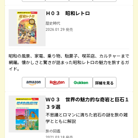
Ｈ０３ 昭和レトロ
歴史時代
2026.01.29 発売
昭和の風景、家電、乗り物、駄菓子、喫茶店、カルチャーまで
網羅。懐かしさと驚きが詰まった昭和レトロの魅力を旅するガ
イド。
詳細を見る
Ｗ０３ 世界の魅力的な奇岩と巨石１
３９選
不思議とロマンに満ちた岩石の謎を旅の雑
学とともに解説
旅の図鑑
2021.03.18 発売