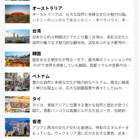
ストーン国立公園といった絶景が堪能できる。さらに、南
秘を感じたいなら、火山が生み出した壮大な景観を誇るハ
オーストラリア
部のニューオーリンズでは、音楽と美食が融合した独特の
ワイ島は見逃せない。また、定番の観光地といえばオアフ
文化が魅力。旅行者はアメリカの各地域で異なる魅力を楽
島だが、静かな自然を求めるならマウイ島やカウアイ島が
オーストラリアは、壮大な自然と多様な文化が魅力の国。
しみながら、その多様性と豊かな歴史を感じることができ
おすすめ。エメラルドグリーンに輝く海をはじめ、豊かな
シドニーのシンボルであるシドニー・オペラハウス、オー
るだろう。車でのロードトリップや列車の旅も、アメリカ
文化や歴史が息づいている。「アロハスピリット」と呼ば
ストラリア東海岸北部に広がる大サンゴ礁地帯グレートバ
ならではの贅沢な旅のスタイルだ。 なお、新着のアメリカ
台湾
れるおもてなしの心で訪れる人々を迎えてくれるハワイの
リアリーフや大陸中央部にそびえるウルル（エアーズロッ
情報は
コンテンツ一覧
を参照してほしい。
人々、おいしいローカルフードやハワイアンミュージッ
ク）、タスマニアの美しい原生林やケアンズの熱帯雨林な
日本から約４時間ほどでたどり着く台湾は、多彩な文化と
ク、伝統的なフラダンスなど、すべてがハワイの魅力を彩
ど、見どころがたくさん。また、カフェやワイン、オージ
自然が織りなす魅力的な観光地。活気あふれる大都市の台
っている。訪れるたびに新しい発見と感動が待っているハ
ービーフなどの食文化も豊かで、美味しいものであふれて
北やノスタルジックな町並みが人気な九份（ジォウフェ
ワイを、存分に味わってほしい。 なお、新着のハワイ情報
韓国
いる。アクティビティも充実しており、サーフィンやダイ
ン）、静ひつな山岳地帯である台湾東部など、都市の喧騒
は
コンテンツ一覧
を参照してほしい。
ビング、ハイキングなど、アウトドア好きにはたまらな
と山間の静けさが共存しており、訪れる人に新しい発見と
歴史ある王朝文化が残る一方で、最先端のファッションやK
い。オーストラリアの多彩な魅力を存分に味わいつくそ
驚きをもたらしてくれる。また、奥深い台湾の食文化も魅
-POPで世界を席巻している韓国。首都ソウルの宮殿や伝統
う。 なお、新着のオーストラリア情報は
コンテンツ一覧
を
力で、夜市などの屋台グルメから高級料理、ヘルシーで美
家屋が並ぶエリアでは韓国の歴史と文化に浸ることがで
参照してほしい。
ベトナム
容にもいいと評判のスイーツなど、バラエティ豊かな料理
き、地方に足を延ばせば四季折々の自然美を楽しむことが
が味わえる。 なお、新着の台湾情報は
コンテンツ一覧
を参
できる。そして、キムチや焼肉、絶品のストリートフード
豊かな自然と多様な文化が魅力的なベトナム。南北に細長
照してほしい。
まで、さまざまな韓国料理が待っている。夜には、韓国な
く伸びる国土には、広大な田園風景や青々とした山々、世
らではのナイトライフも堪能できる。あたたかいホスピタ
界遺産に登録された壮大な自然景観が点在し、都市部では
タイ
リティに包まれながら、韓国の多彩な魅力を心ゆくまで味
急速な発展と共に伝統が息づく。ハノイの古い町並みやホ
わってみてほしい。 なお、新着の韓国情報は
コンテンツ一
ーチミン市のフランス統治時代の建物も、独特の雰囲気を
タイは、東南アジアに位置する豊かな自然と歴史が息づく
覧
を参照してほしい。
醸し出している。また、バラエティの豊かさとおいしさで
国だ。首都バンコクは高層ビルが立ち並ぶ一方、伝統的な
世界中の食通を魅了してやまないベトナム料理も魅力のひ
寺院や市場がいたるところに点在し、古きよき文化と現代
香港
とつ。フォーやバインミー、ベトナムコーヒーなどは、ぜ
の活気が交差している。北部ではチェンマイなどの山岳地
ひ現地で味わいたい。どの地域を訪れてもあたたかい人々
帯で自然と触れ合い、南部ではプーケットやクラビの美し
アジアと西洋の文化が交わる香港は、特有のエネルギーを
が旅行者を迎えてくれるので、きっと忘れられない旅にな
いビーチでリゾート気分を楽しむことができる。タイ料理
もっている。ヴィクトリア湾に広がる壮大な景色、近未来
るはずだ。 なお、新着のベトナム情報は
コンテンツ一覧
を
は世界的に有名で、屋台から高級レストランまで味覚を刺
的なアートスポット、そして歴史と現代が融合した町並