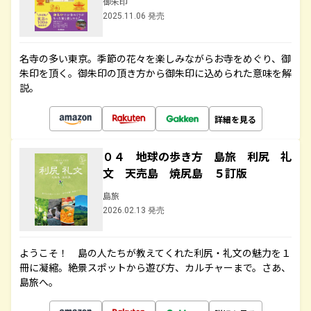
御朱印
2025.11.06 発売
名寺の多い東京。季節の花々を楽しみながらお寺をめぐり、御
朱印を頂く。御朱印の頂き方から御朱印に込められた意味を解
説。
詳細を見る
０４ 地球の歩き方 島旅 利尻 礼
文 天売島 焼尻島 ５訂版
島旅
2026.02.13 発売
ようこそ！ 島の人たちが教えてくれた利尻・礼文の魅力を１
冊に凝縮。絶景スポットから遊び方、カルチャーまで。さあ、
島旅へ。