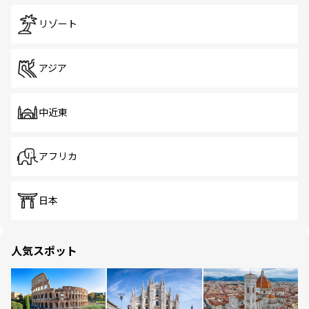
リゾート
アジア
中近東
アフリカ
日本
人気スポット