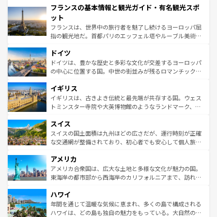
フランスの基本情報と観光ガイド・有名観光スポ
ませてくれるイタリアで、忘れられない旅をしてみよう！
文化が根付くこの国では、情熱的なフラメンコ、熱気あふ
なお、新着のイタリア情報は
コンテンツ一覧
を参照してほ
れる闘牛、そして美味しいタパスが生活の一部となってい
ット
しい。
る。首都マドリードの洗練された雰囲気や、バルセロナの
フランスは、世界中の旅行者を魅了し続けるヨーロッパ屈
アートに溢れた街角から、地方では古代ローマ遺跡や中世
指の観光地だ。首都パリのエッフェル塔やルーブル美術館
の城塞都市、穏やかなビーチリゾートまで多彩な表情を見
といった象徴的なスポットから、田舎町の古風な美しさま
せる。地方によって風土や気候が異なるスペインはその個
ドイツ
で、幅広い魅力が詰まっている。華麗な宮殿、歴史的な大
性で訪れる人を魅了する。 なお、新着のスペイン情報は
コ
聖堂、美しいビーチ、そして豊かな自然が、訪れる者を心
ドイツは、豊かな歴史と多彩な文化が交差するヨーロッパ
ンテンツ一覧
を参照してほしい。
から魅了する。また、フランスは美食の国としても知ら
の中心に位置する国。中世の街並みが残るロマンチック街
れ、フランス料理はユネスコ無形文化遺産にも登録されて
道から、未来を先取りするようなモダンな都市まで多様な
イギリス
いる。シャンパンの発祥地であるランス、プロヴァンスの
顔を持つこの国は、どこを歩いても飽きることがない。ベ
香り高いラベンダー畑など、多彩な楽しみ方が可能だ。さ
ルリンの文化的活気、バイエルン州のアルプスの絶景、そ
イギリスは、古きよき伝統と最先端が共存する国。ウェス
らに、パリ以外の地域にも魅力が溢れており、どの街角に
してライン川沿いのワイン畑といった風景は必見。ビール
トミンスター寺院や大英博物館のようなランドマーク、歴
も豊かな歴史と文化が息づいている。パリ以外の個性あふ
とソーセージを味わいながら地元の人と過ごす楽しい時間
史ある大学都市、美しい丘陵地帯や牧歌的な風景など、エ
れる地方に足を運ぶとそれぞれで全く異なる文化を体験で
スイス
は、お酒好きな人にはぜひ体験してほしい。 なお、新着の
リアごとに異なる魅力がある。また、優雅なアフタヌーン
きるだろう。 なお、新着のフランス情報は
コンテンツ一覧
ドイツ情報は
コンテンツ一覧
を参照してほしい。
ティー、ビール好きにはたまらない英国パブ、サッカー観
スイスの国土面積は九州ほどの広さだが、運行時刻が正確
を参照してほしい。
戦など、本場だからこそできる体験も豊富。イギリスを旅
な交通網が整備されており、初心者でも安心して個人旅行
して楽しみつくそう。 なお、新着のイギリス情報は
コンテ
を楽しめる。日本同様に時刻表どおりの旅が可能だ。中世
アメリカ
ンツ一覧
を参照してほしい。
の建物がそのまま残る町や、スイスならではのユニークな
博物館もあり、アルプス観光だけでなく町歩きも満喫する
アメリカ合衆国は、広大な土地と多様な文化が魅力の国。
ことができる。国民の所得が高いため物価も高いが、旅行
東海岸の都市部から西海岸のカリフォルニアまで、訪れる
者向けの交通パス提供のサービスもあり、うまく活用すれ
場所ごとに異なる風景と体験が待っている。ニューヨーク
ハワイ
ば市内交通費無料で観光を楽しむこともできる。 なお、新
のような巨大都市は、観光、ショッピング、エンターテイ
着のスイス情報は
コンテンツ一覧
を参照してほしい。
ンメントが詰まった刺激的なスポットだ。一方、アメリカ
年間を通じて温暖な気候に恵まれ、多くの島で構成される
西部には大自然が広がり、グランドキャニオンやイエロー
ハワイは、どの島も独自の魅力をもっている。大自然の神