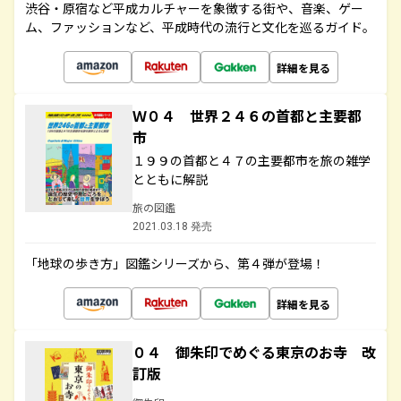
渋谷・原宿など平成カルチャーを象徴する街や、音楽、ゲー
ム、ファッションなど、平成時代の流行と文化を巡るガイド。
詳細を見る
Ｗ０４ 世界２４６の首都と主要都
市
１９９の首都と４７の主要都市を旅の雑学
とともに解説
旅の図鑑
2021.03.18 発売
「地球の歩き方」図鑑シリーズから、第４弾が登場！
詳細を見る
０４ 御朱印でめぐる東京のお寺 改
訂版