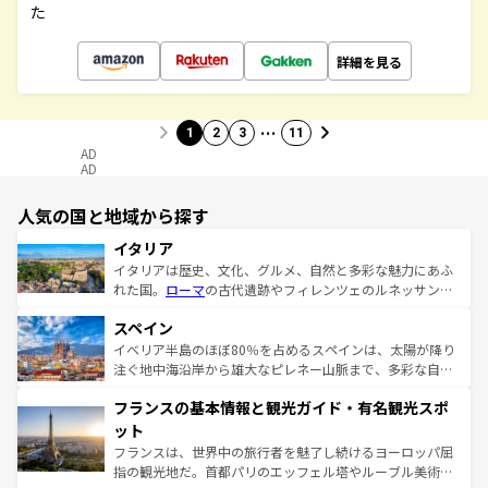
た
詳細を見る
…
1
2
3
11
AD
AD
人気の国と地域から探す
イタリア
イタリアは歴史、文化、グルメ、自然と多彩な魅力にあふ
れた国。
ローマ
の古代遺跡やフィレンツェのルネッサンス
美術、ヴェネツィアの運河など、歴史あるスポットはもち
スペイン
ろん、トスカーナの美しい田園風景やアマルフィ海岸の絶
景など、自然景観も見逃せない。観光の合間には、本場の
イベリア半島のほぼ80％を占めるスペインは、太陽が降り
ピザやパスタなど、絶品のイタリア料理を堪能することも
注ぐ地中海沿岸から雄大なピレネー山脈まで、多彩な自然
できる。朝目覚めてから夜眠るまで、すべての瞬間を楽し
と文化が詰まったヨーロッパ屈指の旅行先だ。多様な地域
フランスの基本情報と観光ガイド・有名観光スポ
ませてくれるイタリアで、忘れられない旅をしてみよう！
文化が根付くこの国では、情熱的なフラメンコ、熱気あふ
なお、新着のイタリア情報は
コンテンツ一覧
を参照してほ
れる闘牛、そして美味しいタパスが生活の一部となってい
ット
しい。
る。首都マドリードの洗練された雰囲気や、バルセロナの
フランスは、世界中の旅行者を魅了し続けるヨーロッパ屈
アートに溢れた街角から、地方では古代ローマ遺跡や中世
指の観光地だ。首都パリのエッフェル塔やルーブル美術館
の城塞都市、穏やかなビーチリゾートまで多彩な表情を見