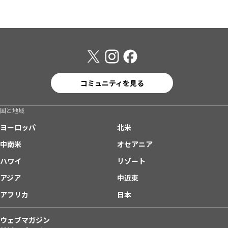
コミュニティを見る
国と地域
ヨーロッパ
北米
中南米
オセアニア
ハワイ
リゾート
アジア
中近東
アフリカ
日本
ウェブマガジン