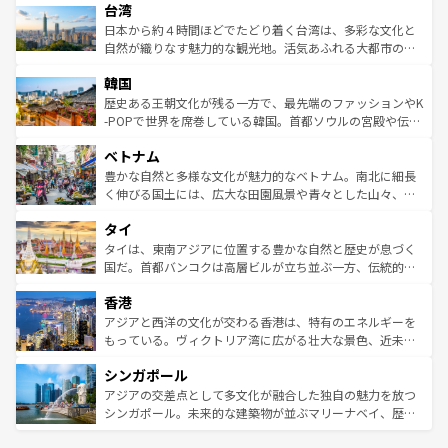
ならではの贅沢な旅のスタイルだ。 なお、新着のアメリカ
台湾
れるおもてなしの心で訪れる人々を迎えてくれるハワイの
リアリーフや大陸中央部にそびえるウルル（エアーズロッ
情報は
コンテンツ一覧
を参照してほしい。
人々、おいしいローカルフードやハワイアンミュージッ
ク）、タスマニアの美しい原生林やケアンズの熱帯雨林な
日本から約４時間ほどでたどり着く台湾は、多彩な文化と
ク、伝統的なフラダンスなど、すべてがハワイの魅力を彩
ど、見どころがたくさん。また、カフェやワイン、オージ
自然が織りなす魅力的な観光地。活気あふれる大都市の台
っている。訪れるたびに新しい発見と感動が待っているハ
ービーフなどの食文化も豊かで、美味しいものであふれて
北やノスタルジックな町並みが人気な九份（ジォウフェ
ワイを、存分に味わってほしい。 なお、新着のハワイ情報
韓国
いる。アクティビティも充実しており、サーフィンやダイ
ン）、静ひつな山岳地帯である台湾東部など、都市の喧騒
は
コンテンツ一覧
を参照してほしい。
ビング、ハイキングなど、アウトドア好きにはたまらな
と山間の静けさが共存しており、訪れる人に新しい発見と
歴史ある王朝文化が残る一方で、最先端のファッションやK
い。オーストラリアの多彩な魅力を存分に味わいつくそ
驚きをもたらしてくれる。また、奥深い台湾の食文化も魅
-POPで世界を席巻している韓国。首都ソウルの宮殿や伝統
う。 なお、新着のオーストラリア情報は
コンテンツ一覧
を
力で、夜市などの屋台グルメから高級料理、ヘルシーで美
家屋が並ぶエリアでは韓国の歴史と文化に浸ることがで
参照してほしい。
ベトナム
容にもいいと評判のスイーツなど、バラエティ豊かな料理
き、地方に足を延ばせば四季折々の自然美を楽しむことが
が味わえる。 なお、新着の台湾情報は
コンテンツ一覧
を参
できる。そして、キムチや焼肉、絶品のストリートフード
豊かな自然と多様な文化が魅力的なベトナム。南北に細長
照してほしい。
まで、さまざまな韓国料理が待っている。夜には、韓国な
く伸びる国土には、広大な田園風景や青々とした山々、世
らではのナイトライフも堪能できる。あたたかいホスピタ
界遺産に登録された壮大な自然景観が点在し、都市部では
タイ
リティに包まれながら、韓国の多彩な魅力を心ゆくまで味
急速な発展と共に伝統が息づく。ハノイの古い町並みやホ
わってみてほしい。 なお、新着の韓国情報は
コンテンツ一
ーチミン市のフランス統治時代の建物も、独特の雰囲気を
タイは、東南アジアに位置する豊かな自然と歴史が息づく
覧
を参照してほしい。
醸し出している。また、バラエティの豊かさとおいしさで
国だ。首都バンコクは高層ビルが立ち並ぶ一方、伝統的な
世界中の食通を魅了してやまないベトナム料理も魅力のひ
寺院や市場がいたるところに点在し、古きよき文化と現代
香港
とつ。フォーやバインミー、ベトナムコーヒーなどは、ぜ
の活気が交差している。北部ではチェンマイなどの山岳地
ひ現地で味わいたい。どの地域を訪れてもあたたかい人々
帯で自然と触れ合い、南部ではプーケットやクラビの美し
アジアと西洋の文化が交わる香港は、特有のエネルギーを
が旅行者を迎えてくれるので、きっと忘れられない旅にな
いビーチでリゾート気分を楽しむことができる。タイ料理
もっている。ヴィクトリア湾に広がる壮大な景色、近未来
るはずだ。 なお、新着のベトナム情報は
コンテンツ一覧
を
は世界的に有名で、屋台から高級レストランまで味覚を刺
的なアートスポット、そして歴史と現代が融合した町並
参照してほしい。
シンガポール
激する。気候は一年中温暖で、どの季節にも異なる楽しみ
み、どこを訪れても感動するはず。観光スポットが密集し
が待っている。親しみやすいタイの人々、仏教を中心とし
ており、効率よく見どころを回れるのも魅力。息をのむよ
アジアの交差点として多文化が融合した独自の魅力を放つ
た文化、そして多様な観光資源が、訪れる旅人を魅了し続
うな絶景から文化的な体験まで、香港を存分に楽しみ尽く
シンガポール。未来的な建築物が並ぶマリーナベイ、歴史
ける。 なお、新着のタイ情報は
コンテンツ一覧
を参照して
そう。 なお、新着の香港情報は
コンテンツ一覧
を参照して
と伝統を感じられるエスニックタウン、多数の緑豊かな公
ほしい。
ほしい。