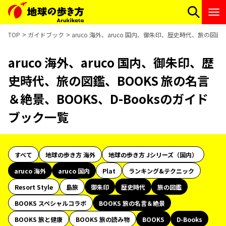
TOP
ガイドブック
aruco 海外、aruco 国内、御朱印、歴史時代、旅の図鑑
aruco 海外、aruco 国内、御朱印、歴
史時代、旅の図鑑、BOOKS 旅の名言
＆絶景、BOOKS、D-Booksのガイド
ブック一覧
すべて
地球の歩き方 海外
地球の歩き方 Jシリーズ（国内）
aruco 海外
aruco 国内
Plat
ランキング&テクニック
Resort Style
島旅
御朱印
歴史時代
旅の図鑑
BOOKS スペシャルコラボ
BOOKS 旅の名言＆絶景
BOOKS 旅と健康
BOOKS 旅の読み物
BOOKS
D-Books