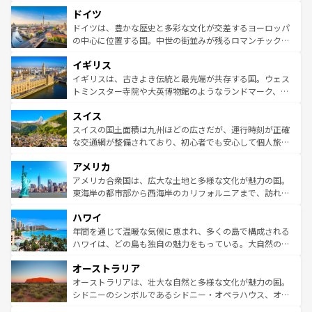
といった象徴的なスポットから、田舎町の古風な美しさま
せる。地方によって風土や気候が異なるスペインはその個
ドイツ
で、幅広い魅力が詰まっている。華麗な宮殿、歴史的な大
性で訪れる人を魅了する。 なお、新着のスペイン情報は
コ
聖堂、美しいビーチ、そして豊かな自然が、訪れる者を心
ドイツは、豊かな歴史と多彩な文化が交差するヨーロッパ
ンテンツ一覧
を参照してほしい。
から魅了する。また、フランスは美食の国としても知ら
の中心に位置する国。中世の街並みが残るロマンチック街
れ、フランス料理はユネスコ無形文化遺産にも登録されて
道から、未来を先取りするようなモダンな都市まで多様な
イギリス
いる。シャンパンの発祥地であるランス、プロヴァンスの
顔を持つこの国は、どこを歩いても飽きることがない。ベ
香り高いラベンダー畑など、多彩な楽しみ方が可能だ。さ
ルリンの文化的活気、バイエルン州のアルプスの絶景、そ
イギリスは、古きよき伝統と最先端が共存する国。ウェス
らに、パリ以外の地域にも魅力が溢れており、どの街角に
してライン川沿いのワイン畑といった風景は必見。ビール
トミンスター寺院や大英博物館のようなランドマーク、歴
も豊かな歴史と文化が息づいている。パリ以外の個性あふ
とソーセージを味わいながら地元の人と過ごす楽しい時間
史ある大学都市、美しい丘陵地帯や牧歌的な風景など、エ
れる地方に足を運ぶとそれぞれで全く異なる文化を体験で
スイス
は、お酒好きな人にはぜひ体験してほしい。 なお、新着の
リアごとに異なる魅力がある。また、優雅なアフタヌーン
きるだろう。 なお、新着のフランス情報は
コンテンツ一覧
ドイツ情報は
コンテンツ一覧
を参照してほしい。
ティー、ビール好きにはたまらない英国パブ、サッカー観
スイスの国土面積は九州ほどの広さだが、運行時刻が正確
を参照してほしい。
戦など、本場だからこそできる体験も豊富。イギリスを旅
な交通網が整備されており、初心者でも安心して個人旅行
して楽しみつくそう。 なお、新着のイギリス情報は
コンテ
を楽しめる。日本同様に時刻表どおりの旅が可能だ。中世
アメリカ
ンツ一覧
を参照してほしい。
の建物がそのまま残る町や、スイスならではのユニークな
博物館もあり、アルプス観光だけでなく町歩きも満喫する
アメリカ合衆国は、広大な土地と多様な文化が魅力の国。
ことができる。国民の所得が高いため物価も高いが、旅行
東海岸の都市部から西海岸のカリフォルニアまで、訪れる
者向けの交通パス提供のサービスもあり、うまく活用すれ
場所ごとに異なる風景と体験が待っている。ニューヨーク
ハワイ
ば市内交通費無料で観光を楽しむこともできる。 なお、新
のような巨大都市は、観光、ショッピング、エンターテイ
着のスイス情報は
コンテンツ一覧
を参照してほしい。
ンメントが詰まった刺激的なスポットだ。一方、アメリカ
年間を通じて温暖な気候に恵まれ、多くの島で構成される
西部には大自然が広がり、グランドキャニオンやイエロー
ハワイは、どの島も独自の魅力をもっている。大自然の神
ストーン国立公園といった絶景が堪能できる。さらに、南
秘を感じたいなら、火山が生み出した壮大な景観を誇るハ
オーストラリア
部のニューオーリンズでは、音楽と美食が融合した独特の
ワイ島は見逃せない。また、定番の観光地といえばオアフ
文化が魅力。旅行者はアメリカの各地域で異なる魅力を楽
島だが、静かな自然を求めるならマウイ島やカウアイ島が
オーストラリアは、壮大な自然と多様な文化が魅力の国。
しみながら、その多様性と豊かな歴史を感じることができ
おすすめ。エメラルドグリーンに輝く海をはじめ、豊かな
シドニーのシンボルであるシドニー・オペラハウス、オー
るだろう。車でのロードトリップや列車の旅も、アメリカ
文化や歴史が息づいている。「アロハスピリット」と呼ば
ストラリア東海岸北部に広がる大サンゴ礁地帯グレートバ