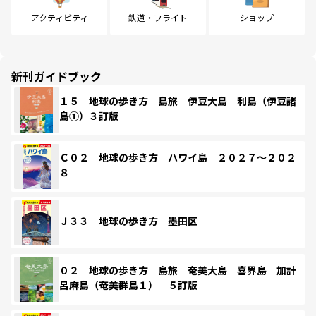
アクティビティ
鉄道・フライト
ショップ
新刊ガイドブック
１５ 地球の歩き方 島旅 伊豆大島 利島（伊豆諸
島①）３訂版
Ｃ０２ 地球の歩き方 ハワイ島 ２０２７～２０２
８
Ｊ３３ 地球の歩き方 墨田区
０２ 地球の歩き方 島旅 奄美大島 喜界島 加計
呂麻島（奄美群島１） ５訂版