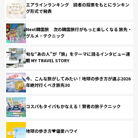
エアラインランキング 読者の投票をもとにランキン
グ形式で発表
Next韓国旅 次の韓国旅行がもっと楽しくなる 旅先・
グルメ・テクニック
旬な“あの人”が「旅」をテーマに語るインタビュー連
載 MY TRAVEL STORY
今、こんな旅がしてみたい！地球の歩き方が選ぶ2026
年絶対行くべき旅先30
コスパもタイパもかなえる！賢者の旅テクニック
地球の歩き方♥偏愛ハワイ