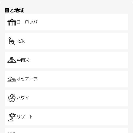
園や自然保護区など、自然が調和した近代的な景観と文化
の多様性あふれるカラフルな町は、どこを歩いても新しい
国と地域
発見がある。さらに、治安のよさや充実した公共交通機関
も、旅行者にとっては魅力的なポイント。グルメも豊富
で、ホーカーズは地元の風情を楽しめる外せないスポット
ヨーロッパ
だ。訪れる人を飽きさせないシンガポールで、多様な魅力
を体感しよう。 なお、新着のシンガポール情報は
コンテン
ツ一覧
を参照してほしい。
北米
中南米
オセアニア
ハワイ
リゾート