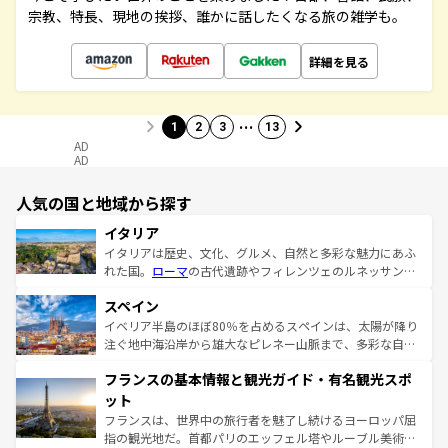
宗教、特長、現地の挨拶、誰かに話したくなる旅の雑学も。
詳細を見る
…
1
2
3
13
AD
AD
人気の国と地域から探す
イタリア
イタリアは歴史、文化、グルメ、自然と多彩な魅力にあふ
れた国。
ローマ
の古代遺跡やフィレンツェのルネッサンス
美術、ヴェネツィアの運河など、歴史あるスポットはもち
スペイン
ろん、トスカーナの美しい田園風景やアマルフィ海岸の絶
景など、自然景観も見逃せない。観光の合間には、本場の
イベリア半島のほぼ80％を占めるスペインは、太陽が降り
ピザやパスタなど、絶品のイタリア料理を堪能することも
注ぐ地中海沿岸から雄大なピレネー山脈まで、多彩な自然
できる。朝目覚めてから夜眠るまで、すべての瞬間を楽し
と文化が詰まったヨーロッパ屈指の旅行先だ。多様な地域
フランスの基本情報と観光ガイド・有名観光スポ
ませてくれるイタリアで、忘れられない旅をしてみよう！
文化が根付くこの国では、情熱的なフラメンコ、熱気あふ
なお、新着のイタリア情報は
コンテンツ一覧
を参照してほ
れる闘牛、そして美味しいタパスが生活の一部となってい
ット
しい。
る。首都マドリードの洗練された雰囲気や、バルセロナの
フランスは、世界中の旅行者を魅了し続けるヨーロッパ屈
アートに溢れた街角から、地方では古代ローマ遺跡や中世
指の観光地だ。首都パリのエッフェル塔やルーブル美術館