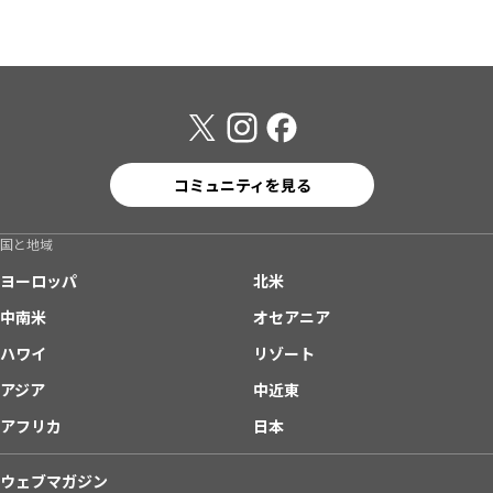
コミュニティを見る
国と地域
ヨーロッパ
北米
中南米
オセアニア
ハワイ
リゾート
アジア
中近東
アフリカ
日本
ウェブマガジン