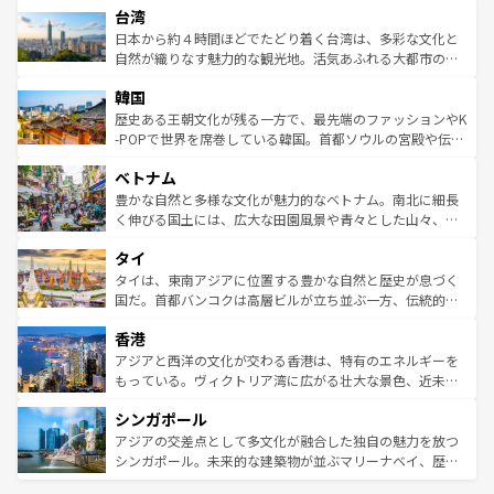
ならではの贅沢な旅のスタイルだ。 なお、新着のアメリカ
台湾
れるおもてなしの心で訪れる人々を迎えてくれるハワイの
リアリーフや大陸中央部にそびえるウルル（エアーズロッ
情報は
コンテンツ一覧
を参照してほしい。
人々、おいしいローカルフードやハワイアンミュージッ
ク）、タスマニアの美しい原生林やケアンズの熱帯雨林な
日本から約４時間ほどでたどり着く台湾は、多彩な文化と
ク、伝統的なフラダンスなど、すべてがハワイの魅力を彩
ど、見どころがたくさん。また、カフェやワイン、オージ
自然が織りなす魅力的な観光地。活気あふれる大都市の台
っている。訪れるたびに新しい発見と感動が待っているハ
ービーフなどの食文化も豊かで、美味しいものであふれて
北やノスタルジックな町並みが人気な九份（ジォウフェ
ワイを、存分に味わってほしい。 なお、新着のハワイ情報
韓国
いる。アクティビティも充実しており、サーフィンやダイ
ン）、静ひつな山岳地帯である台湾東部など、都市の喧騒
は
コンテンツ一覧
を参照してほしい。
ビング、ハイキングなど、アウトドア好きにはたまらな
と山間の静けさが共存しており、訪れる人に新しい発見と
歴史ある王朝文化が残る一方で、最先端のファッションやK
い。オーストラリアの多彩な魅力を存分に味わいつくそ
驚きをもたらしてくれる。また、奥深い台湾の食文化も魅
-POPで世界を席巻している韓国。首都ソウルの宮殿や伝統
う。 なお、新着のオーストラリア情報は
コンテンツ一覧
を
力で、夜市などの屋台グルメから高級料理、ヘルシーで美
家屋が並ぶエリアでは韓国の歴史と文化に浸ることがで
参照してほしい。
ベトナム
容にもいいと評判のスイーツなど、バラエティ豊かな料理
き、地方に足を延ばせば四季折々の自然美を楽しむことが
が味わえる。 なお、新着の台湾情報は
コンテンツ一覧
を参
できる。そして、キムチや焼肉、絶品のストリートフード
豊かな自然と多様な文化が魅力的なベトナム。南北に細長
照してほしい。
まで、さまざまな韓国料理が待っている。夜には、韓国な
く伸びる国土には、広大な田園風景や青々とした山々、世
らではのナイトライフも堪能できる。あたたかいホスピタ
界遺産に登録された壮大な自然景観が点在し、都市部では
タイ
リティに包まれながら、韓国の多彩な魅力を心ゆくまで味
急速な発展と共に伝統が息づく。ハノイの古い町並みやホ
わってみてほしい。 なお、新着の韓国情報は
コンテンツ一
ーチミン市のフランス統治時代の建物も、独特の雰囲気を
タイは、東南アジアに位置する豊かな自然と歴史が息づく
覧
を参照してほしい。
醸し出している。また、バラエティの豊かさとおいしさで
国だ。首都バンコクは高層ビルが立ち並ぶ一方、伝統的な
世界中の食通を魅了してやまないベトナム料理も魅力のひ
寺院や市場がいたるところに点在し、古きよき文化と現代
香港
とつ。フォーやバインミー、ベトナムコーヒーなどは、ぜ
の活気が交差している。北部ではチェンマイなどの山岳地
ひ現地で味わいたい。どの地域を訪れてもあたたかい人々
帯で自然と触れ合い、南部ではプーケットやクラビの美し
アジアと西洋の文化が交わる香港は、特有のエネルギーを
が旅行者を迎えてくれるので、きっと忘れられない旅にな
いビーチでリゾート気分を楽しむことができる。タイ料理
もっている。ヴィクトリア湾に広がる壮大な景色、近未来
るはずだ。 なお、新着のベトナム情報は
コンテンツ一覧
を
は世界的に有名で、屋台から高級レストランまで味覚を刺
的なアートスポット、そして歴史と現代が融合した町並
参照してほしい。
シンガポール
激する。気候は一年中温暖で、どの季節にも異なる楽しみ
み、どこを訪れても感動するはず。観光スポットが密集し
が待っている。親しみやすいタイの人々、仏教を中心とし
ており、効率よく見どころを回れるのも魅力。息をのむよ
アジアの交差点として多文化が融合した独自の魅力を放つ
た文化、そして多様な観光資源が、訪れる旅人を魅了し続
うな絶景から文化的な体験まで、香港を存分に楽しみ尽く
シンガポール。未来的な建築物が並ぶマリーナベイ、歴史
ける。 なお、新着のタイ情報は
コンテンツ一覧
を参照して
そう。 なお、新着の香港情報は
コンテンツ一覧
を参照して
と伝統を感じられるエスニックタウン、多数の緑豊かな公