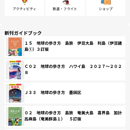
アクティビティ
鉄道・フライト
ショップ
新刊ガイドブック
１５ 地球の歩き方 島旅 伊豆大島 利島（伊豆諸
島①）３訂版
Ｃ０２ 地球の歩き方 ハワイ島 ２０２７～２０２
８
Ｊ３３ 地球の歩き方 墨田区
０２ 地球の歩き方 島旅 奄美大島 喜界島 加計
呂麻島（奄美群島１） ５訂版