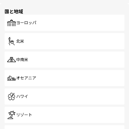
ほしい。
ほしい。
園や自然保護区など、自然が調和した近代的な景観と文化
の多様性あふれるカラフルな町は、どこを歩いても新しい
国と地域
発見がある。さらに、治安のよさや充実した公共交通機関
も、旅行者にとっては魅力的なポイント。グルメも豊富
で、ホーカーズは地元の風情を楽しめる外せないスポット
ヨーロッパ
だ。訪れる人を飽きさせないシンガポールで、多様な魅力
を体感しよう。 なお、新着のシンガポール情報は
コンテン
ツ一覧
を参照してほしい。
北米
中南米
オセアニア
ハワイ
リゾート