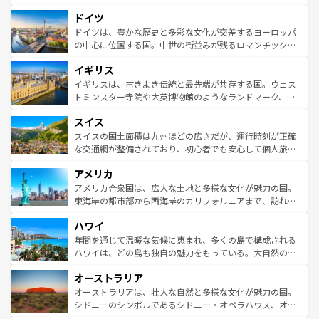
の城塞都市、穏やかなビーチリゾートまで多彩な表情を見
といった象徴的なスポットから、田舎町の古風な美しさま
せる。地方によって風土や気候が異なるスペインはその個
ドイツ
で、幅広い魅力が詰まっている。華麗な宮殿、歴史的な大
性で訪れる人を魅了する。 なお、新着のスペイン情報は
コ
聖堂、美しいビーチ、そして豊かな自然が、訪れる者を心
ドイツは、豊かな歴史と多彩な文化が交差するヨーロッパ
ンテンツ一覧
を参照してほしい。
から魅了する。また、フランスは美食の国としても知ら
の中心に位置する国。中世の街並みが残るロマンチック街
れ、フランス料理はユネスコ無形文化遺産にも登録されて
道から、未来を先取りするようなモダンな都市まで多様な
イギリス
いる。シャンパンの発祥地であるランス、プロヴァンスの
顔を持つこの国は、どこを歩いても飽きることがない。ベ
香り高いラベンダー畑など、多彩な楽しみ方が可能だ。さ
ルリンの文化的活気、バイエルン州のアルプスの絶景、そ
イギリスは、古きよき伝統と最先端が共存する国。ウェス
らに、パリ以外の地域にも魅力が溢れており、どの街角に
してライン川沿いのワイン畑といった風景は必見。ビール
トミンスター寺院や大英博物館のようなランドマーク、歴
も豊かな歴史と文化が息づいている。パリ以外の個性あふ
とソーセージを味わいながら地元の人と過ごす楽しい時間
史ある大学都市、美しい丘陵地帯や牧歌的な風景など、エ
れる地方に足を運ぶとそれぞれで全く異なる文化を体験で
スイス
は、お酒好きな人にはぜひ体験してほしい。 なお、新着の
リアごとに異なる魅力がある。また、優雅なアフタヌーン
きるだろう。 なお、新着のフランス情報は
コンテンツ一覧
ドイツ情報は
コンテンツ一覧
を参照してほしい。
ティー、ビール好きにはたまらない英国パブ、サッカー観
スイスの国土面積は九州ほどの広さだが、運行時刻が正確
を参照してほしい。
戦など、本場だからこそできる体験も豊富。イギリスを旅
な交通網が整備されており、初心者でも安心して個人旅行
して楽しみつくそう。 なお、新着のイギリス情報は
コンテ
を楽しめる。日本同様に時刻表どおりの旅が可能だ。中世
アメリカ
ンツ一覧
を参照してほしい。
の建物がそのまま残る町や、スイスならではのユニークな
博物館もあり、アルプス観光だけでなく町歩きも満喫する
アメリカ合衆国は、広大な土地と多様な文化が魅力の国。
ことができる。国民の所得が高いため物価も高いが、旅行
東海岸の都市部から西海岸のカリフォルニアまで、訪れる
者向けの交通パス提供のサービスもあり、うまく活用すれ
場所ごとに異なる風景と体験が待っている。ニューヨーク
ハワイ
ば市内交通費無料で観光を楽しむこともできる。 なお、新
のような巨大都市は、観光、ショッピング、エンターテイ
着のスイス情報は
コンテンツ一覧
を参照してほしい。
ンメントが詰まった刺激的なスポットだ。一方、アメリカ
年間を通じて温暖な気候に恵まれ、多くの島で構成される
西部には大自然が広がり、グランドキャニオンやイエロー
ハワイは、どの島も独自の魅力をもっている。大自然の神
ストーン国立公園といった絶景が堪能できる。さらに、南
秘を感じたいなら、火山が生み出した壮大な景観を誇るハ
オーストラリア
部のニューオーリンズでは、音楽と美食が融合した独特の
ワイ島は見逃せない。また、定番の観光地といえばオアフ
文化が魅力。旅行者はアメリカの各地域で異なる魅力を楽
島だが、静かな自然を求めるならマウイ島やカウアイ島が
オーストラリアは、壮大な自然と多様な文化が魅力の国。
しみながら、その多様性と豊かな歴史を感じることができ
おすすめ。エメラルドグリーンに輝く海をはじめ、豊かな
シドニーのシンボルであるシドニー・オペラハウス、オー
るだろう。車でのロードトリップや列車の旅も、アメリカ
文化や歴史が息づいている。「アロハスピリット」と呼ば
ストラリア東海岸北部に広がる大サンゴ礁地帯グレートバ