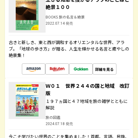
絶景１００
BOOKS 旅の名言＆絶景
2022.07.14 発売
古きと新しき、東と西が調和するオリエンタルな世界、アラ
ブ。「地球の歩き方」が贈る、人生を輝かせる名言と癒やしの
絶景集！
詳細を見る
Ｗ０１ 世界２４４の国と地域 改訂
版
１９７ヵ国と４７地域を旅の雑学とともに
解説
旅の図鑑
2024.07.18 発売
今こそ学びたい世界のことを集めました！首都、言語、民族、