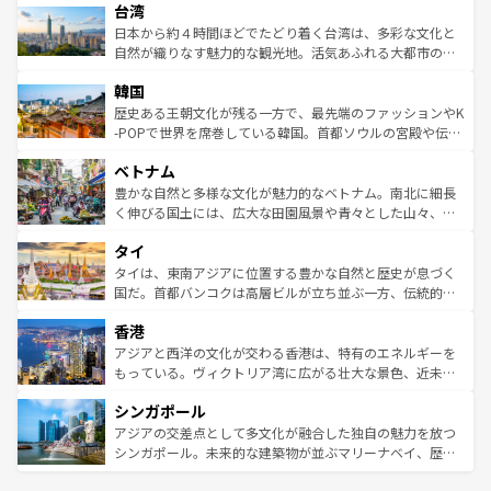
ならではの贅沢な旅のスタイルだ。 なお、新着のアメリカ
台湾
れるおもてなしの心で訪れる人々を迎えてくれるハワイの
リアリーフや大陸中央部にそびえるウルル（エアーズロッ
情報は
コンテンツ一覧
を参照してほしい。
人々、おいしいローカルフードやハワイアンミュージッ
ク）、タスマニアの美しい原生林やケアンズの熱帯雨林な
日本から約４時間ほどでたどり着く台湾は、多彩な文化と
ク、伝統的なフラダンスなど、すべてがハワイの魅力を彩
ど、見どころがたくさん。また、カフェやワイン、オージ
自然が織りなす魅力的な観光地。活気あふれる大都市の台
っている。訪れるたびに新しい発見と感動が待っているハ
ービーフなどの食文化も豊かで、美味しいものであふれて
北やノスタルジックな町並みが人気な九份（ジォウフェ
ワイを、存分に味わってほしい。 なお、新着のハワイ情報
韓国
いる。アクティビティも充実しており、サーフィンやダイ
ン）、静ひつな山岳地帯である台湾東部など、都市の喧騒
は
コンテンツ一覧
を参照してほしい。
ビング、ハイキングなど、アウトドア好きにはたまらな
と山間の静けさが共存しており、訪れる人に新しい発見と
歴史ある王朝文化が残る一方で、最先端のファッションやK
い。オーストラリアの多彩な魅力を存分に味わいつくそ
驚きをもたらしてくれる。また、奥深い台湾の食文化も魅
-POPで世界を席巻している韓国。首都ソウルの宮殿や伝統
う。 なお、新着のオーストラリア情報は
コンテンツ一覧
を
力で、夜市などの屋台グルメから高級料理、ヘルシーで美
家屋が並ぶエリアでは韓国の歴史と文化に浸ることがで
参照してほしい。
ベトナム
容にもいいと評判のスイーツなど、バラエティ豊かな料理
き、地方に足を延ばせば四季折々の自然美を楽しむことが
が味わえる。 なお、新着の台湾情報は
コンテンツ一覧
を参
できる。そして、キムチや焼肉、絶品のストリートフード
豊かな自然と多様な文化が魅力的なベトナム。南北に細長
照してほしい。
まで、さまざまな韓国料理が待っている。夜には、韓国な
く伸びる国土には、広大な田園風景や青々とした山々、世
らではのナイトライフも堪能できる。あたたかいホスピタ
界遺産に登録された壮大な自然景観が点在し、都市部では
タイ
リティに包まれながら、韓国の多彩な魅力を心ゆくまで味
急速な発展と共に伝統が息づく。ハノイの古い町並みやホ
わってみてほしい。 なお、新着の韓国情報は
コンテンツ一
ーチミン市のフランス統治時代の建物も、独特の雰囲気を
タイは、東南アジアに位置する豊かな自然と歴史が息づく
覧
を参照してほしい。
醸し出している。また、バラエティの豊かさとおいしさで
国だ。首都バンコクは高層ビルが立ち並ぶ一方、伝統的な
世界中の食通を魅了してやまないベトナム料理も魅力のひ
寺院や市場がいたるところに点在し、古きよき文化と現代
香港
とつ。フォーやバインミー、ベトナムコーヒーなどは、ぜ
の活気が交差している。北部ではチェンマイなどの山岳地
ひ現地で味わいたい。どの地域を訪れてもあたたかい人々
帯で自然と触れ合い、南部ではプーケットやクラビの美し
アジアと西洋の文化が交わる香港は、特有のエネルギーを
が旅行者を迎えてくれるので、きっと忘れられない旅にな
いビーチでリゾート気分を楽しむことができる。タイ料理
もっている。ヴィクトリア湾に広がる壮大な景色、近未来
るはずだ。 なお、新着のベトナム情報は
コンテンツ一覧
を
は世界的に有名で、屋台から高級レストランまで味覚を刺
的なアートスポット、そして歴史と現代が融合した町並
参照してほしい。
シンガポール
激する。気候は一年中温暖で、どの季節にも異なる楽しみ
み、どこを訪れても感動するはず。観光スポットが密集し
が待っている。親しみやすいタイの人々、仏教を中心とし
ており、効率よく見どころを回れるのも魅力。息をのむよ
アジアの交差点として多文化が融合した独自の魅力を放つ
た文化、そして多様な観光資源が、訪れる旅人を魅了し続
うな絶景から文化的な体験まで、香港を存分に楽しみ尽く
シンガポール。未来的な建築物が並ぶマリーナベイ、歴史
ける。 なお、新着のタイ情報は
コンテンツ一覧
を参照して
そう。 なお、新着の香港情報は
コンテンツ一覧
を参照して
と伝統を感じられるエスニックタウン、多数の緑豊かな公
ほしい。
ほしい。