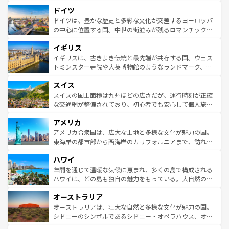
といった象徴的なスポットから、田舎町の古風な美しさま
せる。地方によって風土や気候が異なるスペインはその個
ドイツ
で、幅広い魅力が詰まっている。華麗な宮殿、歴史的な大
性で訪れる人を魅了する。 なお、新着のスペイン情報は
コ
聖堂、美しいビーチ、そして豊かな自然が、訪れる者を心
ドイツは、豊かな歴史と多彩な文化が交差するヨーロッパ
ンテンツ一覧
を参照してほしい。
から魅了する。また、フランスは美食の国としても知ら
の中心に位置する国。中世の街並みが残るロマンチック街
れ、フランス料理はユネスコ無形文化遺産にも登録されて
道から、未来を先取りするようなモダンな都市まで多様な
イギリス
いる。シャンパンの発祥地であるランス、プロヴァンスの
顔を持つこの国は、どこを歩いても飽きることがない。ベ
香り高いラベンダー畑など、多彩な楽しみ方が可能だ。さ
ルリンの文化的活気、バイエルン州のアルプスの絶景、そ
イギリスは、古きよき伝統と最先端が共存する国。ウェス
らに、パリ以外の地域にも魅力が溢れており、どの街角に
してライン川沿いのワイン畑といった風景は必見。ビール
トミンスター寺院や大英博物館のようなランドマーク、歴
も豊かな歴史と文化が息づいている。パリ以外の個性あふ
とソーセージを味わいながら地元の人と過ごす楽しい時間
史ある大学都市、美しい丘陵地帯や牧歌的な風景など、エ
れる地方に足を運ぶとそれぞれで全く異なる文化を体験で
スイス
は、お酒好きな人にはぜひ体験してほしい。 なお、新着の
リアごとに異なる魅力がある。また、優雅なアフタヌーン
きるだろう。 なお、新着のフランス情報は
コンテンツ一覧
ドイツ情報は
コンテンツ一覧
を参照してほしい。
ティー、ビール好きにはたまらない英国パブ、サッカー観
スイスの国土面積は九州ほどの広さだが、運行時刻が正確
を参照してほしい。
戦など、本場だからこそできる体験も豊富。イギリスを旅
な交通網が整備されており、初心者でも安心して個人旅行
して楽しみつくそう。 なお、新着のイギリス情報は
コンテ
を楽しめる。日本同様に時刻表どおりの旅が可能だ。中世
アメリカ
ンツ一覧
を参照してほしい。
の建物がそのまま残る町や、スイスならではのユニークな
博物館もあり、アルプス観光だけでなく町歩きも満喫する
アメリカ合衆国は、広大な土地と多様な文化が魅力の国。
ことができる。国民の所得が高いため物価も高いが、旅行
東海岸の都市部から西海岸のカリフォルニアまで、訪れる
者向けの交通パス提供のサービスもあり、うまく活用すれ
場所ごとに異なる風景と体験が待っている。ニューヨーク
ハワイ
ば市内交通費無料で観光を楽しむこともできる。 なお、新
のような巨大都市は、観光、ショッピング、エンターテイ
着のスイス情報は
コンテンツ一覧
を参照してほしい。
ンメントが詰まった刺激的なスポットだ。一方、アメリカ
年間を通じて温暖な気候に恵まれ、多くの島で構成される
西部には大自然が広がり、グランドキャニオンやイエロー
ハワイは、どの島も独自の魅力をもっている。大自然の神
ストーン国立公園といった絶景が堪能できる。さらに、南
秘を感じたいなら、火山が生み出した壮大な景観を誇るハ
オーストラリア
部のニューオーリンズでは、音楽と美食が融合した独特の
ワイ島は見逃せない。また、定番の観光地といえばオアフ
文化が魅力。旅行者はアメリカの各地域で異なる魅力を楽
島だが、静かな自然を求めるならマウイ島やカウアイ島が
オーストラリアは、壮大な自然と多様な文化が魅力の国。
しみながら、その多様性と豊かな歴史を感じることができ
おすすめ。エメラルドグリーンに輝く海をはじめ、豊かな
シドニーのシンボルであるシドニー・オペラハウス、オー
るだろう。車でのロードトリップや列車の旅も、アメリカ
文化や歴史が息づいている。「アロハスピリット」と呼ば
ストラリア東海岸北部に広がる大サンゴ礁地帯グレートバ