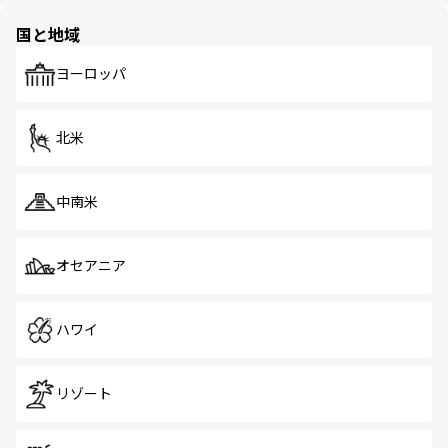
園や自然保護区など、自然が調和した近代的な景観と文化
の多様性あふれるカラフルな町は、どこを歩いても新しい
国と地域
発見がある。さらに、治安のよさや充実した公共交通機関
も、旅行者にとっては魅力的なポイント。グルメも豊富
で、ホーカーズは地元の風情を楽しめる外せないスポット
ヨーロッパ
だ。訪れる人を飽きさせないシンガポールで、多様な魅力
を体感しよう。 なお、新着のシンガポール情報は
コンテン
ツ一覧
を参照してほしい。
北米
中南米
オセアニア
ハワイ
リゾート