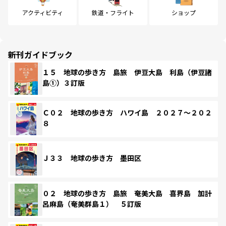
アクティビティ
鉄道・フライト
ショップ
新刊ガイドブック
１５ 地球の歩き方 島旅 伊豆大島 利島（伊豆諸
島①）３訂版
Ｃ０２ 地球の歩き方 ハワイ島 ２０２７～２０２
８
Ｊ３３ 地球の歩き方 墨田区
０２ 地球の歩き方 島旅 奄美大島 喜界島 加計
呂麻島（奄美群島１） ５訂版