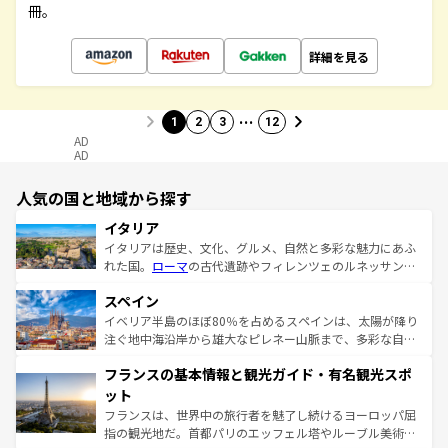
冊。
詳細を見る
…
1
2
3
12
AD
AD
人気の国と地域から探す
イタリア
イタリアは歴史、文化、グルメ、自然と多彩な魅力にあふ
れた国。
ローマ
の古代遺跡やフィレンツェのルネッサンス
美術、ヴェネツィアの運河など、歴史あるスポットはもち
スペイン
ろん、トスカーナの美しい田園風景やアマルフィ海岸の絶
景など、自然景観も見逃せない。観光の合間には、本場の
イベリア半島のほぼ80％を占めるスペインは、太陽が降り
ピザやパスタなど、絶品のイタリア料理を堪能することも
注ぐ地中海沿岸から雄大なピレネー山脈まで、多彩な自然
できる。朝目覚めてから夜眠るまで、すべての瞬間を楽し
と文化が詰まったヨーロッパ屈指の旅行先だ。多様な地域
フランスの基本情報と観光ガイド・有名観光スポ
ませてくれるイタリアで、忘れられない旅をしてみよう！
文化が根付くこの国では、情熱的なフラメンコ、熱気あふ
なお、新着のイタリア情報は
コンテンツ一覧
を参照してほ
れる闘牛、そして美味しいタパスが生活の一部となってい
ット
しい。
る。首都マドリードの洗練された雰囲気や、バルセロナの
フランスは、世界中の旅行者を魅了し続けるヨーロッパ屈
アートに溢れた街角から、地方では古代ローマ遺跡や中世
指の観光地だ。首都パリのエッフェル塔やルーブル美術館
の城塞都市、穏やかなビーチリゾートまで多彩な表情を見