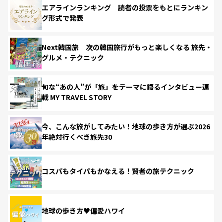
エアラインランキング 読者の投票をもとにランキン
グ形式で発表
Next韓国旅 次の韓国旅行がもっと楽しくなる 旅先・
グルメ・テクニック
旬な“あの人”が「旅」をテーマに語るインタビュー連
載 MY TRAVEL STORY
今、こんな旅がしてみたい！地球の歩き方が選ぶ2026
年絶対行くべき旅先30
コスパもタイパもかなえる！賢者の旅テクニック
地球の歩き方♥偏愛ハワイ