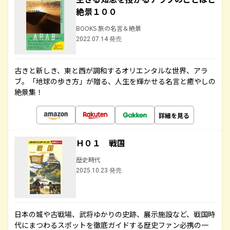
絶景１００
BOOKS 旅の名言＆絶景
2022.07.14 発売
古きと新しき、東と西が調和するオリエンタルな世界、アラ
ブ。「地球の歩き方」が贈る、人生を輝かせる名言と癒やしの
絶景集！
詳細を見る
Ｈ０１ 戦国
歴史時代
2025.10.23 発売
日本の城や古戦場、武将ゆかりの史跡、展示施設など、戦国時
代にまつわるスポットを徹底ガイドする歴史ファン必携の一