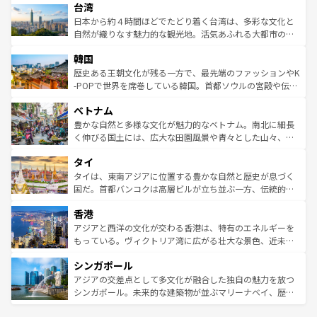
ならではの贅沢な旅のスタイルだ。 なお、新着のアメリカ
台湾
れるおもてなしの心で訪れる人々を迎えてくれるハワイの
リアリーフや大陸中央部にそびえるウルル（エアーズロッ
情報は
コンテンツ一覧
を参照してほしい。
人々、おいしいローカルフードやハワイアンミュージッ
ク）、タスマニアの美しい原生林やケアンズの熱帯雨林な
日本から約４時間ほどでたどり着く台湾は、多彩な文化と
ク、伝統的なフラダンスなど、すべてがハワイの魅力を彩
ど、見どころがたくさん。また、カフェやワイン、オージ
自然が織りなす魅力的な観光地。活気あふれる大都市の台
っている。訪れるたびに新しい発見と感動が待っているハ
ービーフなどの食文化も豊かで、美味しいものであふれて
北やノスタルジックな町並みが人気な九份（ジォウフェ
ワイを、存分に味わってほしい。 なお、新着のハワイ情報
韓国
いる。アクティビティも充実しており、サーフィンやダイ
ン）、静ひつな山岳地帯である台湾東部など、都市の喧騒
は
コンテンツ一覧
を参照してほしい。
ビング、ハイキングなど、アウトドア好きにはたまらな
と山間の静けさが共存しており、訪れる人に新しい発見と
歴史ある王朝文化が残る一方で、最先端のファッションやK
い。オーストラリアの多彩な魅力を存分に味わいつくそ
驚きをもたらしてくれる。また、奥深い台湾の食文化も魅
-POPで世界を席巻している韓国。首都ソウルの宮殿や伝統
う。 なお、新着のオーストラリア情報は
コンテンツ一覧
を
力で、夜市などの屋台グルメから高級料理、ヘルシーで美
家屋が並ぶエリアでは韓国の歴史と文化に浸ることがで
参照してほしい。
ベトナム
容にもいいと評判のスイーツなど、バラエティ豊かな料理
き、地方に足を延ばせば四季折々の自然美を楽しむことが
が味わえる。 なお、新着の台湾情報は
コンテンツ一覧
を参
できる。そして、キムチや焼肉、絶品のストリートフード
豊かな自然と多様な文化が魅力的なベトナム。南北に細長
照してほしい。
まで、さまざまな韓国料理が待っている。夜には、韓国な
く伸びる国土には、広大な田園風景や青々とした山々、世
らではのナイトライフも堪能できる。あたたかいホスピタ
界遺産に登録された壮大な自然景観が点在し、都市部では
タイ
リティに包まれながら、韓国の多彩な魅力を心ゆくまで味
急速な発展と共に伝統が息づく。ハノイの古い町並みやホ
わってみてほしい。 なお、新着の韓国情報は
コンテンツ一
ーチミン市のフランス統治時代の建物も、独特の雰囲気を
タイは、東南アジアに位置する豊かな自然と歴史が息づく
覧
を参照してほしい。
醸し出している。また、バラエティの豊かさとおいしさで
国だ。首都バンコクは高層ビルが立ち並ぶ一方、伝統的な
世界中の食通を魅了してやまないベトナム料理も魅力のひ
寺院や市場がいたるところに点在し、古きよき文化と現代
香港
とつ。フォーやバインミー、ベトナムコーヒーなどは、ぜ
の活気が交差している。北部ではチェンマイなどの山岳地
ひ現地で味わいたい。どの地域を訪れてもあたたかい人々
帯で自然と触れ合い、南部ではプーケットやクラビの美し
アジアと西洋の文化が交わる香港は、特有のエネルギーを
が旅行者を迎えてくれるので、きっと忘れられない旅にな
いビーチでリゾート気分を楽しむことができる。タイ料理
もっている。ヴィクトリア湾に広がる壮大な景色、近未来
るはずだ。 なお、新着のベトナム情報は
コンテンツ一覧
を
は世界的に有名で、屋台から高級レストランまで味覚を刺
的なアートスポット、そして歴史と現代が融合した町並
参照してほしい。
シンガポール
激する。気候は一年中温暖で、どの季節にも異なる楽しみ
み、どこを訪れても感動するはず。観光スポットが密集し
が待っている。親しみやすいタイの人々、仏教を中心とし
ており、効率よく見どころを回れるのも魅力。息をのむよ
アジアの交差点として多文化が融合した独自の魅力を放つ
た文化、そして多様な観光資源が、訪れる旅人を魅了し続
うな絶景から文化的な体験まで、香港を存分に楽しみ尽く
シンガポール。未来的な建築物が並ぶマリーナベイ、歴史
ける。 なお、新着のタイ情報は
コンテンツ一覧
を参照して
そう。 なお、新着の香港情報は
コンテンツ一覧
を参照して
と伝統を感じられるエスニックタウン、多数の緑豊かな公
ほしい。
ほしい。