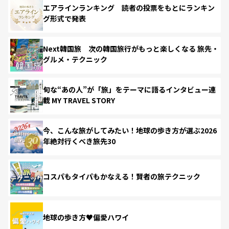
エアラインランキング 読者の投票をもとにランキン
グ形式で発表
Next韓国旅 次の韓国旅行がもっと楽しくなる 旅先・
グルメ・テクニック
旬な“あの人”が「旅」をテーマに語るインタビュー連
載 MY TRAVEL STORY
今、こんな旅がしてみたい！地球の歩き方が選ぶ2026
年絶対行くべき旅先30
コスパもタイパもかなえる！賢者の旅テクニック
地球の歩き方♥偏愛ハワイ