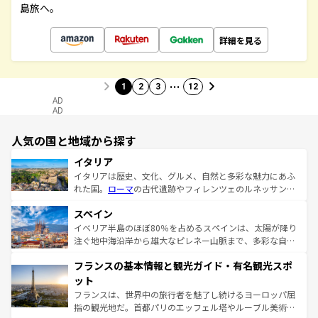
島旅へ。
詳細を見る
…
1
2
3
12
AD
AD
人気の国と地域から探す
イタリア
イタリアは歴史、文化、グルメ、自然と多彩な魅力にあふ
れた国。
ローマ
の古代遺跡やフィレンツェのルネッサンス
美術、ヴェネツィアの運河など、歴史あるスポットはもち
スペイン
ろん、トスカーナの美しい田園風景やアマルフィ海岸の絶
景など、自然景観も見逃せない。観光の合間には、本場の
イベリア半島のほぼ80％を占めるスペインは、太陽が降り
ピザやパスタなど、絶品のイタリア料理を堪能することも
注ぐ地中海沿岸から雄大なピレネー山脈まで、多彩な自然
できる。朝目覚めてから夜眠るまで、すべての瞬間を楽し
と文化が詰まったヨーロッパ屈指の旅行先だ。多様な地域
フランスの基本情報と観光ガイド・有名観光スポ
ませてくれるイタリアで、忘れられない旅をしてみよう！
文化が根付くこの国では、情熱的なフラメンコ、熱気あふ
なお、新着のイタリア情報は
コンテンツ一覧
を参照してほ
れる闘牛、そして美味しいタパスが生活の一部となってい
ット
しい。
る。首都マドリードの洗練された雰囲気や、バルセロナの
フランスは、世界中の旅行者を魅了し続けるヨーロッパ屈
アートに溢れた街角から、地方では古代ローマ遺跡や中世
指の観光地だ。首都パリのエッフェル塔やルーブル美術館
の城塞都市、穏やかなビーチリゾートまで多彩な表情を見