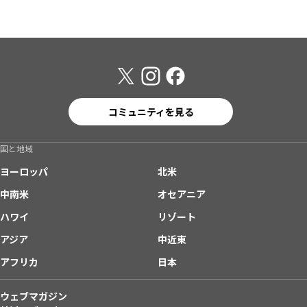
コミュニティを見る
国と地域
ヨーロッパ
北米
中南米
オセアニア
ハワイ
リゾート
アジア
中近東
アフリカ
日本
ウェブマガジン