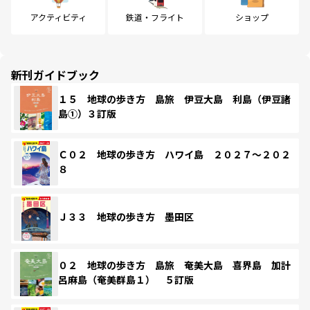
アクティビティ
鉄道・フライト
ショップ
新刊ガイドブック
１５ 地球の歩き方 島旅 伊豆大島 利島（伊豆諸
島①）３訂版
Ｃ０２ 地球の歩き方 ハワイ島 ２０２７～２０２
８
Ｊ３３ 地球の歩き方 墨田区
０２ 地球の歩き方 島旅 奄美大島 喜界島 加計
呂麻島（奄美群島１） ５訂版