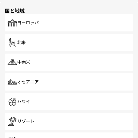
園や自然保護区など、自然が調和した近代的な景観と文化
の多様性あふれるカラフルな町は、どこを歩いても新しい
国と地域
発見がある。さらに、治安のよさや充実した公共交通機関
も、旅行者にとっては魅力的なポイント。グルメも豊富
で、ホーカーズは地元の風情を楽しめる外せないスポット
ヨーロッパ
だ。訪れる人を飽きさせないシンガポールで、多様な魅力
を体感しよう。 なお、新着のシンガポール情報は
コンテン
ツ一覧
を参照してほしい。
北米
中南米
オセアニア
ハワイ
リゾート