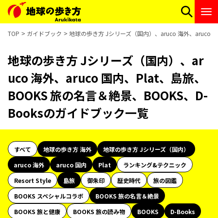
TOP
ガイドブック
地球の歩き方 Jシリーズ（国内）、aruco 海外、aruco 
地球の歩き方 Jシリーズ（国内）、ar
uco 海外、aruco 国内、Plat、島旅、
BOOKS 旅の名言＆絶景、BOOKS、D-
Booksのガイドブック一覧
すべて
地球の歩き方 海外
地球の歩き方 Jシリーズ（国内）
aruco 海外
aruco 国内
Plat
ランキング&テクニック
Resort Style
島旅
御朱印
歴史時代
旅の図鑑
BOOKS スペシャルコラボ
BOOKS 旅の名言＆絶景
BOOKS 旅と健康
BOOKS 旅の読み物
BOOKS
D-Books