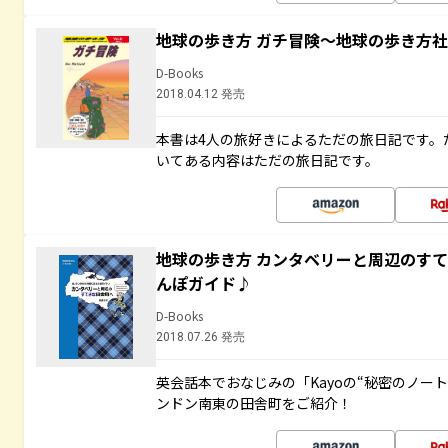
地球の歩き方 ガチ冒険～地球の歩き方
D-Books
2018.04.12 発売
本書は4人の旅好きによるただの旅日記です。
いてある内容はただの旅日記です。
地球の歩き方 カンタベリーと周辺のす
んぽガイド♪
D-Books
2018.07.26 発売
英会話本でおなじみの「Kayoの“秘密のノー
ンドン南東の田舎町をご紹介！