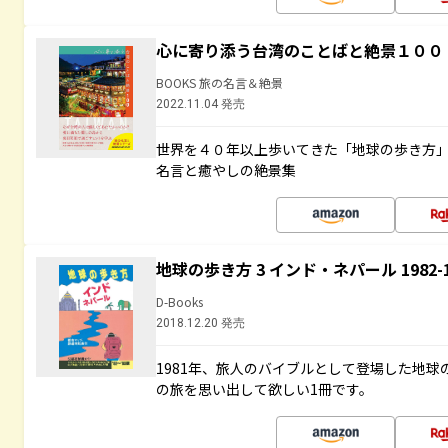
心に寄り添う台湾のことばと絶景１００
BOOKS 旅の名言＆絶景
2022.11.04 発売
世界を４０年以上歩いてきた「地球の歩き方
名言と癒やしの絶景集
地球の歩き方 3 インド・ネパール 1982
D-Books
2018.12.20 発売
1981年、旅人のバイブルとして登場した地
の旅を思い出して欲しい1冊です。