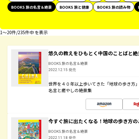
BOOKS 旅の名言＆絶景
BOOKS 旅と健康
BOOKS 旅の読み物
1〜20件/235件中 を表示
悠久の教えをひもとく中国のことばと絶
BOOKS 旅の名言＆絶景
2022.12.15 発売
世界を４０年以上歩いてきた「地球の歩き方
名言と癒やしの絶景集
今すぐ旅に出たくなる！地球の歩き方の
BOOKS 旅の名言＆絶景
2022.11.18 発売