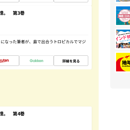
憶。 第3巻
とになった筆者が、島で出合うトロピカルでマジ
詳細を見る
憶。 第4巻