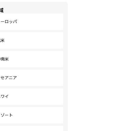
域
ヨーロッパ
北米
中南米
オセアニア
ハワイ
リゾート