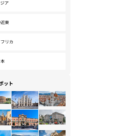
アジア
中近東
アフリカ
日本
ポット