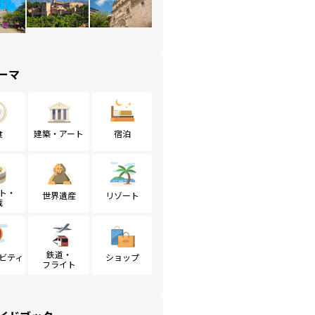
ーマ
食
建築・アート
宿泊
ト・
世界遺産
リゾート
戦
鉄道・
ビティ
ショップ
フライト