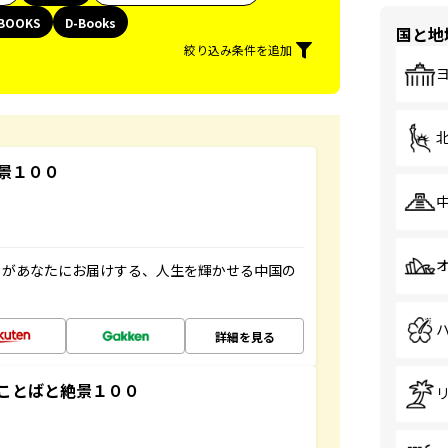
BOOKS
D-Books
国と地
絞り込み条件を追加
景１００
」があなたにお届けする、人生を輝かせる中国の
詳細を見る
ことばと絶景１００