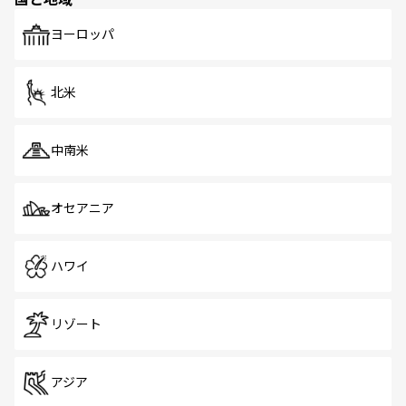
発見がある。さらに、治安のよさや充実した公共交通機関
も、旅行者にとっては魅力的なポイント。グルメも豊富
で、ホーカーズは地元の風情を楽しめる外せないスポット
ヨーロッパ
だ。訪れる人を飽きさせないシンガポールで、多様な魅力
を体感しよう。 なお、新着のシンガポール情報は
コンテン
ツ一覧
を参照してほしい。
北米
中南米
オセアニア
ハワイ
リゾート
アジア