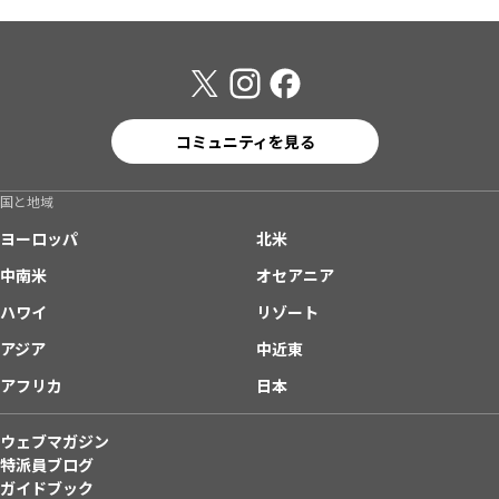
コミュニティを見る
国と地域
ヨーロッパ
北米
中南米
オセアニア
ハワイ
リゾート
アジア
中近東
アフリカ
日本
ウェブマガジン
特派員ブログ
ガイドブック