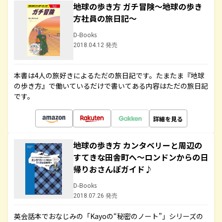
地球の歩き方 ガチ冒険～地球の歩き
方社員の旅日記～
D-Books
2018.04.12 発売
本書は4人の旅好きによるただの旅日記です。たまたま『地球
の歩き方』で働いているだけで書いてある内容はただの旅日記
です。
詳細を見る
地球の歩き方 カンタベリーと周辺の
すてきな田舎町へ～ロンドンからの日
帰りおさんぽガイド♪
D-Books
2018.07.26 発売
英会話本でおなじみの「Kayoの“秘密のノート”」シリーズの