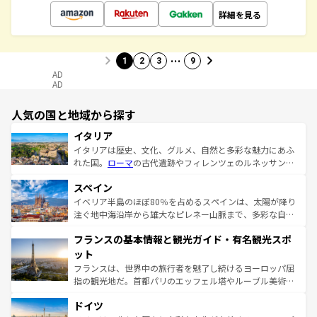
詳細を見る
…
1
2
3
9
AD
AD
人気の国と地域から探す
イタリア
イタリアは歴史、文化、グルメ、自然と多彩な魅力にあふ
れた国。
ローマ
の古代遺跡やフィレンツェのルネッサンス
美術、ヴェネツィアの運河など、歴史あるスポットはもち
スペイン
ろん、トスカーナの美しい田園風景やアマルフィ海岸の絶
景など、自然景観も見逃せない。観光の合間には、本場の
イベリア半島のほぼ80％を占めるスペインは、太陽が降り
ピザやパスタなど、絶品のイタリア料理を堪能することも
注ぐ地中海沿岸から雄大なピレネー山脈まで、多彩な自然
できる。朝目覚めてから夜眠るまで、すべての瞬間を楽し
と文化が詰まったヨーロッパ屈指の旅行先だ。多様な地域
フランスの基本情報と観光ガイド・有名観光スポ
ませてくれるイタリアで、忘れられない旅をしてみよう！
文化が根付くこの国では、情熱的なフラメンコ、熱気あふ
なお、新着のイタリア情報は
コンテンツ一覧
を参照してほ
れる闘牛、そして美味しいタパスが生活の一部となってい
ット
しい。
る。首都マドリードの洗練された雰囲気や、バルセロナの
フランスは、世界中の旅行者を魅了し続けるヨーロッパ屈
アートに溢れた街角から、地方では古代ローマ遺跡や中世
指の観光地だ。首都パリのエッフェル塔やルーブル美術館
の城塞都市、穏やかなビーチリゾートまで多彩な表情を見
といった象徴的なスポットから、田舎町の古風な美しさま
せる。地方によって風土や気候が異なるスペインはその個
ドイツ
で、幅広い魅力が詰まっている。華麗な宮殿、歴史的な大
性で訪れる人を魅了する。 なお、新着のスペイン情報は
コ