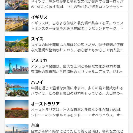
聖堂、美しいビーチ、そして豊かな自然が、訪れる者を心
ドイツは、豊かな歴史と多彩な文化が交差するヨーロッパ
ンテンツ一覧
を参照してほしい。
から魅了する。また、フランスは美食の国としても知ら
の中心に位置する国。中世の街並みが残るロマンチック街
れ、フランス料理はユネスコ無形文化遺産にも登録されて
道から、未来を先取りするようなモダンな都市まで多様な
イギリス
いる。シャンパンの発祥地であるランス、プロヴァンスの
顔を持つこの国は、どこを歩いても飽きることがない。ベ
香り高いラベンダー畑など、多彩な楽しみ方が可能だ。さ
ルリンの文化的活気、バイエルン州のアルプスの絶景、そ
イギリスは、古きよき伝統と最先端が共存する国。ウェス
らに、パリ以外の地域にも魅力が溢れており、どの街角に
してライン川沿いのワイン畑といった風景は必見。ビール
トミンスター寺院や大英博物館のようなランドマーク、歴
も豊かな歴史と文化が息づいている。パリ以外の個性あふ
とソーセージを味わいながら地元の人と過ごす楽しい時間
史ある大学都市、美しい丘陵地帯や牧歌的な風景など、エ
れる地方に足を運ぶとそれぞれで全く異なる文化を体験で
スイス
は、お酒好きな人にはぜひ体験してほしい。 なお、新着の
リアごとに異なる魅力がある。また、優雅なアフタヌーン
きるだろう。 なお、新着のフランス情報は
コンテンツ一覧
ドイツ情報は
コンテンツ一覧
を参照してほしい。
ティー、ビール好きにはたまらない英国パブ、サッカー観
スイスの国土面積は九州ほどの広さだが、運行時刻が正確
を参照してほしい。
戦など、本場だからこそできる体験も豊富。イギリスを旅
な交通網が整備されており、初心者でも安心して個人旅行
して楽しみつくそう。 なお、新着のイギリス情報は
コンテ
を楽しめる。日本同様に時刻表どおりの旅が可能だ。中世
アメリカ
ンツ一覧
を参照してほしい。
の建物がそのまま残る町や、スイスならではのユニークな
博物館もあり、アルプス観光だけでなく町歩きも満喫する
アメリカ合衆国は、広大な土地と多様な文化が魅力の国。
ことができる。国民の所得が高いため物価も高いが、旅行
東海岸の都市部から西海岸のカリフォルニアまで、訪れる
者向けの交通パス提供のサービスもあり、うまく活用すれ
場所ごとに異なる風景と体験が待っている。ニューヨーク
ハワイ
ば市内交通費無料で観光を楽しむこともできる。 なお、新
のような巨大都市は、観光、ショッピング、エンターテイ
着のスイス情報は
コンテンツ一覧
を参照してほしい。
ンメントが詰まった刺激的なスポットだ。一方、アメリカ
年間を通じて温暖な気候に恵まれ、多くの島で構成される
西部には大自然が広がり、グランドキャニオンやイエロー
ハワイは、どの島も独自の魅力をもっている。大自然の神
ストーン国立公園といった絶景が堪能できる。さらに、南
秘を感じたいなら、火山が生み出した壮大な景観を誇るハ
オーストラリア
部のニューオーリンズでは、音楽と美食が融合した独特の
ワイ島は見逃せない。また、定番の観光地といえばオアフ
文化が魅力。旅行者はアメリカの各地域で異なる魅力を楽
島だが、静かな自然を求めるならマウイ島やカウアイ島が
オーストラリアは、壮大な自然と多様な文化が魅力の国。
しみながら、その多様性と豊かな歴史を感じることができ
おすすめ。エメラルドグリーンに輝く海をはじめ、豊かな
シドニーのシンボルであるシドニー・オペラハウス、オー
るだろう。車でのロードトリップや列車の旅も、アメリカ
文化や歴史が息づいている。「アロハスピリット」と呼ば
ストラリア東海岸北部に広がる大サンゴ礁地帯グレートバ
ならではの贅沢な旅のスタイルだ。 なお、新着のアメリカ
台湾
れるおもてなしの心で訪れる人々を迎えてくれるハワイの
リアリーフや大陸中央部にそびえるウルル（エアーズロッ
情報は
コンテンツ一覧
を参照してほしい。
人々、おいしいローカルフードやハワイアンミュージッ
ク）、タスマニアの美しい原生林やケアンズの熱帯雨林な
日本から約４時間ほどでたどり着く台湾は、多彩な文化と