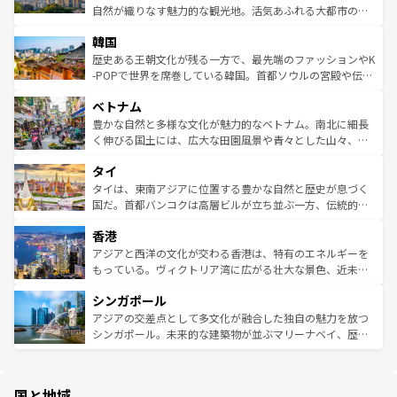
ク、伝統的なフラダンスなど、すべてがハワイの魅力を彩
ど、見どころがたくさん。また、カフェやワイン、オージ
自然が織りなす魅力的な観光地。活気あふれる大都市の台
っている。訪れるたびに新しい発見と感動が待っているハ
ービーフなどの食文化も豊かで、美味しいものであふれて
北やノスタルジックな町並みが人気な九份（ジォウフェ
ワイを、存分に味わってほしい。 なお、新着のハワイ情報
韓国
いる。アクティビティも充実しており、サーフィンやダイ
ン）、静ひつな山岳地帯である台湾東部など、都市の喧騒
は
コンテンツ一覧
を参照してほしい。
ビング、ハイキングなど、アウトドア好きにはたまらな
と山間の静けさが共存しており、訪れる人に新しい発見と
歴史ある王朝文化が残る一方で、最先端のファッションやK
い。オーストラリアの多彩な魅力を存分に味わいつくそ
驚きをもたらしてくれる。また、奥深い台湾の食文化も魅
-POPで世界を席巻している韓国。首都ソウルの宮殿や伝統
う。 なお、新着のオーストラリア情報は
コンテンツ一覧
を
力で、夜市などの屋台グルメから高級料理、ヘルシーで美
家屋が並ぶエリアでは韓国の歴史と文化に浸ることがで
参照してほしい。
ベトナム
容にもいいと評判のスイーツなど、バラエティ豊かな料理
き、地方に足を延ばせば四季折々の自然美を楽しむことが
が味わえる。 なお、新着の台湾情報は
コンテンツ一覧
を参
できる。そして、キムチや焼肉、絶品のストリートフード
豊かな自然と多様な文化が魅力的なベトナム。南北に細長
照してほしい。
まで、さまざまな韓国料理が待っている。夜には、韓国な
く伸びる国土には、広大な田園風景や青々とした山々、世
らではのナイトライフも堪能できる。あたたかいホスピタ
界遺産に登録された壮大な自然景観が点在し、都市部では
タイ
リティに包まれながら、韓国の多彩な魅力を心ゆくまで味
急速な発展と共に伝統が息づく。ハノイの古い町並みやホ
わってみてほしい。 なお、新着の韓国情報は
コンテンツ一
ーチミン市のフランス統治時代の建物も、独特の雰囲気を
タイは、東南アジアに位置する豊かな自然と歴史が息づく
覧
を参照してほしい。
醸し出している。また、バラエティの豊かさとおいしさで
国だ。首都バンコクは高層ビルが立ち並ぶ一方、伝統的な
世界中の食通を魅了してやまないベトナム料理も魅力のひ
寺院や市場がいたるところに点在し、古きよき文化と現代
香港
とつ。フォーやバインミー、ベトナムコーヒーなどは、ぜ
の活気が交差している。北部ではチェンマイなどの山岳地
ひ現地で味わいたい。どの地域を訪れてもあたたかい人々
帯で自然と触れ合い、南部ではプーケットやクラビの美し
アジアと西洋の文化が交わる香港は、特有のエネルギーを
が旅行者を迎えてくれるので、きっと忘れられない旅にな
いビーチでリゾート気分を楽しむことができる。タイ料理
もっている。ヴィクトリア湾に広がる壮大な景色、近未来
るはずだ。 なお、新着のベトナム情報は
コンテンツ一覧
を
は世界的に有名で、屋台から高級レストランまで味覚を刺
的なアートスポット、そして歴史と現代が融合した町並
参照してほしい。
シンガポール
激する。気候は一年中温暖で、どの季節にも異なる楽しみ
み、どこを訪れても感動するはず。観光スポットが密集し
が待っている。親しみやすいタイの人々、仏教を中心とし
ており、効率よく見どころを回れるのも魅力。息をのむよ
アジアの交差点として多文化が融合した独自の魅力を放つ
た文化、そして多様な観光資源が、訪れる旅人を魅了し続
うな絶景から文化的な体験まで、香港を存分に楽しみ尽く
シンガポール。未来的な建築物が並ぶマリーナベイ、歴史
ける。 なお、新着のタイ情報は
コンテンツ一覧
を参照して
そう。 なお、新着の香港情報は
コンテンツ一覧
を参照して
と伝統を感じられるエスニックタウン、多数の緑豊かな公
ほしい。
ほしい。
園や自然保護区など、自然が調和した近代的な景観と文化
の多様性あふれるカラフルな町は、どこを歩いても新しい
国と地域