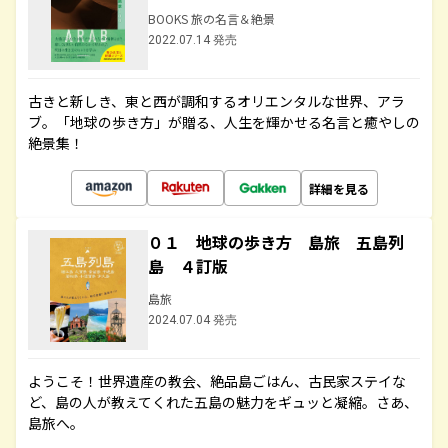
BOOKS 旅の名言＆絶景
2022.07.14 発売
古きと新しき、東と西が調和するオリエンタルな世界、アラ
ブ。「地球の歩き方」が贈る、人生を輝かせる名言と癒やしの
絶景集！
詳細を見る
０１ 地球の歩き方 島旅 五島列
島 ４訂版
島旅
2024.07.04 発売
ようこそ！世界遺産の教会、絶品島ごはん、古民家ステイな
ど、島の人が教えてくれた五島の魅力をギュッと凝縮。さあ、
島旅へ。