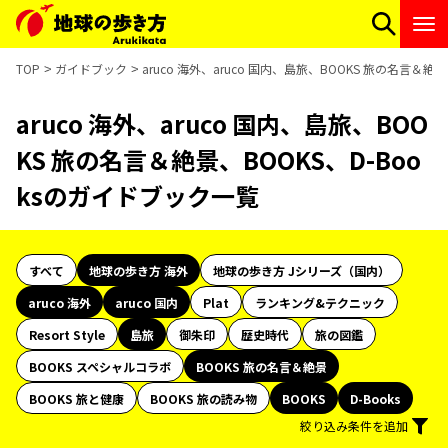
TOP
ガイドブック
aruco 海外、aruco 国内、島旅、BOOKS 旅の名言＆絶
aruco 海外、aruco 国内、島旅、BOO
KS 旅の名言＆絶景、BOOKS、D-Boo
ksのガイドブック一覧
すべて
地球の歩き方 海外
地球の歩き方 Jシリーズ（国内）
aruco 海外
aruco 国内
Plat
ランキング&テクニック
Resort Style
島旅
御朱印
歴史時代
旅の図鑑
BOOKS スペシャルコラボ
BOOKS 旅の名言＆絶景
BOOKS 旅と健康
BOOKS 旅の読み物
BOOKS
D-Books
絞り込み条件を追加