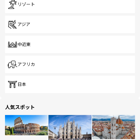
リゾート
アジア
中近東
アフリカ
日本
人気スポット