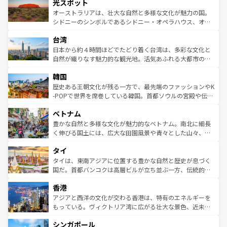
文化が魅力。旅行者はアメリカの各地域で異なる魅力を楽
島だが、静かな自然を求めるならマウイ島やカウアイ島が
光スポット
しみながら、その多様性と豊かな歴史を感じることができ
おすすめ。エメラルドグリーンに輝く海をはじめ、豊かな
オーストラリアは、壮大な自然と多様な文化が魅力の国。
るだろう。車でのロードトリップや列車の旅も、アメリカ
文化や歴史が息づいている。「アロハスピリット」と呼ば
シドニーのシンボルであるシドニー・オペラハウス、オー
ならではの贅沢な旅のスタイルだ。 なお、新着のアメリカ
れるおもてなしの心で訪れる人々を迎えてくれるハワイの
ストラリア東海岸北部に広がる大サンゴ礁地帯グレートバ
情報は
コンテンツ一覧
を参照してほしい。
人々、おいしいローカルフードやハワイアンミュージッ
台湾
リアリーフや大陸中央部にそびえるウルル（エアーズロッ
ク、伝統的なフラダンスなど、すべてがハワイの魅力を彩
ク）、タスマニアの美しい原生林やケアンズの熱帯雨林な
日本から約４時間ほどでたどり着く台湾は、多彩な文化と
っている。訪れるたびに新しい発見と感動が待っているハ
ど、見どころがたくさん。また、カフェやワイン、オージ
自然が織りなす魅力的な観光地。活気あふれる大都市の台
ワイを、存分に味わってほしい。 なお、新着のハワイ情報
ービーフなどの食文化も豊かで、美味しいものであふれて
北やノスタルジックな町並みが人気な九份（ジォウフェ
は
コンテンツ一覧
を参照してほしい。
韓国
いる。アクティビティも充実しており、サーフィンやダイ
ン）、静ひつな山岳地帯である台湾東部など、都市の喧騒
ビング、ハイキングなど、アウトドア好きにはたまらな
と山間の静けさが共存しており、訪れる人に新しい発見と
歴史ある王朝文化が残る一方で、最先端のファッションやK
い。オーストラリアの多彩な魅力を存分に味わいつくそ
驚きをもたらしてくれる。また、奥深い台湾の食文化も魅
-POPで世界を席巻している韓国。首都ソウルの宮殿や伝統
う。 なお、新着のオーストラリア情報は
コンテンツ一覧
を
力で、夜市などの屋台グルメから高級料理、ヘルシーで美
家屋が並ぶエリアでは韓国の歴史と文化に浸ることがで
参照してほしい。
ベトナム
容にもいいと評判のスイーツなど、バラエティ豊かな料理
き、地方に足を延ばせば四季折々の自然美を楽しむことが
が味わえる。 なお、新着の台湾情報は
コンテンツ一覧
を参
できる。そして、キムチや焼肉、絶品のストリートフード
豊かな自然と多様な文化が魅力的なベトナム。南北に細長
照してほしい。
まで、さまざまな韓国料理が待っている。夜には、韓国な
く伸びる国土には、広大な田園風景や青々とした山々、世
らではのナイトライフも堪能できる。あたたかいホスピタ
界遺産に登録された壮大な自然景観が点在し、都市部では
タイ
リティに包まれながら、韓国の多彩な魅力を心ゆくまで味
急速な発展と共に伝統が息づく。ハノイの古い町並みやホ
わってみてほしい。 なお、新着の韓国情報は
コンテンツ一
ーチミン市のフランス統治時代の建物も、独特の雰囲気を
タイは、東南アジアに位置する豊かな自然と歴史が息づく
覧
を参照してほしい。
醸し出している。また、バラエティの豊かさとおいしさで
国だ。首都バンコクは高層ビルが立ち並ぶ一方、伝統的な
世界中の食通を魅了してやまないベトナム料理も魅力のひ
寺院や市場がいたるところに点在し、古きよき文化と現代
香港
とつ。フォーやバインミー、ベトナムコーヒーなどは、ぜ
の活気が交差している。北部ではチェンマイなどの山岳地
ひ現地で味わいたい。どの地域を訪れてもあたたかい人々
帯で自然と触れ合い、南部ではプーケットやクラビの美し
アジアと西洋の文化が交わる香港は、特有のエネルギーを
が旅行者を迎えてくれるので、きっと忘れられない旅にな
いビーチでリゾート気分を楽しむことができる。タイ料理
もっている。ヴィクトリア湾に広がる壮大な景色、近未来
るはずだ。 なお、新着のベトナム情報は
コンテンツ一覧
を
は世界的に有名で、屋台から高級レストランまで味覚を刺
的なアートスポット、そして歴史と現代が融合した町並
参照してほしい。
シンガポール
激する。気候は一年中温暖で、どの季節にも異なる楽しみ
み、どこを訪れても感動するはず。観光スポットが密集し