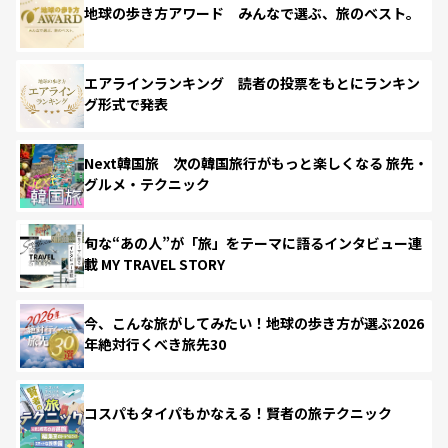
地球の歩き方アワード みんなで選ぶ、旅のベスト。
エアラインランキング 読者の投票をもとにランキン
グ形式で発表
Next韓国旅 次の韓国旅行がもっと楽しくなる 旅先・
グルメ・テクニック
旬な“あの人”が「旅」をテーマに語るインタビュー連
載 MY TRAVEL STORY
今、こんな旅がしてみたい！地球の歩き方が選ぶ2026
年絶対行くべき旅先30
コスパもタイパもかなえる！賢者の旅テクニック