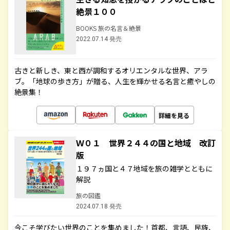
絶景１００
BOOKS 旅の名言＆絶景
2022.07.14 発売
古きと新しき、東と西が調和するオリエンタルな世界、アラ
ブ。「地球の歩き方」が贈る、人生を輝かせる名言と癒やしの
絶景集！
詳細を見る
Ｗ０１ 世界２４４の国と地域 改訂
版
１９７ヵ国と４７地域を旅の雑学とともに
解説
旅の図鑑
2024.07.18 発売
今こそ学びたい世界のことを集めました！首都、言語、民族、