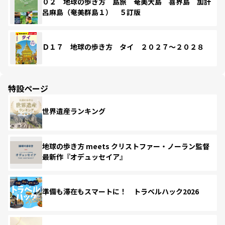
０２ 地球の歩き方 島旅 奄美大島 喜界島 加計
呂麻島（奄美群島１） ５訂版
Ｄ１７ 地球の歩き方 タイ ２０２７～２０２８
特設ページ
世界遺産ランキング
地球の歩き方 meets クリストファー・ノーラン監督
最新作『オデュッセイア』
準備も滞在もスマートに！ トラベルハック2026