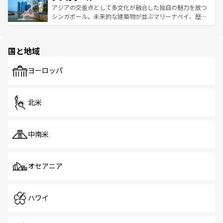
が待っている。親しみやすいタイの人々、仏教を中心とし
ており、効率よく見どころを回れるのも魅力。息をのむよ
アジアの交差点として多文化が融合した独自の魅力を放つ
た文化、そして多様な観光資源が、訪れる旅人を魅了し続
うな絶景から文化的な体験まで、香港を存分に楽しみ尽く
シンガポール。未来的な建築物が並ぶマリーナベイ、歴史
ける。 なお、新着のタイ情報は
コンテンツ一覧
を参照して
そう。 なお、新着の香港情報は
コンテンツ一覧
を参照して
と伝統を感じられるエスニックタウン、多数の緑豊かな公
ほしい。
ほしい。
園や自然保護区など、自然が調和した近代的な景観と文化
の多様性あふれるカラフルな町は、どこを歩いても新しい
国と地域
発見がある。さらに、治安のよさや充実した公共交通機関
も、旅行者にとっては魅力的なポイント。グルメも豊富
で、ホーカーズは地元の風情を楽しめる外せないスポット
ヨーロッパ
だ。訪れる人を飽きさせないシンガポールで、多様な魅力
を体感しよう。 なお、新着のシンガポール情報は
コンテン
ツ一覧
を参照してほしい。
北米
中南米
オセアニア
ハワイ