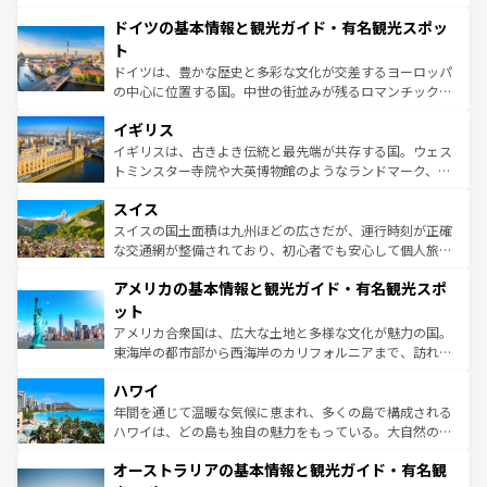
の城塞都市、穏やかなビーチリゾートまで多彩な表情を見
といった象徴的なスポットから、田舎町の古風な美しさま
せる。地方によって風土や気候が異なるスペインはその個
ドイツの基本情報と観光ガイド・有名観光スポッ
で、幅広い魅力が詰まっている。華麗な宮殿、歴史的な大
性で訪れる人を魅了する。 なお、新着のスペイン情報は
コ
聖堂、美しいビーチ、そして豊かな自然が、訪れる者を心
ト
ンテンツ一覧
を参照してほしい。
から魅了する。また、フランスは美食の国としても知ら
ドイツは、豊かな歴史と多彩な文化が交差するヨーロッパ
れ、フランス料理はユネスコ無形文化遺産にも登録されて
の中心に位置する国。中世の街並みが残るロマンチック街
いる。シャンパンの発祥地であるランス、プロヴァンスの
道から、未来を先取りするようなモダンな都市まで多様な
香り高いラベンダー畑など、多彩な楽しみ方が可能だ。さ
イギリス
顔を持つこの国は、どこを歩いても飽きることがない。ベ
らに、パリ以外の地域にも魅力が溢れており、どの街角に
ルリンの文化的活気、バイエルン州のアルプスの絶景、そ
イギリスは、古きよき伝統と最先端が共存する国。ウェス
も豊かな歴史と文化が息づいている。パリ以外の個性あふ
してライン川沿いのワイン畑といった風景は必見。ビール
トミンスター寺院や大英博物館のようなランドマーク、歴
れる地方に足を運ぶとそれぞれで全く異なる文化を体験で
とソーセージを味わいながら地元の人と過ごす楽しい時間
史ある大学都市、美しい丘陵地帯や牧歌的な風景など、エ
きるだろう。 なお、新着のフランス情報は
コンテンツ一覧
スイス
は、お酒好きな人にはぜひ体験してほしい。 なお、新着の
リアごとに異なる魅力がある。また、優雅なアフタヌーン
を参照してほしい。
ドイツ情報は
コンテンツ一覧
を参照してほしい。
ティー、ビール好きにはたまらない英国パブ、サッカー観
スイスの国土面積は九州ほどの広さだが、運行時刻が正確
戦など、本場だからこそできる体験も豊富。イギリスを旅
な交通網が整備されており、初心者でも安心して個人旅行
して楽しみつくそう。 なお、新着のイギリス情報は
コンテ
を楽しめる。日本同様に時刻表どおりの旅が可能だ。中世
アメリカの基本情報と観光ガイド・有名観光スポ
ンツ一覧
を参照してほしい。
の建物がそのまま残る町や、スイスならではのユニークな
博物館もあり、アルプス観光だけでなく町歩きも満喫する
ット
ことができる。国民の所得が高いため物価も高いが、旅行
アメリカ合衆国は、広大な土地と多様な文化が魅力の国。
者向けの交通パス提供のサービスもあり、うまく活用すれ
東海岸の都市部から西海岸のカリフォルニアまで、訪れる
ば市内交通費無料で観光を楽しむこともできる。 なお、新
場所ごとに異なる風景と体験が待っている。ニューヨーク
着のスイス情報は
コンテンツ一覧
を参照してほしい。
ハワイ
のような巨大都市は、観光、ショッピング、エンターテイ
ンメントが詰まった刺激的なスポットだ。一方、アメリカ
年間を通じて温暖な気候に恵まれ、多くの島で構成される
西部には大自然が広がり、グランドキャニオンやイエロー
ハワイは、どの島も独自の魅力をもっている。大自然の神
ストーン国立公園といった絶景が堪能できる。さらに、南
秘を感じたいなら、火山が生み出した壮大な景観を誇るハ
オーストラリアの基本情報と観光ガイド・有名観
部のニューオーリンズでは、音楽と美食が融合した独特の
ワイ島は見逃せない。また、定番の観光地といえばオアフ