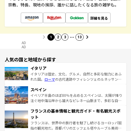
宗教、特長、現地の挨拶、誰かに話したくなる旅の雑学も。
詳細を見る
…
1
2
3
13
AD
AD
人気の国と地域から探す
イタリア
イタリアは歴史、文化、グルメ、自然と多彩な魅力にあふ
れた国。
ローマ
の古代遺跡やフィレンツェのルネッサンス
美術、ヴェネツィアの運河など、歴史あるスポットはもち
スペイン
ろん、トスカーナの美しい田園風景やアマルフィ海岸の絶
景など、自然景観も見逃せない。観光の合間には、本場の
イベリア半島のほぼ80％を占めるスペインは、太陽が降り
ピザやパスタなど、絶品のイタリア料理を堪能することも
注ぐ地中海沿岸から雄大なピレネー山脈まで、多彩な自然
できる。朝目覚めてから夜眠るまで、すべての瞬間を楽し
と文化が詰まったヨーロッパ屈指の旅行先だ。多様な地域
フランスの基本情報と観光ガイド・有名観光スポ
ませてくれるイタリアで、忘れられない旅をしてみよう！
文化が根付くこの国では、情熱的なフラメンコ、熱気あふ
なお、新着のイタリア情報は
コンテンツ一覧
を参照してほ
れる闘牛、そして美味しいタパスが生活の一部となってい
ット
しい。
る。首都マドリードの洗練された雰囲気や、バルセロナの
フランスは、世界中の旅行者を魅了し続けるヨーロッパ屈
アートに溢れた街角から、地方では古代ローマ遺跡や中世
指の観光地だ。首都パリのエッフェル塔やルーブル美術館