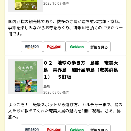
2025.10.09 発売
国内屈指の観光地であり、数多の寺院が建ち並ぶ古都・京都。
季節を楽しみながらお寺をめぐり、御朱印を頂くのに役立つ一
冊です。
詳細を見る
０２ 地球の歩き方 島旅 奄美大
島 喜界島 加計呂麻島（奄美群島
１） ５訂版
島旅
2026.08.06 発売
ようこそ！ 絶景スポットから遊び方、カルチャーまで、島の
人たちが教えてくれた奄美大島の魅力を1冊に凝縮。さあ、島
旅へ。
詳細を見る