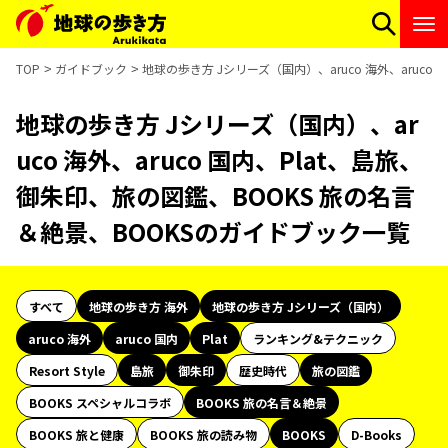
TOP
ガイドブック
地球の歩き方 Jシリーズ（国内）、aruco 海外、aruc
地球の歩き方 Jシリーズ（国内）、ar
uco 海外、aruco 国内、Plat、島旅、
御朱印、旅の図鑑、BOOKS 旅の名言
＆絶景、BOOKSのガイドブック一覧
すべて
地球の歩き方 海外
地球の歩き方 Jシリーズ（国内）
aruco 海外
aruco 国内
Plat
ランキング&テクニック
Resort Style
島旅
御朱印
歴史時代
旅の図鑑
BOOKS スペシャルコラボ
BOOKS 旅の名言＆絶景
BOOKS 旅と健康
BOOKS 旅の読み物
BOOKS
D-Books