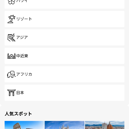
ハワイ
リゾート
アジア
中近東
アフリカ
日本
人気スポット