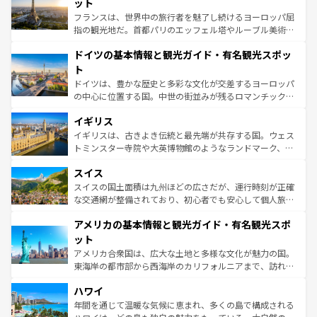
れる闘牛、そして美味しいタパスが生活の一部となってい
ット
る。首都マドリードの洗練された雰囲気や、バルセロナの
フランスは、世界中の旅行者を魅了し続けるヨーロッパ屈
アートに溢れた街角から、地方では古代ローマ遺跡や中世
指の観光地だ。首都パリのエッフェル塔やルーブル美術館
の城塞都市、穏やかなビーチリゾートまで多彩な表情を見
といった象徴的なスポットから、田舎町の古風な美しさま
せる。地方によって風土や気候が異なるスペインはその個
ドイツの基本情報と観光ガイド・有名観光スポッ
で、幅広い魅力が詰まっている。華麗な宮殿、歴史的な大
性で訪れる人を魅了する。 なお、新着のスペイン情報は
コ
聖堂、美しいビーチ、そして豊かな自然が、訪れる者を心
ト
ンテンツ一覧
を参照してほしい。
から魅了する。また、フランスは美食の国としても知ら
ドイツは、豊かな歴史と多彩な文化が交差するヨーロッパ
れ、フランス料理はユネスコ無形文化遺産にも登録されて
の中心に位置する国。中世の街並みが残るロマンチック街
いる。シャンパンの発祥地であるランス、プロヴァンスの
道から、未来を先取りするようなモダンな都市まで多様な
香り高いラベンダー畑など、多彩な楽しみ方が可能だ。さ
イギリス
顔を持つこの国は、どこを歩いても飽きることがない。ベ
らに、パリ以外の地域にも魅力が溢れており、どの街角に
ルリンの文化的活気、バイエルン州のアルプスの絶景、そ
イギリスは、古きよき伝統と最先端が共存する国。ウェス
も豊かな歴史と文化が息づいている。パリ以外の個性あふ
してライン川沿いのワイン畑といった風景は必見。ビール
トミンスター寺院や大英博物館のようなランドマーク、歴
れる地方に足を運ぶとそれぞれで全く異なる文化を体験で
とソーセージを味わいながら地元の人と過ごす楽しい時間
史ある大学都市、美しい丘陵地帯や牧歌的な風景など、エ
きるだろう。 なお、新着のフランス情報は
コンテンツ一覧
スイス
は、お酒好きな人にはぜひ体験してほしい。 なお、新着の
リアごとに異なる魅力がある。また、優雅なアフタヌーン
を参照してほしい。
ドイツ情報は
コンテンツ一覧
を参照してほしい。
ティー、ビール好きにはたまらない英国パブ、サッカー観
スイスの国土面積は九州ほどの広さだが、運行時刻が正確
戦など、本場だからこそできる体験も豊富。イギリスを旅
な交通網が整備されており、初心者でも安心して個人旅行
して楽しみつくそう。 なお、新着のイギリス情報は
コンテ
を楽しめる。日本同様に時刻表どおりの旅が可能だ。中世
アメリカの基本情報と観光ガイド・有名観光スポ
ンツ一覧
を参照してほしい。
の建物がそのまま残る町や、スイスならではのユニークな
博物館もあり、アルプス観光だけでなく町歩きも満喫する
ット
ことができる。国民の所得が高いため物価も高いが、旅行
アメリカ合衆国は、広大な土地と多様な文化が魅力の国。
者向けの交通パス提供のサービスもあり、うまく活用すれ
東海岸の都市部から西海岸のカリフォルニアまで、訪れる
ば市内交通費無料で観光を楽しむこともできる。 なお、新
場所ごとに異なる風景と体験が待っている。ニューヨーク
着のスイス情報は
コンテンツ一覧
を参照してほしい。
ハワイ
のような巨大都市は、観光、ショッピング、エンターテイ
ンメントが詰まった刺激的なスポットだ。一方、アメリカ
年間を通じて温暖な気候に恵まれ、多くの島で構成される
西部には大自然が広がり、グランドキャニオンやイエロー