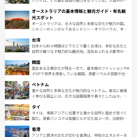
ハワイは、どの島も独自の魅力をもっている。大自然の神
ストーン国立公園といった絶景が堪能できる。さらに、南
秘を感じたいなら、火山が生み出した壮大な景観を誇るハ
オーストラリアの基本情報と観光ガイド・有名観
部のニューオーリンズでは、音楽と美食が融合した独特の
ワイ島は見逃せない。また、定番の観光地といえばオアフ
文化が魅力。旅行者はアメリカの各地域で異なる魅力を楽
島だが、静かな自然を求めるならマウイ島やカウアイ島が
光スポット
しみながら、その多様性と豊かな歴史を感じることができ
おすすめ。エメラルドグリーンに輝く海をはじめ、豊かな
オーストラリアは、壮大な自然と多様な文化が魅力の国。
るだろう。車でのロードトリップや列車の旅も、アメリカ
文化や歴史が息づいている。「アロハスピリット」と呼ば
シドニーのシンボルであるシドニー・オペラハウス、オー
ならではの贅沢な旅のスタイルだ。 なお、新着のアメリカ
れるおもてなしの心で訪れる人々を迎えてくれるハワイの
ストラリア東海岸北部に広がる大サンゴ礁地帯グレートバ
情報は
コンテンツ一覧
を参照してほしい。
人々、おいしいローカルフードやハワイアンミュージッ
台湾
リアリーフや大陸中央部にそびえるウルル（エアーズロッ
ク、伝統的なフラダンスなど、すべてがハワイの魅力を彩
ク）、タスマニアの美しい原生林やケアンズの熱帯雨林な
日本から約４時間ほどでたどり着く台湾は、多彩な文化と
っている。訪れるたびに新しい発見と感動が待っているハ
ど、見どころがたくさん。また、カフェやワイン、オージ
自然が織りなす魅力的な観光地。活気あふれる大都市の台
ワイを、存分に味わってほしい。 なお、新着のハワイ情報
ービーフなどの食文化も豊かで、美味しいものであふれて
北やノスタルジックな町並みが人気な九份（ジォウフェ
は
コンテンツ一覧
を参照してほしい。
韓国
いる。アクティビティも充実しており、サーフィンやダイ
ン）、静ひつな山岳地帯である台湾東部など、都市の喧騒
ビング、ハイキングなど、アウトドア好きにはたまらな
と山間の静けさが共存しており、訪れる人に新しい発見と
歴史ある王朝文化が残る一方で、最先端のファッションやK
い。オーストラリアの多彩な魅力を存分に味わいつくそ
驚きをもたらしてくれる。また、奥深い台湾の食文化も魅
-POPで世界を席巻している韓国。首都ソウルの宮殿や伝統
う。 なお、新着のオーストラリア情報は
コンテンツ一覧
を
力で、夜市などの屋台グルメから高級料理、ヘルシーで美
家屋が並ぶエリアでは韓国の歴史と文化に浸ることがで
参照してほしい。
ベトナム
容にもいいと評判のスイーツなど、バラエティ豊かな料理
き、地方に足を延ばせば四季折々の自然美を楽しむことが
が味わえる。 なお、新着の台湾情報は
コンテンツ一覧
を参
できる。そして、キムチや焼肉、絶品のストリートフード
豊かな自然と多様な文化が魅力的なベトナム。南北に細長
照してほしい。
まで、さまざまな韓国料理が待っている。夜には、韓国な
く伸びる国土には、広大な田園風景や青々とした山々、世
らではのナイトライフも堪能できる。あたたかいホスピタ
界遺産に登録された壮大な自然景観が点在し、都市部では
タイ
リティに包まれながら、韓国の多彩な魅力を心ゆくまで味
急速な発展と共に伝統が息づく。ハノイの古い町並みやホ
わってみてほしい。 なお、新着の韓国情報は
コンテンツ一
ーチミン市のフランス統治時代の建物も、独特の雰囲気を
タイは、東南アジアに位置する豊かな自然と歴史が息づく
覧
を参照してほしい。
醸し出している。また、バラエティの豊かさとおいしさで
国だ。首都バンコクは高層ビルが立ち並ぶ一方、伝統的な
世界中の食通を魅了してやまないベトナム料理も魅力のひ
寺院や市場がいたるところに点在し、古きよき文化と現代
香港
とつ。フォーやバインミー、ベトナムコーヒーなどは、ぜ
の活気が交差している。北部ではチェンマイなどの山岳地
ひ現地で味わいたい。どの地域を訪れてもあたたかい人々
帯で自然と触れ合い、南部ではプーケットやクラビの美し
アジアと西洋の文化が交わる香港は、特有のエネルギーを