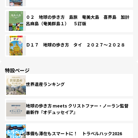
０２ 地球の歩き方 島旅 奄美大島 喜界島 加計
呂麻島（奄美群島１） ５訂版
Ｄ１７ 地球の歩き方 タイ ２０２７～２０２８
特設ページ
世界遺産ランキング
地球の歩き方 meets クリストファー・ノーラン監督
最新作『オデュッセイア』
準備も滞在もスマートに！ トラベルハック2026