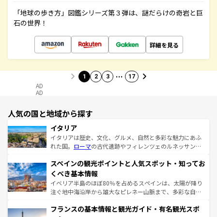
「地球の歩き方」図鑑シリーズ第３弾は、謎だらけの奇岩と巨
石の世界！
詳細を見る
…
1
2
3
17
AD
AD
人気の国と地域から探す
イタリア
イタリアは歴史、文化、グルメ、自然と多彩な魅力にあふ
れた国。
ローマ
の古代遺跡やフィレンツェのルネッサンス
美術、ヴェネツィアの運河など、歴史あるスポットはもち
スペインの観光ポイントと人気スポット・知ってお
ろん、トスカーナの美しい田園風景やアマルフィ海岸の絶
景など、自然景観も見逃せない。観光の合間には、本場の
くべき基本情報
ピザやパスタなど、絶品のイタリア料理を堪能することも
イベリア半島のほぼ80％を占めるスペインは、太陽が降り
できる。朝目覚めてから夜眠るまで、すべての瞬間を楽し
注ぐ地中海沿岸から雄大なピレネー山脈まで、多彩な自然
ませてくれるイタリアで、忘れられない旅をしてみよう！
と文化が詰まったヨーロッパ屈指の旅行先だ。多様な地域
なお、新着のイタリア情報は
コンテンツ一覧
を参照してほ
フランスの基本情報と観光ガイド・有名観光スポ
文化が根付くこの国では、情熱的なフラメンコ、熱気あふ
しい。