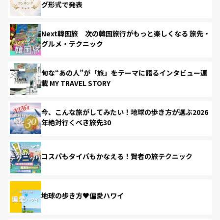
グ形式で発表
Next韓国旅 次の韓国旅行がもっと楽しくなる 旅先・
グルメ・テクニック
旬な“あの人”が「旅」をテーマに語るインタビュー連
載 MY TRAVEL STORY
今、こんな旅がしてみたい！地球の歩き方が選ぶ2026
年絶対行くべき旅先30
コスパもタイパもかなえる！賢者の旅テクニック
地球の歩き方♥偏愛ハワイ