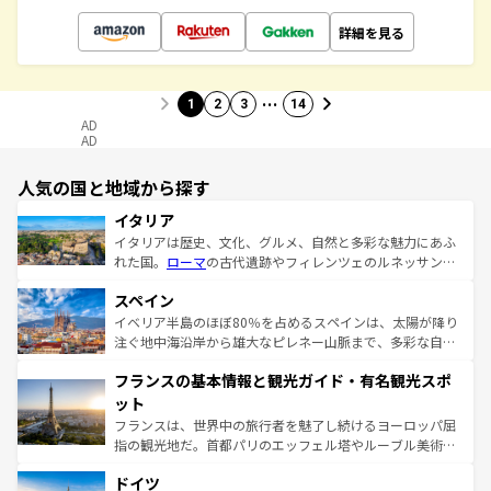
詳細を見る
…
1
2
3
14
AD
AD
人気の国と地域から探す
イタリア
イタリアは歴史、文化、グルメ、自然と多彩な魅力にあふ
れた国。
ローマ
の古代遺跡やフィレンツェのルネッサンス
美術、ヴェネツィアの運河など、歴史あるスポットはもち
スペイン
ろん、トスカーナの美しい田園風景やアマルフィ海岸の絶
景など、自然景観も見逃せない。観光の合間には、本場の
イベリア半島のほぼ80％を占めるスペインは、太陽が降り
ピザやパスタなど、絶品のイタリア料理を堪能することも
注ぐ地中海沿岸から雄大なピレネー山脈まで、多彩な自然
できる。朝目覚めてから夜眠るまで、すべての瞬間を楽し
と文化が詰まったヨーロッパ屈指の旅行先だ。多様な地域
フランスの基本情報と観光ガイド・有名観光スポ
ませてくれるイタリアで、忘れられない旅をしてみよう！
文化が根付くこの国では、情熱的なフラメンコ、熱気あふ
なお、新着のイタリア情報は
コンテンツ一覧
を参照してほ
れる闘牛、そして美味しいタパスが生活の一部となってい
ット
しい。
る。首都マドリードの洗練された雰囲気や、バルセロナの
フランスは、世界中の旅行者を魅了し続けるヨーロッパ屈
アートに溢れた街角から、地方では古代ローマ遺跡や中世
指の観光地だ。首都パリのエッフェル塔やルーブル美術館
の城塞都市、穏やかなビーチリゾートまで多彩な表情を見
といった象徴的なスポットから、田舎町の古風な美しさま
せる。地方によって風土や気候が異なるスペインはその個
ドイツ
で、幅広い魅力が詰まっている。華麗な宮殿、歴史的な大