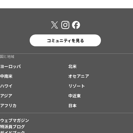
コミュニティを見る
国と地域
ヨーロッパ
北米
中南米
オセアニア
ハワイ
リゾート
アジア
中近東
アフリカ
日本
ウェブマガジン
特派員ブログ
ガイドブック