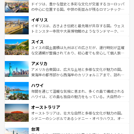
性で訪れる人を魅了する。 なお、新着のスペイン情報は
コ
聖堂、美しいビーチ、そして豊かな自然が、訪れる者を心
ドイツは、豊かな歴史と多彩な文化が交差するヨーロッパ
ンテンツ一覧
を参照してほしい。
から魅了する。また、フランスは美食の国としても知ら
の中心に位置する国。中世の街並みが残るロマンチック街
れ、フランス料理はユネスコ無形文化遺産にも登録されて
道から、未来を先取りするようなモダンな都市まで多様な
イギリス
いる。シャンパンの発祥地であるランス、プロヴァンスの
顔を持つこの国は、どこを歩いても飽きることがない。ベ
香り高いラベンダー畑など、多彩な楽しみ方が可能だ。さ
ルリンの文化的活気、バイエルン州のアルプスの絶景、そ
イギリスは、古きよき伝統と最先端が共存する国。ウェス
らに、パリ以外の地域にも魅力が溢れており、どの街角に
してライン川沿いのワイン畑といった風景は必見。ビール
トミンスター寺院や大英博物館のようなランドマーク、歴
も豊かな歴史と文化が息づいている。パリ以外の個性あふ
とソーセージを味わいながら地元の人と過ごす楽しい時間
史ある大学都市、美しい丘陵地帯や牧歌的な風景など、エ
れる地方に足を運ぶとそれぞれで全く異なる文化を体験で
スイス
は、お酒好きな人にはぜひ体験してほしい。 なお、新着の
リアごとに異なる魅力がある。また、優雅なアフタヌーン
きるだろう。 なお、新着のフランス情報は
コンテンツ一覧
ドイツ情報は
コンテンツ一覧
を参照してほしい。
ティー、ビール好きにはたまらない英国パブ、サッカー観
スイスの国土面積は九州ほどの広さだが、運行時刻が正確
を参照してほしい。
戦など、本場だからこそできる体験も豊富。イギリスを旅
な交通網が整備されており、初心者でも安心して個人旅行
して楽しみつくそう。 なお、新着のイギリス情報は
コンテ
を楽しめる。日本同様に時刻表どおりの旅が可能だ。中世
アメリカ
ンツ一覧
を参照してほしい。
の建物がそのまま残る町や、スイスならではのユニークな
博物館もあり、アルプス観光だけでなく町歩きも満喫する
アメリカ合衆国は、広大な土地と多様な文化が魅力の国。
ことができる。国民の所得が高いため物価も高いが、旅行
東海岸の都市部から西海岸のカリフォルニアまで、訪れる
者向けの交通パス提供のサービスもあり、うまく活用すれ
場所ごとに異なる風景と体験が待っている。ニューヨーク
ハワイ
ば市内交通費無料で観光を楽しむこともできる。 なお、新
のような巨大都市は、観光、ショッピング、エンターテイ
着のスイス情報は
コンテンツ一覧
を参照してほしい。
ンメントが詰まった刺激的なスポットだ。一方、アメリカ
年間を通じて温暖な気候に恵まれ、多くの島で構成される
西部には大自然が広がり、グランドキャニオンやイエロー
ハワイは、どの島も独自の魅力をもっている。大自然の神
ストーン国立公園といった絶景が堪能できる。さらに、南
秘を感じたいなら、火山が生み出した壮大な景観を誇るハ
オーストラリア
部のニューオーリンズでは、音楽と美食が融合した独特の
ワイ島は見逃せない。また、定番の観光地といえばオアフ
文化が魅力。旅行者はアメリカの各地域で異なる魅力を楽
島だが、静かな自然を求めるならマウイ島やカウアイ島が
オーストラリアは、壮大な自然と多様な文化が魅力の国。
しみながら、その多様性と豊かな歴史を感じることができ
おすすめ。エメラルドグリーンに輝く海をはじめ、豊かな
シドニーのシンボルであるシドニー・オペラハウス、オー
るだろう。車でのロードトリップや列車の旅も、アメリカ
文化や歴史が息づいている。「アロハスピリット」と呼ば
ストラリア東海岸北部に広がる大サンゴ礁地帯グレートバ
ならではの贅沢な旅のスタイルだ。 なお、新着のアメリカ
台湾
れるおもてなしの心で訪れる人々を迎えてくれるハワイの
リアリーフや大陸中央部にそびえるウルル（エアーズロッ
情報は
コンテンツ一覧
を参照してほしい。