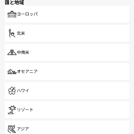
国と地域
発見がある。さらに、治安のよさや充実した公共交通機関
も、旅行者にとっては魅力的なポイント。グルメも豊富
で、ホーカーズは地元の風情を楽しめる外せないスポット
ヨーロッパ
だ。訪れる人を飽きさせないシンガポールで、多様な魅力
を体感しよう。 なお、新着のシンガポール情報は
コンテン
ツ一覧
を参照してほしい。
北米
中南米
オセアニア
ハワイ
リゾート
アジア