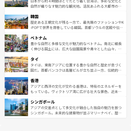
人々、おいしいローカルフードやハワイアンミュージッ
ク）、タスマニアの美しい原生林やケアンズの熱帯雨林な
日本から約４時間ほどでたどり着く台湾は、多彩な文化と
ク、伝統的なフラダンスなど、すべてがハワイの魅力を彩
ど、見どころがたくさん。また、カフェやワイン、オージ
自然が織りなす魅力的な観光地。活気あふれる大都市の台
っている。訪れるたびに新しい発見と感動が待っているハ
ービーフなどの食文化も豊かで、美味しいものであふれて
北やノスタルジックな町並みが人気な九份（ジォウフェ
ワイを、存分に味わってほしい。 なお、新着のハワイ情報
韓国
いる。アクティビティも充実しており、サーフィンやダイ
ン）、静ひつな山岳地帯である台湾東部など、都市の喧騒
は
コンテンツ一覧
を参照してほしい。
ビング、ハイキングなど、アウトドア好きにはたまらな
と山間の静けさが共存しており、訪れる人に新しい発見と
歴史ある王朝文化が残る一方で、最先端のファッションやK
い。オーストラリアの多彩な魅力を存分に味わいつくそ
驚きをもたらしてくれる。また、奥深い台湾の食文化も魅
-POPで世界を席巻している韓国。首都ソウルの宮殿や伝統
う。 なお、新着のオーストラリア情報は
コンテンツ一覧
を
力で、夜市などの屋台グルメから高級料理、ヘルシーで美
家屋が並ぶエリアでは韓国の歴史と文化に浸ることがで
参照してほしい。
ベトナム
容にもいいと評判のスイーツなど、バラエティ豊かな料理
き、地方に足を延ばせば四季折々の自然美を楽しむことが
が味わえる。 なお、新着の台湾情報は
コンテンツ一覧
を参
できる。そして、キムチや焼肉、絶品のストリートフード
豊かな自然と多様な文化が魅力的なベトナム。南北に細長
照してほしい。
まで、さまざまな韓国料理が待っている。夜には、韓国な
く伸びる国土には、広大な田園風景や青々とした山々、世
らではのナイトライフも堪能できる。あたたかいホスピタ
界遺産に登録された壮大な自然景観が点在し、都市部では
タイ
リティに包まれながら、韓国の多彩な魅力を心ゆくまで味
急速な発展と共に伝統が息づく。ハノイの古い町並みやホ
わってみてほしい。 なお、新着の韓国情報は
コンテンツ一
ーチミン市のフランス統治時代の建物も、独特の雰囲気を
タイは、東南アジアに位置する豊かな自然と歴史が息づく
覧
を参照してほしい。
醸し出している。また、バラエティの豊かさとおいしさで
国だ。首都バンコクは高層ビルが立ち並ぶ一方、伝統的な
世界中の食通を魅了してやまないベトナム料理も魅力のひ
寺院や市場がいたるところに点在し、古きよき文化と現代
香港
とつ。フォーやバインミー、ベトナムコーヒーなどは、ぜ
の活気が交差している。北部ではチェンマイなどの山岳地
ひ現地で味わいたい。どの地域を訪れてもあたたかい人々
帯で自然と触れ合い、南部ではプーケットやクラビの美し
アジアと西洋の文化が交わる香港は、特有のエネルギーを
が旅行者を迎えてくれるので、きっと忘れられない旅にな
いビーチでリゾート気分を楽しむことができる。タイ料理
もっている。ヴィクトリア湾に広がる壮大な景色、近未来
るはずだ。 なお、新着のベトナム情報は
コンテンツ一覧
を
は世界的に有名で、屋台から高級レストランまで味覚を刺
的なアートスポット、そして歴史と現代が融合した町並
参照してほしい。
シンガポール
激する。気候は一年中温暖で、どの季節にも異なる楽しみ
み、どこを訪れても感動するはず。観光スポットが密集し
が待っている。親しみやすいタイの人々、仏教を中心とし
ており、効率よく見どころを回れるのも魅力。息をのむよ
アジアの交差点として多文化が融合した独自の魅力を放つ
た文化、そして多様な観光資源が、訪れる旅人を魅了し続
うな絶景から文化的な体験まで、香港を存分に楽しみ尽く
シンガポール。未来的な建築物が並ぶマリーナベイ、歴史
ける。 なお、新着のタイ情報は
コンテンツ一覧
を参照して
そう。 なお、新着の香港情報は
コンテンツ一覧
を参照して
と伝統を感じられるエスニックタウン、多数の緑豊かな公
ほしい。
ほしい。
園や自然保護区など、自然が調和した近代的な景観と文化
の多様性あふれるカラフルな町は、どこを歩いても新しい