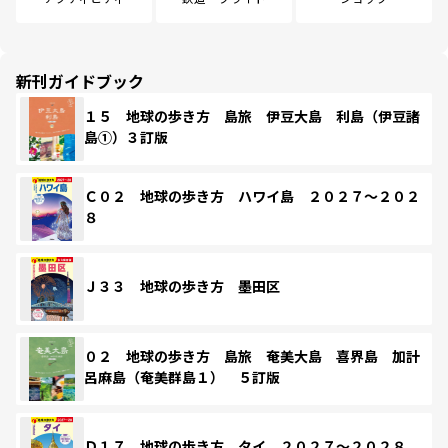
新刊ガイドブック
１５ 地球の歩き方 島旅 伊豆大島 利島（伊豆諸
島①）３訂版
Ｃ０２ 地球の歩き方 ハワイ島 ２０２７～２０２
８
Ｊ３３ 地球の歩き方 墨田区
０２ 地球の歩き方 島旅 奄美大島 喜界島 加計
呂麻島（奄美群島１） ５訂版
Ｄ１７ 地球の歩き方 タイ ２０２７～２０２８