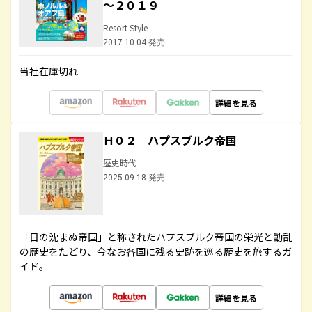
～２０１９
Resort Style
2017.10.04 発売
当社在庫切れ
詳細を見る
Ｈ０２ ハプスブルク帝国
歴史時代
2025.09.18 発売
「日の沈まぬ帝国」と称されたハプスブルク帝国の栄光と動乱
の歴史をたどり、今なお各国に残る史跡を巡る歴史を旅するガ
イド。
詳細を見る