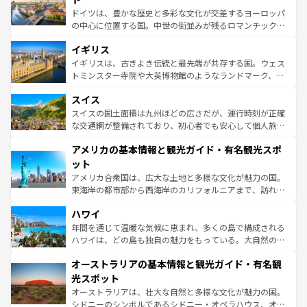
ンテンツ一覧
を参照してほしい。
から魅了する。また、フランスは美食の国としても知ら
ドイツは、豊かな歴史と多彩な文化が交差するヨーロッパ
れ、フランス料理はユネスコ無形文化遺産にも登録されて
の中心に位置する国。中世の街並みが残るロマンチック街
いる。シャンパンの発祥地であるランス、プロヴァンスの
道から、未来を先取りするようなモダンな都市まで多様な
香り高いラベンダー畑など、多彩な楽しみ方が可能だ。さ
イギリス
顔を持つこの国は、どこを歩いても飽きることがない。ベ
らに、パリ以外の地域にも魅力が溢れており、どの街角に
ルリンの文化的活気、バイエルン州のアルプスの絶景、そ
イギリスは、古きよき伝統と最先端が共存する国。ウェス
も豊かな歴史と文化が息づいている。パリ以外の個性あふ
してライン川沿いのワイン畑といった風景は必見。ビール
トミンスター寺院や大英博物館のようなランドマーク、歴
れる地方に足を運ぶとそれぞれで全く異なる文化を体験で
とソーセージを味わいながら地元の人と過ごす楽しい時間
史ある大学都市、美しい丘陵地帯や牧歌的な風景など、エ
きるだろう。 なお、新着のフランス情報は
コンテンツ一覧
スイス
は、お酒好きな人にはぜひ体験してほしい。 なお、新着の
リアごとに異なる魅力がある。また、優雅なアフタヌーン
を参照してほしい。
ドイツ情報は
コンテンツ一覧
を参照してほしい。
ティー、ビール好きにはたまらない英国パブ、サッカー観
スイスの国土面積は九州ほどの広さだが、運行時刻が正確
戦など、本場だからこそできる体験も豊富。イギリスを旅
な交通網が整備されており、初心者でも安心して個人旅行
して楽しみつくそう。 なお、新着のイギリス情報は
コンテ
を楽しめる。日本同様に時刻表どおりの旅が可能だ。中世
アメリカの基本情報と観光ガイド・有名観光スポ
ンツ一覧
を参照してほしい。
の建物がそのまま残る町や、スイスならではのユニークな
博物館もあり、アルプス観光だけでなく町歩きも満喫する
ット
ことができる。国民の所得が高いため物価も高いが、旅行
アメリカ合衆国は、広大な土地と多様な文化が魅力の国。
者向けの交通パス提供のサービスもあり、うまく活用すれ
東海岸の都市部から西海岸のカリフォルニアまで、訪れる
ば市内交通費無料で観光を楽しむこともできる。 なお、新
場所ごとに異なる風景と体験が待っている。ニューヨーク
着のスイス情報は
コンテンツ一覧
を参照してほしい。
ハワイ
のような巨大都市は、観光、ショッピング、エンターテイ
ンメントが詰まった刺激的なスポットだ。一方、アメリカ
年間を通じて温暖な気候に恵まれ、多くの島で構成される
西部には大自然が広がり、グランドキャニオンやイエロー
ハワイは、どの島も独自の魅力をもっている。大自然の神
ストーン国立公園といった絶景が堪能できる。さらに、南
秘を感じたいなら、火山が生み出した壮大な景観を誇るハ
オーストラリアの基本情報と観光ガイド・有名観
部のニューオーリンズでは、音楽と美食が融合した独特の
ワイ島は見逃せない。また、定番の観光地といえばオアフ
文化が魅力。旅行者はアメリカの各地域で異なる魅力を楽
島だが、静かな自然を求めるならマウイ島やカウアイ島が
光スポット
しみながら、その多様性と豊かな歴史を感じることができ
おすすめ。エメラルドグリーンに輝く海をはじめ、豊かな
オーストラリアは、壮大な自然と多様な文化が魅力の国。
るだろう。車でのロードトリップや列車の旅も、アメリカ
文化や歴史が息づいている。「アロハスピリット」と呼ば
シドニーのシンボルであるシドニー・オペラハウス、オー