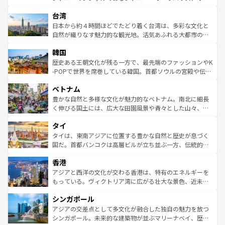
ならではの贅沢な旅のスタイルだ。 なお、新着のアメリカ
れるおもてなしの心で訪れる人々を迎えてくれるハワイの
ストラリア東海岸北部に広がる大サンゴ礁地帯グレートバ
情報は
コンテンツ一覧
を参照してほしい。
人々、おいしいローカルフードやハワイアンミュージッ
台湾
リアリーフや大陸中央部にそびえるウルル（エアーズロッ
ク、伝統的なフラダンスなど、すべてがハワイの魅力を彩
ク）、タスマニアの美しい原生林やケアンズの熱帯雨林な
日本から約４時間ほどでたどり着く台湾は、多彩な文化と
っている。訪れるたびに新しい発見と感動が待っているハ
ど、見どころがたくさん。また、カフェやワイン、オージ
自然が織りなす魅力的な観光地。活気あふれる大都市の台
ワイを、存分に味わってほしい。 なお、新着のハワイ情報
ービーフなどの食文化も豊かで、美味しいものであふれて
北やノスタルジックな町並みが人気な九份（ジォウフェ
は
コンテンツ一覧
を参照してほしい。
韓国
いる。アクティビティも充実しており、サーフィンやダイ
ン）、静ひつな山岳地帯である台湾東部など、都市の喧騒
ビング、ハイキングなど、アウトドア好きにはたまらな
と山間の静けさが共存しており、訪れる人に新しい発見と
歴史ある王朝文化が残る一方で、最先端のファッションやK
い。オーストラリアの多彩な魅力を存分に味わいつくそ
驚きをもたらしてくれる。また、奥深い台湾の食文化も魅
-POPで世界を席巻している韓国。首都ソウルの宮殿や伝統
う。 なお、新着のオーストラリア情報は
コンテンツ一覧
を
力で、夜市などの屋台グルメから高級料理、ヘルシーで美
家屋が並ぶエリアでは韓国の歴史と文化に浸ることがで
参照してほしい。
ベトナム
容にもいいと評判のスイーツなど、バラエティ豊かな料理
き、地方に足を延ばせば四季折々の自然美を楽しむことが
が味わえる。 なお、新着の台湾情報は
コンテンツ一覧
を参
できる。そして、キムチや焼肉、絶品のストリートフード
豊かな自然と多様な文化が魅力的なベトナム。南北に細長
照してほしい。
まで、さまざまな韓国料理が待っている。夜には、韓国な
く伸びる国土には、広大な田園風景や青々とした山々、世
らではのナイトライフも堪能できる。あたたかいホスピタ
界遺産に登録された壮大な自然景観が点在し、都市部では
タイ
リティに包まれながら、韓国の多彩な魅力を心ゆくまで味
急速な発展と共に伝統が息づく。ハノイの古い町並みやホ
わってみてほしい。 なお、新着の韓国情報は
コンテンツ一
ーチミン市のフランス統治時代の建物も、独特の雰囲気を
タイは、東南アジアに位置する豊かな自然と歴史が息づく
覧
を参照してほしい。
醸し出している。また、バラエティの豊かさとおいしさで
国だ。首都バンコクは高層ビルが立ち並ぶ一方、伝統的な
世界中の食通を魅了してやまないベトナム料理も魅力のひ
寺院や市場がいたるところに点在し、古きよき文化と現代
香港
とつ。フォーやバインミー、ベトナムコーヒーなどは、ぜ
の活気が交差している。北部ではチェンマイなどの山岳地
ひ現地で味わいたい。どの地域を訪れてもあたたかい人々
帯で自然と触れ合い、南部ではプーケットやクラビの美し
アジアと西洋の文化が交わる香港は、特有のエネルギーを
が旅行者を迎えてくれるので、きっと忘れられない旅にな
いビーチでリゾート気分を楽しむことができる。タイ料理
もっている。ヴィクトリア湾に広がる壮大な景色、近未来
るはずだ。 なお、新着のベトナム情報は
コンテンツ一覧
を
は世界的に有名で、屋台から高級レストランまで味覚を刺
的なアートスポット、そして歴史と現代が融合した町並
参照してほしい。
シンガポール
激する。気候は一年中温暖で、どの季節にも異なる楽しみ
み、どこを訪れても感動するはず。観光スポットが密集し
が待っている。親しみやすいタイの人々、仏教を中心とし
ており、効率よく見どころを回れるのも魅力。息をのむよ
アジアの交差点として多文化が融合した独自の魅力を放つ
た文化、そして多様な観光資源が、訪れる旅人を魅了し続
うな絶景から文化的な体験まで、香港を存分に楽しみ尽く
シンガポール。未来的な建築物が並ぶマリーナベイ、歴史