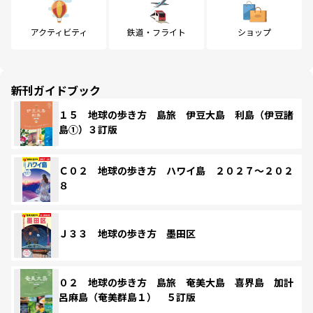
アクティビティ
鉄道・フライト
ショップ
新刊ガイドブック
１５ 地球の歩き方 島旅 伊豆大島 利島（伊豆諸
島①）３訂版
Ｃ０２ 地球の歩き方 ハワイ島 ２０２７～２０２
８
Ｊ３３ 地球の歩き方 墨田区
０２ 地球の歩き方 島旅 奄美大島 喜界島 加計
呂麻島（奄美群島１） ５訂版