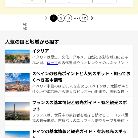
…
1
2
3
12
AD
AD
人気の国と地域から探す
イタリア
イタリアは歴史、文化、グルメ、自然と多彩な魅力にあふ
れた国。
ローマ
の古代遺跡やフィレンツェのルネッサンス
美術、ヴェネツィアの運河など、歴史あるスポットはもち
スペインの観光ポイントと人気スポット・知ってお
ろん、トスカーナの美しい田園風景やアマルフィ海岸の絶
景など、自然景観も見逃せない。観光の合間には、本場の
くべき基本情報
ピザやパスタなど、絶品のイタリア料理を堪能することも
イベリア半島のほぼ80％を占めるスペインは、太陽が降り
できる。朝目覚めてから夜眠るまで、すべての瞬間を楽し
注ぐ地中海沿岸から雄大なピレネー山脈まで、多彩な自然
ませてくれるイタリアで、忘れられない旅をしてみよう！
と文化が詰まったヨーロッパ屈指の旅行先だ。多様な地域
なお、新着のイタリア情報は
コンテンツ一覧
を参照してほ
フランスの基本情報と観光ガイド・有名観光スポ
文化が根付くこの国では、情熱的なフラメンコ、熱気あふ
しい。
れる闘牛、そして美味しいタパスが生活の一部となってい
ット
る。首都マドリードの洗練された雰囲気や、バルセロナの
フランスは、世界中の旅行者を魅了し続けるヨーロッパ屈
アートに溢れた街角から、地方では古代ローマ遺跡や中世
指の観光地だ。首都パリのエッフェル塔やルーブル美術館
の城塞都市、穏やかなビーチリゾートまで多彩な表情を見
といった象徴的なスポットから、田舎町の古風な美しさま
せる。地方によって風土や気候が異なるスペインはその個
ドイツの基本情報と観光ガイド・有名観光スポッ
で、幅広い魅力が詰まっている。華麗な宮殿、歴史的な大
性で訪れる人を魅了する。 なお、新着のスペイン情報は
コ
聖堂、美しいビーチ、そして豊かな自然が、訪れる者を心
ト