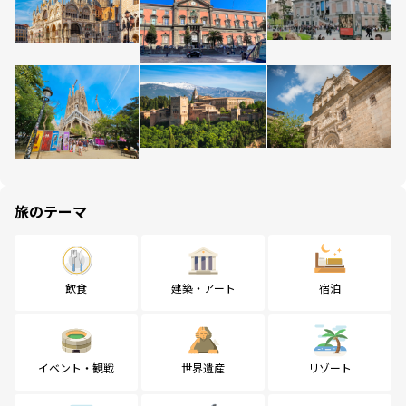
旅のテーマ
飲食
建築・アート
宿泊
イベント・観戦
世界遺産
リゾート