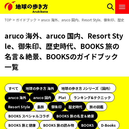
TOP
ガイドブック
aruco 海外、aruco 国内、Resort Style、御朱
aruco 海外、aruco 国内、Resort Sty
le、御朱印、歴史時代、BOOKS 旅の
名言＆絶景、BOOKSのガイドブック
一覧
すべて
地球の歩き方 海外
地球の歩き方 Jシリーズ（国内）
aruco 海外
aruco 国内
Plat
ランキング&テクニック
Resort Style
島旅
御朱印
歴史時代
旅の図鑑
BOOKS スペシャルコラボ
BOOKS 旅の名言＆絶景
BOOKS 旅と健康
BOOKS 旅の読み物
BOOKS
D-Books