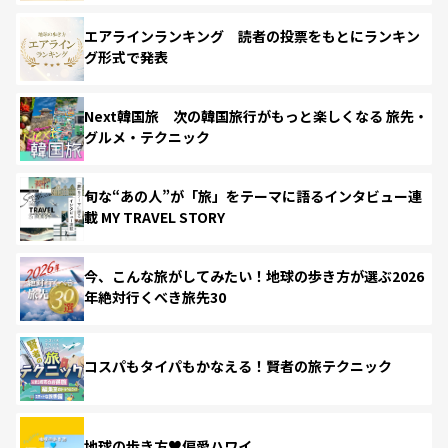
エアラインランキング 読者の投票をもとにランキン
グ形式で発表
Next韓国旅 次の韓国旅行がもっと楽しくなる 旅先・
グルメ・テクニック
旬な“あの人”が「旅」をテーマに語るインタビュー連
載 MY TRAVEL STORY
今、こんな旅がしてみたい！地球の歩き方が選ぶ2026
年絶対行くべき旅先30
コスパもタイパもかなえる！賢者の旅テクニック
地球の歩き方♥偏愛ハワイ