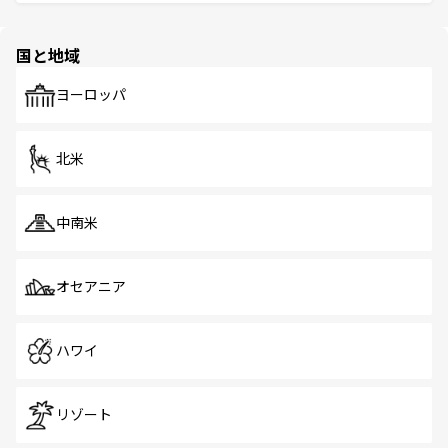
ける。 なお、新着のタイ情報は
コンテンツ一覧
を参照して
そう。 なお、新着の香港情報は
コンテンツ一覧
を参照して
と伝統を感じられるエスニックタウン、多数の緑豊かな公
ほしい。
ほしい。
園や自然保護区など、自然が調和した近代的な景観と文化
の多様性あふれるカラフルな町は、どこを歩いても新しい
国と地域
発見がある。さらに、治安のよさや充実した公共交通機関
も、旅行者にとっては魅力的なポイント。グルメも豊富
で、ホーカーズは地元の風情を楽しめる外せないスポット
ヨーロッパ
だ。訪れる人を飽きさせないシンガポールで、多様な魅力
を体感しよう。 なお、新着のシンガポール情報は
コンテン
ツ一覧
を参照してほしい。
北米
中南米
オセアニア
ハワイ
リゾート