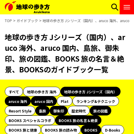
TOP
ガイドブック
地球の歩き方 Jシリーズ（国内）、aruco 海外、aruc
地球の歩き方 Jシリーズ（国内）、ar
uco 海外、aruco 国内、島旅、御朱
印、旅の図鑑、BOOKS 旅の名言＆絶
景、BOOKSのガイドブック一覧
すべて
地球の歩き方 海外
地球の歩き方 Jシリーズ（国内）
aruco 海外
aruco 国内
Plat
ランキング&テクニック
Resort Style
島旅
御朱印
歴史時代
旅の図鑑
BOOKS スペシャルコラボ
BOOKS 旅の名言＆絶景
BOOKS 旅と健康
BOOKS 旅の読み物
BOOKS
D-Books