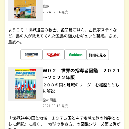
島旅
2024.07.04 発売
ようこそ！世界遺産の教会、絶品島ごはん、古民家ステイな
ど、島の人が教えてくれた五島の魅力をギュッと凝縮。さあ、
島旅へ。
詳細を見る
Ｗ０２ 世界の指導者図鑑 ２０２１
～２０２２年版
２０８の国と地域のリーダーを経歴ととも
に解説
旅の図鑑
2021.03.18 発売
『世界244の国と地域 １９７ヵ国と４７地域を旅の雑学とと
もに解説』に続く、「地球の歩き方」の図鑑シリーズ第２弾が