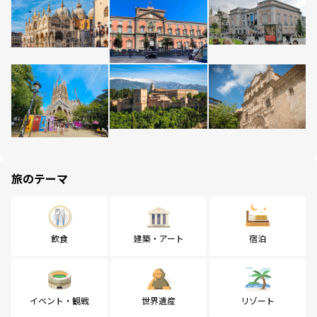
旅のテーマ
飲食
建築・アート
宿泊
イベント・観戦
世界遺産
リゾート