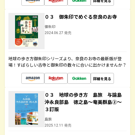
詳細を見る
０３ 御朱印でめぐる奈良のお寺
御朱印
2024.06.27 発売
地球の歩き方御朱印シリーズより、奈良のお寺の最新版が登
場！すばらしい古寺と御朱印の数々に合いに出かけませんか？
詳細を見る
０３ 地球の歩き方 島旅 与論島
沖永良部島 徳之島～奄美群島②～
３訂版
島旅
2025.12.11 発売