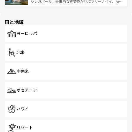
た文化、そして多様な観光資源が、訪れる旅人を魅了し続
うな絶景から文化的な体験まで、香港を存分に楽しみ尽く
シンガポール。未来的な建築物が並ぶマリーナベイ、歴史
ける。 なお、新着のタイ情報は
コンテンツ一覧
を参照して
そう。 なお、新着の香港情報は
コンテンツ一覧
を参照して
と伝統を感じられるエスニックタウン、多数の緑豊かな公
ほしい。
ほしい。
園や自然保護区など、自然が調和した近代的な景観と文化
の多様性あふれるカラフルな町は、どこを歩いても新しい
国と地域
発見がある。さらに、治安のよさや充実した公共交通機関
も、旅行者にとっては魅力的なポイント。グルメも豊富
で、ホーカーズは地元の風情を楽しめる外せないスポット
ヨーロッパ
だ。訪れる人を飽きさせないシンガポールで、多様な魅力
を体感しよう。 なお、新着のシンガポール情報は
コンテン
ツ一覧
を参照してほしい。
北米
中南米
オセアニア
ハワイ
リゾート