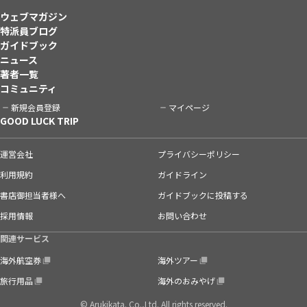
ウェブマガジン
特派員ブログ
ガイドブック
ニュース
著者一覧
コミュニティ
新規会員登録
マイページ
GOOD LUCK TRIP
運営会社
プライバシーポリシー
利用規約
ガイドライン
書店御担当者様へ
ガイドブックに投稿する
採用情報
お問い合わせ
関連サービス
海外航空券
海外ツアー
旅行用品
海外のおみやげ
© Arukikata. Co.,Ltd. All rights reserved.