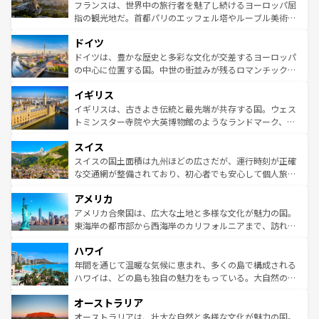
しい。
る。首都マドリードの洗練された雰囲気や、バルセロナの
フランスは、世界中の旅行者を魅了し続けるヨーロッパ屈
アートに溢れた街角から、地方では古代ローマ遺跡や中世
指の観光地だ。首都パリのエッフェル塔やルーブル美術館
の城塞都市、穏やかなビーチリゾートまで多彩な表情を見
といった象徴的なスポットから、田舎町の古風な美しさま
せる。地方によって風土や気候が異なるスペインはその個
ドイツ
で、幅広い魅力が詰まっている。華麗な宮殿、歴史的な大
性で訪れる人を魅了する。 なお、新着のスペイン情報は
コ
聖堂、美しいビーチ、そして豊かな自然が、訪れる者を心
ドイツは、豊かな歴史と多彩な文化が交差するヨーロッパ
ンテンツ一覧
を参照してほしい。
から魅了する。また、フランスは美食の国としても知ら
の中心に位置する国。中世の街並みが残るロマンチック街
れ、フランス料理はユネスコ無形文化遺産にも登録されて
道から、未来を先取りするようなモダンな都市まで多様な
イギリス
いる。シャンパンの発祥地であるランス、プロヴァンスの
顔を持つこの国は、どこを歩いても飽きることがない。ベ
香り高いラベンダー畑など、多彩な楽しみ方が可能だ。さ
ルリンの文化的活気、バイエルン州のアルプスの絶景、そ
イギリスは、古きよき伝統と最先端が共存する国。ウェス
らに、パリ以外の地域にも魅力が溢れており、どの街角に
してライン川沿いのワイン畑といった風景は必見。ビール
トミンスター寺院や大英博物館のようなランドマーク、歴
も豊かな歴史と文化が息づいている。パリ以外の個性あふ
とソーセージを味わいながら地元の人と過ごす楽しい時間
史ある大学都市、美しい丘陵地帯や牧歌的な風景など、エ
れる地方に足を運ぶとそれぞれで全く異なる文化を体験で
スイス
は、お酒好きな人にはぜひ体験してほしい。 なお、新着の
リアごとに異なる魅力がある。また、優雅なアフタヌーン
きるだろう。 なお、新着のフランス情報は
コンテンツ一覧
ドイツ情報は
コンテンツ一覧
を参照してほしい。
ティー、ビール好きにはたまらない英国パブ、サッカー観
スイスの国土面積は九州ほどの広さだが、運行時刻が正確
を参照してほしい。
戦など、本場だからこそできる体験も豊富。イギリスを旅
な交通網が整備されており、初心者でも安心して個人旅行
して楽しみつくそう。 なお、新着のイギリス情報は
コンテ
を楽しめる。日本同様に時刻表どおりの旅が可能だ。中世
アメリカ
ンツ一覧
を参照してほしい。
の建物がそのまま残る町や、スイスならではのユニークな
博物館もあり、アルプス観光だけでなく町歩きも満喫する
アメリカ合衆国は、広大な土地と多様な文化が魅力の国。
ことができる。国民の所得が高いため物価も高いが、旅行
東海岸の都市部から西海岸のカリフォルニアまで、訪れる
者向けの交通パス提供のサービスもあり、うまく活用すれ
場所ごとに異なる風景と体験が待っている。ニューヨーク
ハワイ
ば市内交通費無料で観光を楽しむこともできる。 なお、新
のような巨大都市は、観光、ショッピング、エンターテイ
着のスイス情報は
コンテンツ一覧
を参照してほしい。
ンメントが詰まった刺激的なスポットだ。一方、アメリカ
年間を通じて温暖な気候に恵まれ、多くの島で構成される
西部には大自然が広がり、グランドキャニオンやイエロー
ハワイは、どの島も独自の魅力をもっている。大自然の神
ストーン国立公園といった絶景が堪能できる。さらに、南
秘を感じたいなら、火山が生み出した壮大な景観を誇るハ
オーストラリア
部のニューオーリンズでは、音楽と美食が融合した独特の
ワイ島は見逃せない。また、定番の観光地といえばオアフ
文化が魅力。旅行者はアメリカの各地域で異なる魅力を楽
島だが、静かな自然を求めるならマウイ島やカウアイ島が
オーストラリアは、壮大な自然と多様な文化が魅力の国。