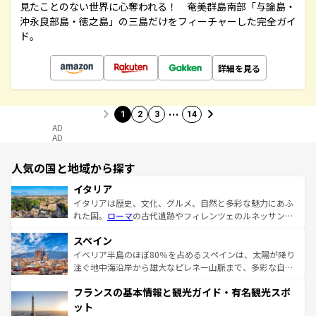
見たことのない世界に心奪われる！ 奄美群島南部「与論島・
沖永良部島・徳之島」の三島だけをフィーチャーした完全ガイ
ド。
詳細を見る
…
1
2
3
14
AD
AD
人気の国と地域から探す
イタリア
イタリアは歴史、文化、グルメ、自然と多彩な魅力にあふ
れた国。
ローマ
の古代遺跡やフィレンツェのルネッサンス
美術、ヴェネツィアの運河など、歴史あるスポットはもち
スペイン
ろん、トスカーナの美しい田園風景やアマルフィ海岸の絶
景など、自然景観も見逃せない。観光の合間には、本場の
イベリア半島のほぼ80％を占めるスペインは、太陽が降り
ピザやパスタなど、絶品のイタリア料理を堪能することも
注ぐ地中海沿岸から雄大なピレネー山脈まで、多彩な自然
できる。朝目覚めてから夜眠るまで、すべての瞬間を楽し
と文化が詰まったヨーロッパ屈指の旅行先だ。多様な地域
フランスの基本情報と観光ガイド・有名観光スポ
ませてくれるイタリアで、忘れられない旅をしてみよう！
文化が根付くこの国では、情熱的なフラメンコ、熱気あふ
なお、新着のイタリア情報は
コンテンツ一覧
を参照してほ
れる闘牛、そして美味しいタパスが生活の一部となってい
ット