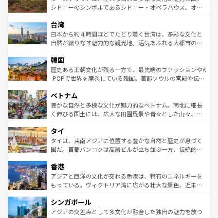
しみながら、その多様性と豊かな歴史を感じることができ
おすすめ。エメラルドグリーンに輝く海をはじめ、豊かな
シドニーのシンボルであるシドニー・オペラハウス、オー
るだろう。車でのロードトリップや列車の旅も、アメリカ
文化や歴史が息づいている。「アロハスピリット」と呼ば
ストラリア東海岸北部に広がる大サンゴ礁地帯グレートバ
ならではの贅沢な旅のスタイルだ。 なお、新着のアメリカ
台湾
れるおもてなしの心で訪れる人々を迎えてくれるハワイの
リアリーフや大陸中央部にそびえるウルル（エアーズロッ
情報は
コンテンツ一覧
を参照してほしい。
人々、おいしいローカルフードやハワイアンミュージッ
ク）、タスマニアの美しい原生林やケアンズの熱帯雨林な
日本から約４時間ほどでたどり着く台湾は、多彩な文化と
ク、伝統的なフラダンスなど、すべてがハワイの魅力を彩
ど、見どころがたくさん。また、カフェやワイン、オージ
自然が織りなす魅力的な観光地。活気あふれる大都市の台
っている。訪れるたびに新しい発見と感動が待っているハ
ービーフなどの食文化も豊かで、美味しいものであふれて
北やノスタルジックな町並みが人気な九份（ジォウフェ
ワイを、存分に味わってほしい。 なお、新着のハワイ情報
韓国
いる。アクティビティも充実しており、サーフィンやダイ
ン）、静ひつな山岳地帯である台湾東部など、都市の喧騒
は
コンテンツ一覧
を参照してほしい。
ビング、ハイキングなど、アウトドア好きにはたまらな
と山間の静けさが共存しており、訪れる人に新しい発見と
歴史ある王朝文化が残る一方で、最先端のファッションやK
い。オーストラリアの多彩な魅力を存分に味わいつくそ
驚きをもたらしてくれる。また、奥深い台湾の食文化も魅
-POPで世界を席巻している韓国。首都ソウルの宮殿や伝統
う。 なお、新着のオーストラリア情報は
コンテンツ一覧
を
力で、夜市などの屋台グルメから高級料理、ヘルシーで美
家屋が並ぶエリアでは韓国の歴史と文化に浸ることがで
参照してほしい。
ベトナム
容にもいいと評判のスイーツなど、バラエティ豊かな料理
き、地方に足を延ばせば四季折々の自然美を楽しむことが
が味わえる。 なお、新着の台湾情報は
コンテンツ一覧
を参
できる。そして、キムチや焼肉、絶品のストリートフード
豊かな自然と多様な文化が魅力的なベトナム。南北に細長
照してほしい。
まで、さまざまな韓国料理が待っている。夜には、韓国な
く伸びる国土には、広大な田園風景や青々とした山々、世
らではのナイトライフも堪能できる。あたたかいホスピタ
界遺産に登録された壮大な自然景観が点在し、都市部では
タイ
リティに包まれながら、韓国の多彩な魅力を心ゆくまで味
急速な発展と共に伝統が息づく。ハノイの古い町並みやホ
わってみてほしい。 なお、新着の韓国情報は
コンテンツ一
ーチミン市のフランス統治時代の建物も、独特の雰囲気を
タイは、東南アジアに位置する豊かな自然と歴史が息づく
覧
を参照してほしい。
醸し出している。また、バラエティの豊かさとおいしさで
国だ。首都バンコクは高層ビルが立ち並ぶ一方、伝統的な
世界中の食通を魅了してやまないベトナム料理も魅力のひ
寺院や市場がいたるところに点在し、古きよき文化と現代
香港
とつ。フォーやバインミー、ベトナムコーヒーなどは、ぜ
の活気が交差している。北部ではチェンマイなどの山岳地
ひ現地で味わいたい。どの地域を訪れてもあたたかい人々
帯で自然と触れ合い、南部ではプーケットやクラビの美し
アジアと西洋の文化が交わる香港は、特有のエネルギーを
が旅行者を迎えてくれるので、きっと忘れられない旅にな
いビーチでリゾート気分を楽しむことができる。タイ料理
もっている。ヴィクトリア湾に広がる壮大な景色、近未来
るはずだ。 なお、新着のベトナム情報は
コンテンツ一覧
を
は世界的に有名で、屋台から高級レストランまで味覚を刺
的なアートスポット、そして歴史と現代が融合した町並
参照してほしい。
シンガポール
激する。気候は一年中温暖で、どの季節にも異なる楽しみ
み、どこを訪れても感動するはず。観光スポットが密集し
が待っている。親しみやすいタイの人々、仏教を中心とし
ており、効率よく見どころを回れるのも魅力。息をのむよ
アジアの交差点として多文化が融合した独自の魅力を放つ