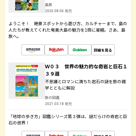
島旅
2026.08.06 発売
ようこそ！ 絶景スポットから遊び方、カルチャーまで、島の
人たちが教えてくれた奄美大島の魅力を1冊に凝縮。さあ、島
旅へ。
詳細を見る
Ｗ０３ 世界の魅力的な奇岩と巨石１
３９選
不思議とロマンに満ちた岩石の謎を旅の雑
学とともに解説
旅の図鑑
2021.03.18 発売
「地球の歩き方」図鑑シリーズ第３弾は、謎だらけの奇岩と巨
石の世界！