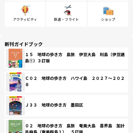
アクティビティ
鉄道・フライト
ショップ
新刊ガイドブック
１５ 地球の歩き方 島旅 伊豆大島 利島（伊豆諸
島①）３訂版
Ｃ０２ 地球の歩き方 ハワイ島 ２０２７～２０２
８
Ｊ３３ 地球の歩き方 墨田区
０２ 地球の歩き方 島旅 奄美大島 喜界島 加計
呂麻島（奄美群島１） ５訂版