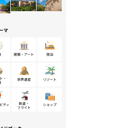
ーマ
食
建築・アート
宿泊
ト・
世界遺産
リゾート
戦
鉄道・
ビティ
ショップ
フライト