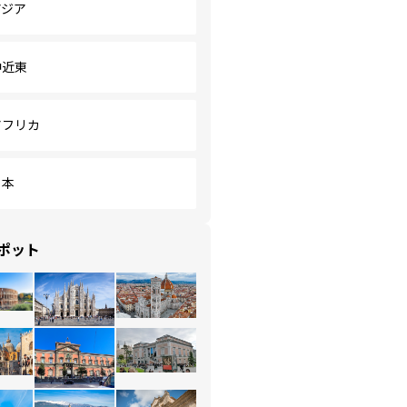
アジア
中近東
アフリカ
日本
ポット