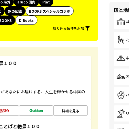
co 海外
aruco 国内
Plat
国と地
代
旅の図鑑
BOOKS スペシャルコラボ
BOOKS
D-Books
絞り込み条件を追加
景１００
」があなたにお届けする、人生を輝かせる中国の
詳細を見る
ことばと絶景１００