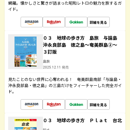
網羅。懐かしさと驚きが詰まった昭和レトロの魅力を旅するガ
イド。
詳細を見る
０３ 地球の歩き方 島旅 与論島
沖永良部島 徳之島～奄美群島②～
３訂版
島旅
2025.12.11 発売
見たことのない世界に心奪われる！ 奄美群島南部「与論島・
沖永良部島・徳之島」の三島だけをフィーチャーした完全ガイ
ド。
詳細を見る
０３ 地球の歩き方 Ｐｌａｔ 台北
Plat