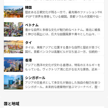
っている。訪れるたびに新しい発見と感動が待っているハ
ービーフなどの食文化も豊かで、美味しいものであふれて
北やノスタルジックな町並みが人気な九份（ジォウフェ
ワイを、存分に味わってほしい。 なお、新着のハワイ情報
韓国
いる。アクティビティも充実しており、サーフィンやダイ
ン）、静ひつな山岳地帯である台湾東部など、都市の喧騒
は
コンテンツ一覧
を参照してほしい。
ビング、ハイキングなど、アウトドア好きにはたまらな
と山間の静けさが共存しており、訪れる人に新しい発見と
歴史ある王朝文化が残る一方で、最先端のファッションやK
い。オーストラリアの多彩な魅力を存分に味わいつくそ
驚きをもたらしてくれる。また、奥深い台湾の食文化も魅
-POPで世界を席巻している韓国。首都ソウルの宮殿や伝統
う。 なお、新着のオーストラリア情報は
コンテンツ一覧
を
力で、夜市などの屋台グルメから高級料理、ヘルシーで美
家屋が並ぶエリアでは韓国の歴史と文化に浸ることがで
参照してほしい。
ベトナム
容にもいいと評判のスイーツなど、バラエティ豊かな料理
き、地方に足を延ばせば四季折々の自然美を楽しむことが
が味わえる。 なお、新着の台湾情報は
コンテンツ一覧
を参
できる。そして、キムチや焼肉、絶品のストリートフード
豊かな自然と多様な文化が魅力的なベトナム。南北に細長
照してほしい。
まで、さまざまな韓国料理が待っている。夜には、韓国な
く伸びる国土には、広大な田園風景や青々とした山々、世
らではのナイトライフも堪能できる。あたたかいホスピタ
界遺産に登録された壮大な自然景観が点在し、都市部では
タイ
リティに包まれながら、韓国の多彩な魅力を心ゆくまで味
急速な発展と共に伝統が息づく。ハノイの古い町並みやホ
わってみてほしい。 なお、新着の韓国情報は
コンテンツ一
ーチミン市のフランス統治時代の建物も、独特の雰囲気を
タイは、東南アジアに位置する豊かな自然と歴史が息づく
覧
を参照してほしい。
醸し出している。また、バラエティの豊かさとおいしさで
国だ。首都バンコクは高層ビルが立ち並ぶ一方、伝統的な
世界中の食通を魅了してやまないベトナム料理も魅力のひ
寺院や市場がいたるところに点在し、古きよき文化と現代
香港
とつ。フォーやバインミー、ベトナムコーヒーなどは、ぜ
の活気が交差している。北部ではチェンマイなどの山岳地
ひ現地で味わいたい。どの地域を訪れてもあたたかい人々
帯で自然と触れ合い、南部ではプーケットやクラビの美し
アジアと西洋の文化が交わる香港は、特有のエネルギーを
が旅行者を迎えてくれるので、きっと忘れられない旅にな
いビーチでリゾート気分を楽しむことができる。タイ料理
もっている。ヴィクトリア湾に広がる壮大な景色、近未来
るはずだ。 なお、新着のベトナム情報は
コンテンツ一覧
を
は世界的に有名で、屋台から高級レストランまで味覚を刺
的なアートスポット、そして歴史と現代が融合した町並
参照してほしい。
シンガポール
激する。気候は一年中温暖で、どの季節にも異なる楽しみ
み、どこを訪れても感動するはず。観光スポットが密集し
が待っている。親しみやすいタイの人々、仏教を中心とし
ており、効率よく見どころを回れるのも魅力。息をのむよ
アジアの交差点として多文化が融合した独自の魅力を放つ
た文化、そして多様な観光資源が、訪れる旅人を魅了し続
うな絶景から文化的な体験まで、香港を存分に楽しみ尽く
シンガポール。未来的な建築物が並ぶマリーナベイ、歴史
ける。 なお、新着のタイ情報は
コンテンツ一覧
を参照して
そう。 なお、新着の香港情報は
コンテンツ一覧
を参照して
と伝統を感じられるエスニックタウン、多数の緑豊かな公
ほしい。
ほしい。
園や自然保護区など、自然が調和した近代的な景観と文化
の多様性あふれるカラフルな町は、どこを歩いても新しい
国と地域
発見がある。さらに、治安のよさや充実した公共交通機関