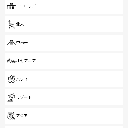
も、旅行者にとっては魅力的なポイント。グルメも豊富
で、ホーカーズは地元の風情を楽しめる外せないスポット
ヨーロッパ
だ。訪れる人を飽きさせないシンガポールで、多様な魅力
を体感しよう。 なお、新着のシンガポール情報は
コンテン
ツ一覧
を参照してほしい。
北米
中南米
オセアニア
ハワイ
リゾート
アジア