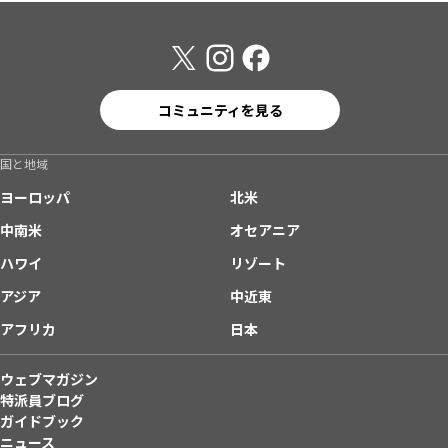
コミュニティを見る
国と地域
ヨーロッパ
北米
中南米
オセアニア
ハワイ
リゾート
アジア
中近東
アフリカ
日本
ウェブマガジン
特派員ブログ
ガイドブック
ニュース