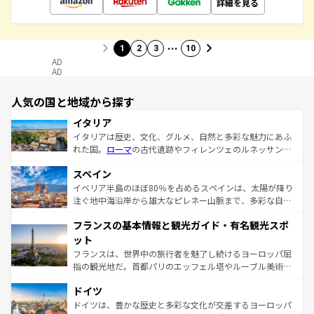
詳細を見る
…
1
2
3
10
AD
AD
人気の国と地域から探す
イタリア
イタリアは歴史、文化、グルメ、自然と多彩な魅力にあふ
れた国。
ローマ
の古代遺跡やフィレンツェのルネッサンス
美術、ヴェネツィアの運河など、歴史あるスポットはもち
スペイン
ろん、トスカーナの美しい田園風景やアマルフィ海岸の絶
景など、自然景観も見逃せない。観光の合間には、本場の
イベリア半島のほぼ80％を占めるスペインは、太陽が降り
ピザやパスタなど、絶品のイタリア料理を堪能することも
注ぐ地中海沿岸から雄大なピレネー山脈まで、多彩な自然
できる。朝目覚めてから夜眠るまで、すべての瞬間を楽し
と文化が詰まったヨーロッパ屈指の旅行先だ。多様な地域
フランスの基本情報と観光ガイド・有名観光スポ
ませてくれるイタリアで、忘れられない旅をしてみよう！
文化が根付くこの国では、情熱的なフラメンコ、熱気あふ
なお、新着のイタリア情報は
コンテンツ一覧
を参照してほ
れる闘牛、そして美味しいタパスが生活の一部となってい
ット
しい。
る。首都マドリードの洗練された雰囲気や、バルセロナの
フランスは、世界中の旅行者を魅了し続けるヨーロッパ屈
アートに溢れた街角から、地方では古代ローマ遺跡や中世
指の観光地だ。首都パリのエッフェル塔やルーブル美術館
の城塞都市、穏やかなビーチリゾートまで多彩な表情を見
といった象徴的なスポットから、田舎町の古風な美しさま
せる。地方によって風土や気候が異なるスペインはその個
ドイツ
で、幅広い魅力が詰まっている。華麗な宮殿、歴史的な大
性で訪れる人を魅了する。 なお、新着のスペイン情報は
コ
聖堂、美しいビーチ、そして豊かな自然が、訪れる者を心
ドイツは、豊かな歴史と多彩な文化が交差するヨーロッパ
ンテンツ一覧
を参照してほしい。