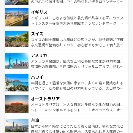
から魅了する。また、フランスは美食の国としても知ら
の中心に位置する国。中世の街並みが残るロマンチック街
れ、フランス料理はユネスコ無形文化遺産にも登録されて
道から、未来を先取りするようなモダンな都市まで多様な
イギリス
いる。シャンパンの発祥地であるランス、プロヴァンスの
顔を持つこの国は、どこを歩いても飽きることがない。ベ
香り高いラベンダー畑など、多彩な楽しみ方が可能だ。さ
ルリンの文化的活気、バイエルン州のアルプスの絶景、そ
イギリスは、古きよき伝統と最先端が共存する国。ウェス
らに、パリ以外の地域にも魅力が溢れており、どの街角に
してライン川沿いのワイン畑といった風景は必見。ビール
トミンスター寺院や大英博物館のようなランドマーク、歴
も豊かな歴史と文化が息づいている。パリ以外の個性あふ
とソーセージを味わいながら地元の人と過ごす楽しい時間
史ある大学都市、美しい丘陵地帯や牧歌的な風景など、エ
れる地方に足を運ぶとそれぞれで全く異なる文化を体験で
スイス
は、お酒好きな人にはぜひ体験してほしい。 なお、新着の
リアごとに異なる魅力がある。また、優雅なアフタヌーン
きるだろう。 なお、新着のフランス情報は
コンテンツ一覧
ドイツ情報は
コンテンツ一覧
を参照してほしい。
ティー、ビール好きにはたまらない英国パブ、サッカー観
スイスの国土面積は九州ほどの広さだが、運行時刻が正確
を参照してほしい。
戦など、本場だからこそできる体験も豊富。イギリスを旅
な交通網が整備されており、初心者でも安心して個人旅行
して楽しみつくそう。 なお、新着のイギリス情報は
コンテ
を楽しめる。日本同様に時刻表どおりの旅が可能だ。中世
アメリカ
ンツ一覧
を参照してほしい。
の建物がそのまま残る町や、スイスならではのユニークな
博物館もあり、アルプス観光だけでなく町歩きも満喫する
アメリカ合衆国は、広大な土地と多様な文化が魅力の国。
ことができる。国民の所得が高いため物価も高いが、旅行
東海岸の都市部から西海岸のカリフォルニアまで、訪れる
者向けの交通パス提供のサービスもあり、うまく活用すれ
場所ごとに異なる風景と体験が待っている。ニューヨーク
ハワイ
ば市内交通費無料で観光を楽しむこともできる。 なお、新
のような巨大都市は、観光、ショッピング、エンターテイ
着のスイス情報は
コンテンツ一覧
を参照してほしい。
ンメントが詰まった刺激的なスポットだ。一方、アメリカ
年間を通じて温暖な気候に恵まれ、多くの島で構成される
西部には大自然が広がり、グランドキャニオンやイエロー
ハワイは、どの島も独自の魅力をもっている。大自然の神
ストーン国立公園といった絶景が堪能できる。さらに、南
秘を感じたいなら、火山が生み出した壮大な景観を誇るハ
オーストラリア
部のニューオーリンズでは、音楽と美食が融合した独特の
ワイ島は見逃せない。また、定番の観光地といえばオアフ
文化が魅力。旅行者はアメリカの各地域で異なる魅力を楽
島だが、静かな自然を求めるならマウイ島やカウアイ島が
オーストラリアは、壮大な自然と多様な文化が魅力の国。
しみながら、その多様性と豊かな歴史を感じることができ
おすすめ。エメラルドグリーンに輝く海をはじめ、豊かな
シドニーのシンボルであるシドニー・オペラハウス、オー
るだろう。車でのロードトリップや列車の旅も、アメリカ
文化や歴史が息づいている。「アロハスピリット」と呼ば
ストラリア東海岸北部に広がる大サンゴ礁地帯グレートバ
ならではの贅沢な旅のスタイルだ。 なお、新着のアメリカ
台湾
れるおもてなしの心で訪れる人々を迎えてくれるハワイの
リアリーフや大陸中央部にそびえるウルル（エアーズロッ
情報は
コンテンツ一覧
を参照してほしい。
人々、おいしいローカルフードやハワイアンミュージッ
ク）、タスマニアの美しい原生林やケアンズの熱帯雨林な
日本から約４時間ほどでたどり着く台湾は、多彩な文化と
ク、伝統的なフラダンスなど、すべてがハワイの魅力を彩
ど、見どころがたくさん。また、カフェやワイン、オージ
自然が織りなす魅力的な観光地。活気あふれる大都市の台