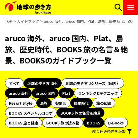
TOP
ガイドブック
aruco 海外、aruco 国内、Plat、島旅、歴史時代、B
aruco 海外、aruco 国内、Plat、島
旅、歴史時代、BOOKS 旅の名言＆絶
景、BOOKSのガイドブック一覧
すべて
地球の歩き方 海外
地球の歩き方 Jシリーズ（国内）
aruco 海外
aruco 国内
Plat
ランキング&テクニック
Resort Style
島旅
御朱印
歴史時代
旅の図鑑
BOOKS スペシャルコラボ
BOOKS 旅の名言＆絶景
BOOKS 旅と健康
BOOKS 旅の読み物
BOOKS
D-Books
絞り込み条件を追加