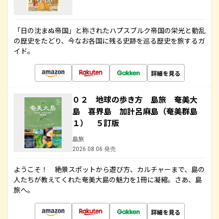
「日の沈まぬ帝国」と称されたハプスブルク帝国の栄光と動乱
の歴史をたどり、今なお各国に残る史跡を巡る歴史を旅するガ
イド。
詳細を見る
０２ 地球の歩き方 島旅 奄美大
島 喜界島 加計呂麻島（奄美群島
１） ５訂版
島旅
2026.08.06 発売
ようこそ！ 絶景スポットから遊び方、カルチャーまで、島の
人たちが教えてくれた奄美大島の魅力を1冊に凝縮。さあ、島
旅へ。
詳細を見る