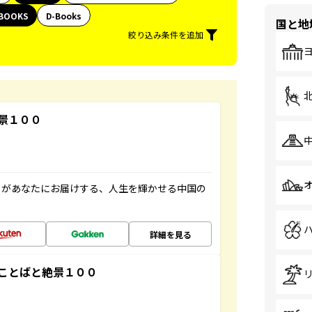
BOOKS
D-Books
国と地
絞り込み条件を追加
景１００
」があなたにお届けする、人生を輝かせる中国の
詳細を見る
ことばと絶景１００