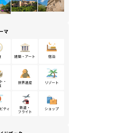
ーマ
食
建築・アート
宿泊
ト・
世界遺産
リゾート
戦
鉄道・
ビティ
ショップ
フライト