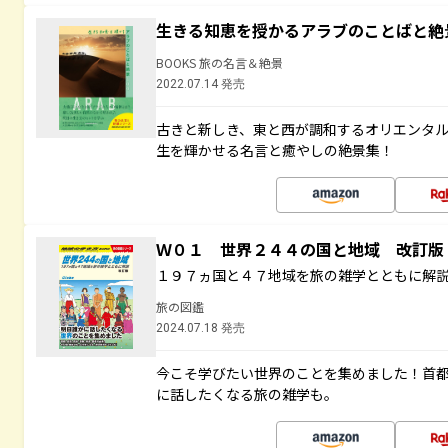
生きる知恵を授かるアラブのことばと絶
BOOKS 旅の名言＆絶景
2022.07.14 発売
古きと新しき、東と西が調和するオリエンタ
生を輝かせる名言と癒やしの絶景集！
Ｗ０１ 世界２４４の国と地域 改訂版
１９７ヵ国と４７地域を旅の雑学とともに解
旅の図鑑
2024.07.18 発売
今こそ学びたい世界のことを集めました！首
に話したくなる旅の雑学も。