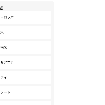
域
ヨーロッパ
北米
中南米
オセアニア
ハワイ
リゾート