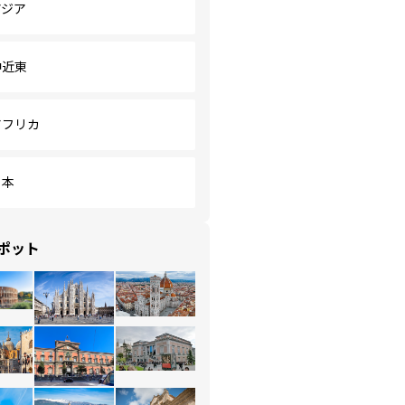
アジア
中近東
アフリカ
日本
ポット