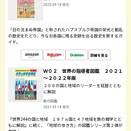
2025.09.18 発売
「日の沈まぬ帝国」と称されたハプスブルク帝国の栄光と動乱
の歴史をたどり、今なお各国に残る史跡を巡る歴史を旅するガ
イド。
詳細を見る
Ｗ０２ 世界の指導者図鑑 ２０２１
～２０２２年版
２０８の国と地域のリーダーを経歴ととも
に解説
旅の図鑑
2021.03.18 発売
『世界244の国と地域 １９７ヵ国と４７地域を旅の雑学とと
もに解説』に続く、「地球の歩き方」の図鑑シリーズ第２弾が