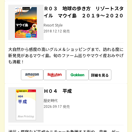
Ｒ０３ 地球の歩き方 リゾートスタ
イル マウイ島 ２０１９～２０２０
Resort Style
2018.12.12 発売
大自然から感度の高いグルメ＆ショッピングまで、訪れる度に
新発見があるマウイ島。旬のファーム巡りやマウイ産おみやげ
も満載！
詳細を見る
Ｈ０４ 平成
歴史時代
2026.09.17 発売
渋谷・原宿など平成カルチャーを象徴する街や、音楽、ゲー