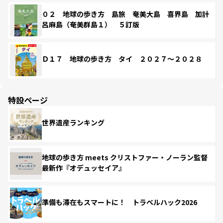
０２ 地球の歩き方 島旅 奄美大島 喜界島 加計
呂麻島（奄美群島１） ５訂版
Ｄ１７ 地球の歩き方 タイ ２０２７～２０２８
特設ページ
世界遺産ランキング
地球の歩き方 meets クリストファー・ノーラン監督
最新作『オデュッセイア』
準備も滞在もスマートに！ トラベルハック2026