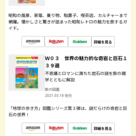
昭和の風景、家電、乗り物、駄菓子、喫茶店、カルチャーまで
網羅。懐かしさと驚きが詰まった昭和レトロの魅力を旅するガ
イド。
詳細を見る
Ｗ０３ 世界の魅力的な奇岩と巨石１
３９選
不思議とロマンに満ちた岩石の謎を旅の雑
学とともに解説
旅の図鑑
2021.03.18 発売
「地球の歩き方」図鑑シリーズ第３弾は、謎だらけの奇岩と巨
石の世界！
詳細を見る