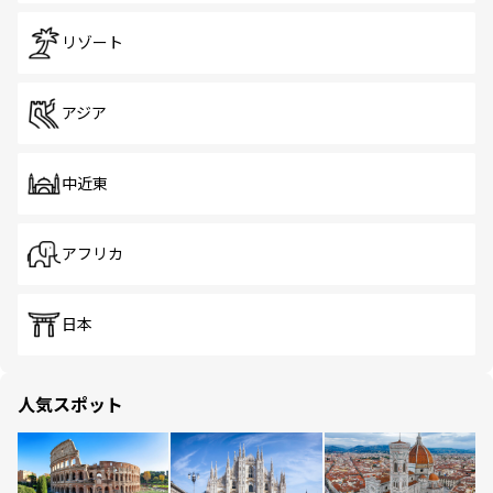
リゾート
アジア
中近東
アフリカ
日本
人気スポット