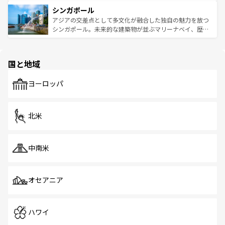
るはずだ。 なお、新着のベトナム情報は
コンテンツ一覧
を
は世界的に有名で、屋台から高級レストランまで味覚を刺
的なアートスポット、そして歴史と現代が融合した町並
参照してほしい。
シンガポール
激する。気候は一年中温暖で、どの季節にも異なる楽しみ
み、どこを訪れても感動するはず。観光スポットが密集し
が待っている。親しみやすいタイの人々、仏教を中心とし
ており、効率よく見どころを回れるのも魅力。息をのむよ
アジアの交差点として多文化が融合した独自の魅力を放つ
た文化、そして多様な観光資源が、訪れる旅人を魅了し続
うな絶景から文化的な体験まで、香港を存分に楽しみ尽く
シンガポール。未来的な建築物が並ぶマリーナベイ、歴史
ける。 なお、新着のタイ情報は
コンテンツ一覧
を参照して
そう。 なお、新着の香港情報は
コンテンツ一覧
を参照して
と伝統を感じられるエスニックタウン、多数の緑豊かな公
ほしい。
ほしい。
園や自然保護区など、自然が調和した近代的な景観と文化
の多様性あふれるカラフルな町は、どこを歩いても新しい
国と地域
発見がある。さらに、治安のよさや充実した公共交通機関
も、旅行者にとっては魅力的なポイント。グルメも豊富
で、ホーカーズは地元の風情を楽しめる外せないスポット
ヨーロッパ
だ。訪れる人を飽きさせないシンガポールで、多様な魅力
を体感しよう。 なお、新着のシンガポール情報は
コンテン
ツ一覧
を参照してほしい。
北米
中南米
オセアニア
ハワイ