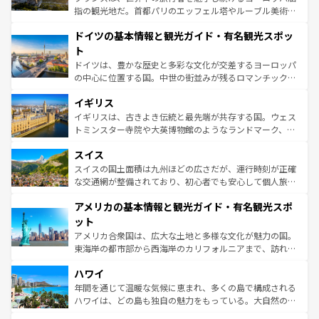
アートに溢れた街角から、地方では古代ローマ遺跡や中世
指の観光地だ。首都パリのエッフェル塔やルーブル美術館
の城塞都市、穏やかなビーチリゾートまで多彩な表情を見
といった象徴的なスポットから、田舎町の古風な美しさま
せる。地方によって風土や気候が異なるスペインはその個
ドイツの基本情報と観光ガイド・有名観光スポッ
で、幅広い魅力が詰まっている。華麗な宮殿、歴史的な大
性で訪れる人を魅了する。 なお、新着のスペイン情報は
コ
聖堂、美しいビーチ、そして豊かな自然が、訪れる者を心
ト
ンテンツ一覧
を参照してほしい。
から魅了する。また、フランスは美食の国としても知ら
ドイツは、豊かな歴史と多彩な文化が交差するヨーロッパ
れ、フランス料理はユネスコ無形文化遺産にも登録されて
の中心に位置する国。中世の街並みが残るロマンチック街
いる。シャンパンの発祥地であるランス、プロヴァンスの
道から、未来を先取りするようなモダンな都市まで多様な
香り高いラベンダー畑など、多彩な楽しみ方が可能だ。さ
イギリス
顔を持つこの国は、どこを歩いても飽きることがない。ベ
らに、パリ以外の地域にも魅力が溢れており、どの街角に
ルリンの文化的活気、バイエルン州のアルプスの絶景、そ
イギリスは、古きよき伝統と最先端が共存する国。ウェス
も豊かな歴史と文化が息づいている。パリ以外の個性あふ
してライン川沿いのワイン畑といった風景は必見。ビール
トミンスター寺院や大英博物館のようなランドマーク、歴
れる地方に足を運ぶとそれぞれで全く異なる文化を体験で
とソーセージを味わいながら地元の人と過ごす楽しい時間
史ある大学都市、美しい丘陵地帯や牧歌的な風景など、エ
きるだろう。 なお、新着のフランス情報は
コンテンツ一覧
スイス
は、お酒好きな人にはぜひ体験してほしい。 なお、新着の
リアごとに異なる魅力がある。また、優雅なアフタヌーン
を参照してほしい。
ドイツ情報は
コンテンツ一覧
を参照してほしい。
ティー、ビール好きにはたまらない英国パブ、サッカー観
スイスの国土面積は九州ほどの広さだが、運行時刻が正確
戦など、本場だからこそできる体験も豊富。イギリスを旅
な交通網が整備されており、初心者でも安心して個人旅行
して楽しみつくそう。 なお、新着のイギリス情報は
コンテ
を楽しめる。日本同様に時刻表どおりの旅が可能だ。中世
アメリカの基本情報と観光ガイド・有名観光スポ
ンツ一覧
を参照してほしい。
の建物がそのまま残る町や、スイスならではのユニークな
博物館もあり、アルプス観光だけでなく町歩きも満喫する
ット
ことができる。国民の所得が高いため物価も高いが、旅行
アメリカ合衆国は、広大な土地と多様な文化が魅力の国。
者向けの交通パス提供のサービスもあり、うまく活用すれ
東海岸の都市部から西海岸のカリフォルニアまで、訪れる
ば市内交通費無料で観光を楽しむこともできる。 なお、新
場所ごとに異なる風景と体験が待っている。ニューヨーク
着のスイス情報は
コンテンツ一覧
を参照してほしい。
ハワイ
のような巨大都市は、観光、ショッピング、エンターテイ
ンメントが詰まった刺激的なスポットだ。一方、アメリカ
年間を通じて温暖な気候に恵まれ、多くの島で構成される
西部には大自然が広がり、グランドキャニオンやイエロー
ハワイは、どの島も独自の魅力をもっている。大自然の神
ストーン国立公園といった絶景が堪能できる。さらに、南
秘を感じたいなら、火山が生み出した壮大な景観を誇るハ