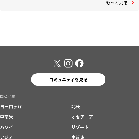
もっと見る
コミュニティを見る
国と地域
ヨーロッパ
北米
中南米
オセアニア
ハワイ
リゾート
アジア
中近東