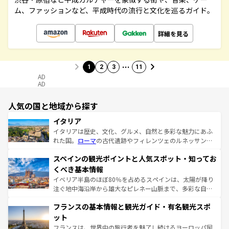
ム、ファッションなど、平成時代の流行と文化を巡るガイド。
詳細を見る
…
1
2
3
11
AD
AD
人気の国と地域から探す
イタリア
イタリアは歴史、文化、グルメ、自然と多彩な魅力にあふ
れた国。
ローマ
の古代遺跡やフィレンツェのルネッサンス
美術、ヴェネツィアの運河など、歴史あるスポットはもち
スペインの観光ポイントと人気スポット・知ってお
ろん、トスカーナの美しい田園風景やアマルフィ海岸の絶
景など、自然景観も見逃せない。観光の合間には、本場の
くべき基本情報
ピザやパスタなど、絶品のイタリア料理を堪能することも
イベリア半島のほぼ80％を占めるスペインは、太陽が降り
できる。朝目覚めてから夜眠るまで、すべての瞬間を楽し
注ぐ地中海沿岸から雄大なピレネー山脈まで、多彩な自然
ませてくれるイタリアで、忘れられない旅をしてみよう！
と文化が詰まったヨーロッパ屈指の旅行先だ。多様な地域
なお、新着のイタリア情報は
コンテンツ一覧
を参照してほ
フランスの基本情報と観光ガイド・有名観光スポ
文化が根付くこの国では、情熱的なフラメンコ、熱気あふ
しい。
れる闘牛、そして美味しいタパスが生活の一部となってい
ット
る。首都マドリードの洗練された雰囲気や、バルセロナの
フランスは、世界中の旅行者を魅了し続けるヨーロッパ屈