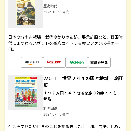
歴史時代
2025.10.23 発売
日本の城や古戦場、武将ゆかりの史跡、展示施設など、戦国時
代にまつわるスポットを徹底ガイドする歴史ファン必携の一
冊。
詳細を見る
Ｗ０１ 世界２４４の国と地域 改訂
版
１９７ヵ国と４７地域を旅の雑学とともに
解説
旅の図鑑
2024.07.18 発売
今こそ学びたい世界のことを集めました！首都、言語、民族、