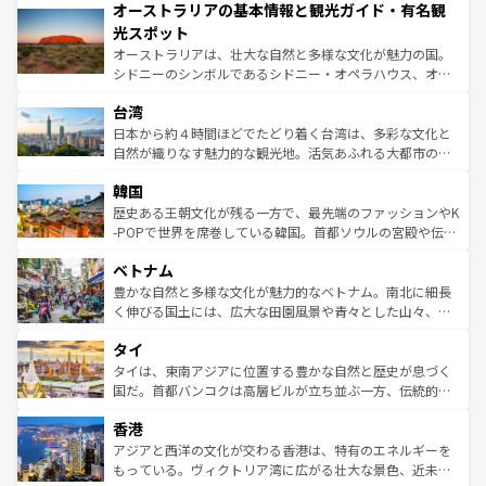
オーストラリアの基本情報と観光ガイド・有名観
部のニューオーリンズでは、音楽と美食が融合した独特の
ワイ島は見逃せない。また、定番の観光地といえばオアフ
文化が魅力。旅行者はアメリカの各地域で異なる魅力を楽
島だが、静かな自然を求めるならマウイ島やカウアイ島が
光スポット
しみながら、その多様性と豊かな歴史を感じることができ
おすすめ。エメラルドグリーンに輝く海をはじめ、豊かな
オーストラリアは、壮大な自然と多様な文化が魅力の国。
るだろう。車でのロードトリップや列車の旅も、アメリカ
文化や歴史が息づいている。「アロハスピリット」と呼ば
シドニーのシンボルであるシドニー・オペラハウス、オー
ならではの贅沢な旅のスタイルだ。 なお、新着のアメリカ
れるおもてなしの心で訪れる人々を迎えてくれるハワイの
ストラリア東海岸北部に広がる大サンゴ礁地帯グレートバ
情報は
コンテンツ一覧
を参照してほしい。
人々、おいしいローカルフードやハワイアンミュージッ
台湾
リアリーフや大陸中央部にそびえるウルル（エアーズロッ
ク、伝統的なフラダンスなど、すべてがハワイの魅力を彩
ク）、タスマニアの美しい原生林やケアンズの熱帯雨林な
日本から約４時間ほどでたどり着く台湾は、多彩な文化と
っている。訪れるたびに新しい発見と感動が待っているハ
ど、見どころがたくさん。また、カフェやワイン、オージ
自然が織りなす魅力的な観光地。活気あふれる大都市の台
ワイを、存分に味わってほしい。 なお、新着のハワイ情報
ービーフなどの食文化も豊かで、美味しいものであふれて
北やノスタルジックな町並みが人気な九份（ジォウフェ
は
コンテンツ一覧
を参照してほしい。
韓国
いる。アクティビティも充実しており、サーフィンやダイ
ン）、静ひつな山岳地帯である台湾東部など、都市の喧騒
ビング、ハイキングなど、アウトドア好きにはたまらな
と山間の静けさが共存しており、訪れる人に新しい発見と
歴史ある王朝文化が残る一方で、最先端のファッションやK
い。オーストラリアの多彩な魅力を存分に味わいつくそ
驚きをもたらしてくれる。また、奥深い台湾の食文化も魅
-POPで世界を席巻している韓国。首都ソウルの宮殿や伝統
う。 なお、新着のオーストラリア情報は
コンテンツ一覧
を
力で、夜市などの屋台グルメから高級料理、ヘルシーで美
家屋が並ぶエリアでは韓国の歴史と文化に浸ることがで
参照してほしい。
ベトナム
容にもいいと評判のスイーツなど、バラエティ豊かな料理
き、地方に足を延ばせば四季折々の自然美を楽しむことが
が味わえる。 なお、新着の台湾情報は
コンテンツ一覧
を参
できる。そして、キムチや焼肉、絶品のストリートフード
豊かな自然と多様な文化が魅力的なベトナム。南北に細長
照してほしい。
まで、さまざまな韓国料理が待っている。夜には、韓国な
く伸びる国土には、広大な田園風景や青々とした山々、世
らではのナイトライフも堪能できる。あたたかいホスピタ
界遺産に登録された壮大な自然景観が点在し、都市部では
タイ
リティに包まれながら、韓国の多彩な魅力を心ゆくまで味
急速な発展と共に伝統が息づく。ハノイの古い町並みやホ
わってみてほしい。 なお、新着の韓国情報は
コンテンツ一
ーチミン市のフランス統治時代の建物も、独特の雰囲気を
タイは、東南アジアに位置する豊かな自然と歴史が息づく
覧
を参照してほしい。
醸し出している。また、バラエティの豊かさとおいしさで
国だ。首都バンコクは高層ビルが立ち並ぶ一方、伝統的な
世界中の食通を魅了してやまないベトナム料理も魅力のひ
寺院や市場がいたるところに点在し、古きよき文化と現代
香港
とつ。フォーやバインミー、ベトナムコーヒーなどは、ぜ
の活気が交差している。北部ではチェンマイなどの山岳地
ひ現地で味わいたい。どの地域を訪れてもあたたかい人々
帯で自然と触れ合い、南部ではプーケットやクラビの美し
アジアと西洋の文化が交わる香港は、特有のエネルギーを
が旅行者を迎えてくれるので、きっと忘れられない旅にな
いビーチでリゾート気分を楽しむことができる。タイ料理
もっている。ヴィクトリア湾に広がる壮大な景色、近未来