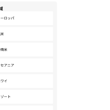
域
ヨーロッパ
北米
中南米
オセアニア
ハワイ
リゾート