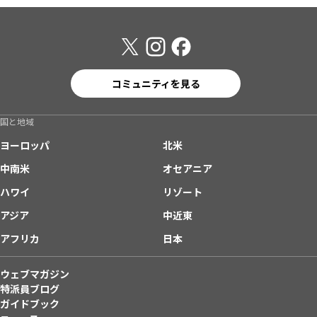
コミュニティを見る
国と地域
ヨーロッパ
北米
中南米
オセアニア
ハワイ
リゾート
アジア
中近東
アフリカ
日本
ウェブマガジン
特派員ブログ
ガイドブック