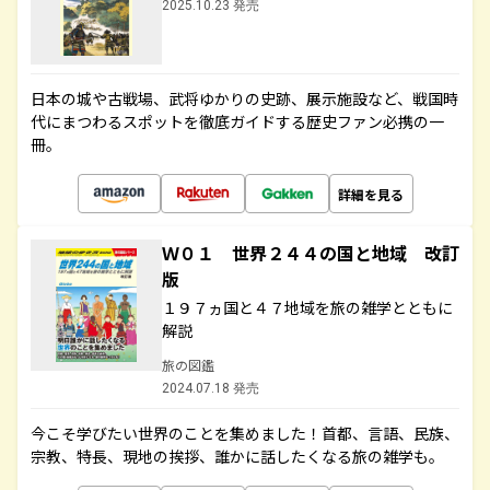
2025.10.23 発売
日本の城や古戦場、武将ゆかりの史跡、展示施設など、戦国時
代にまつわるスポットを徹底ガイドする歴史ファン必携の一
冊。
詳細を見る
Ｗ０１ 世界２４４の国と地域 改訂
版
１９７ヵ国と４７地域を旅の雑学とともに
解説
旅の図鑑
2024.07.18 発売
今こそ学びたい世界のことを集めました！首都、言語、民族、
宗教、特長、現地の挨拶、誰かに話したくなる旅の雑学も。