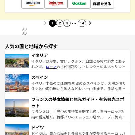
詳細を見る
…
1
2
3
14
AD
AD
人気の国と地域から探す
イタリア
イタリアは歴史、文化、グルメ、自然と多彩な魅力にあふ
れた国。
ローマ
の古代遺跡やフィレンツェのルネッサンス
美術、ヴェネツィアの運河など、歴史あるスポットはもち
スペイン
ろん、トスカーナの美しい田園風景やアマルフィ海岸の絶
景など、自然景観も見逃せない。観光の合間には、本場の
イベリア半島のほぼ80％を占めるスペインは、太陽が降り
ピザやパスタなど、絶品のイタリア料理を堪能することも
注ぐ地中海沿岸から雄大なピレネー山脈まで、多彩な自然
できる。朝目覚めてから夜眠るまで、すべての瞬間を楽し
と文化が詰まったヨーロッパ屈指の旅行先だ。多様な地域
フランスの基本情報と観光ガイド・有名観光スポ
ませてくれるイタリアで、忘れられない旅をしてみよう！
文化が根付くこの国では、情熱的なフラメンコ、熱気あふ
なお、新着のイタリア情報は
コンテンツ一覧
を参照してほ
れる闘牛、そして美味しいタパスが生活の一部となってい
ット
しい。
る。首都マドリードの洗練された雰囲気や、バルセロナの
フランスは、世界中の旅行者を魅了し続けるヨーロッパ屈
アートに溢れた街角から、地方では古代ローマ遺跡や中世
指の観光地だ。首都パリのエッフェル塔やルーブル美術館
の城塞都市、穏やかなビーチリゾートまで多彩な表情を見
といった象徴的なスポットから、田舎町の古風な美しさま
せる。地方によって風土や気候が異なるスペインはその個
ドイツ
で、幅広い魅力が詰まっている。華麗な宮殿、歴史的な大
性で訪れる人を魅了する。 なお、新着のスペイン情報は
コ
聖堂、美しいビーチ、そして豊かな自然が、訪れる者を心
ドイツは、豊かな歴史と多彩な文化が交差するヨーロッパ