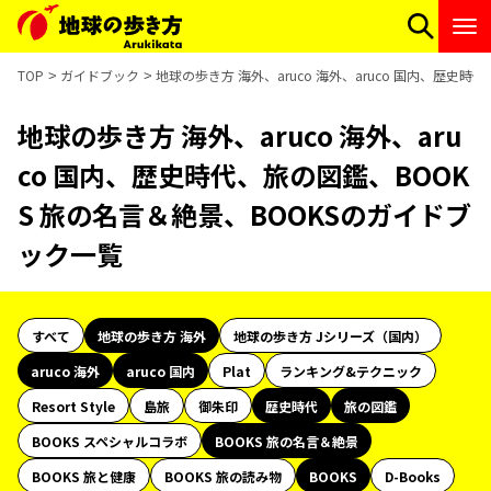
TOP
ガイドブック
地球の歩き方 海外、aruco 海外、aruco 国内、歴史
地球の歩き方 海外、aruco 海外、aru
co 国内、歴史時代、旅の図鑑、BOOK
S 旅の名言＆絶景、BOOKSのガイドブ
ック一覧
すべて
地球の歩き方 海外
地球の歩き方 Jシリーズ（国内）
aruco 海外
aruco 国内
Plat
ランキング&テクニック
Resort Style
島旅
御朱印
歴史時代
旅の図鑑
BOOKS スペシャルコラボ
BOOKS 旅の名言＆絶景
BOOKS 旅と健康
BOOKS 旅の読み物
BOOKS
D-Books