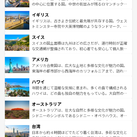
ンテンツ一覧
を参照してほしい。
から魅了する。また、フランスは美食の国としても知ら
の中心に位置する国。中世の街並みが残るロマンチック街
れ、フランス料理はユネスコ無形文化遺産にも登録されて
道から、未来を先取りするようなモダンな都市まで多様な
イギリス
いる。シャンパンの発祥地であるランス、プロヴァンスの
顔を持つこの国は、どこを歩いても飽きることがない。ベ
香り高いラベンダー畑など、多彩な楽しみ方が可能だ。さ
ルリンの文化的活気、バイエルン州のアルプスの絶景、そ
イギリスは、古きよき伝統と最先端が共存する国。ウェス
らに、パリ以外の地域にも魅力が溢れており、どの街角に
してライン川沿いのワイン畑といった風景は必見。ビール
トミンスター寺院や大英博物館のようなランドマーク、歴
も豊かな歴史と文化が息づいている。パリ以外の個性あふ
とソーセージを味わいながら地元の人と過ごす楽しい時間
史ある大学都市、美しい丘陵地帯や牧歌的な風景など、エ
れる地方に足を運ぶとそれぞれで全く異なる文化を体験で
スイス
は、お酒好きな人にはぜひ体験してほしい。 なお、新着の
リアごとに異なる魅力がある。また、優雅なアフタヌーン
きるだろう。 なお、新着のフランス情報は
コンテンツ一覧
ドイツ情報は
コンテンツ一覧
を参照してほしい。
ティー、ビール好きにはたまらない英国パブ、サッカー観
スイスの国土面積は九州ほどの広さだが、運行時刻が正確
を参照してほしい。
戦など、本場だからこそできる体験も豊富。イギリスを旅
な交通網が整備されており、初心者でも安心して個人旅行
して楽しみつくそう。 なお、新着のイギリス情報は
コンテ
を楽しめる。日本同様に時刻表どおりの旅が可能だ。中世
アメリカ
ンツ一覧
を参照してほしい。
の建物がそのまま残る町や、スイスならではのユニークな
博物館もあり、アルプス観光だけでなく町歩きも満喫する
アメリカ合衆国は、広大な土地と多様な文化が魅力の国。
ことができる。国民の所得が高いため物価も高いが、旅行
東海岸の都市部から西海岸のカリフォルニアまで、訪れる
者向けの交通パス提供のサービスもあり、うまく活用すれ
場所ごとに異なる風景と体験が待っている。ニューヨーク
ハワイ
ば市内交通費無料で観光を楽しむこともできる。 なお、新
のような巨大都市は、観光、ショッピング、エンターテイ
着のスイス情報は
コンテンツ一覧
を参照してほしい。
ンメントが詰まった刺激的なスポットだ。一方、アメリカ
年間を通じて温暖な気候に恵まれ、多くの島で構成される
西部には大自然が広がり、グランドキャニオンやイエロー
ハワイは、どの島も独自の魅力をもっている。大自然の神
ストーン国立公園といった絶景が堪能できる。さらに、南
秘を感じたいなら、火山が生み出した壮大な景観を誇るハ
オーストラリア
部のニューオーリンズでは、音楽と美食が融合した独特の
ワイ島は見逃せない。また、定番の観光地といえばオアフ
文化が魅力。旅行者はアメリカの各地域で異なる魅力を楽
島だが、静かな自然を求めるならマウイ島やカウアイ島が
オーストラリアは、壮大な自然と多様な文化が魅力の国。
しみながら、その多様性と豊かな歴史を感じることができ
おすすめ。エメラルドグリーンに輝く海をはじめ、豊かな
シドニーのシンボルであるシドニー・オペラハウス、オー
るだろう。車でのロードトリップや列車の旅も、アメリカ
文化や歴史が息づいている。「アロハスピリット」と呼ば
ストラリア東海岸北部に広がる大サンゴ礁地帯グレートバ
ならではの贅沢な旅のスタイルだ。 なお、新着のアメリカ
台湾
れるおもてなしの心で訪れる人々を迎えてくれるハワイの
リアリーフや大陸中央部にそびえるウルル（エアーズロッ
情報は
コンテンツ一覧
を参照してほしい。
人々、おいしいローカルフードやハワイアンミュージッ
ク）、タスマニアの美しい原生林やケアンズの熱帯雨林な
日本から約４時間ほどでたどり着く台湾は、多彩な文化と