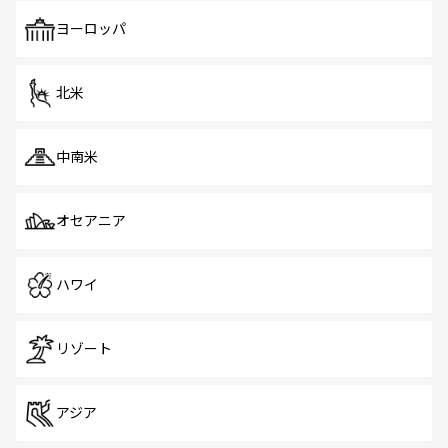
も、旅行者にとっては魅力的なポイント。グルメも豊富
で、ホーカーズは地元の風情を楽しめる外せないスポット
ヨーロッパ
だ。訪れる人を飽きさせないシンガポールで、多様な魅力
を体感しよう。 なお、新着のシンガポール情報は
コンテン
ツ一覧
を参照してほしい。
北米
中南米
オセアニア
ハワイ
リゾート
アジア