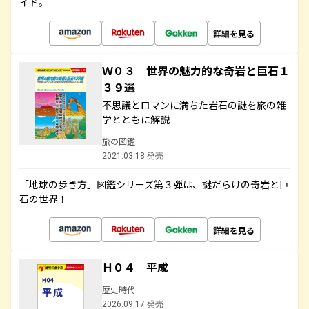
イド。
詳細を見る
Ｗ０３ 世界の魅力的な奇岩と巨石１
３９選
不思議とロマンに満ちた岩石の謎を旅の雑
学とともに解説
旅の図鑑
2021.03.18 発売
「地球の歩き方」図鑑シリーズ第３弾は、謎だらけの奇岩と巨
石の世界！
詳細を見る
Ｈ０４ 平成
歴史時代
2026.09.17 発売