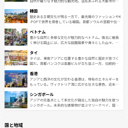
ク、伝統的なフラダンスなど、すべてがハワイの魅力を彩
ど、見どころがたくさん。また、カフェやワイン、オージ
自然が織りなす魅力的な観光地。活気あふれる大都市の台
っている。訪れるたびに新しい発見と感動が待っているハ
ービーフなどの食文化も豊かで、美味しいものであふれて
北やノスタルジックな町並みが人気な九份（ジォウフェ
ワイを、存分に味わってほしい。 なお、新着のハワイ情報
韓国
いる。アクティビティも充実しており、サーフィンやダイ
ン）、静ひつな山岳地帯である台湾東部など、都市の喧騒
は
コンテンツ一覧
を参照してほしい。
ビング、ハイキングなど、アウトドア好きにはたまらな
と山間の静けさが共存しており、訪れる人に新しい発見と
歴史ある王朝文化が残る一方で、最先端のファッションやK
い。オーストラリアの多彩な魅力を存分に味わいつくそ
驚きをもたらしてくれる。また、奥深い台湾の食文化も魅
-POPで世界を席巻している韓国。首都ソウルの宮殿や伝統
う。 なお、新着のオーストラリア情報は
コンテンツ一覧
を
力で、夜市などの屋台グルメから高級料理、ヘルシーで美
家屋が並ぶエリアでは韓国の歴史と文化に浸ることがで
参照してほしい。
ベトナム
容にもいいと評判のスイーツなど、バラエティ豊かな料理
き、地方に足を延ばせば四季折々の自然美を楽しむことが
が味わえる。 なお、新着の台湾情報は
コンテンツ一覧
を参
できる。そして、キムチや焼肉、絶品のストリートフード
豊かな自然と多様な文化が魅力的なベトナム。南北に細長
照してほしい。
まで、さまざまな韓国料理が待っている。夜には、韓国な
く伸びる国土には、広大な田園風景や青々とした山々、世
らではのナイトライフも堪能できる。あたたかいホスピタ
界遺産に登録された壮大な自然景観が点在し、都市部では
タイ
リティに包まれながら、韓国の多彩な魅力を心ゆくまで味
急速な発展と共に伝統が息づく。ハノイの古い町並みやホ
わってみてほしい。 なお、新着の韓国情報は
コンテンツ一
ーチミン市のフランス統治時代の建物も、独特の雰囲気を
タイは、東南アジアに位置する豊かな自然と歴史が息づく
覧
を参照してほしい。
醸し出している。また、バラエティの豊かさとおいしさで
国だ。首都バンコクは高層ビルが立ち並ぶ一方、伝統的な
世界中の食通を魅了してやまないベトナム料理も魅力のひ
寺院や市場がいたるところに点在し、古きよき文化と現代
香港
とつ。フォーやバインミー、ベトナムコーヒーなどは、ぜ
の活気が交差している。北部ではチェンマイなどの山岳地
ひ現地で味わいたい。どの地域を訪れてもあたたかい人々
帯で自然と触れ合い、南部ではプーケットやクラビの美し
アジアと西洋の文化が交わる香港は、特有のエネルギーを
が旅行者を迎えてくれるので、きっと忘れられない旅にな
いビーチでリゾート気分を楽しむことができる。タイ料理
もっている。ヴィクトリア湾に広がる壮大な景色、近未来
るはずだ。 なお、新着のベトナム情報は
コンテンツ一覧
を
は世界的に有名で、屋台から高級レストランまで味覚を刺
的なアートスポット、そして歴史と現代が融合した町並
参照してほしい。
シンガポール
激する。気候は一年中温暖で、どの季節にも異なる楽しみ
み、どこを訪れても感動するはず。観光スポットが密集し
が待っている。親しみやすいタイの人々、仏教を中心とし
ており、効率よく見どころを回れるのも魅力。息をのむよ
アジアの交差点として多文化が融合した独自の魅力を放つ
た文化、そして多様な観光資源が、訪れる旅人を魅了し続
うな絶景から文化的な体験まで、香港を存分に楽しみ尽く
シンガポール。未来的な建築物が並ぶマリーナベイ、歴史
ける。 なお、新着のタイ情報は
コンテンツ一覧
を参照して
そう。 なお、新着の香港情報は
コンテンツ一覧
を参照して
と伝統を感じられるエスニックタウン、多数の緑豊かな公
ほしい。
ほしい。
園や自然保護区など、自然が調和した近代的な景観と文化
の多様性あふれるカラフルな町は、どこを歩いても新しい
国と地域
発見がある。さらに、治安のよさや充実した公共交通機関