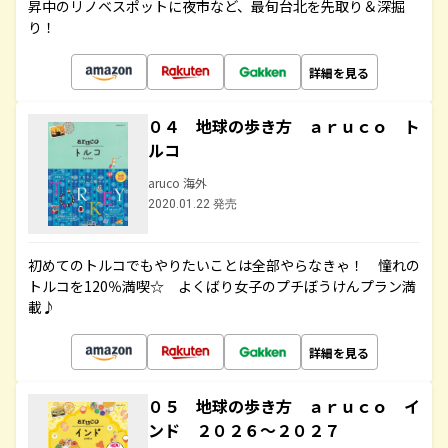
昇中のリノベスポットに夜市など、最旬台北を先取り＆深掘
り！
詳細を見る
０４ 地球の歩き方 ａｒｕｃｏ ト
ルコ
aruco 海外
2020.01.22 発売
初めてのトルコでもやりたいことは全部やらなきゃ！ 憧れの
トルコを120％満喫☆ よくばり女子のプチぼうけんプラン満
載♪
詳細を見る
０５ 地球の歩き方 ａｒｕｃｏ イ
ンド ２０２６～２０２７