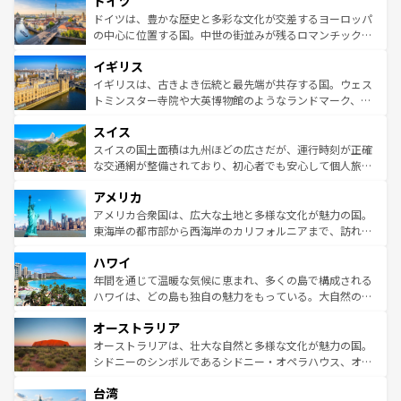
ドイツ
で、幅広い魅力が詰まっている。華麗な宮殿、歴史的な大
性で訪れる人を魅了する。 なお、新着のスペイン情報は
コ
聖堂、美しいビーチ、そして豊かな自然が、訪れる者を心
ドイツは、豊かな歴史と多彩な文化が交差するヨーロッパ
ンテンツ一覧
を参照してほしい。
から魅了する。また、フランスは美食の国としても知ら
の中心に位置する国。中世の街並みが残るロマンチック街
れ、フランス料理はユネスコ無形文化遺産にも登録されて
道から、未来を先取りするようなモダンな都市まで多様な
イギリス
いる。シャンパンの発祥地であるランス、プロヴァンスの
顔を持つこの国は、どこを歩いても飽きることがない。ベ
香り高いラベンダー畑など、多彩な楽しみ方が可能だ。さ
ルリンの文化的活気、バイエルン州のアルプスの絶景、そ
イギリスは、古きよき伝統と最先端が共存する国。ウェス
らに、パリ以外の地域にも魅力が溢れており、どの街角に
してライン川沿いのワイン畑といった風景は必見。ビール
トミンスター寺院や大英博物館のようなランドマーク、歴
も豊かな歴史と文化が息づいている。パリ以外の個性あふ
とソーセージを味わいながら地元の人と過ごす楽しい時間
史ある大学都市、美しい丘陵地帯や牧歌的な風景など、エ
れる地方に足を運ぶとそれぞれで全く異なる文化を体験で
スイス
は、お酒好きな人にはぜひ体験してほしい。 なお、新着の
リアごとに異なる魅力がある。また、優雅なアフタヌーン
きるだろう。 なお、新着のフランス情報は
コンテンツ一覧
ドイツ情報は
コンテンツ一覧
を参照してほしい。
ティー、ビール好きにはたまらない英国パブ、サッカー観
スイスの国土面積は九州ほどの広さだが、運行時刻が正確
を参照してほしい。
戦など、本場だからこそできる体験も豊富。イギリスを旅
な交通網が整備されており、初心者でも安心して個人旅行
して楽しみつくそう。 なお、新着のイギリス情報は
コンテ
を楽しめる。日本同様に時刻表どおりの旅が可能だ。中世
アメリカ
ンツ一覧
を参照してほしい。
の建物がそのまま残る町や、スイスならではのユニークな
博物館もあり、アルプス観光だけでなく町歩きも満喫する
アメリカ合衆国は、広大な土地と多様な文化が魅力の国。
ことができる。国民の所得が高いため物価も高いが、旅行
東海岸の都市部から西海岸のカリフォルニアまで、訪れる
者向けの交通パス提供のサービスもあり、うまく活用すれ
場所ごとに異なる風景と体験が待っている。ニューヨーク
ハワイ
ば市内交通費無料で観光を楽しむこともできる。 なお、新
のような巨大都市は、観光、ショッピング、エンターテイ
着のスイス情報は
コンテンツ一覧
を参照してほしい。
ンメントが詰まった刺激的なスポットだ。一方、アメリカ
年間を通じて温暖な気候に恵まれ、多くの島で構成される
西部には大自然が広がり、グランドキャニオンやイエロー
ハワイは、どの島も独自の魅力をもっている。大自然の神
ストーン国立公園といった絶景が堪能できる。さらに、南
秘を感じたいなら、火山が生み出した壮大な景観を誇るハ
オーストラリア
部のニューオーリンズでは、音楽と美食が融合した独特の
ワイ島は見逃せない。また、定番の観光地といえばオアフ
文化が魅力。旅行者はアメリカの各地域で異なる魅力を楽
島だが、静かな自然を求めるならマウイ島やカウアイ島が
オーストラリアは、壮大な自然と多様な文化が魅力の国。
しみながら、その多様性と豊かな歴史を感じることができ
おすすめ。エメラルドグリーンに輝く海をはじめ、豊かな
シドニーのシンボルであるシドニー・オペラハウス、オー
るだろう。車でのロードトリップや列車の旅も、アメリカ
文化や歴史が息づいている。「アロハスピリット」と呼ば
ストラリア東海岸北部に広がる大サンゴ礁地帯グレートバ
ならではの贅沢な旅のスタイルだ。 なお、新着のアメリカ
台湾
れるおもてなしの心で訪れる人々を迎えてくれるハワイの
リアリーフや大陸中央部にそびえるウルル（エアーズロッ