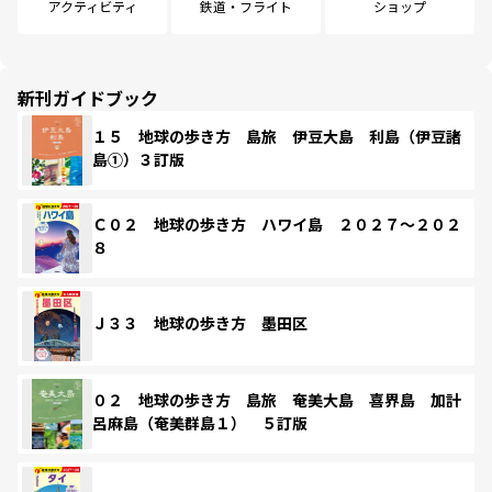
アクティビティ
鉄道・フライト
ショップ
新刊ガイドブック
１５ 地球の歩き方 島旅 伊豆大島 利島（伊豆諸
島①）３訂版
Ｃ０２ 地球の歩き方 ハワイ島 ２０２７～２０２
８
Ｊ３３ 地球の歩き方 墨田区
０２ 地球の歩き方 島旅 奄美大島 喜界島 加計
呂麻島（奄美群島１） ５訂版