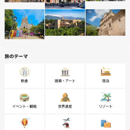
旅のテーマ
飲食
建築・アート
宿泊
イベント・観戦
世界遺産
リゾート