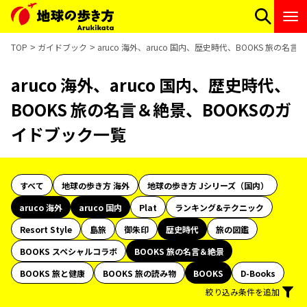
TOP
ガイドブック
aruco 海外、aruco 国内、歴史時代、BOOKS 旅の
aruco 海外、aruco 国内、歴史時代、
BOOKS 旅の名言＆絶景、BOOKSのガ
イドブック一覧
すべて
地球の歩き方 海外
地球の歩き方 Jシリーズ（国内）
aruco 海外
aruco 国内
Plat
ランキング&テクニック
Resort Style
島旅
御朱印
歴史時代
旅の図鑑
BOOKS スペシャルコラボ
BOOKS 旅の名言＆絶景
BOOKS 旅と健康
BOOKS 旅の読み物
BOOKS
D-Books
絞り込み条件を追加