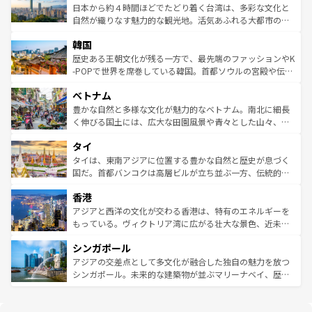
情報は
コンテンツ一覧
を参照してほしい。
人々、おいしいローカルフードやハワイアンミュージッ
ク）、タスマニアの美しい原生林やケアンズの熱帯雨林な
日本から約４時間ほどでたどり着く台湾は、多彩な文化と
ク、伝統的なフラダンスなど、すべてがハワイの魅力を彩
ど、見どころがたくさん。また、カフェやワイン、オージ
自然が織りなす魅力的な観光地。活気あふれる大都市の台
っている。訪れるたびに新しい発見と感動が待っているハ
ービーフなどの食文化も豊かで、美味しいものであふれて
北やノスタルジックな町並みが人気な九份（ジォウフェ
ワイを、存分に味わってほしい。 なお、新着のハワイ情報
韓国
いる。アクティビティも充実しており、サーフィンやダイ
ン）、静ひつな山岳地帯である台湾東部など、都市の喧騒
は
コンテンツ一覧
を参照してほしい。
ビング、ハイキングなど、アウトドア好きにはたまらな
と山間の静けさが共存しており、訪れる人に新しい発見と
歴史ある王朝文化が残る一方で、最先端のファッションやK
い。オーストラリアの多彩な魅力を存分に味わいつくそ
驚きをもたらしてくれる。また、奥深い台湾の食文化も魅
-POPで世界を席巻している韓国。首都ソウルの宮殿や伝統
う。 なお、新着のオーストラリア情報は
コンテンツ一覧
を
力で、夜市などの屋台グルメから高級料理、ヘルシーで美
家屋が並ぶエリアでは韓国の歴史と文化に浸ることがで
参照してほしい。
ベトナム
容にもいいと評判のスイーツなど、バラエティ豊かな料理
き、地方に足を延ばせば四季折々の自然美を楽しむことが
が味わえる。 なお、新着の台湾情報は
コンテンツ一覧
を参
できる。そして、キムチや焼肉、絶品のストリートフード
豊かな自然と多様な文化が魅力的なベトナム。南北に細長
照してほしい。
まで、さまざまな韓国料理が待っている。夜には、韓国な
く伸びる国土には、広大な田園風景や青々とした山々、世
らではのナイトライフも堪能できる。あたたかいホスピタ
界遺産に登録された壮大な自然景観が点在し、都市部では
タイ
リティに包まれながら、韓国の多彩な魅力を心ゆくまで味
急速な発展と共に伝統が息づく。ハノイの古い町並みやホ
わってみてほしい。 なお、新着の韓国情報は
コンテンツ一
ーチミン市のフランス統治時代の建物も、独特の雰囲気を
タイは、東南アジアに位置する豊かな自然と歴史が息づく
覧
を参照してほしい。
醸し出している。また、バラエティの豊かさとおいしさで
国だ。首都バンコクは高層ビルが立ち並ぶ一方、伝統的な
世界中の食通を魅了してやまないベトナム料理も魅力のひ
寺院や市場がいたるところに点在し、古きよき文化と現代
香港
とつ。フォーやバインミー、ベトナムコーヒーなどは、ぜ
の活気が交差している。北部ではチェンマイなどの山岳地
ひ現地で味わいたい。どの地域を訪れてもあたたかい人々
帯で自然と触れ合い、南部ではプーケットやクラビの美し
アジアと西洋の文化が交わる香港は、特有のエネルギーを
が旅行者を迎えてくれるので、きっと忘れられない旅にな
いビーチでリゾート気分を楽しむことができる。タイ料理
もっている。ヴィクトリア湾に広がる壮大な景色、近未来
るはずだ。 なお、新着のベトナム情報は
コンテンツ一覧
を
は世界的に有名で、屋台から高級レストランまで味覚を刺
的なアートスポット、そして歴史と現代が融合した町並
参照してほしい。
シンガポール
激する。気候は一年中温暖で、どの季節にも異なる楽しみ
み、どこを訪れても感動するはず。観光スポットが密集し
が待っている。親しみやすいタイの人々、仏教を中心とし
ており、効率よく見どころを回れるのも魅力。息をのむよ
アジアの交差点として多文化が融合した独自の魅力を放つ
た文化、そして多様な観光資源が、訪れる旅人を魅了し続
うな絶景から文化的な体験まで、香港を存分に楽しみ尽く
シンガポール。未来的な建築物が並ぶマリーナベイ、歴史
ける。 なお、新着のタイ情報は
コンテンツ一覧
を参照して
そう。 なお、新着の香港情報は
コンテンツ一覧
を参照して
と伝統を感じられるエスニックタウン、多数の緑豊かな公
ほしい。
ほしい。
園や自然保護区など、自然が調和した近代的な景観と文化
の多様性あふれるカラフルな町は、どこを歩いても新しい