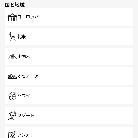
国と地域
発見がある。さらに、治安のよさや充実した公共交通機関
も、旅行者にとっては魅力的なポイント。グルメも豊富
で、ホーカーズは地元の風情を楽しめる外せないスポット
ヨーロッパ
だ。訪れる人を飽きさせないシンガポールで、多様な魅力
を体感しよう。 なお、新着のシンガポール情報は
コンテン
ツ一覧
を参照してほしい。
北米
中南米
オセアニア
ハワイ
リゾート
アジア