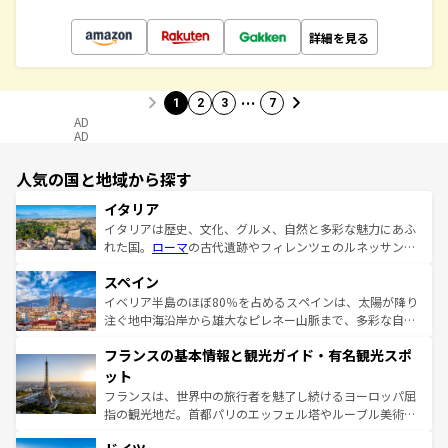
詳細を見る
…
1
2
3
7
AD
AD
人気の国と地域から探す
イタリア
イタリアは歴史、文化、グルメ、自然と多彩な魅力にあふ
れた国。
ローマ
の古代遺跡やフィレンツェのルネッサンス
美術、ヴェネツィアの運河など、歴史あるスポットはもち
スペイン
ろん、トスカーナの美しい田園風景やアマルフィ海岸の絶
景など、自然景観も見逃せない。観光の合間には、本場の
イベリア半島のほぼ80％を占めるスペインは、太陽が降り
ピザやパスタなど、絶品のイタリア料理を堪能することも
注ぐ地中海沿岸から雄大なピレネー山脈まで、多彩な自然
できる。朝目覚めてから夜眠るまで、すべての瞬間を楽し
と文化が詰まったヨーロッパ屈指の旅行先だ。多様な地域
フランスの基本情報と観光ガイド・有名観光スポ
ませてくれるイタリアで、忘れられない旅をしてみよう！
文化が根付くこの国では、情熱的なフラメンコ、熱気あふ
なお、新着のイタリア情報は
コンテンツ一覧
を参照してほ
れる闘牛、そして美味しいタパスが生活の一部となってい
ット
しい。
る。首都マドリードの洗練された雰囲気や、バルセロナの
フランスは、世界中の旅行者を魅了し続けるヨーロッパ屈
アートに溢れた街角から、地方では古代ローマ遺跡や中世
指の観光地だ。首都パリのエッフェル塔やルーブル美術館
の城塞都市、穏やかなビーチリゾートまで多彩な表情を見
といった象徴的なスポットから、田舎町の古風な美しさま
せる。地方によって風土や気候が異なるスペインはその個