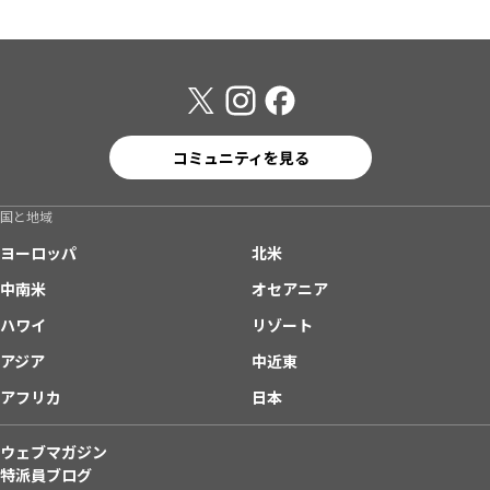
コミュニティを見る
国と地域
ヨーロッパ
北米
中南米
オセアニア
ハワイ
リゾート
アジア
中近東
アフリカ
日本
ウェブマガジン
特派員ブログ