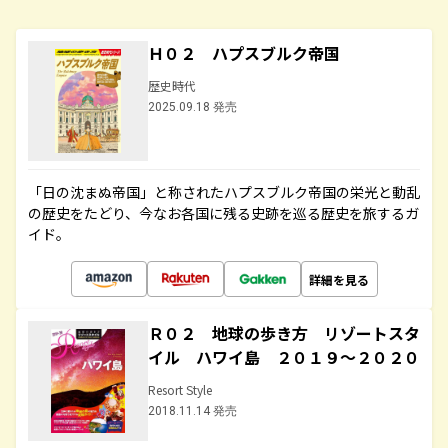
Ｈ０２ ハプスブルク帝国
歴史時代
2025.09.18 発売
「日の沈まぬ帝国」と称されたハプスブルク帝国の栄光と動乱
の歴史をたどり、今なお各国に残る史跡を巡る歴史を旅するガ
イド。
詳細を見る
Ｒ０２ 地球の歩き方 リゾートスタ
イル ハワイ島 ２０１９～２０２０
Resort Style
2018.11.14 発売