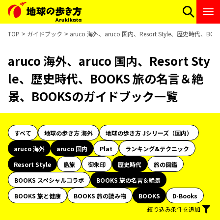
TOP
ガイドブック
aruco 海外、aruco 国内、Resort Style、歴史時
aruco 海外、aruco 国内、Resort Sty
le、歴史時代、BOOKS 旅の名言＆絶
景、BOOKSのガイドブック一覧
すべて
地球の歩き方 海外
地球の歩き方 Jシリーズ（国内）
aruco 海外
aruco 国内
Plat
ランキング&テクニック
Resort Style
島旅
御朱印
歴史時代
旅の図鑑
BOOKS スペシャルコラボ
BOOKS 旅の名言＆絶景
BOOKS 旅と健康
BOOKS 旅の読み物
BOOKS
D-Books
絞り込み条件を追加