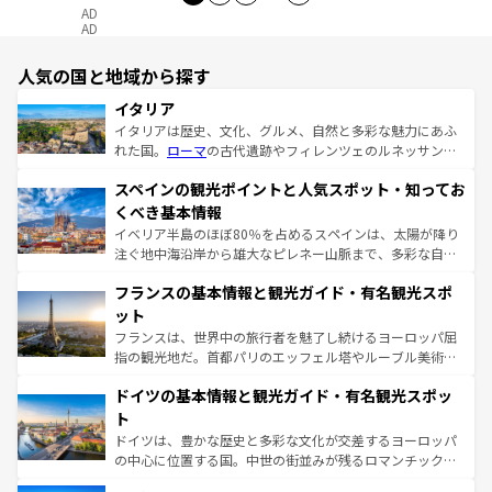
AD
AD
人気の国と地域から探す
イタリア
イタリアは歴史、文化、グルメ、自然と多彩な魅力にあふ
れた国。
ローマ
の古代遺跡やフィレンツェのルネッサンス
美術、ヴェネツィアの運河など、歴史あるスポットはもち
スペインの観光ポイントと人気スポット・知ってお
ろん、トスカーナの美しい田園風景やアマルフィ海岸の絶
景など、自然景観も見逃せない。観光の合間には、本場の
くべき基本情報
ピザやパスタなど、絶品のイタリア料理を堪能することも
イベリア半島のほぼ80％を占めるスペインは、太陽が降り
できる。朝目覚めてから夜眠るまで、すべての瞬間を楽し
注ぐ地中海沿岸から雄大なピレネー山脈まで、多彩な自然
ませてくれるイタリアで、忘れられない旅をしてみよう！
と文化が詰まったヨーロッパ屈指の旅行先だ。多様な地域
なお、新着のイタリア情報は
コンテンツ一覧
を参照してほ
フランスの基本情報と観光ガイド・有名観光スポ
文化が根付くこの国では、情熱的なフラメンコ、熱気あふ
しい。
れる闘牛、そして美味しいタパスが生活の一部となってい
ット
る。首都マドリードの洗練された雰囲気や、バルセロナの
フランスは、世界中の旅行者を魅了し続けるヨーロッパ屈
アートに溢れた街角から、地方では古代ローマ遺跡や中世
指の観光地だ。首都パリのエッフェル塔やルーブル美術館
の城塞都市、穏やかなビーチリゾートまで多彩な表情を見
といった象徴的なスポットから、田舎町の古風な美しさま
せる。地方によって風土や気候が異なるスペインはその個
ドイツの基本情報と観光ガイド・有名観光スポッ
で、幅広い魅力が詰まっている。華麗な宮殿、歴史的な大
性で訪れる人を魅了する。 なお、新着のスペイン情報は
コ
聖堂、美しいビーチ、そして豊かな自然が、訪れる者を心
ト
ンテンツ一覧
を参照してほしい。
から魅了する。また、フランスは美食の国としても知ら
ドイツは、豊かな歴史と多彩な文化が交差するヨーロッパ
れ、フランス料理はユネスコ無形文化遺産にも登録されて
の中心に位置する国。中世の街並みが残るロマンチック街
いる。シャンパンの発祥地であるランス、プロヴァンスの
道から、未来を先取りするようなモダンな都市まで多様な