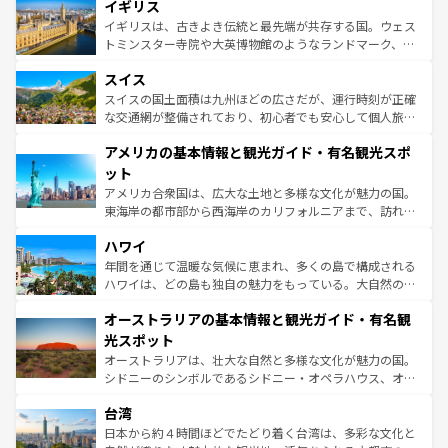
香り高いラベンダー畑など、多彩な楽しみ方が可能だ。さ
イギリス
顔を持つこの国は、どこを歩いても飽きることがない。ベ
らに、パリ以外の地域にも魅力が溢れており、どの街角に
ルリンの文化的活気、バイエルン州のアルプスの絶景、そ
イギリスは、古きよき伝統と最先端が共存する国。ウェス
も豊かな歴史と文化が息づいている。パリ以外の個性あふ
してライン川沿いのワイン畑といった風景は必見。ビール
トミンスター寺院や大英博物館のようなランドマーク、歴
れる地方に足を運ぶとそれぞれで全く異なる文化を体験で
とソーセージを味わいながら地元の人と過ごす楽しい時間
史ある大学都市、美しい丘陵地帯や牧歌的な風景など、エ
きるだろう。 なお、新着のフランス情報は
コンテンツ一覧
スイス
は、お酒好きな人にはぜひ体験してほしい。 なお、新着の
リアごとに異なる魅力がある。また、優雅なアフタヌーン
を参照してほしい。
ドイツ情報は
コンテンツ一覧
を参照してほしい。
ティー、ビール好きにはたまらない英国パブ、サッカー観
スイスの国土面積は九州ほどの広さだが、運行時刻が正確
戦など、本場だからこそできる体験も豊富。イギリスを旅
な交通網が整備されており、初心者でも安心して個人旅行
して楽しみつくそう。 なお、新着のイギリス情報は
コンテ
を楽しめる。日本同様に時刻表どおりの旅が可能だ。中世
アメリカの基本情報と観光ガイド・有名観光スポ
ンツ一覧
を参照してほしい。
の建物がそのまま残る町や、スイスならではのユニークな
博物館もあり、アルプス観光だけでなく町歩きも満喫する
ット
ことができる。国民の所得が高いため物価も高いが、旅行
アメリカ合衆国は、広大な土地と多様な文化が魅力の国。
者向けの交通パス提供のサービスもあり、うまく活用すれ
東海岸の都市部から西海岸のカリフォルニアまで、訪れる
ば市内交通費無料で観光を楽しむこともできる。 なお、新
場所ごとに異なる風景と体験が待っている。ニューヨーク
着のスイス情報は
コンテンツ一覧
を参照してほしい。
ハワイ
のような巨大都市は、観光、ショッピング、エンターテイ
ンメントが詰まった刺激的なスポットだ。一方、アメリカ
年間を通じて温暖な気候に恵まれ、多くの島で構成される
西部には大自然が広がり、グランドキャニオンやイエロー
ハワイは、どの島も独自の魅力をもっている。大自然の神
ストーン国立公園といった絶景が堪能できる。さらに、南
秘を感じたいなら、火山が生み出した壮大な景観を誇るハ
オーストラリアの基本情報と観光ガイド・有名観
部のニューオーリンズでは、音楽と美食が融合した独特の
ワイ島は見逃せない。また、定番の観光地といえばオアフ
文化が魅力。旅行者はアメリカの各地域で異なる魅力を楽
島だが、静かな自然を求めるならマウイ島やカウアイ島が
光スポット
しみながら、その多様性と豊かな歴史を感じることができ
おすすめ。エメラルドグリーンに輝く海をはじめ、豊かな
オーストラリアは、壮大な自然と多様な文化が魅力の国。
るだろう。車でのロードトリップや列車の旅も、アメリカ
文化や歴史が息づいている。「アロハスピリット」と呼ば
シドニーのシンボルであるシドニー・オペラハウス、オー
ならではの贅沢な旅のスタイルだ。 なお、新着のアメリカ
れるおもてなしの心で訪れる人々を迎えてくれるハワイの
ストラリア東海岸北部に広がる大サンゴ礁地帯グレートバ
情報は
コンテンツ一覧
を参照してほしい。
人々、おいしいローカルフードやハワイアンミュージッ
台湾
リアリーフや大陸中央部にそびえるウルル（エアーズロッ
ク、伝統的なフラダンスなど、すべてがハワイの魅力を彩
ク）、タスマニアの美しい原生林やケアンズの熱帯雨林な
日本から約４時間ほどでたどり着く台湾は、多彩な文化と
っている。訪れるたびに新しい発見と感動が待っているハ