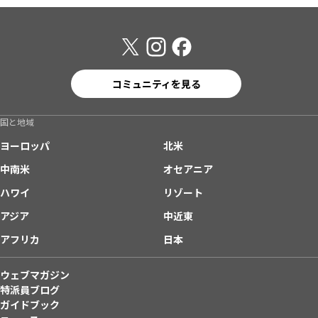
コミュニティを見る
国と地域
ヨーロッパ
北米
中南米
オセアニア
ハワイ
リゾート
アジア
中近東
アフリカ
日本
ウェブマガジン
特派員ブログ
ガイドブック