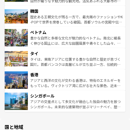
ど、見どころがたくさん。また、カフェやワイン、オージ
自然が織りなす魅力的な観光地。活気あふれる大都市の台
ワイを、存分に味わってほしい。 なお、新着のハワイ情報
ービーフなどの食文化も豊かで、美味しいものであふれて
北やノスタルジックな町並みが人気な九份（ジォウフェ
は
コンテンツ一覧
を参照してほしい。
韓国
いる。アクティビティも充実しており、サーフィンやダイ
ン）、静ひつな山岳地帯である台湾東部など、都市の喧騒
ビング、ハイキングなど、アウトドア好きにはたまらな
と山間の静けさが共存しており、訪れる人に新しい発見と
歴史ある王朝文化が残る一方で、最先端のファッションやK
い。オーストラリアの多彩な魅力を存分に味わいつくそ
驚きをもたらしてくれる。また、奥深い台湾の食文化も魅
-POPで世界を席巻している韓国。首都ソウルの宮殿や伝統
う。 なお、新着のオーストラリア情報は
コンテンツ一覧
を
力で、夜市などの屋台グルメから高級料理、ヘルシーで美
家屋が並ぶエリアでは韓国の歴史と文化に浸ることがで
参照してほしい。
ベトナム
容にもいいと評判のスイーツなど、バラエティ豊かな料理
き、地方に足を延ばせば四季折々の自然美を楽しむことが
が味わえる。 なお、新着の台湾情報は
コンテンツ一覧
を参
できる。そして、キムチや焼肉、絶品のストリートフード
豊かな自然と多様な文化が魅力的なベトナム。南北に細長
照してほしい。
まで、さまざまな韓国料理が待っている。夜には、韓国な
く伸びる国土には、広大な田園風景や青々とした山々、世
らではのナイトライフも堪能できる。あたたかいホスピタ
界遺産に登録された壮大な自然景観が点在し、都市部では
タイ
リティに包まれながら、韓国の多彩な魅力を心ゆくまで味
急速な発展と共に伝統が息づく。ハノイの古い町並みやホ
わってみてほしい。 なお、新着の韓国情報は
コンテンツ一
ーチミン市のフランス統治時代の建物も、独特の雰囲気を
タイは、東南アジアに位置する豊かな自然と歴史が息づく
覧
を参照してほしい。
醸し出している。また、バラエティの豊かさとおいしさで
国だ。首都バンコクは高層ビルが立ち並ぶ一方、伝統的な
世界中の食通を魅了してやまないベトナム料理も魅力のひ
寺院や市場がいたるところに点在し、古きよき文化と現代
香港
とつ。フォーやバインミー、ベトナムコーヒーなどは、ぜ
の活気が交差している。北部ではチェンマイなどの山岳地
ひ現地で味わいたい。どの地域を訪れてもあたたかい人々
帯で自然と触れ合い、南部ではプーケットやクラビの美し
アジアと西洋の文化が交わる香港は、特有のエネルギーを
が旅行者を迎えてくれるので、きっと忘れられない旅にな
いビーチでリゾート気分を楽しむことができる。タイ料理
もっている。ヴィクトリア湾に広がる壮大な景色、近未来
るはずだ。 なお、新着のベトナム情報は
コンテンツ一覧
を
は世界的に有名で、屋台から高級レストランまで味覚を刺
的なアートスポット、そして歴史と現代が融合した町並
参照してほしい。
シンガポール
激する。気候は一年中温暖で、どの季節にも異なる楽しみ
み、どこを訪れても感動するはず。観光スポットが密集し
が待っている。親しみやすいタイの人々、仏教を中心とし
ており、効率よく見どころを回れるのも魅力。息をのむよ
アジアの交差点として多文化が融合した独自の魅力を放つ
た文化、そして多様な観光資源が、訪れる旅人を魅了し続
うな絶景から文化的な体験まで、香港を存分に楽しみ尽く
シンガポール。未来的な建築物が並ぶマリーナベイ、歴史
ける。 なお、新着のタイ情報は
コンテンツ一覧
を参照して
そう。 なお、新着の香港情報は
コンテンツ一覧
を参照して
と伝統を感じられるエスニックタウン、多数の緑豊かな公
ほしい。
ほしい。
園や自然保護区など、自然が調和した近代的な景観と文化
の多様性あふれるカラフルな町は、どこを歩いても新しい
国と地域
発見がある。さらに、治安のよさや充実した公共交通機関