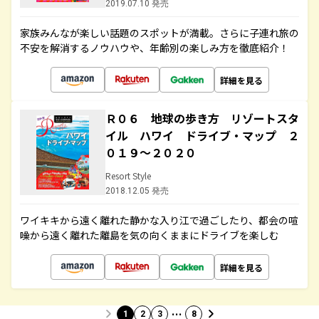
2019.07.10 発売
家族みんなが楽しい話題のスポットが満載。さらに子連れ旅の
不安を解消するノウハウや、年齢別の楽しみ方を徹底紹介！
詳細を見る
Ｒ０６ 地球の歩き方 リゾートスタ
イル ハワイ ドライブ・マップ ２
０１９～２０２０
Resort Style
2018.12.05 発売
ワイキキから遠く離れた静かな入り江で過ごしたり、都会の喧
噪から遠く離れた離島を気の向くままにドライブを楽しむ
詳細を見る
…
1
2
3
8