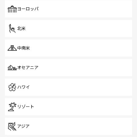
も、旅行者にとっては魅力的なポイント。グルメも豊富
で、ホーカーズは地元の風情を楽しめる外せないスポット
ヨーロッパ
だ。訪れる人を飽きさせないシンガポールで、多様な魅力
を体感しよう。 なお、新着のシンガポール情報は
コンテン
ツ一覧
を参照してほしい。
北米
中南米
オセアニア
ハワイ
リゾート
アジア