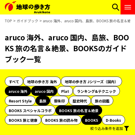
TOP
ガイドブック
aruco 海外、aruco 国内、島旅、BOOKS 旅の名言＆
aruco 海外、aruco 国内、島旅、BOO
KS 旅の名言＆絶景、BOOKSのガイド
ブック一覧
すべて
地球の歩き方 海外
地球の歩き方 Jシリーズ（国内）
aruco 海外
aruco 国内
Plat
ランキング&テクニック
Resort Style
島旅
御朱印
歴史時代
旅の図鑑
BOOKS スペシャルコラボ
BOOKS 旅の名言＆絶景
BOOKS 旅と健康
BOOKS 旅の読み物
BOOKS
D-Books
絞り込み条件を追加