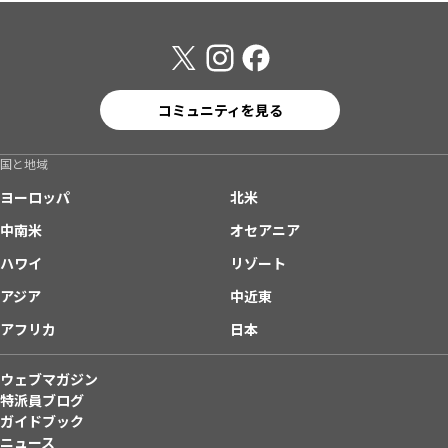
コミュニティを見る
国と地域
ヨーロッパ
北米
中南米
オセアニア
ハワイ
リゾート
アジア
中近東
アフリカ
日本
ウェブマガジン
特派員ブログ
ガイドブック
ニュース