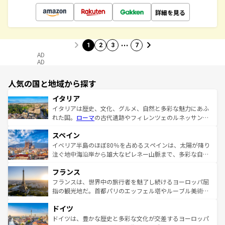
詳細を見る
…
1
2
3
7
AD
AD
人気の国と地域から探す
イタリア
イタリアは歴史、文化、グルメ、自然と多彩な魅力にあふ
れた国。
ローマ
の古代遺跡やフィレンツェのルネッサンス
美術、ヴェネツィアの運河など、歴史あるスポットはもち
スペイン
ろん、トスカーナの美しい田園風景やアマルフィ海岸の絶
景など、自然景観も見逃せない。観光の合間には、本場の
イベリア半島のほぼ80％を占めるスペインは、太陽が降り
ピザやパスタなど、絶品のイタリア料理を堪能することも
注ぐ地中海沿岸から雄大なピレネー山脈まで、多彩な自然
できる。朝目覚めてから夜眠るまで、すべての瞬間を楽し
と文化が詰まったヨーロッパ屈指の旅行先だ。多様な地域
フランス
ませてくれるイタリアで、忘れられない旅をしてみよう！
文化が根付くこの国では、情熱的なフラメンコ、熱気あふ
なお、新着のイタリア情報は
コンテンツ一覧
を参照してほ
れる闘牛、そして美味しいタパスが生活の一部となってい
フランスは、世界中の旅行者を魅了し続けるヨーロッパ屈
しい。
る。首都マドリードの洗練された雰囲気や、バルセロナの
指の観光地だ。首都パリのエッフェル塔やルーブル美術館
アートに溢れた街角から、地方では古代ローマ遺跡や中世
といった象徴的なスポットから、田舎町の古風な美しさま
ドイツ
の城塞都市、穏やかなビーチリゾートまで多彩な表情を見
で、幅広い魅力が詰まっている。華麗な宮殿、歴史的な大
せる。地方によって風土や気候が異なるスペインはその個
聖堂、美しいビーチ、そして豊かな自然が、訪れる者を心
ドイツは、豊かな歴史と多彩な文化が交差するヨーロッパ