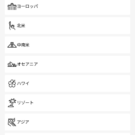
も、旅行者にとっては魅力的なポイント。グルメも豊富
で、ホーカーズは地元の風情を楽しめる外せないスポット
ヨーロッパ
だ。訪れる人を飽きさせないシンガポールで、多様な魅力
を体感しよう。 なお、新着のシンガポール情報は
コンテン
ツ一覧
を参照してほしい。
北米
中南米
オセアニア
ハワイ
リゾート
アジア