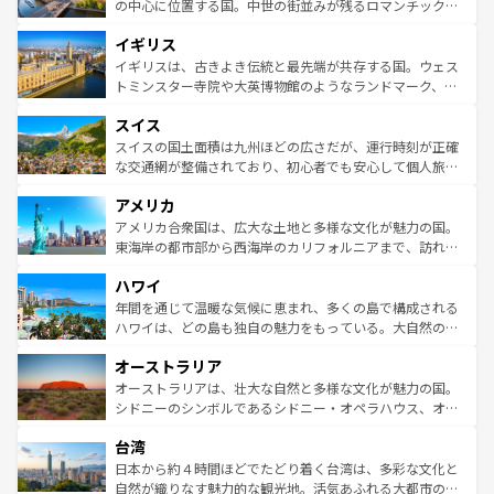
性で訪れる人を魅了する。 なお、新着のスペイン情報は
コ
から魅了する。また、フランスは美食の国としても知ら
の中心に位置する国。中世の街並みが残るロマンチック街
ンテンツ一覧
を参照してほしい。
れ、フランス料理はユネスコ無形文化遺産にも登録されて
道から、未来を先取りするようなモダンな都市まで多様な
イギリス
いる。シャンパンの発祥地であるランス、プロヴァンスの
顔を持つこの国は、どこを歩いても飽きることがない。ベ
香り高いラベンダー畑など、多彩な楽しみ方が可能だ。さ
ルリンの文化的活気、バイエルン州のアルプスの絶景、そ
イギリスは、古きよき伝統と最先端が共存する国。ウェス
らに、パリ以外の地域にも魅力が溢れており、どの街角に
してライン川沿いのワイン畑といった風景は必見。ビール
トミンスター寺院や大英博物館のようなランドマーク、歴
も豊かな歴史と文化が息づいている。パリ以外の個性あふ
とソーセージを味わいながら地元の人と過ごす楽しい時間
史ある大学都市、美しい丘陵地帯や牧歌的な風景など、エ
れる地方に足を運ぶとそれぞれで全く異なる文化を体験で
スイス
は、お酒好きな人にはぜひ体験してほしい。 なお、新着の
リアごとに異なる魅力がある。また、優雅なアフタヌーン
きるだろう。 なお、新着のフランス情報は
コンテンツ一覧
ドイツ情報は
コンテンツ一覧
を参照してほしい。
ティー、ビール好きにはたまらない英国パブ、サッカー観
スイスの国土面積は九州ほどの広さだが、運行時刻が正確
を参照してほしい。
戦など、本場だからこそできる体験も豊富。イギリスを旅
な交通網が整備されており、初心者でも安心して個人旅行
して楽しみつくそう。 なお、新着のイギリス情報は
コンテ
を楽しめる。日本同様に時刻表どおりの旅が可能だ。中世
アメリカ
ンツ一覧
を参照してほしい。
の建物がそのまま残る町や、スイスならではのユニークな
博物館もあり、アルプス観光だけでなく町歩きも満喫する
アメリカ合衆国は、広大な土地と多様な文化が魅力の国。
ことができる。国民の所得が高いため物価も高いが、旅行
東海岸の都市部から西海岸のカリフォルニアまで、訪れる
者向けの交通パス提供のサービスもあり、うまく活用すれ
場所ごとに異なる風景と体験が待っている。ニューヨーク
ハワイ
ば市内交通費無料で観光を楽しむこともできる。 なお、新
のような巨大都市は、観光、ショッピング、エンターテイ
着のスイス情報は
コンテンツ一覧
を参照してほしい。
ンメントが詰まった刺激的なスポットだ。一方、アメリカ
年間を通じて温暖な気候に恵まれ、多くの島で構成される
西部には大自然が広がり、グランドキャニオンやイエロー
ハワイは、どの島も独自の魅力をもっている。大自然の神
ストーン国立公園といった絶景が堪能できる。さらに、南
秘を感じたいなら、火山が生み出した壮大な景観を誇るハ
オーストラリア
部のニューオーリンズでは、音楽と美食が融合した独特の
ワイ島は見逃せない。また、定番の観光地といえばオアフ
文化が魅力。旅行者はアメリカの各地域で異なる魅力を楽
島だが、静かな自然を求めるならマウイ島やカウアイ島が
オーストラリアは、壮大な自然と多様な文化が魅力の国。
しみながら、その多様性と豊かな歴史を感じることができ
おすすめ。エメラルドグリーンに輝く海をはじめ、豊かな
シドニーのシンボルであるシドニー・オペラハウス、オー
るだろう。車でのロードトリップや列車の旅も、アメリカ
文化や歴史が息づいている。「アロハスピリット」と呼ば
ストラリア東海岸北部に広がる大サンゴ礁地帯グレートバ
ならではの贅沢な旅のスタイルだ。 なお、新着のアメリカ
台湾
れるおもてなしの心で訪れる人々を迎えてくれるハワイの
リアリーフや大陸中央部にそびえるウルル（エアーズロッ
情報は
コンテンツ一覧
を参照してほしい。
人々、おいしいローカルフードやハワイアンミュージッ
ク）、タスマニアの美しい原生林やケアンズの熱帯雨林な
日本から約４時間ほどでたどり着く台湾は、多彩な文化と
ク、伝統的なフラダンスなど、すべてがハワイの魅力を彩
ど、見どころがたくさん。また、カフェやワイン、オージ
自然が織りなす魅力的な観光地。活気あふれる大都市の台