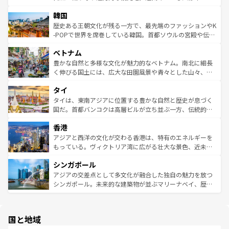
っている。訪れるたびに新しい発見と感動が待っているハ
ービーフなどの食文化も豊かで、美味しいものであふれて
北やノスタルジックな町並みが人気な九份（ジォウフェ
ワイを、存分に味わってほしい。 なお、新着のハワイ情報
韓国
いる。アクティビティも充実しており、サーフィンやダイ
ン）、静ひつな山岳地帯である台湾東部など、都市の喧騒
は
コンテンツ一覧
を参照してほしい。
ビング、ハイキングなど、アウトドア好きにはたまらな
と山間の静けさが共存しており、訪れる人に新しい発見と
歴史ある王朝文化が残る一方で、最先端のファッションやK
い。オーストラリアの多彩な魅力を存分に味わいつくそ
驚きをもたらしてくれる。また、奥深い台湾の食文化も魅
-POPで世界を席巻している韓国。首都ソウルの宮殿や伝統
う。 なお、新着のオーストラリア情報は
コンテンツ一覧
を
力で、夜市などの屋台グルメから高級料理、ヘルシーで美
家屋が並ぶエリアでは韓国の歴史と文化に浸ることがで
参照してほしい。
ベトナム
容にもいいと評判のスイーツなど、バラエティ豊かな料理
き、地方に足を延ばせば四季折々の自然美を楽しむことが
が味わえる。 なお、新着の台湾情報は
コンテンツ一覧
を参
できる。そして、キムチや焼肉、絶品のストリートフード
豊かな自然と多様な文化が魅力的なベトナム。南北に細長
照してほしい。
まで、さまざまな韓国料理が待っている。夜には、韓国な
く伸びる国土には、広大な田園風景や青々とした山々、世
らではのナイトライフも堪能できる。あたたかいホスピタ
界遺産に登録された壮大な自然景観が点在し、都市部では
タイ
リティに包まれながら、韓国の多彩な魅力を心ゆくまで味
急速な発展と共に伝統が息づく。ハノイの古い町並みやホ
わってみてほしい。 なお、新着の韓国情報は
コンテンツ一
ーチミン市のフランス統治時代の建物も、独特の雰囲気を
タイは、東南アジアに位置する豊かな自然と歴史が息づく
覧
を参照してほしい。
醸し出している。また、バラエティの豊かさとおいしさで
国だ。首都バンコクは高層ビルが立ち並ぶ一方、伝統的な
世界中の食通を魅了してやまないベトナム料理も魅力のひ
寺院や市場がいたるところに点在し、古きよき文化と現代
香港
とつ。フォーやバインミー、ベトナムコーヒーなどは、ぜ
の活気が交差している。北部ではチェンマイなどの山岳地
ひ現地で味わいたい。どの地域を訪れてもあたたかい人々
帯で自然と触れ合い、南部ではプーケットやクラビの美し
アジアと西洋の文化が交わる香港は、特有のエネルギーを
が旅行者を迎えてくれるので、きっと忘れられない旅にな
いビーチでリゾート気分を楽しむことができる。タイ料理
もっている。ヴィクトリア湾に広がる壮大な景色、近未来
るはずだ。 なお、新着のベトナム情報は
コンテンツ一覧
を
は世界的に有名で、屋台から高級レストランまで味覚を刺
的なアートスポット、そして歴史と現代が融合した町並
参照してほしい。
シンガポール
激する。気候は一年中温暖で、どの季節にも異なる楽しみ
み、どこを訪れても感動するはず。観光スポットが密集し
が待っている。親しみやすいタイの人々、仏教を中心とし
ており、効率よく見どころを回れるのも魅力。息をのむよ
アジアの交差点として多文化が融合した独自の魅力を放つ
た文化、そして多様な観光資源が、訪れる旅人を魅了し続
うな絶景から文化的な体験まで、香港を存分に楽しみ尽く
シンガポール。未来的な建築物が並ぶマリーナベイ、歴史
ける。 なお、新着のタイ情報は
コンテンツ一覧
を参照して
そう。 なお、新着の香港情報は
コンテンツ一覧
を参照して
と伝統を感じられるエスニックタウン、多数の緑豊かな公
ほしい。
ほしい。
園や自然保護区など、自然が調和した近代的な景観と文化
の多様性あふれるカラフルな町は、どこを歩いても新しい
国と地域
発見がある。さらに、治安のよさや充実した公共交通機関