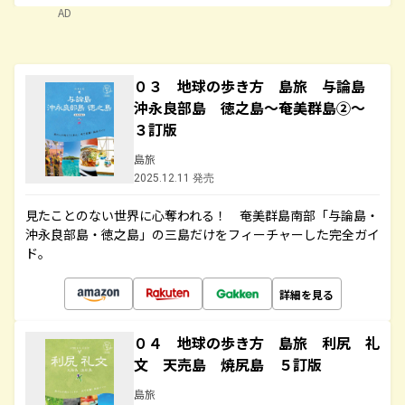
AD
０３ 地球の歩き方 島旅 与論島
沖永良部島 徳之島～奄美群島②～
３訂版
島旅
2025.12.11 発売
見たことのない世界に心奪われる！ 奄美群島南部「与論島・
沖永良部島・徳之島」の三島だけをフィーチャーした完全ガイ
ド。
詳細を見る
０４ 地球の歩き方 島旅 利尻 礼
文 天売島 焼尻島 ５訂版
島旅