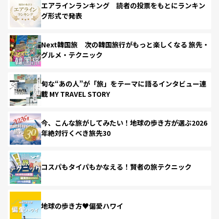
エアラインランキング 読者の投票をもとにランキン
グ形式で発表
Next韓国旅 次の韓国旅行がもっと楽しくなる 旅先・
グルメ・テクニック
旬な“あの人”が「旅」をテーマに語るインタビュー連
載 MY TRAVEL STORY
今、こんな旅がしてみたい！地球の歩き方が選ぶ2026
年絶対行くべき旅先30
コスパもタイパもかなえる！賢者の旅テクニック
地球の歩き方♥偏愛ハワイ