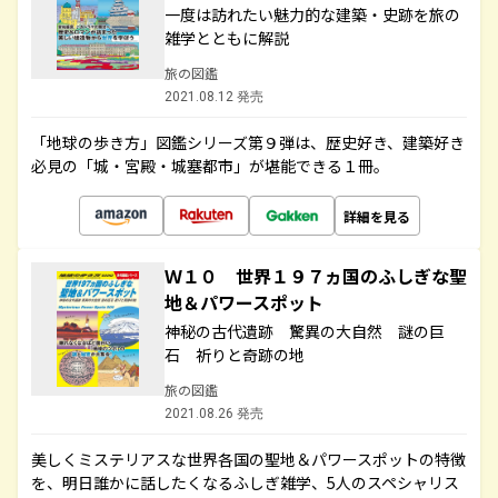
一度は訪れたい魅力的な建築・史跡を旅の
雑学とともに解説
旅の図鑑
2021.08.12 発売
「地球の歩き方」図鑑シリーズ第９弾は、歴史好き、建築好き
必見の「城・宮殿・城塞都市」が堪能できる１冊。
詳細を見る
Ｗ１０ 世界１９７ヵ国のふしぎな聖
地＆パワースポット
神秘の古代遺跡 驚異の大自然 謎の巨
石 祈りと奇跡の地
旅の図鑑
2021.08.26 発売
美しくミステリアスな世界各国の聖地＆パワースポットの特徴
を、明日誰かに話したくなるふしぎ雑学、5人のスペシャリス