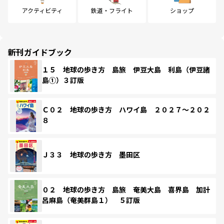
アクティビティ
鉄道・フライト
ショップ
新刊ガイドブック
１５ 地球の歩き方 島旅 伊豆大島 利島（伊豆諸
島①）３訂版
Ｃ０２ 地球の歩き方 ハワイ島 ２０２７～２０２
８
Ｊ３３ 地球の歩き方 墨田区
０２ 地球の歩き方 島旅 奄美大島 喜界島 加計
呂麻島（奄美群島１） ５訂版