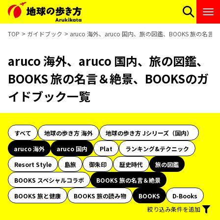
TOP
ガイドブック
aruco 海外、aruco 国内、旅の図鑑、BOOKS 旅の
aruco 海外、aruco 国内、旅の図鑑、
BOOKS 旅の名言＆絶景、BOOKSのガ
イドブック一覧
すべて
地球の歩き方 海外
地球の歩き方 Jシリーズ（国内）
aruco 海外
aruco 国内
Plat
ランキング&テクニック
Resort Style
島旅
御朱印
歴史時代
旅の図鑑
BOOKS スペシャルコラボ
BOOKS 旅の名言＆絶景
BOOKS 旅と健康
BOOKS 旅の読み物
BOOKS
D-Books
絞り込み条件を追加