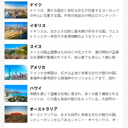
せる。地方によって風土や気候が異なるスペインはその個
ドイツ
で、幅広い魅力が詰まっている。華麗な宮殿、歴史的な大
性で訪れる人を魅了する。 なお、新着のスペイン情報は
コ
聖堂、美しいビーチ、そして豊かな自然が、訪れる者を心
ドイツは、豊かな歴史と多彩な文化が交差するヨーロッパ
ンテンツ一覧
を参照してほしい。
から魅了する。また、フランスは美食の国としても知ら
の中心に位置する国。中世の街並みが残るロマンチック街
れ、フランス料理はユネスコ無形文化遺産にも登録されて
道から、未来を先取りするようなモダンな都市まで多様な
イギリス
いる。シャンパンの発祥地であるランス、プロヴァンスの
顔を持つこの国は、どこを歩いても飽きることがない。ベ
香り高いラベンダー畑など、多彩な楽しみ方が可能だ。さ
ルリンの文化的活気、バイエルン州のアルプスの絶景、そ
イギリスは、古きよき伝統と最先端が共存する国。ウェス
らに、パリ以外の地域にも魅力が溢れており、どの街角に
してライン川沿いのワイン畑といった風景は必見。ビール
トミンスター寺院や大英博物館のようなランドマーク、歴
も豊かな歴史と文化が息づいている。パリ以外の個性あふ
とソーセージを味わいながら地元の人と過ごす楽しい時間
史ある大学都市、美しい丘陵地帯や牧歌的な風景など、エ
れる地方に足を運ぶとそれぞれで全く異なる文化を体験で
スイス
は、お酒好きな人にはぜひ体験してほしい。 なお、新着の
リアごとに異なる魅力がある。また、優雅なアフタヌーン
きるだろう。 なお、新着のフランス情報は
コンテンツ一覧
ドイツ情報は
コンテンツ一覧
を参照してほしい。
ティー、ビール好きにはたまらない英国パブ、サッカー観
スイスの国土面積は九州ほどの広さだが、運行時刻が正確
を参照してほしい。
戦など、本場だからこそできる体験も豊富。イギリスを旅
な交通網が整備されており、初心者でも安心して個人旅行
して楽しみつくそう。 なお、新着のイギリス情報は
コンテ
を楽しめる。日本同様に時刻表どおりの旅が可能だ。中世
アメリカ
ンツ一覧
を参照してほしい。
の建物がそのまま残る町や、スイスならではのユニークな
博物館もあり、アルプス観光だけでなく町歩きも満喫する
アメリカ合衆国は、広大な土地と多様な文化が魅力の国。
ことができる。国民の所得が高いため物価も高いが、旅行
東海岸の都市部から西海岸のカリフォルニアまで、訪れる
者向けの交通パス提供のサービスもあり、うまく活用すれ
場所ごとに異なる風景と体験が待っている。ニューヨーク
ハワイ
ば市内交通費無料で観光を楽しむこともできる。 なお、新
のような巨大都市は、観光、ショッピング、エンターテイ
着のスイス情報は
コンテンツ一覧
を参照してほしい。
ンメントが詰まった刺激的なスポットだ。一方、アメリカ
年間を通じて温暖な気候に恵まれ、多くの島で構成される
西部には大自然が広がり、グランドキャニオンやイエロー
ハワイは、どの島も独自の魅力をもっている。大自然の神
ストーン国立公園といった絶景が堪能できる。さらに、南
秘を感じたいなら、火山が生み出した壮大な景観を誇るハ
オーストラリア
部のニューオーリンズでは、音楽と美食が融合した独特の
ワイ島は見逃せない。また、定番の観光地といえばオアフ
文化が魅力。旅行者はアメリカの各地域で異なる魅力を楽
島だが、静かな自然を求めるならマウイ島やカウアイ島が
オーストラリアは、壮大な自然と多様な文化が魅力の国。
しみながら、その多様性と豊かな歴史を感じることができ
おすすめ。エメラルドグリーンに輝く海をはじめ、豊かな
シドニーのシンボルであるシドニー・オペラハウス、オー
るだろう。車でのロードトリップや列車の旅も、アメリカ
文化や歴史が息づいている。「アロハスピリット」と呼ば
ストラリア東海岸北部に広がる大サンゴ礁地帯グレートバ