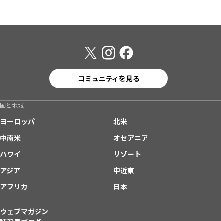
コミュニティを見る
国と地域
ヨーロッパ
北米
中南米
オセアニア
ハワイ
リゾート
アジア
中近東
アフリカ
日本
ウェブマガジン