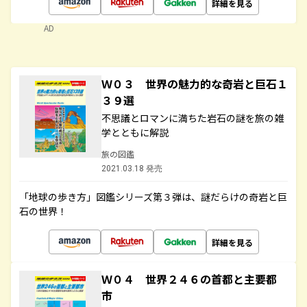
詳細を見る
AD
Ｗ０３ 世界の魅力的な奇岩と巨石１
３９選
不思議とロマンに満ちた岩石の謎を旅の雑
学とともに解説
旅の図鑑
2021.03.18 発売
「地球の歩き方」図鑑シリーズ第３弾は、謎だらけの奇岩と巨
石の世界！
詳細を見る
Ｗ０４ 世界２４６の首都と主要都
市