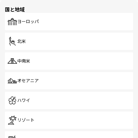
の多様性あふれるカラフルな町は、どこを歩いても新しい
国と地域
発見がある。さらに、治安のよさや充実した公共交通機関
も、旅行者にとっては魅力的なポイント。グルメも豊富
で、ホーカーズは地元の風情を楽しめる外せないスポット
ヨーロッパ
だ。訪れる人を飽きさせないシンガポールで、多様な魅力
を体感しよう。 なお、新着のシンガポール情報は
コンテン
ツ一覧
を参照してほしい。
北米
中南米
オセアニア
ハワイ
リゾート