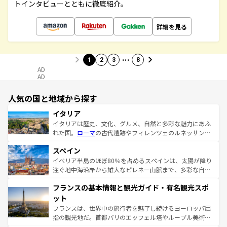
トインタビューとともに徹底紹介。
詳細を見る
…
1
2
3
8
AD
AD
人気の国と地域から探す
イタリア
イタリアは歴史、文化、グルメ、自然と多彩な魅力にあふ
れた国。
ローマ
の古代遺跡やフィレンツェのルネッサンス
美術、ヴェネツィアの運河など、歴史あるスポットはもち
スペイン
ろん、トスカーナの美しい田園風景やアマルフィ海岸の絶
景など、自然景観も見逃せない。観光の合間には、本場の
イベリア半島のほぼ80％を占めるスペインは、太陽が降り
ピザやパスタなど、絶品のイタリア料理を堪能することも
注ぐ地中海沿岸から雄大なピレネー山脈まで、多彩な自然
できる。朝目覚めてから夜眠るまで、すべての瞬間を楽し
と文化が詰まったヨーロッパ屈指の旅行先だ。多様な地域
フランスの基本情報と観光ガイド・有名観光スポ
ませてくれるイタリアで、忘れられない旅をしてみよう！
文化が根付くこの国では、情熱的なフラメンコ、熱気あふ
なお、新着のイタリア情報は
コンテンツ一覧
を参照してほ
れる闘牛、そして美味しいタパスが生活の一部となってい
ット
しい。
る。首都マドリードの洗練された雰囲気や、バルセロナの
フランスは、世界中の旅行者を魅了し続けるヨーロッパ屈
アートに溢れた街角から、地方では古代ローマ遺跡や中世
指の観光地だ。首都パリのエッフェル塔やルーブル美術館
の城塞都市、穏やかなビーチリゾートまで多彩な表情を見
といった象徴的なスポットから、田舎町の古風な美しさま