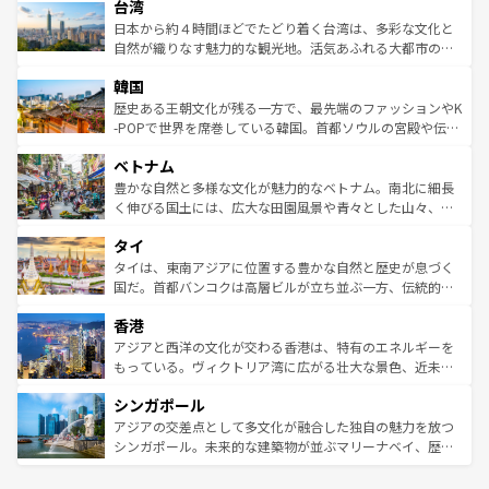
ならではの贅沢な旅のスタイルだ。 なお、新着のアメリカ
台湾
れるおもてなしの心で訪れる人々を迎えてくれるハワイの
リアリーフや大陸中央部にそびえるウルル（エアーズロッ
情報は
コンテンツ一覧
を参照してほしい。
人々、おいしいローカルフードやハワイアンミュージッ
ク）、タスマニアの美しい原生林やケアンズの熱帯雨林な
日本から約４時間ほどでたどり着く台湾は、多彩な文化と
ク、伝統的なフラダンスなど、すべてがハワイの魅力を彩
ど、見どころがたくさん。また、カフェやワイン、オージ
自然が織りなす魅力的な観光地。活気あふれる大都市の台
っている。訪れるたびに新しい発見と感動が待っているハ
ービーフなどの食文化も豊かで、美味しいものであふれて
北やノスタルジックな町並みが人気な九份（ジォウフェ
ワイを、存分に味わってほしい。 なお、新着のハワイ情報
韓国
いる。アクティビティも充実しており、サーフィンやダイ
ン）、静ひつな山岳地帯である台湾東部など、都市の喧騒
は
コンテンツ一覧
を参照してほしい。
ビング、ハイキングなど、アウトドア好きにはたまらな
と山間の静けさが共存しており、訪れる人に新しい発見と
歴史ある王朝文化が残る一方で、最先端のファッションやK
い。オーストラリアの多彩な魅力を存分に味わいつくそ
驚きをもたらしてくれる。また、奥深い台湾の食文化も魅
-POPで世界を席巻している韓国。首都ソウルの宮殿や伝統
う。 なお、新着のオーストラリア情報は
コンテンツ一覧
を
力で、夜市などの屋台グルメから高級料理、ヘルシーで美
家屋が並ぶエリアでは韓国の歴史と文化に浸ることがで
参照してほしい。
ベトナム
容にもいいと評判のスイーツなど、バラエティ豊かな料理
き、地方に足を延ばせば四季折々の自然美を楽しむことが
が味わえる。 なお、新着の台湾情報は
コンテンツ一覧
を参
できる。そして、キムチや焼肉、絶品のストリートフード
豊かな自然と多様な文化が魅力的なベトナム。南北に細長
照してほしい。
まで、さまざまな韓国料理が待っている。夜には、韓国な
く伸びる国土には、広大な田園風景や青々とした山々、世
らではのナイトライフも堪能できる。あたたかいホスピタ
界遺産に登録された壮大な自然景観が点在し、都市部では
タイ
リティに包まれながら、韓国の多彩な魅力を心ゆくまで味
急速な発展と共に伝統が息づく。ハノイの古い町並みやホ
わってみてほしい。 なお、新着の韓国情報は
コンテンツ一
ーチミン市のフランス統治時代の建物も、独特の雰囲気を
タイは、東南アジアに位置する豊かな自然と歴史が息づく
覧
を参照してほしい。
醸し出している。また、バラエティの豊かさとおいしさで
国だ。首都バンコクは高層ビルが立ち並ぶ一方、伝統的な
世界中の食通を魅了してやまないベトナム料理も魅力のひ
寺院や市場がいたるところに点在し、古きよき文化と現代
香港
とつ。フォーやバインミー、ベトナムコーヒーなどは、ぜ
の活気が交差している。北部ではチェンマイなどの山岳地
ひ現地で味わいたい。どの地域を訪れてもあたたかい人々
帯で自然と触れ合い、南部ではプーケットやクラビの美し
アジアと西洋の文化が交わる香港は、特有のエネルギーを
が旅行者を迎えてくれるので、きっと忘れられない旅にな
いビーチでリゾート気分を楽しむことができる。タイ料理
もっている。ヴィクトリア湾に広がる壮大な景色、近未来
るはずだ。 なお、新着のベトナム情報は
コンテンツ一覧
を
は世界的に有名で、屋台から高級レストランまで味覚を刺
的なアートスポット、そして歴史と現代が融合した町並
参照してほしい。
シンガポール
激する。気候は一年中温暖で、どの季節にも異なる楽しみ
み、どこを訪れても感動するはず。観光スポットが密集し
が待っている。親しみやすいタイの人々、仏教を中心とし
ており、効率よく見どころを回れるのも魅力。息をのむよ
アジアの交差点として多文化が融合した独自の魅力を放つ
た文化、そして多様な観光資源が、訪れる旅人を魅了し続
うな絶景から文化的な体験まで、香港を存分に楽しみ尽く
シンガポール。未来的な建築物が並ぶマリーナベイ、歴史
ける。 なお、新着のタイ情報は
コンテンツ一覧
を参照して
そう。 なお、新着の香港情報は
コンテンツ一覧
を参照して
と伝統を感じられるエスニックタウン、多数の緑豊かな公
ほしい。
ほしい。
園や自然保護区など、自然が調和した近代的な景観と文化