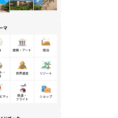
ーマ
食
建築・アート
宿泊
ト・
世界遺産
リゾート
戦
鉄道・
ビティ
ショップ
フライト