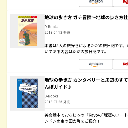
地球の歩き方 ガチ冒険～地球の歩き方
D-Books
2018.04.12 発売
本書は4人の旅好きによるただの旅日記です。
いてある内容はただの旅日記です。
地球の歩き方 カンタベリーと周辺のす
んぽガイド♪
D-Books
2018.07.26 発売
英会話本でおなじみの「Kayoの“秘密のノー
ンドン南東の田舎町をご紹介！