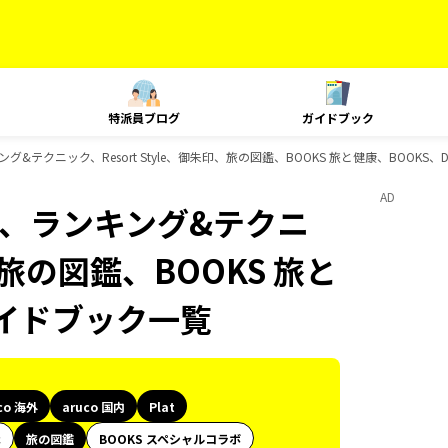
特派員ブログ
ガイドブック
ランキング&テクニック、Resort Style、御朱印、旅の図鑑、BOOKS 旅と健康、BOOKS
AD
Plat、ランキング&テクニ
印、旅の図鑑、BOOKS 旅と
のガイドブック一覧
co 海外
aruco 国内
Plat
代
旅の図鑑
BOOKS スペシャルコラボ