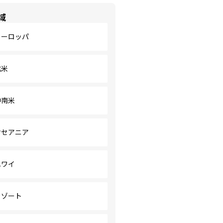
域
ヨーロッパ
北米
中南米
オセアニア
ハワイ
リゾート