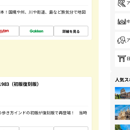
図本！国境や州、川や街道、島など旅気分で地図
詳細を見る
人気ス
-1983（初版復刻版）
球の歩き方インドの初版が復刻版で再登場！ 当時