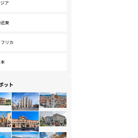
アジア
中近東
アフリカ
日本
ポット