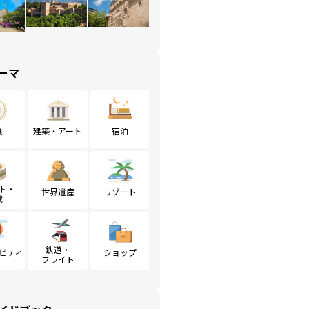
ーマ
食
建築・アート
宿泊
ト・
世界遺産
リゾート
戦
鉄道・
ビティ
ショップ
フライト