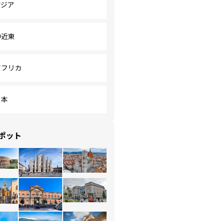
アジア
中近東
アフリカ
日本
ポット