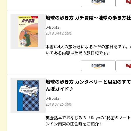
地球の歩き方 ガチ冒険～地球の歩き方
D-Books
2018.04.12 発売
本書は4人の旅好きによるただの旅日記です。
いてある内容はただの旅日記です。
地球の歩き方 カンタベリーと周辺のす
んぽガイド♪
D-Books
2018.07.26 発売
英会話本でおなじみの「Kayoの“秘密のノー
ンドン南東の田舎町をご紹介！