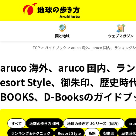
国と地域
ウェブマガジン
TOP
ガイドブック
aruco 海外、aruco 国内、ランキング
aruco 海外、aruco 国内
esort Style、御朱印、歴史
BOOKS、D-Booksのガイド
すべて
地球の歩き方 海外
地球の歩き方 Jシリーズ（国内）
aru
ランキング&テクニック
Resort Style
島旅
御朱印
歴史時代