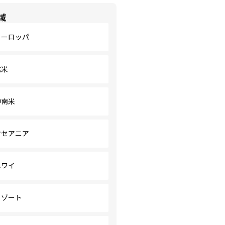
域
ヨーロッパ
北米
中南米
オセアニア
ハワイ
リゾート