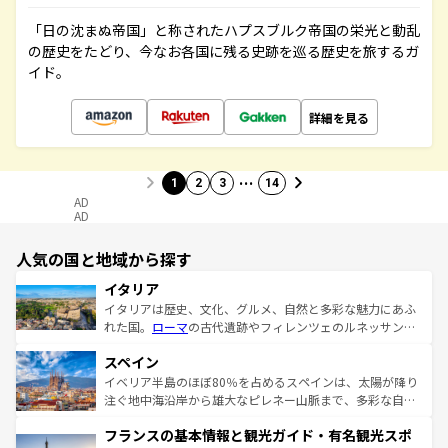
「日の沈まぬ帝国」と称されたハプスブルク帝国の栄光と動乱
の歴史をたどり、今なお各国に残る史跡を巡る歴史を旅するガ
イド。
詳細を見る
…
1
2
3
14
AD
AD
人気の国と地域から探す
イタリア
イタリアは歴史、文化、グルメ、自然と多彩な魅力にあふ
れた国。
ローマ
の古代遺跡やフィレンツェのルネッサンス
美術、ヴェネツィアの運河など、歴史あるスポットはもち
スペイン
ろん、トスカーナの美しい田園風景やアマルフィ海岸の絶
景など、自然景観も見逃せない。観光の合間には、本場の
イベリア半島のほぼ80％を占めるスペインは、太陽が降り
ピザやパスタなど、絶品のイタリア料理を堪能することも
注ぐ地中海沿岸から雄大なピレネー山脈まで、多彩な自然
できる。朝目覚めてから夜眠るまで、すべての瞬間を楽し
と文化が詰まったヨーロッパ屈指の旅行先だ。多様な地域
フランスの基本情報と観光ガイド・有名観光スポ
ませてくれるイタリアで、忘れられない旅をしてみよう！
文化が根付くこの国では、情熱的なフラメンコ、熱気あふ