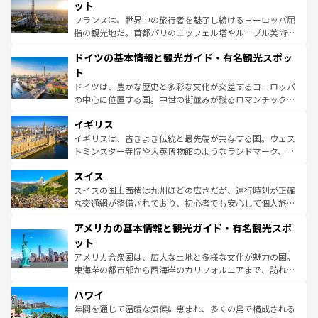
なお、新着のイタリア情報は
コンテンツ一覧
を参照してほ
れる闘牛、そして美味しいタパスが生活の一部となってい
ット
しい。
る。首都マドリードの洗練された雰囲気や、バルセロナの
フランスは、世界中の旅行者を魅了し続けるヨーロッパ屈
アートに溢れた街角から、地方では古代ローマ遺跡や中世
指の観光地だ。首都パリのエッフェル塔やルーブル美術館
の城塞都市、穏やかなビーチリゾートまで多彩な表情を見
といった象徴的なスポットから、田舎町の古風な美しさま
せる。地方によって風土や気候が異なるスペインはその個
ドイツの基本情報と観光ガイド・有名観光スポッ
で、幅広い魅力が詰まっている。華麗な宮殿、歴史的な大
性で訪れる人を魅了する。 なお、新着のスペイン情報は
コ
聖堂、美しいビーチ、そして豊かな自然が、訪れる者を心
ト
ンテンツ一覧
を参照してほしい。
から魅了する。また、フランスは美食の国としても知ら
ドイツは、豊かな歴史と多彩な文化が交差するヨーロッパ
れ、フランス料理はユネスコ無形文化遺産にも登録されて
の中心に位置する国。中世の街並みが残るロマンチック街
いる。シャンパンの発祥地であるランス、プロヴァンスの
道から、未来を先取りするようなモダンな都市まで多様な
香り高いラベンダー畑など、多彩な楽しみ方が可能だ。さ
イギリス
顔を持つこの国は、どこを歩いても飽きることがない。ベ
らに、パリ以外の地域にも魅力が溢れており、どの街角に
ルリンの文化的活気、バイエルン州のアルプスの絶景、そ
イギリスは、古きよき伝統と最先端が共存する国。ウェス
も豊かな歴史と文化が息づいている。パリ以外の個性あふ
してライン川沿いのワイン畑といった風景は必見。ビール
トミンスター寺院や大英博物館のようなランドマーク、歴
れる地方に足を運ぶとそれぞれで全く異なる文化を体験で
とソーセージを味わいながら地元の人と過ごす楽しい時間
史ある大学都市、美しい丘陵地帯や牧歌的な風景など、エ
きるだろう。 なお、新着のフランス情報は
コンテンツ一覧
スイス
は、お酒好きな人にはぜひ体験してほしい。 なお、新着の
リアごとに異なる魅力がある。また、優雅なアフタヌーン
を参照してほしい。
ドイツ情報は
コンテンツ一覧
を参照してほしい。
ティー、ビール好きにはたまらない英国パブ、サッカー観
スイスの国土面積は九州ほどの広さだが、運行時刻が正確
戦など、本場だからこそできる体験も豊富。イギリスを旅
な交通網が整備されており、初心者でも安心して個人旅行
して楽しみつくそう。 なお、新着のイギリス情報は
コンテ
を楽しめる。日本同様に時刻表どおりの旅が可能だ。中世
アメリカの基本情報と観光ガイド・有名観光スポ
ンツ一覧
を参照してほしい。
の建物がそのまま残る町や、スイスならではのユニークな
博物館もあり、アルプス観光だけでなく町歩きも満喫する
ット
ことができる。国民の所得が高いため物価も高いが、旅行
アメリカ合衆国は、広大な土地と多様な文化が魅力の国。
者向けの交通パス提供のサービスもあり、うまく活用すれ
東海岸の都市部から西海岸のカリフォルニアまで、訪れる
ば市内交通費無料で観光を楽しむこともできる。 なお、新
場所ごとに異なる風景と体験が待っている。ニューヨーク
着のスイス情報は
コンテンツ一覧
を参照してほしい。
ハワイ
のような巨大都市は、観光、ショッピング、エンターテイ
ンメントが詰まった刺激的なスポットだ。一方、アメリカ
年間を通じて温暖な気候に恵まれ、多くの島で構成される