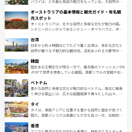
西部には大自然が広がり、グランドキャニオンやイエロー
ハワイは、どの島も独自の魅力をもっている。大自然の神
ストーン国立公園といった絶景が堪能できる。さらに、南
秘を感じたいなら、火山が生み出した壮大な景観を誇るハ
オーストラリアの基本情報と観光ガイド・有名観
部のニューオーリンズでは、音楽と美食が融合した独特の
ワイ島は見逃せない。また、定番の観光地といえばオアフ
文化が魅力。旅行者はアメリカの各地域で異なる魅力を楽
島だが、静かな自然を求めるならマウイ島やカウアイ島が
光スポット
しみながら、その多様性と豊かな歴史を感じることができ
おすすめ。エメラルドグリーンに輝く海をはじめ、豊かな
オーストラリアは、壮大な自然と多様な文化が魅力の国。
るだろう。車でのロードトリップや列車の旅も、アメリカ
文化や歴史が息づいている。「アロハスピリット」と呼ば
シドニーのシンボルであるシドニー・オペラハウス、オー
ならではの贅沢な旅のスタイルだ。 なお、新着のアメリカ
れるおもてなしの心で訪れる人々を迎えてくれるハワイの
ストラリア東海岸北部に広がる大サンゴ礁地帯グレートバ
情報は
コンテンツ一覧
を参照してほしい。
人々、おいしいローカルフードやハワイアンミュージッ
台湾
リアリーフや大陸中央部にそびえるウルル（エアーズロッ
ク、伝統的なフラダンスなど、すべてがハワイの魅力を彩
ク）、タスマニアの美しい原生林やケアンズの熱帯雨林な
日本から約４時間ほどでたどり着く台湾は、多彩な文化と
っている。訪れるたびに新しい発見と感動が待っているハ
ど、見どころがたくさん。また、カフェやワイン、オージ
自然が織りなす魅力的な観光地。活気あふれる大都市の台
ワイを、存分に味わってほしい。 なお、新着のハワイ情報
ービーフなどの食文化も豊かで、美味しいものであふれて
北やノスタルジックな町並みが人気な九份（ジォウフェ
は
コンテンツ一覧
を参照してほしい。
韓国
いる。アクティビティも充実しており、サーフィンやダイ
ン）、静ひつな山岳地帯である台湾東部など、都市の喧騒
ビング、ハイキングなど、アウトドア好きにはたまらな
と山間の静けさが共存しており、訪れる人に新しい発見と
歴史ある王朝文化が残る一方で、最先端のファッションやK
い。オーストラリアの多彩な魅力を存分に味わいつくそ
驚きをもたらしてくれる。また、奥深い台湾の食文化も魅
-POPで世界を席巻している韓国。首都ソウルの宮殿や伝統
う。 なお、新着のオーストラリア情報は
コンテンツ一覧
を
力で、夜市などの屋台グルメから高級料理、ヘルシーで美
家屋が並ぶエリアでは韓国の歴史と文化に浸ることがで
参照してほしい。
ベトナム
容にもいいと評判のスイーツなど、バラエティ豊かな料理
き、地方に足を延ばせば四季折々の自然美を楽しむことが
が味わえる。 なお、新着の台湾情報は
コンテンツ一覧
を参
できる。そして、キムチや焼肉、絶品のストリートフード
豊かな自然と多様な文化が魅力的なベトナム。南北に細長
照してほしい。
まで、さまざまな韓国料理が待っている。夜には、韓国な
く伸びる国土には、広大な田園風景や青々とした山々、世
らではのナイトライフも堪能できる。あたたかいホスピタ
界遺産に登録された壮大な自然景観が点在し、都市部では
タイ
リティに包まれながら、韓国の多彩な魅力を心ゆくまで味
急速な発展と共に伝統が息づく。ハノイの古い町並みやホ
わってみてほしい。 なお、新着の韓国情報は
コンテンツ一
ーチミン市のフランス統治時代の建物も、独特の雰囲気を
タイは、東南アジアに位置する豊かな自然と歴史が息づく
覧
を参照してほしい。
醸し出している。また、バラエティの豊かさとおいしさで
国だ。首都バンコクは高層ビルが立ち並ぶ一方、伝統的な
世界中の食通を魅了してやまないベトナム料理も魅力のひ
寺院や市場がいたるところに点在し、古きよき文化と現代
香港
とつ。フォーやバインミー、ベトナムコーヒーなどは、ぜ
の活気が交差している。北部ではチェンマイなどの山岳地
ひ現地で味わいたい。どの地域を訪れてもあたたかい人々
帯で自然と触れ合い、南部ではプーケットやクラビの美し
アジアと西洋の文化が交わる香港は、特有のエネルギーを