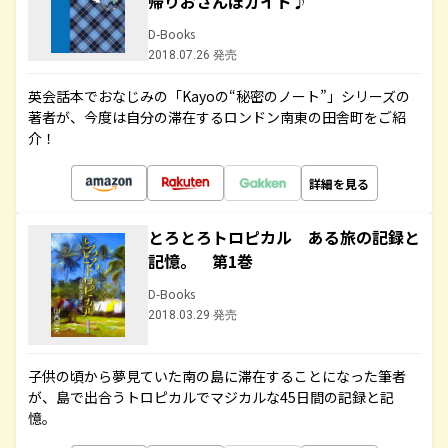
帰りおさんぽガイド♪
D-Books
2018.07.26 発売
英会話本でおなじみの「Kayoの“秘密のノート”」シリーズの
著者が、今度は自分の滞在するロンドン南東の田舎町をご紹
介！
詳細を見る
とろとろトロピカル ある旅の記録と
記憶。 第1巻
D-Books
2018.03.29 発売
子供の頃から夢見ていた南の島に滞在することになった筆者
が、島で出合うトロピカルでマジカルな45日間の記録と記
憶。