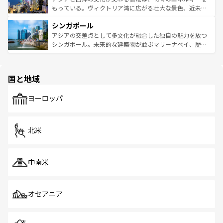
が旅行者を迎えてくれるので、きっと忘れられない旅にな
いビーチでリゾート気分を楽しむことができる。タイ料理
もっている。ヴィクトリア湾に広がる壮大な景色、近未来
るはずだ。 なお、新着のベトナム情報は
コンテンツ一覧
を
は世界的に有名で、屋台から高級レストランまで味覚を刺
的なアートスポット、そして歴史と現代が融合した町並
参照してほしい。
シンガポール
激する。気候は一年中温暖で、どの季節にも異なる楽しみ
み、どこを訪れても感動するはず。観光スポットが密集し
が待っている。親しみやすいタイの人々、仏教を中心とし
ており、効率よく見どころを回れるのも魅力。息をのむよ
アジアの交差点として多文化が融合した独自の魅力を放つ
た文化、そして多様な観光資源が、訪れる旅人を魅了し続
うな絶景から文化的な体験まで、香港を存分に楽しみ尽く
シンガポール。未来的な建築物が並ぶマリーナベイ、歴史
ける。 なお、新着のタイ情報は
コンテンツ一覧
を参照して
そう。 なお、新着の香港情報は
コンテンツ一覧
を参照して
と伝統を感じられるエスニックタウン、多数の緑豊かな公
ほしい。
ほしい。
園や自然保護区など、自然が調和した近代的な景観と文化
の多様性あふれるカラフルな町は、どこを歩いても新しい
国と地域
発見がある。さらに、治安のよさや充実した公共交通機関
も、旅行者にとっては魅力的なポイント。グルメも豊富
で、ホーカーズは地元の風情を楽しめる外せないスポット
ヨーロッパ
だ。訪れる人を飽きさせないシンガポールで、多様な魅力
を体感しよう。 なお、新着のシンガポール情報は
コンテン
ツ一覧
を参照してほしい。
北米
中南米
オセアニア