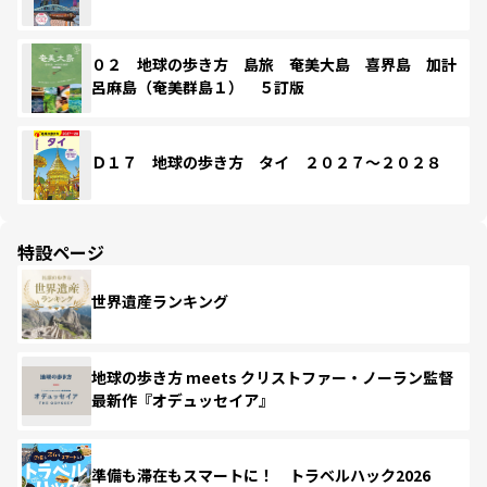
０２ 地球の歩き方 島旅 奄美大島 喜界島 加計
呂麻島（奄美群島１） ５訂版
Ｄ１７ 地球の歩き方 タイ ２０２７～２０２８
特設ページ
世界遺産ランキング
地球の歩き方 meets クリストファー・ノーラン監督
最新作『オデュッセイア』
準備も滞在もスマートに！ トラベルハック2026