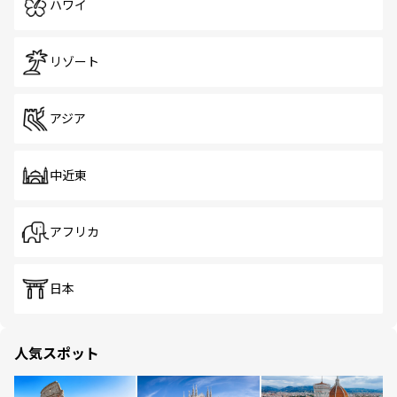
ハワイ
リゾート
アジア
中近東
アフリカ
日本
人気スポット