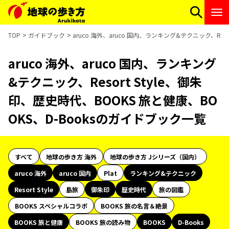
TOP
ガイドブック
aruco 海外、aruco 国内、ランキング&テクニック、Res
aruco 海外、aruco 国内、ランキング
&テクニック、Resort Style、御朱
印、歴史時代、BOOKS 旅と健康、BO
OKS、D-Booksのガイドブック一覧
すべて
地球の歩き方 海外
地球の歩き方 Jシリーズ（国内）
aruco 海外
aruco 国内
Plat
ランキング&テクニック
Resort Style
島旅
御朱印
歴史時代
旅の図鑑
BOOKS スペシャルコラボ
BOOKS 旅の名言＆絶景
BOOKS 旅と健康
BOOKS 旅の読み物
BOOKS
D-Books