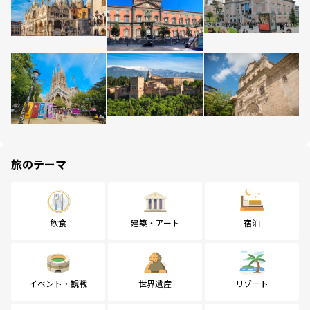
旅のテーマ
飲食
建築・アート
宿泊
イベント・観戦
世界遺産
リゾート