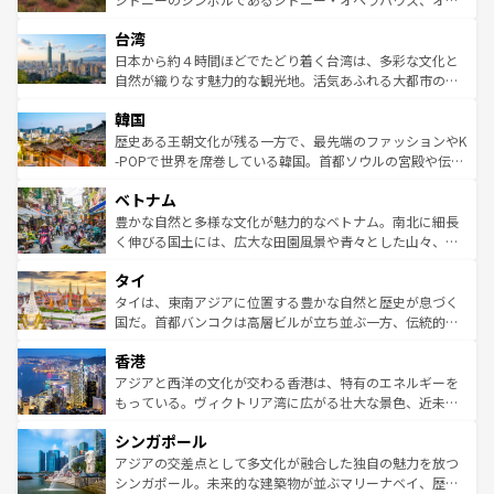
るだろう。車でのロードトリップや列車の旅も、アメリカ
文化や歴史が息づいている。「アロハスピリット」と呼ば
ストラリア東海岸北部に広がる大サンゴ礁地帯グレートバ
ならではの贅沢な旅のスタイルだ。 なお、新着のアメリカ
台湾
れるおもてなしの心で訪れる人々を迎えてくれるハワイの
リアリーフや大陸中央部にそびえるウルル（エアーズロッ
情報は
コンテンツ一覧
を参照してほしい。
人々、おいしいローカルフードやハワイアンミュージッ
ク）、タスマニアの美しい原生林やケアンズの熱帯雨林な
日本から約４時間ほどでたどり着く台湾は、多彩な文化と
ク、伝統的なフラダンスなど、すべてがハワイの魅力を彩
ど、見どころがたくさん。また、カフェやワイン、オージ
自然が織りなす魅力的な観光地。活気あふれる大都市の台
っている。訪れるたびに新しい発見と感動が待っているハ
ービーフなどの食文化も豊かで、美味しいものであふれて
北やノスタルジックな町並みが人気な九份（ジォウフェ
ワイを、存分に味わってほしい。 なお、新着のハワイ情報
韓国
いる。アクティビティも充実しており、サーフィンやダイ
ン）、静ひつな山岳地帯である台湾東部など、都市の喧騒
は
コンテンツ一覧
を参照してほしい。
ビング、ハイキングなど、アウトドア好きにはたまらな
と山間の静けさが共存しており、訪れる人に新しい発見と
歴史ある王朝文化が残る一方で、最先端のファッションやK
い。オーストラリアの多彩な魅力を存分に味わいつくそ
驚きをもたらしてくれる。また、奥深い台湾の食文化も魅
-POPで世界を席巻している韓国。首都ソウルの宮殿や伝統
う。 なお、新着のオーストラリア情報は
コンテンツ一覧
を
力で、夜市などの屋台グルメから高級料理、ヘルシーで美
家屋が並ぶエリアでは韓国の歴史と文化に浸ることがで
参照してほしい。
ベトナム
容にもいいと評判のスイーツなど、バラエティ豊かな料理
き、地方に足を延ばせば四季折々の自然美を楽しむことが
が味わえる。 なお、新着の台湾情報は
コンテンツ一覧
を参
できる。そして、キムチや焼肉、絶品のストリートフード
豊かな自然と多様な文化が魅力的なベトナム。南北に細長
照してほしい。
まで、さまざまな韓国料理が待っている。夜には、韓国な
く伸びる国土には、広大な田園風景や青々とした山々、世
らではのナイトライフも堪能できる。あたたかいホスピタ
界遺産に登録された壮大な自然景観が点在し、都市部では
タイ
リティに包まれながら、韓国の多彩な魅力を心ゆくまで味
急速な発展と共に伝統が息づく。ハノイの古い町並みやホ
わってみてほしい。 なお、新着の韓国情報は
コンテンツ一
ーチミン市のフランス統治時代の建物も、独特の雰囲気を
タイは、東南アジアに位置する豊かな自然と歴史が息づく
覧
を参照してほしい。
醸し出している。また、バラエティの豊かさとおいしさで
国だ。首都バンコクは高層ビルが立ち並ぶ一方、伝統的な
世界中の食通を魅了してやまないベトナム料理も魅力のひ
寺院や市場がいたるところに点在し、古きよき文化と現代
香港
とつ。フォーやバインミー、ベトナムコーヒーなどは、ぜ
の活気が交差している。北部ではチェンマイなどの山岳地
ひ現地で味わいたい。どの地域を訪れてもあたたかい人々
帯で自然と触れ合い、南部ではプーケットやクラビの美し
アジアと西洋の文化が交わる香港は、特有のエネルギーを
が旅行者を迎えてくれるので、きっと忘れられない旅にな
いビーチでリゾート気分を楽しむことができる。タイ料理
もっている。ヴィクトリア湾に広がる壮大な景色、近未来
るはずだ。 なお、新着のベトナム情報は
コンテンツ一覧
を
は世界的に有名で、屋台から高級レストランまで味覚を刺
的なアートスポット、そして歴史と現代が融合した町並
参照してほしい。
シンガポール
激する。気候は一年中温暖で、どの季節にも異なる楽しみ
み、どこを訪れても感動するはず。観光スポットが密集し
が待っている。親しみやすいタイの人々、仏教を中心とし
ており、効率よく見どころを回れるのも魅力。息をのむよ
アジアの交差点として多文化が融合した独自の魅力を放つ
た文化、そして多様な観光資源が、訪れる旅人を魅了し続
うな絶景から文化的な体験まで、香港を存分に楽しみ尽く
シンガポール。未来的な建築物が並ぶマリーナベイ、歴史