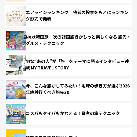
エアラインランキング 読者の投票をもとにランキン
グ形式で発表
Next韓国旅 次の韓国旅行がもっと楽しくなる 旅先・
グルメ・テクニック
旬な“あの人”が「旅」をテーマに語るインタビュー連
載 MY TRAVEL STORY
今、こんな旅がしてみたい！地球の歩き方が選ぶ2026
年絶対行くべき旅先30
コスパもタイパもかなえる！賢者の旅テクニック