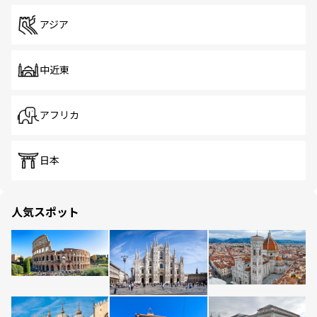
アジア
中近東
アフリカ
日本
人気スポット