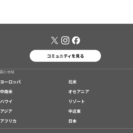
コミュニティを見る
国と地域
ヨーロッパ
北米
中南米
オセアニア
ハワイ
リゾート
アジア
中近東
アフリカ
日本