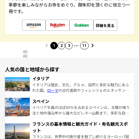
季節を楽しみながらお寺をめぐり、御朱印を頂くのに役立つ一
冊です。
詳細を見る
…
1
2
3
11
AD
AD
人気の国と地域から探す
イタリア
イタリアは歴史、文化、グルメ、自然と多彩な魅力にあふ
れた国。
ローマ
の古代遺跡やフィレンツェのルネッサンス
美術、ヴェネツィアの運河など、歴史あるスポットはもち
スペイン
ろん、トスカーナの美しい田園風景やアマルフィ海岸の絶
景など、自然景観も見逃せない。観光の合間には、本場の
イベリア半島のほぼ80％を占めるスペインは、太陽が降り
ピザやパスタなど、絶品のイタリア料理を堪能することも
注ぐ地中海沿岸から雄大なピレネー山脈まで、多彩な自然
できる。朝目覚めてから夜眠るまで、すべての瞬間を楽し
と文化が詰まったヨーロッパ屈指の旅行先だ。多様な地域
フランスの基本情報と観光ガイド・有名観光スポ
ませてくれるイタリアで、忘れられない旅をしてみよう！
文化が根付くこの国では、情熱的なフラメンコ、熱気あふ
なお、新着のイタリア情報は
コンテンツ一覧
を参照してほ
れる闘牛、そして美味しいタパスが生活の一部となってい
ット
しい。
る。首都マドリードの洗練された雰囲気や、バルセロナの
フランスは、世界中の旅行者を魅了し続けるヨーロッパ屈