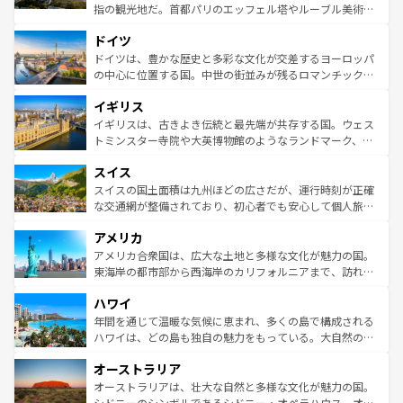
アートに溢れた街角から、地方では古代ローマ遺跡や中世
指の観光地だ。首都パリのエッフェル塔やルーブル美術館
の城塞都市、穏やかなビーチリゾートまで多彩な表情を見
といった象徴的なスポットから、田舎町の古風な美しさま
せる。地方によって風土や気候が異なるスペインはその個
ドイツ
で、幅広い魅力が詰まっている。華麗な宮殿、歴史的な大
性で訪れる人を魅了する。 なお、新着のスペイン情報は
コ
聖堂、美しいビーチ、そして豊かな自然が、訪れる者を心
ドイツは、豊かな歴史と多彩な文化が交差するヨーロッパ
ンテンツ一覧
を参照してほしい。
から魅了する。また、フランスは美食の国としても知ら
の中心に位置する国。中世の街並みが残るロマンチック街
れ、フランス料理はユネスコ無形文化遺産にも登録されて
道から、未来を先取りするようなモダンな都市まで多様な
イギリス
いる。シャンパンの発祥地であるランス、プロヴァンスの
顔を持つこの国は、どこを歩いても飽きることがない。ベ
香り高いラベンダー畑など、多彩な楽しみ方が可能だ。さ
ルリンの文化的活気、バイエルン州のアルプスの絶景、そ
イギリスは、古きよき伝統と最先端が共存する国。ウェス
らに、パリ以外の地域にも魅力が溢れており、どの街角に
してライン川沿いのワイン畑といった風景は必見。ビール
トミンスター寺院や大英博物館のようなランドマーク、歴
も豊かな歴史と文化が息づいている。パリ以外の個性あふ
とソーセージを味わいながら地元の人と過ごす楽しい時間
史ある大学都市、美しい丘陵地帯や牧歌的な風景など、エ
れる地方に足を運ぶとそれぞれで全く異なる文化を体験で
スイス
は、お酒好きな人にはぜひ体験してほしい。 なお、新着の
リアごとに異なる魅力がある。また、優雅なアフタヌーン
きるだろう。 なお、新着のフランス情報は
コンテンツ一覧
ドイツ情報は
コンテンツ一覧
を参照してほしい。
ティー、ビール好きにはたまらない英国パブ、サッカー観
スイスの国土面積は九州ほどの広さだが、運行時刻が正確
を参照してほしい。
戦など、本場だからこそできる体験も豊富。イギリスを旅
な交通網が整備されており、初心者でも安心して個人旅行
して楽しみつくそう。 なお、新着のイギリス情報は
コンテ
を楽しめる。日本同様に時刻表どおりの旅が可能だ。中世
アメリカ
ンツ一覧
を参照してほしい。
の建物がそのまま残る町や、スイスならではのユニークな
博物館もあり、アルプス観光だけでなく町歩きも満喫する
アメリカ合衆国は、広大な土地と多様な文化が魅力の国。
ことができる。国民の所得が高いため物価も高いが、旅行
東海岸の都市部から西海岸のカリフォルニアまで、訪れる
者向けの交通パス提供のサービスもあり、うまく活用すれ
場所ごとに異なる風景と体験が待っている。ニューヨーク
ハワイ
ば市内交通費無料で観光を楽しむこともできる。 なお、新
のような巨大都市は、観光、ショッピング、エンターテイ
着のスイス情報は
コンテンツ一覧
を参照してほしい。
ンメントが詰まった刺激的なスポットだ。一方、アメリカ
年間を通じて温暖な気候に恵まれ、多くの島で構成される
西部には大自然が広がり、グランドキャニオンやイエロー
ハワイは、どの島も独自の魅力をもっている。大自然の神
ストーン国立公園といった絶景が堪能できる。さらに、南
秘を感じたいなら、火山が生み出した壮大な景観を誇るハ
オーストラリア
部のニューオーリンズでは、音楽と美食が融合した独特の
ワイ島は見逃せない。また、定番の観光地といえばオアフ
文化が魅力。旅行者はアメリカの各地域で異なる魅力を楽
島だが、静かな自然を求めるならマウイ島やカウアイ島が
オーストラリアは、壮大な自然と多様な文化が魅力の国。
しみながら、その多様性と豊かな歴史を感じることができ
おすすめ。エメラルドグリーンに輝く海をはじめ、豊かな
シドニーのシンボルであるシドニー・オペラハウス、オー