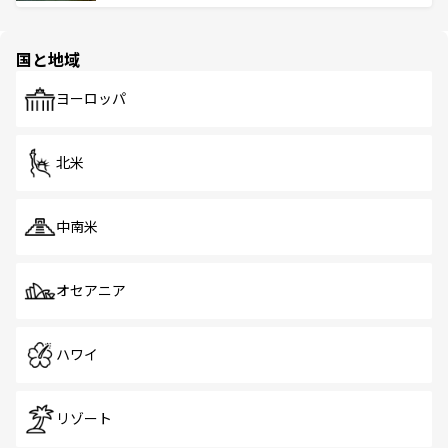
ける。 なお、新着のタイ情報は
コンテンツ一覧
を参照して
そう。 なお、新着の香港情報は
コンテンツ一覧
を参照して
と伝統を感じられるエスニックタウン、多数の緑豊かな公
ほしい。
ほしい。
園や自然保護区など、自然が調和した近代的な景観と文化
の多様性あふれるカラフルな町は、どこを歩いても新しい
国と地域
発見がある。さらに、治安のよさや充実した公共交通機関
も、旅行者にとっては魅力的なポイント。グルメも豊富
で、ホーカーズは地元の風情を楽しめる外せないスポット
ヨーロッパ
だ。訪れる人を飽きさせないシンガポールで、多様な魅力
を体感しよう。 なお、新着のシンガポール情報は
コンテン
ツ一覧
を参照してほしい。
北米
中南米
オセアニア
ハワイ
リゾート