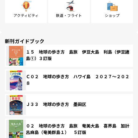
アクティビティ
鉄道・フライト
ショップ
新刊ガイドブック
１５ 地球の歩き方 島旅 伊豆大島 利島（伊豆諸
島①）３訂版
Ｃ０２ 地球の歩き方 ハワイ島 ２０２７～２０２
８
Ｊ３３ 地球の歩き方 墨田区
０２ 地球の歩き方 島旅 奄美大島 喜界島 加計
呂麻島（奄美群島１） ５訂版