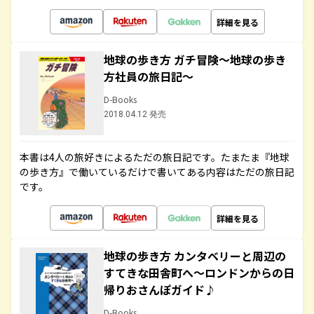
詳細を見る
地球の歩き方 ガチ冒険～地球の歩き
方社員の旅日記～
D-Books
2018.04.12 発売
本書は4人の旅好きによるただの旅日記です。たまたま『地球
の歩き方』で働いているだけで書いてある内容はただの旅日記
です。
詳細を見る
地球の歩き方 カンタベリーと周辺の
すてきな田舎町へ～ロンドンからの日
帰りおさんぽガイド♪
D-Books