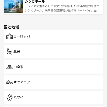
参照してほしい。
シンガポール
激する。気候は一年中温暖で、どの季節にも異なる楽しみ
み、どこを訪れても感動するはず。観光スポットが密集し
が待っている。親しみやすいタイの人々、仏教を中心とし
ており、効率よく見どころを回れるのも魅力。息をのむよ
アジアの交差点として多文化が融合した独自の魅力を放つ
た文化、そして多様な観光資源が、訪れる旅人を魅了し続
うな絶景から文化的な体験まで、香港を存分に楽しみ尽く
シンガポール。未来的な建築物が並ぶマリーナベイ、歴史
ける。 なお、新着のタイ情報は
コンテンツ一覧
を参照して
そう。 なお、新着の香港情報は
コンテンツ一覧
を参照して
と伝統を感じられるエスニックタウン、多数の緑豊かな公
ほしい。
ほしい。
園や自然保護区など、自然が調和した近代的な景観と文化
の多様性あふれるカラフルな町は、どこを歩いても新しい
国と地域
発見がある。さらに、治安のよさや充実した公共交通機関
も、旅行者にとっては魅力的なポイント。グルメも豊富
で、ホーカーズは地元の風情を楽しめる外せないスポット
ヨーロッパ
だ。訪れる人を飽きさせないシンガポールで、多様な魅力
を体感しよう。 なお、新着のシンガポール情報は
コンテン
ツ一覧
を参照してほしい。
北米
中南米
オセアニア
ハワイ