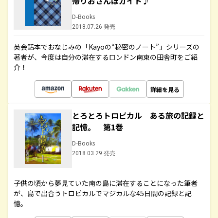
帰りおさんぽガイド♪
D-Books
2018.07.26 発売
英会話本でおなじみの「Kayoの“秘密のノート”」シリーズの
著者が、今度は自分の滞在するロンドン南東の田舎町をご紹
介！
詳細を見る
とろとろトロピカル ある旅の記録と
記憶。 第1巻
D-Books
2018.03.29 発売
子供の頃から夢見ていた南の島に滞在することになった筆者
が、島で出合うトロピカルでマジカルな45日間の記録と記
憶。