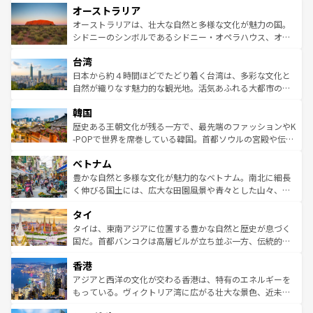
オーストラリア
部のニューオーリンズでは、音楽と美食が融合した独特の
ワイ島は見逃せない。また、定番の観光地といえばオアフ
文化が魅力。旅行者はアメリカの各地域で異なる魅力を楽
島だが、静かな自然を求めるならマウイ島やカウアイ島が
オーストラリアは、壮大な自然と多様な文化が魅力の国。
しみながら、その多様性と豊かな歴史を感じることができ
おすすめ。エメラルドグリーンに輝く海をはじめ、豊かな
シドニーのシンボルであるシドニー・オペラハウス、オー
るだろう。車でのロードトリップや列車の旅も、アメリカ
文化や歴史が息づいている。「アロハスピリット」と呼ば
ストラリア東海岸北部に広がる大サンゴ礁地帯グレートバ
ならではの贅沢な旅のスタイルだ。 なお、新着のアメリカ
台湾
れるおもてなしの心で訪れる人々を迎えてくれるハワイの
リアリーフや大陸中央部にそびえるウルル（エアーズロッ
情報は
コンテンツ一覧
を参照してほしい。
人々、おいしいローカルフードやハワイアンミュージッ
ク）、タスマニアの美しい原生林やケアンズの熱帯雨林な
日本から約４時間ほどでたどり着く台湾は、多彩な文化と
ク、伝統的なフラダンスなど、すべてがハワイの魅力を彩
ど、見どころがたくさん。また、カフェやワイン、オージ
自然が織りなす魅力的な観光地。活気あふれる大都市の台
っている。訪れるたびに新しい発見と感動が待っているハ
ービーフなどの食文化も豊かで、美味しいものであふれて
北やノスタルジックな町並みが人気な九份（ジォウフェ
ワイを、存分に味わってほしい。 なお、新着のハワイ情報
韓国
いる。アクティビティも充実しており、サーフィンやダイ
ン）、静ひつな山岳地帯である台湾東部など、都市の喧騒
は
コンテンツ一覧
を参照してほしい。
ビング、ハイキングなど、アウトドア好きにはたまらな
と山間の静けさが共存しており、訪れる人に新しい発見と
歴史ある王朝文化が残る一方で、最先端のファッションやK
い。オーストラリアの多彩な魅力を存分に味わいつくそ
驚きをもたらしてくれる。また、奥深い台湾の食文化も魅
-POPで世界を席巻している韓国。首都ソウルの宮殿や伝統
う。 なお、新着のオーストラリア情報は
コンテンツ一覧
を
力で、夜市などの屋台グルメから高級料理、ヘルシーで美
家屋が並ぶエリアでは韓国の歴史と文化に浸ることがで
参照してほしい。
ベトナム
容にもいいと評判のスイーツなど、バラエティ豊かな料理
き、地方に足を延ばせば四季折々の自然美を楽しむことが
が味わえる。 なお、新着の台湾情報は
コンテンツ一覧
を参
できる。そして、キムチや焼肉、絶品のストリートフード
豊かな自然と多様な文化が魅力的なベトナム。南北に細長
照してほしい。
まで、さまざまな韓国料理が待っている。夜には、韓国な
く伸びる国土には、広大な田園風景や青々とした山々、世
らではのナイトライフも堪能できる。あたたかいホスピタ
界遺産に登録された壮大な自然景観が点在し、都市部では
タイ
リティに包まれながら、韓国の多彩な魅力を心ゆくまで味
急速な発展と共に伝統が息づく。ハノイの古い町並みやホ
わってみてほしい。 なお、新着の韓国情報は
コンテンツ一
ーチミン市のフランス統治時代の建物も、独特の雰囲気を
タイは、東南アジアに位置する豊かな自然と歴史が息づく
覧
を参照してほしい。
醸し出している。また、バラエティの豊かさとおいしさで
国だ。首都バンコクは高層ビルが立ち並ぶ一方、伝統的な
世界中の食通を魅了してやまないベトナム料理も魅力のひ
寺院や市場がいたるところに点在し、古きよき文化と現代
香港
とつ。フォーやバインミー、ベトナムコーヒーなどは、ぜ
の活気が交差している。北部ではチェンマイなどの山岳地
ひ現地で味わいたい。どの地域を訪れてもあたたかい人々
帯で自然と触れ合い、南部ではプーケットやクラビの美し
アジアと西洋の文化が交わる香港は、特有のエネルギーを
が旅行者を迎えてくれるので、きっと忘れられない旅にな
いビーチでリゾート気分を楽しむことができる。タイ料理
もっている。ヴィクトリア湾に広がる壮大な景色、近未来
るはずだ。 なお、新着のベトナム情報は
コンテンツ一覧
を
は世界的に有名で、屋台から高級レストランまで味覚を刺
的なアートスポット、そして歴史と現代が融合した町並