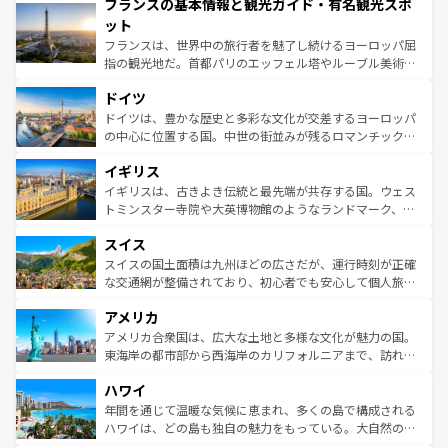
フランスの基本情報と観光ガイド・有名観光スポ
ませてくれるイタリアで、忘れられない旅をしてみよう！
文化が根付くこの国では、情熱的なフラメンコ、熱気あふ
なお、新着のイタリア情報は
コンテンツ一覧
を参照してほ
れる闘牛、そして美味しいタパスが生活の一部となってい
ット
しい。
る。首都マドリードの洗練された雰囲気や、バルセロナの
フランスは、世界中の旅行者を魅了し続けるヨーロッパ屈
アートに溢れた街角から、地方では古代ローマ遺跡や中世
指の観光地だ。首都パリのエッフェル塔やルーブル美術館
の城塞都市、穏やかなビーチリゾートまで多彩な表情を見
といった象徴的なスポットから、田舎町の古風な美しさま
せる。地方によって風土や気候が異なるスペインはその個
ドイツ
で、幅広い魅力が詰まっている。華麗な宮殿、歴史的な大
性で訪れる人を魅了する。 なお、新着のスペイン情報は
コ
聖堂、美しいビーチ、そして豊かな自然が、訪れる者を心
ドイツは、豊かな歴史と多彩な文化が交差するヨーロッパ
ンテンツ一覧
を参照してほしい。
から魅了する。また、フランスは美食の国としても知ら
の中心に位置する国。中世の街並みが残るロマンチック街
れ、フランス料理はユネスコ無形文化遺産にも登録されて
道から、未来を先取りするようなモダンな都市まで多様な
イギリス
いる。シャンパンの発祥地であるランス、プロヴァンスの
顔を持つこの国は、どこを歩いても飽きることがない。ベ
香り高いラベンダー畑など、多彩な楽しみ方が可能だ。さ
ルリンの文化的活気、バイエルン州のアルプスの絶景、そ
イギリスは、古きよき伝統と最先端が共存する国。ウェス
らに、パリ以外の地域にも魅力が溢れており、どの街角に
してライン川沿いのワイン畑といった風景は必見。ビール
トミンスター寺院や大英博物館のようなランドマーク、歴
も豊かな歴史と文化が息づいている。パリ以外の個性あふ
とソーセージを味わいながら地元の人と過ごす楽しい時間
史ある大学都市、美しい丘陵地帯や牧歌的な風景など、エ
れる地方に足を運ぶとそれぞれで全く異なる文化を体験で
スイス
は、お酒好きな人にはぜひ体験してほしい。 なお、新着の
リアごとに異なる魅力がある。また、優雅なアフタヌーン
きるだろう。 なお、新着のフランス情報は
コンテンツ一覧
ドイツ情報は
コンテンツ一覧
を参照してほしい。
ティー、ビール好きにはたまらない英国パブ、サッカー観
スイスの国土面積は九州ほどの広さだが、運行時刻が正確
を参照してほしい。
戦など、本場だからこそできる体験も豊富。イギリスを旅
な交通網が整備されており、初心者でも安心して個人旅行
して楽しみつくそう。 なお、新着のイギリス情報は
コンテ
を楽しめる。日本同様に時刻表どおりの旅が可能だ。中世
アメリカ
ンツ一覧
を参照してほしい。
の建物がそのまま残る町や、スイスならではのユニークな
博物館もあり、アルプス観光だけでなく町歩きも満喫する
アメリカ合衆国は、広大な土地と多様な文化が魅力の国。
ことができる。国民の所得が高いため物価も高いが、旅行
東海岸の都市部から西海岸のカリフォルニアまで、訪れる
者向けの交通パス提供のサービスもあり、うまく活用すれ
場所ごとに異なる風景と体験が待っている。ニューヨーク
ハワイ
ば市内交通費無料で観光を楽しむこともできる。 なお、新
のような巨大都市は、観光、ショッピング、エンターテイ
着のスイス情報は
コンテンツ一覧
を参照してほしい。
ンメントが詰まった刺激的なスポットだ。一方、アメリカ
年間を通じて温暖な気候に恵まれ、多くの島で構成される
西部には大自然が広がり、グランドキャニオンやイエロー
ハワイは、どの島も独自の魅力をもっている。大自然の神
ストーン国立公園といった絶景が堪能できる。さらに、南
秘を感じたいなら、火山が生み出した壮大な景観を誇るハ