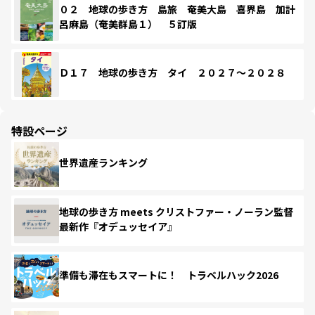
０２ 地球の歩き方 島旅 奄美大島 喜界島 加計
呂麻島（奄美群島１） ５訂版
Ｄ１７ 地球の歩き方 タイ ２０２７～２０２８
特設ページ
世界遺産ランキング
地球の歩き方 meets クリストファー・ノーラン監督
最新作『オデュッセイア』
準備も滞在もスマートに！ トラベルハック2026