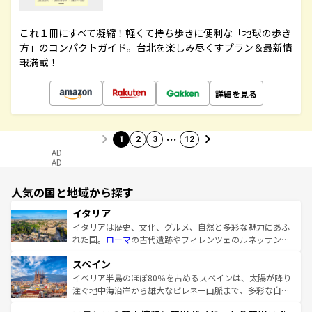
これ１冊にすべて凝縮！軽くて持ち歩きに便利な「地球の歩き
方」のコンパクトガイド。台北を楽しみ尽くすプラン＆最新情
報満載！
詳細を見る
…
1
2
3
12
AD
AD
人気の国と地域から探す
イタリア
イタリアは歴史、文化、グルメ、自然と多彩な魅力にあふ
れた国。
ローマ
の古代遺跡やフィレンツェのルネッサンス
美術、ヴェネツィアの運河など、歴史あるスポットはもち
スペイン
ろん、トスカーナの美しい田園風景やアマルフィ海岸の絶
景など、自然景観も見逃せない。観光の合間には、本場の
イベリア半島のほぼ80％を占めるスペインは、太陽が降り
ピザやパスタなど、絶品のイタリア料理を堪能することも
注ぐ地中海沿岸から雄大なピレネー山脈まで、多彩な自然
できる。朝目覚めてから夜眠るまで、すべての瞬間を楽し
と文化が詰まったヨーロッパ屈指の旅行先だ。多様な地域