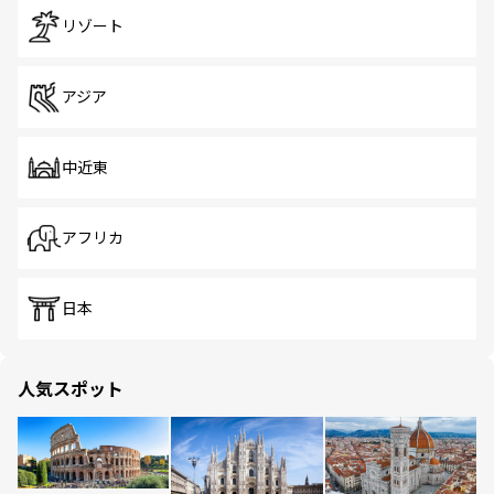
リゾート
アジア
中近東
アフリカ
日本
人気スポット