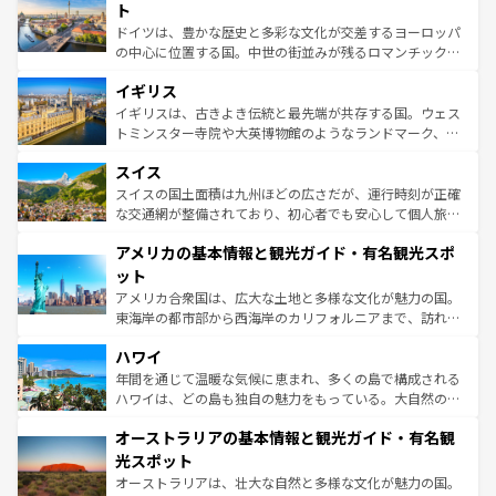
性で訪れる人を魅了する。 なお、新着のスペイン情報は
コ
聖堂、美しいビーチ、そして豊かな自然が、訪れる者を心
ト
ンテンツ一覧
を参照してほしい。
から魅了する。また、フランスは美食の国としても知ら
ドイツは、豊かな歴史と多彩な文化が交差するヨーロッパ
れ、フランス料理はユネスコ無形文化遺産にも登録されて
の中心に位置する国。中世の街並みが残るロマンチック街
いる。シャンパンの発祥地であるランス、プロヴァンスの
道から、未来を先取りするようなモダンな都市まで多様な
香り高いラベンダー畑など、多彩な楽しみ方が可能だ。さ
イギリス
顔を持つこの国は、どこを歩いても飽きることがない。ベ
らに、パリ以外の地域にも魅力が溢れており、どの街角に
ルリンの文化的活気、バイエルン州のアルプスの絶景、そ
イギリスは、古きよき伝統と最先端が共存する国。ウェス
も豊かな歴史と文化が息づいている。パリ以外の個性あふ
してライン川沿いのワイン畑といった風景は必見。ビール
トミンスター寺院や大英博物館のようなランドマーク、歴
れる地方に足を運ぶとそれぞれで全く異なる文化を体験で
とソーセージを味わいながら地元の人と過ごす楽しい時間
史ある大学都市、美しい丘陵地帯や牧歌的な風景など、エ
きるだろう。 なお、新着のフランス情報は
コンテンツ一覧
スイス
は、お酒好きな人にはぜひ体験してほしい。 なお、新着の
リアごとに異なる魅力がある。また、優雅なアフタヌーン
を参照してほしい。
ドイツ情報は
コンテンツ一覧
を参照してほしい。
ティー、ビール好きにはたまらない英国パブ、サッカー観
スイスの国土面積は九州ほどの広さだが、運行時刻が正確
戦など、本場だからこそできる体験も豊富。イギリスを旅
な交通網が整備されており、初心者でも安心して個人旅行
して楽しみつくそう。 なお、新着のイギリス情報は
コンテ
を楽しめる。日本同様に時刻表どおりの旅が可能だ。中世
アメリカの基本情報と観光ガイド・有名観光スポ
ンツ一覧
を参照してほしい。
の建物がそのまま残る町や、スイスならではのユニークな
博物館もあり、アルプス観光だけでなく町歩きも満喫する
ット
ことができる。国民の所得が高いため物価も高いが、旅行
アメリカ合衆国は、広大な土地と多様な文化が魅力の国。
者向けの交通パス提供のサービスもあり、うまく活用すれ
東海岸の都市部から西海岸のカリフォルニアまで、訪れる
ば市内交通費無料で観光を楽しむこともできる。 なお、新
場所ごとに異なる風景と体験が待っている。ニューヨーク
着のスイス情報は
コンテンツ一覧
を参照してほしい。
ハワイ
のような巨大都市は、観光、ショッピング、エンターテイ
ンメントが詰まった刺激的なスポットだ。一方、アメリカ
年間を通じて温暖な気候に恵まれ、多くの島で構成される
西部には大自然が広がり、グランドキャニオンやイエロー
ハワイは、どの島も独自の魅力をもっている。大自然の神
ストーン国立公園といった絶景が堪能できる。さらに、南
秘を感じたいなら、火山が生み出した壮大な景観を誇るハ
オーストラリアの基本情報と観光ガイド・有名観
部のニューオーリンズでは、音楽と美食が融合した独特の
ワイ島は見逃せない。また、定番の観光地といえばオアフ
文化が魅力。旅行者はアメリカの各地域で異なる魅力を楽
島だが、静かな自然を求めるならマウイ島やカウアイ島が
光スポット
しみながら、その多様性と豊かな歴史を感じることができ
おすすめ。エメラルドグリーンに輝く海をはじめ、豊かな
オーストラリアは、壮大な自然と多様な文化が魅力の国。