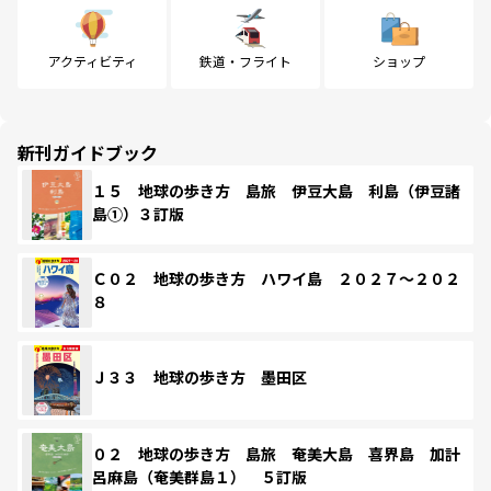
アクティビティ
鉄道・フライト
ショップ
新刊ガイドブック
１５ 地球の歩き方 島旅 伊豆大島 利島（伊豆諸
島①）３訂版
Ｃ０２ 地球の歩き方 ハワイ島 ２０２７～２０２
８
Ｊ３３ 地球の歩き方 墨田区
０２ 地球の歩き方 島旅 奄美大島 喜界島 加計
呂麻島（奄美群島１） ５訂版