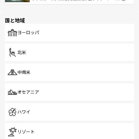
ける。 なお、新着のタイ情報は
コンテンツ一覧
を参照して
そう。 なお、新着の香港情報は
コンテンツ一覧
を参照して
と伝統を感じられるエスニックタウン、多数の緑豊かな公
ほしい。
ほしい。
園や自然保護区など、自然が調和した近代的な景観と文化
の多様性あふれるカラフルな町は、どこを歩いても新しい
国と地域
発見がある。さらに、治安のよさや充実した公共交通機関
も、旅行者にとっては魅力的なポイント。グルメも豊富
で、ホーカーズは地元の風情を楽しめる外せないスポット
ヨーロッパ
だ。訪れる人を飽きさせないシンガポールで、多様な魅力
を体感しよう。 なお、新着のシンガポール情報は
コンテン
ツ一覧
を参照してほしい。
北米
中南米
オセアニア
ハワイ
リゾート