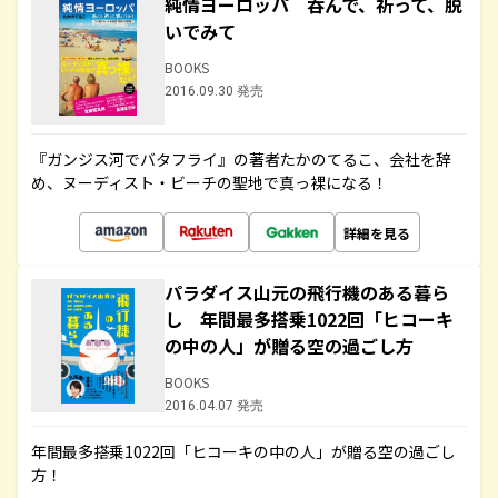
純情ヨーロッパ 呑んで、祈って、脱
いでみて
BOOKS
2016.09.30 発売
『ガンジス河でバタフライ』の著者たかのてるこ、会社を辞
め、ヌーディスト・ビーチの聖地で真っ裸になる！
詳細を見る
パラダイス山元の飛行機のある暮ら
し 年間最多搭乗1022回「ヒコーキ
の中の人」が贈る空の過ごし方
BOOKS
2016.04.07 発売
年間最多搭乗1022回「ヒコーキの中の人」が贈る空の過ごし
方！