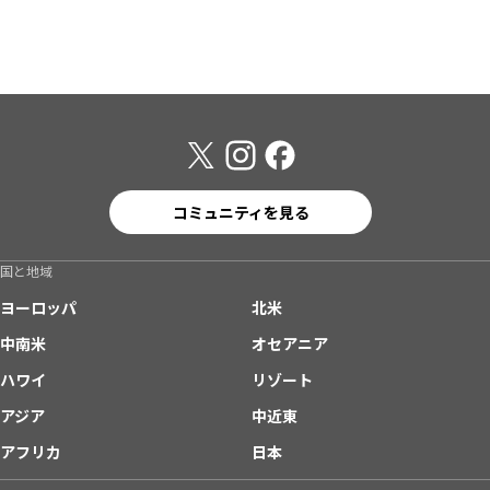
コミュニティを見る
国と地域
ヨーロッパ
北米
中南米
オセアニア
ハワイ
リゾート
アジア
中近東
アフリカ
日本