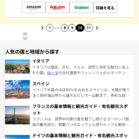
詳細を見る
…
1
8
9
10
11
AD
AD
人気の国と地域から探す
イタリア
イタリアは歴史、文化、グルメ、自然と多彩な魅力にあふ
れた国。
ローマ
の古代遺跡やフィレンツェのルネッサンス
美術、ヴェネツィアの運河など、歴史あるスポットはもち
スペイン
ろん、トスカーナの美しい田園風景やアマルフィ海岸の絶
景など、自然景観も見逃せない。観光の合間には、本場の
イベリア半島のほぼ80％を占めるスペインは、太陽が降り
ピザやパスタなど、絶品のイタリア料理を堪能することも
注ぐ地中海沿岸から雄大なピレネー山脈まで、多彩な自然
できる。朝目覚めてから夜眠るまで、すべての瞬間を楽し
と文化が詰まったヨーロッパ屈指の旅行先だ。多様な地域
フランスの基本情報と観光ガイド・有名観光スポ
ませてくれるイタリアで、忘れられない旅をしてみよう！
文化が根付くこの国では、情熱的なフラメンコ、熱気あふ
なお、新着のイタリア情報は
コンテンツ一覧
を参照してほ
れる闘牛、そして美味しいタパスが生活の一部となってい
ット
しい。
る。首都マドリードの洗練された雰囲気や、バルセロナの
フランスは、世界中の旅行者を魅了し続けるヨーロッパ屈
アートに溢れた街角から、地方では古代ローマ遺跡や中世
指の観光地だ。首都パリのエッフェル塔やルーブル美術館
の城塞都市、穏やかなビーチリゾートまで多彩な表情を見
といった象徴的なスポットから、田舎町の古風な美しさま
せる。地方によって風土や気候が異なるスペインはその個
ドイツの基本情報と観光ガイド・有名観光スポッ
で、幅広い魅力が詰まっている。華麗な宮殿、歴史的な大